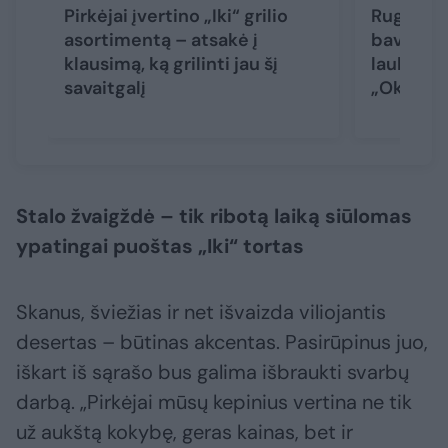
Pirkėjai įvertino „Iki“ grilio
Rugsėjį į
asortimentą – atsakė į
bavariško
klausimą, ką grilinti jau šį
laukia š
savaitgalį
„Oktobe
Stalo žvaigždė – tik ribotą laiką siūlomas
ypatingai puoštas „Iki“ tortas
Skanus, šviežias ir net išvaizda viliojantis
desertas – būtinas akcentas. Pasirūpinus juo,
iškart iš sąrašo bus galima išbraukti svarbų
darbą. „Pirkėjai mūsų kepinius vertina ne tik
už aukštą kokybę, geras kainas, bet ir