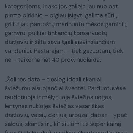
kategorijoms, ir akcijos galioja jau nuo pat
pirmo pirkinio – pigiau įsigyti galima sūrių,
griliui jau paruoštų marinuotų mėsos gaminių,
garnyrui puikiai tinkančių konservuotų
daržovių ir šiltą savaitgalį gaivinsiančiam
vandeniui. Pastarajam – tiek gazuotam, tiek
ne – taikoma net 40 proc. nuolaida.
„Žolinės data – tiesiog ideali skaniai,
šviežumu alsuojančiai šventei. Parduotuvėse
raudonuoja ir mėlynuoja šviežios uogos,
lentynas nuklojęs šviežias vasariškas
daržovių, vaisių derlius, arbūzai dabar – ypač
saldūs, skanūs ir „Iki“ siūlomi už super kainą
(vos 0,55 Eur/kg), o grilyje iškepti gardžiausių