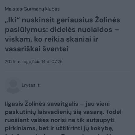
Maistas
Gurmanų klubas
„Iki“ nuskinsit geriausius Žolinės
pasiūlymus: didelės nuolaidos –
viskam, ko reikia skaniai ir
vasariškai šventei
2025 m. rugpjūčio 14 d. 07:26
Lrytas.lt
Ilgasis Žolinės savaitgalis – jau vieni
paskutinių laisvadienių šią vasarą. Todėl
ruošiant vaišes norisi ne tik sutaupyti
pirkiniams, bet ir užtikrinti jų kokybę,