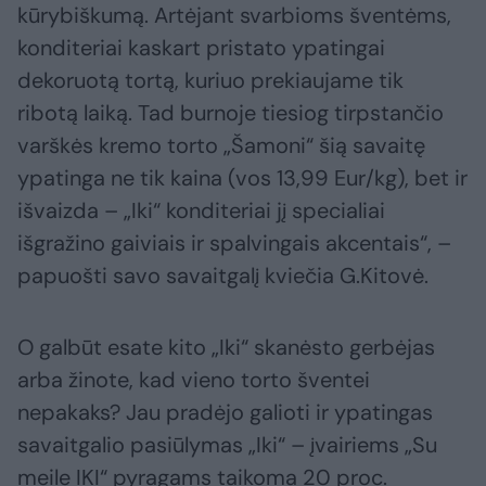
kūrybiškumą. Artėjant svarbioms šventėms,
konditeriai kaskart pristato ypatingai
dekoruotą tortą, kuriuo prekiaujame tik
ribotą laiką. Tad burnoje tiesiog tirpstančio
varškės kremo torto „Šamoni“ šią savaitę
ypatinga ne tik kaina (vos 13,99 Eur/kg), bet ir
išvaizda – „Iki“ konditeriai jį specialiai
išgražino gaiviais ir spalvingais akcentais“, –
papuošti savo savaitgalį kviečia G.Kitovė.
O galbūt esate kito „Iki“ skanėsto gerbėjas
arba žinote, kad vieno torto šventei
nepakaks? Jau pradėjo galioti ir ypatingas
savaitgalio pasiūlymas „Iki“ – įvairiems „Su
meile IKI“ pyragams taikoma 20 proc.