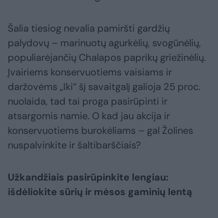
Šalia tiesiog nevalia pamiršti gardžių
palydovų – marinuotų agurkėlių, svogūnėlių,
populiarėjančių Chalapos paprikų griežinėlių.
Įvairiems konservuotiems vaisiams ir
daržovėms „Iki“ šį savaitgalį galioja 25 proc.
nuolaida, tad tai proga pasirūpinti ir
atsargomis namie. O kad jau akcija ir
konservuotiems burokėliams – gal Žolines
nuspalvinkite ir šaltibarščiais?
Užkandžiais pasirūpinkite lengiau:
išdėliokite sūrių ir mėsos gaminių lentą