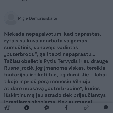
Miglė Dambrauskaitė
Niekada nepagalvotum, kad paprastas,
rytais su kava ar arbata valgomas
sumuštinis, senovėje vadintas
„buterbrodu“, gali tapti nepaprastu...
Tačiau obelietis Rytis Tervydis ir su drauge
Rusne įrodė, jog įmanoma viskas, tereikia
fantazijos ir tikėti tuo, ką darai. Jie – labai
tikėjo ir prieš porą mėnesių Vilniuje
atidarė nuosavą „buterbrodinę“, kurios
išskirtinumą jau atrado tiek prijaučiantys
įprastiems skoniams, tiek gurmanai.