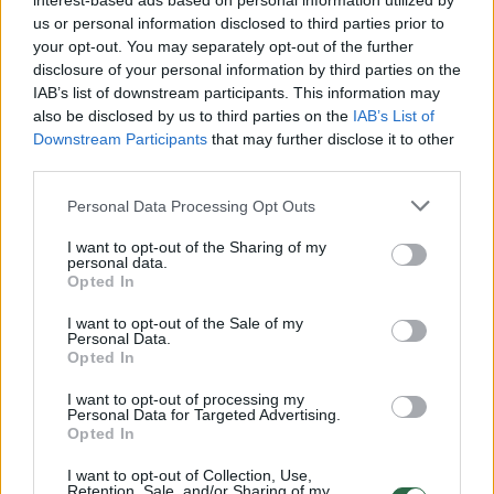
interest-based ads based on personal information utilized by
lašiša, nes „Iki“ jos pjausniams paskelbta net
us or personal information disclosed to third parties prior to
47 proc. nuolaida – kilogramą įsigysite vos už
your opt-out. You may separately opt-out of the further
8,99 Eur.
disclosure of your personal information by third parties on the
IAB’s list of downstream participants. This information may
also be disclosed by us to third parties on the
IAB’s List of
Downstream Participants
that may further disclose it to other
„Dalis tęsia tradiciją ir marinuoja patys, bet
third parties.
vis daugiau žmonių naudojasi patogia
Personal Data Processing Opt Outs
galimybe sutaupyti laiko ir marinavimą patiki
profesionalams. Rūpinantis aukšta kokybe,
I want to opt-out of the Sharing of my
personal data.
„Iki“ mėsininkai sveriamose lentynose
Opted In
siūlomus gaminius patys marinuoja vietoje
I want to opt-out of the Sale of my
Personal Data.
pagal kruopščiai atrinktus ir laiko patikrintus
Opted In
receptus – populiariuosius šašlykus, gardžią
I want to opt-out of processing my
šoninę, kvapnius sparnelius, burnoje
Personal Data for Targeted Advertising.
Opted In
tirpstančius šonkauliukus. Jie šį savaitgalį „Iki“
ir pigesni – sutaupysite 20 proc.“, – atkreipia
I want to opt-out of Collection, Use,
Retention, Sale, and/or Sharing of my