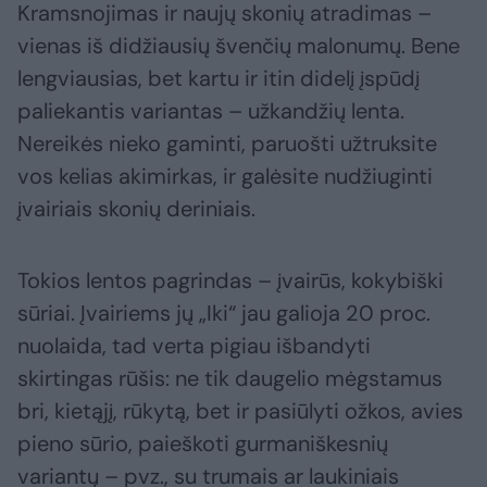
Kramsnojimas ir naujų skonių atradimas –
vienas iš didžiausių švenčių malonumų. Bene
lengviausias, bet kartu ir itin didelį įspūdį
paliekantis variantas – užkandžių lenta.
Nereikės nieko gaminti, paruošti užtruksite
vos kelias akimirkas, ir galėsite nudžiuginti
įvairiais skonių deriniais.
Tokios lentos pagrindas – įvairūs, kokybiški
sūriai. Įvairiems jų „Iki“ jau galioja 20 proc.
nuolaida, tad verta pigiau išbandyti
skirtingas rūšis: ne tik daugelio mėgstamus
bri, kietąjį, rūkytą, bet ir pasiūlyti ožkos, avies
pieno sūrio, paieškoti gurmaniškesnių
variantų – pvz., su trumais ar laukiniais