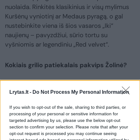
nuolaida. Rinkitės klasikinius ir visų mylimus
Kuršėnų vyniotinį ar Medaus pyragą, o gal
nustebinkite viena iš šios vasaros „Iki“
naujienų – pavyzdžiui, sūrio tortu su
vyšniomis ar legendiniu „Red velvet“.
Kokiais grilio patiekalais pakvips Žolinė?
Gražus ir ilgas savaitgalis kvies grilį kurti
Lrytas.lt -
Do Not Process My Personal Information
kasdien. Jeigu ketinate pagal savą receptą
ruošti tradicinius šašlykus, jums patiks „Iki“
If you wish to opt-out of the sale, sharing to third parties, or
akcija šviežiai, kokybiškai kiaulienos
processing of your personal or sensitive information for
targeted advertising by us, please use the below opt-out
sprandinei – kilogramas tekainuoja 3,99 Eur.
section to confirm your selection. Please note that after your
Bent kartą šį savaitgalį verta pasimėgauti ir
opt-out request is processed you may continue seeing