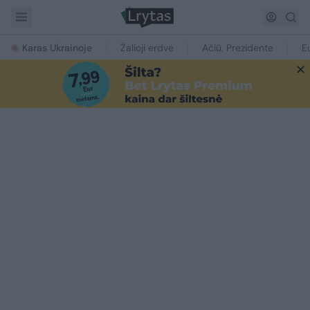
Karas Ukrainoje
Žalioji erdvė
Ačiū, Prezidente
E