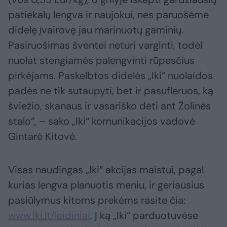
patiekalų lengva ir naujokui, nes paruošėme
didelę įvairovę jau marinuotų gaminių.
Pasiruošimas šventei neturi varginti, todėl
nuolat stengiamės palengvinti rūpesčius
pirkėjams. Paskelbtos didelės „Iki“ nuolaidos
padės ne tik sutaupyti, bet ir pasufleruos, ką
šviežio, skanaus ir vasariško dėti ant Žolinės
stalo“, – sako „Iki“ komunikacijos vadovė
Gintarė Kitovė.
Visas naudingas „Iki“ akcijas maistui, pagal
kurias lengva planuotis meniu, ir geriausius
pasiūlymus kitoms prekėms rasite čia:
www.iki.lt/leidiniai
. Į ką „Iki“ parduotuvėse