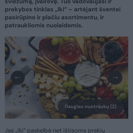
šviežumą, įvairovę. Tuo vadovaujasi ir
prekybos tinklas „Iki“ – artėjant šventei
pasirūpino ir plačiu asortimentu, ir
patraukliomis nuolaidomis.
Daugiau nuotraukų (2)
Jas „Iki“ paskelbė net ištisoms prekių