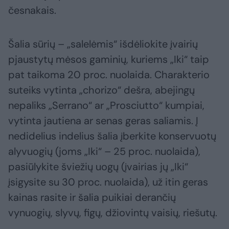
česnakais.
Šalia sūrių – „salelėmis“ išdėliokite įvairių
pjaustytų mėsos gaminių, kuriems „Iki“ taip
pat taikoma 20 proc. nuolaida. Charakterio
suteiks vytinta „chorizo“ dešra, abejingų
nepaliks „Serrano“ ar „Prosciutto“ kumpiai,
vytinta jautiena ar senas geras saliamis. Į
nedidelius indelius šalia įberkite konservuotų
alyvuogių (joms „Iki“ – 25 proc. nuolaida),
pasiūlykite šviežių uogų (įvairias jų „Iki“
įsigysite su 30 proc. nuolaida), už itin geras
kainas rasite ir šalia puikiai derančių
vynuogių, slyvų, figų, džiovintų vaisių, riešutų.