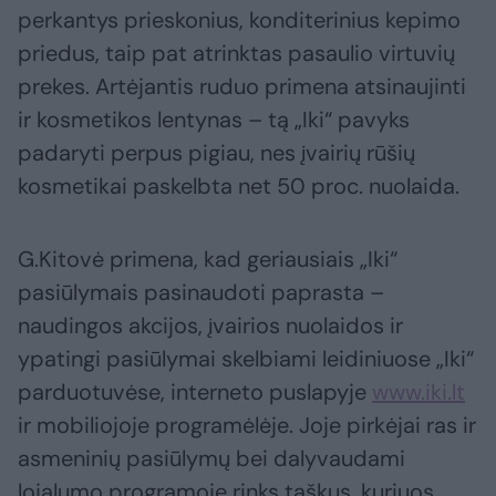
perkantys prieskonius, konditerinius kepimo
priedus, taip pat atrinktas pasaulio virtuvių
prekes. Artėjantis ruduo primena atsinaujinti
ir kosmetikos lentynas – tą „Iki“ pavyks
padaryti perpus pigiau, nes įvairių rūšių
kosmetikai paskelbta net 50 proc. nuolaida.
G.Kitovė primena, kad geriausiais „Iki“
pasiūlymais pasinaudoti paprasta –
naudingos akcijos, įvairios nuolaidos ir
ypatingi pasiūlymai skelbiami leidiniuose „Iki“
parduotuvėse, interneto puslapyje
www.iki.lt
ir mobiliojoje programėlėje. Joje pirkėjai ras ir
asmeninių pasiūlymų bei dalyvaudami
lojalumo programoje rinks taškus, kuriuos