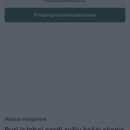
Rodyti komentarus
Prisijungti komentatoriams
Maistas
Pasigamink
Puri ir labai gardi ryžių košė: skonis