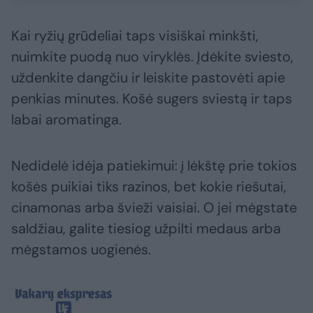
Kai ryžių grūdeliai taps visiškai minkšti,
nuimkite puodą nuo viryklės. Įdėkite sviesto,
uždenkite dangčiu ir leiskite pastovėti apie
penkias minutes. Košė sugers sviestą ir taps
labai aromatinga.
Nedidelė idėja patiekimui: į lėkštę prie tokios
košės puikiai tiks razinos, bet kokie riešutai,
cinamonas arba švieži vaisiai. O jei mėgstate
saldžiau, galite tiesiog užpilti medaus arba
mėgstamos uogienės.