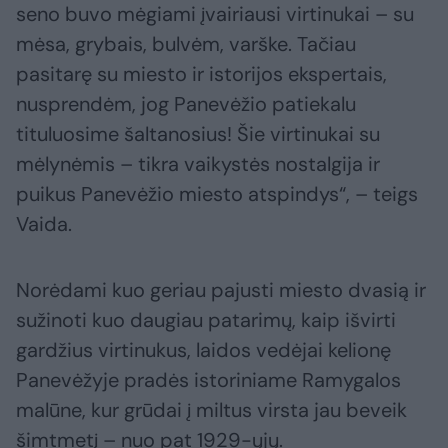
seno buvo mėgiami įvairiausi virtinukai – su
mėsa, grybais, bulvėm, varške. Tačiau
pasitarę su miesto ir istorijos ekspertais,
nusprendėm, jog Panevėžio patiekalu
tituluosime šaltanosius! Šie virtinukai su
mėlynėmis – tikra vaikystės nostalgija ir
puikus Panevėžio miesto atspindys“, – teigs
Vaida.
Norėdami kuo geriau pajusti miesto dvasią ir
sužinoti kuo daugiau patarimų, kaip išvirti
gardžius virtinukus, laidos vedėjai kelionę
Panevėžyje pradės istoriniame Ramygalos
malūne, kur grūdai į miltus virsta jau beveik
šimtmetį – nuo pat 1929-ųjų.