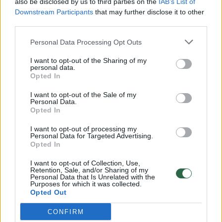
įsijungia fantazija. Nuostabiai paruošta, labai
also be disclosed by us to third parties on the
IAB’s List of
Downstream Participants
that may further disclose it to other
gardu! Ir kaip gera sutikti žmones, pas kuriuos
third parties.
kiekviename žingsnyje jauti nuoširdumą. O
Personal Data Processing Opt Outs
kur yra nuoširdumo – ten ir skonis bei
kokybė“, – įspūdžiais dalinsis V. Poderytė-
I want to opt-out of the Sharing of my
personal data.
Bernatavičė.
Opted In
I want to opt-out of the Sale of my
Personal Data.
Pasimėgavę gardžiais virtinukais, laidos
Opted In
vedėjai užsuks į dar vieną itin populiarią
I want to opt-out of processing my
Personal Data for Targeted Advertising.
vietelę mieste. Vidurio rytų virtuvės bistro
Opted In
„Bazaar Bab“ siūlo ne tik šviežiais keptas
I want to opt-out of Collection, Use,
pitas, kebabus, bet ir kitus įspūdingo skonio
Retention, Sale, and/or Sharing of my
Personal Data that Is Unrelated with the
patiekalus.
Purposes for which it was collected.
Opted Out
CONFIRM