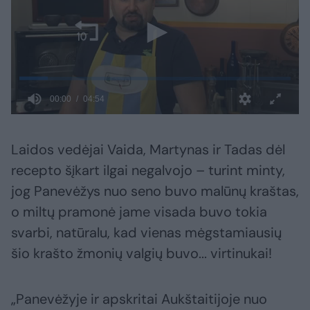
Laidos vedėjai Vaida, Martynas ir Tadas dėl
recepto šįkart ilgai negalvojo – turint minty,
jog Panevėžys nuo seno buvo malūnų kraštas,
o miltų pramonė jame visada buvo tokia
svarbi, natūralu, kad vienas mėgstamiausių
šio krašto žmonių valgių buvo... virtinukai!
„Panevėžyje ir apskritai Aukštaitijoje nuo