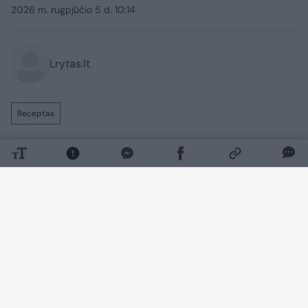
2026 m. rugpjūčio 5 d. 10:14
Lrytas.lt
Receptas
Kartais labiau už gaivius ir lengvus
patiekalus norisi komfortą teikiančių
valgių. Tam puikiai tinka sotūs namuose
ruošti tradiciniai patiekalai, kuriuos
nesudėtinga pagaminti iš nebrangių
ingredientų. Vienas praktiškiausių
pasirinkimų – kiaulienos mentė: ją galima
ne tik patiems šviežiai sumalti namuose,
bet ir paprašyti, kad mėsa būtų sumalta