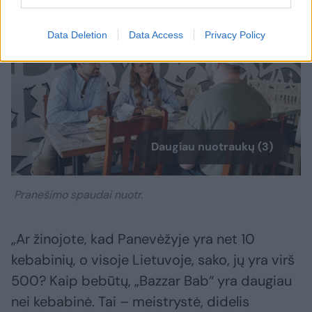
Data Deletion
Data Access
Privacy Policy
Daugiau nuotraukų (3)
Pranešimo spaudai nuotr.
„Ar žinojote, kad Panevėžyje yra net 10
kebabinių, o visoje Lietuvoje, sako, jų yra virš
500? Kaip bebūtų, „Bazzar Bab“ yra daugiau
nei kebabinė. Tai – meistrystė, didelis