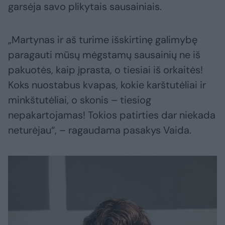
garsėja savo plikytais sausainiais.
„Martynas ir aš turime išskirtinę galimybę
paragauti mūsų mėgstamų sausainių ne iš
pakuotės, kaip įprasta, o tiesiai iš orkaitės!
Koks nuostabus kvapas, kokie karštutėliai ir
minkštutėliai, o skonis – tiesiog
nepakartojamas! Tokios patirties dar niekada
neturėjau“, – ragaudama pasakys Vaida.