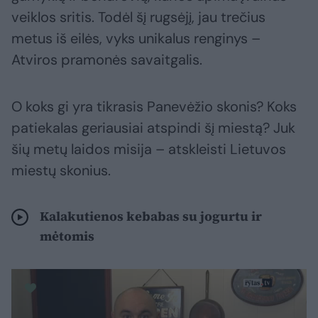
veiklos sritis. Todėl šį rugsėjį, jau trečius
metus iš eilės, vyks unikalus renginys –
Atviros pramonės savaitgalis.
O koks gi yra tikrasis Panevėžio skonis? Koks
patiekalas geriausiai atspindi šį miestą? Juk
šių metų laidos misija – atskleisti Lietuvos
miestų skonius.
Kalakutienos kebabas su jogurtu ir
mėtomis