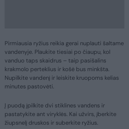
Pirmiausia ryžius reikia gerai nuplauti šaltame
vandenyje. Plaukite tiesiai po čiaupu, kol
vanduo taps skaidrus – taip pasišalins
krakmolo perteklius ir košė bus minkšta.
Nupilkite vandenį ir leiskite kruopoms kelias
minutes pastovėti.
Į puodą įpilkite dvi stiklines vandens ir
pastatykite ant viryklės. Kai užvirs, įberkite
žiupsnelį druskos ir suberkite ryžius.