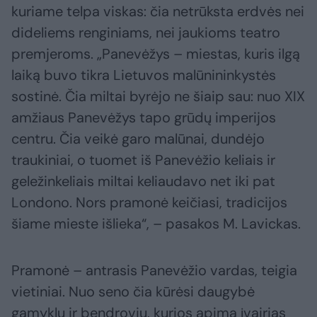
kuriame telpa viskas: čia netrūksta erdvės nei
dideliems renginiams, nei jaukioms teatro
premjeroms. „Panevėžys – miestas, kuris ilgą
laiką buvo tikra Lietuvos malūnininkystės
sostinė. Čia miltai byrėjo ne šiaip sau: nuo XIX
amžiaus Panevėžys tapo grūdų imperijos
centru. Čia veikė garo malūnai, dundėjo
traukiniai, o tuomet iš Panevėžio keliais ir
geležinkeliais miltai keliaudavo net iki pat
Londono. Nors pramonė keičiasi, tradicijos
šiame mieste išlieka“, – pasakos M. Lavickas.
Pramonė – antrasis Panevėžio vardas, teigia
vietiniai. Nuo seno čia kūrėsi daugybė
gamyklų ir bendrovių, kurios apima įvairias