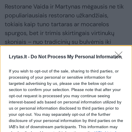
Restorane Vaida ir Martynas mėgausis ne tik
populiariausiais restorano užkandžiais,
tokiais kaip tuno tartaras ar mocarelos
spurgos, bet ir trimis skirtingais virtinukų
skoniais – nuo tradicinių su bulvėmis iki
saldžių desertinių su vyšniomis.
Lrytas.lt -
Do Not Process My Personal Information
Negana to, paaiškės, kad Vaida ir Martynas –
If you wish to opt-out of the sale, sharing to third parties, or
processing of your personal or sensitive information for
pirmieji šių patiekalų ragautojai! Mat visi šie
targeted advertising by us, please use the below opt-out
virtinukai sukurti specialiai Atviros pramonės
section to confirm your selection. Please note that after your
savaitgaliui rugsėjį.
opt-out request is processed you may continue seeing
interest-based ads based on personal information utilized by
us or personal information disclosed to third parties prior to
your opt-out. You may separately opt-out of the further
„Kokia garbė! Atrodo, virtiniai toks paprastas
disclosure of your personal information by third parties on the
patiekalas, bet kiek daug jie atskleidžia, kai
IAB’s list of downstream participants. This information may