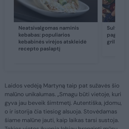
Neatsivalgomas naminis
Sultingi 
kebabas: populiarios
pagal šį 
kebabinės virėjos atskleidė
grilio se
recepto paslaptį
Laidos vedėją Martyną taip pat sužavės šio
malūno unikalumas. „Smagu būti vietoje, kuri
gyva jau beveik šimtmetį. Autentiška, įdomu,
o ir istorija čia tiesiog alsuoja. Stovėdamas
šiame malūne jauti, kaip laikas tarsi sustoja.
Tokios vietos įkvepia labiau branginti mūsų