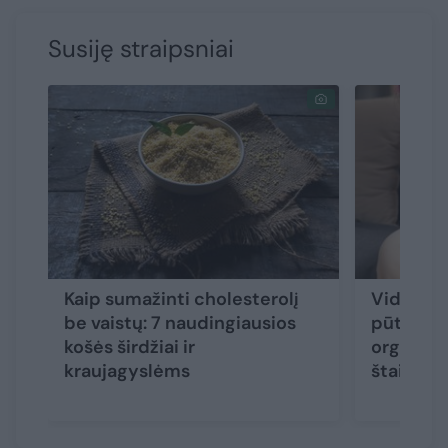
Susiję straipsniai
Kaip sumažinti cholesterolį
Vidurių 
be vaistų: 7 naudingiausios
pūtimas,
košės širdžiai ir
organizm
kraujagyslėms
štai, ko 