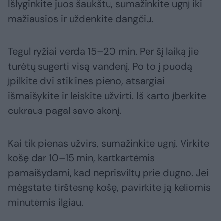
Išlyginkite juos šaukštu, sumažinkite ugnį iki
mažiausios ir uždenkite dangčiu.
Tegul ryžiai verda 15–20 min. Per šį laiką jie
turėtų sugerti visą vandenį. Po to į puodą
įpilkite dvi stiklines pieno, atsargiai
išmaišykite ir leiskite užvirti. Iš karto įberkite
cukraus pagal savo skonį.
Kai tik pienas užvirs, sumažinkite ugnį. Virkite
košę dar 10–15 min, kartkartėmis
pamaišydami, kad neprisviltų prie dugno. Jei
mėgstate tirštesnę košę, pavirkite ją keliomis
minutėmis ilgiau.