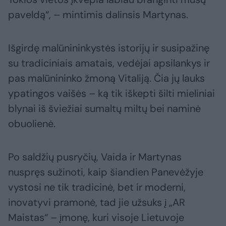
paveldą“, – mintimis dalinsis Martynas.
Išgirdę malūnininkystės istorijų ir susipažinę
su tradiciniais amatais, vedėjai apsilankys ir
pas malūnininko žmoną Vitaliją. Čia jų lauks
ypatingos vaišės – ką tik iškepti šilti mieliniai
blynai iš šviežiai sumaltų miltų bei naminė
obuolienė.
Po saldžių pusryčių, Vaida ir Martynas
nuspręs sužinoti, kaip šiandien Panevėžyje
vystosi ne tik tradicinė, bet ir moderni,
inovatyvi pramonė, tad jie užsuks į „AR
Maistas“ – įmonę, kuri visoje Lietuvoje