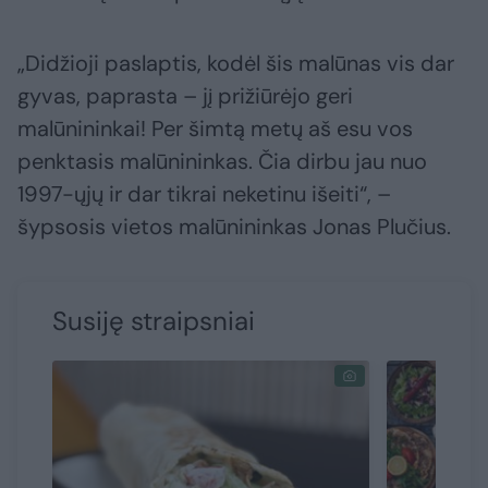
„Didžioji paslaptis, kodėl šis malūnas vis dar
gyvas, paprasta – jį prižiūrėjo geri
malūnininkai! Per šimtą metų aš esu vos
penktasis malūnininkas. Čia dirbu jau nuo
1997-ųjų ir dar tikrai neketinu išeiti“, –
šypsosis vietos malūnininkas Jonas Plučius.
Susiję straipsniai