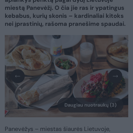
miestą Panevėžį. O čia jie ras ir ypatingus
kebabus, kurių skonis – kardinaliai kitoks
nei įprastinių, rašoma pranešime spaudai.
Daugiau nuotraukų (3)
Panevėžys – miestas šiaurės Lietuvoje,