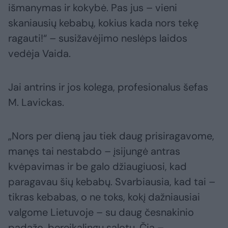
išmanymas ir kokybė. Pas jus – vieni
skaniausių kebabų, kokius kada nors tekę
ragauti!“ – susižavėjimo neslėps laidos
vedėja Vaida.
Jai antrins ir jos kolega, profesionalus šefas
M. Lavickas.
„Nors per dieną jau tiek daug prisiragavome,
manęs tai nestabdo – įsijungė antras
kvėpavimas ir be galo džiaugiuosi, kad
paragavau šių kebabų. Svarbiausia, kad tai –
tikras kebabas, o ne toks, kokį dažniausiai
valgome Lietuvoje – su daug česnakinio
padažo, bereikalingų salotų. Čia –