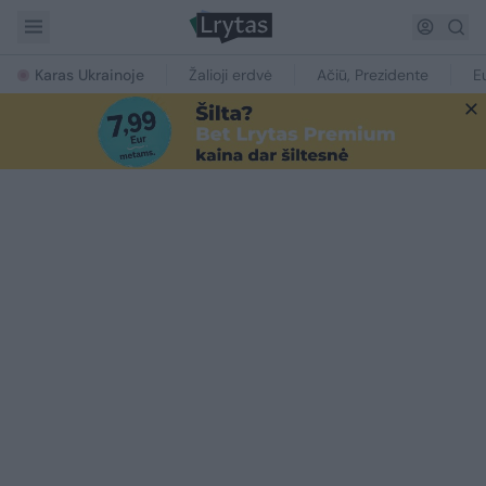
Karas Ukrainoje
Žalioji erdvė
Ačiū, Prezidente
E