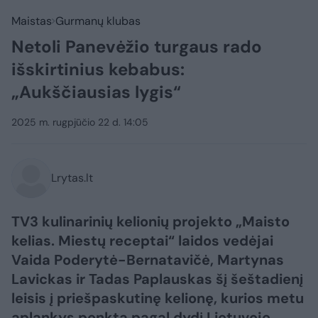
Maistas
Gurmanų klubas
Netoli Panevėžio turgaus rado
išskirtinius kebabus:
„Aukščiausias lygis“
2025 m. rugpjūčio 22 d. 14:05
Lrytas.lt
TV3 kulinarinių kelionių projekto „Maisto
kelias. Miestų receptai“ laidos vedėjai
Vaida Poderytė-Bernatavičė, Martynas
Lavickas ir Tadas Paplauskas šį šeštadienį
leisis į priešpaskutinę kelionę, kurios metu
aplankys penktą pagal dydį Lietuvoje