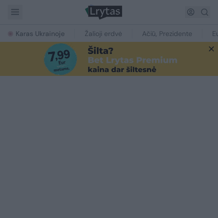
Karas Ukrainoje
Žalioji erdvė
Ačiū, Prezidente
E