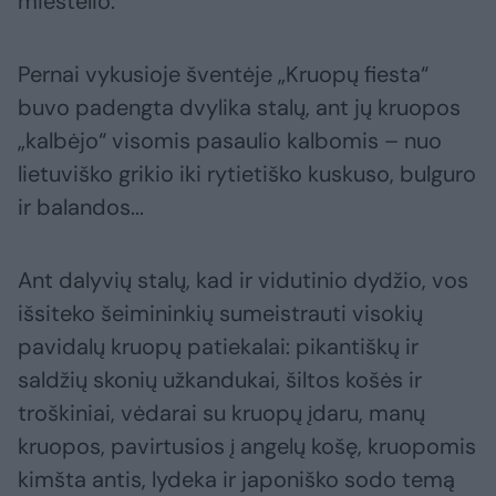
miestelio.
Pernai vykusioje šventėje „Kruopų fiesta“
buvo padengta dvylika stalų, ant jų kruopos
„kalbėjo“ visomis pasaulio kalbomis – nuo
lietuviško grikio iki rytietiško kuskuso, bulguro
ir balandos...
Ant dalyvių stalų, kad ir vidutinio dydžio, vos
išsiteko šeimininkių sumeistrauti visokių
pavidalų kruopų patiekalai: pikantiškų ir
saldžių skonių užkandukai, šiltos košės ir
troškiniai, vėdarai su kruopų įdaru, manų
kruopos, pavirtusios į angelų košę, kruopomis
kimšta antis, lydeka ir japoniško sodo temą