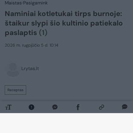
Maistas
Pasigamink
Naminiai kotletukai tirps burnoje:
štaikur slypi šio kultinio patiekalo
paslaptis
(1)
2026 m. rugpjūčio 5 d. 10:14
Lrytas.lt
Receptas
Kartais labiau už gaivius ir lengvus
patiekalus norisi komfortą teikiančių
valgių. Tam puikiai tinka sotūs namuose
ruošti tradiciniai patiekalai, kuriuos