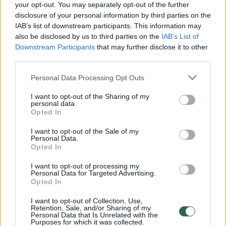
your opt-out. You may separately opt-out of the further
disclosure of your personal information by third parties on the
IAB’s list of downstream participants. This information may
also be disclosed by us to third parties on the
IAB’s List of
Downstream Participants
that may further disclose it to other
Maistas
Pasigamink
third parties.
Puri ir labai gardi ryžių košė: skonis
Personal Data Processing Opt Outs
– tarsi vaikystėje
(1)
I want to opt-out of the Sharing of my
personal data.
2026 m. rugpjūčio 6 d. 09:42
Opted In
I want to opt-out of the Sale of my
Personal Data.
Lrytas.lt
Opted In
I want to opt-out of processing my
Personal Data for Targeted Advertising.
Opted In
Receptas
I want to opt-out of Collection, Use,
Ryžių košė verdama visame pasaulyje, ir
Retention, Sale, and/or Sharing of my
Personal Data that Is Unrelated with the
ne be reikalo. Ji lengvai virškinama ir
Purposes for which it was collected.