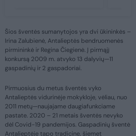
Šios šventės sumanytojos yra dvi ūkininkės –
Irina Zalubienė, Antalieptės bendruomenės
pirmininkė ir Regina Čiegienė. Į pirmąjį
konkursą 2009 m. atvyko 13 dalyvių—11
gaspadinių ir 2 gaspadoriai.
Pirmuosius du metus šventės vyko
Antalieptės vidurinėje mokykloje, vėliau, nuo
2011 metų—naujajame daugiafunkciame
pastate. 2020 – 21 metais šventės nevyko
dėl Covid-19 pandemijos. Gaspadinių šventė
Antalieptėje tapo tradicine, šiemet