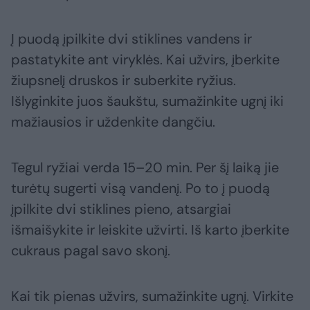
Į puodą įpilkite dvi stiklines vandens ir
pastatykite ant viryklės. Kai užvirs, įberkite
žiupsnelį druskos ir suberkite ryžius.
Išlyginkite juos šaukštu, sumažinkite ugnį iki
mažiausios ir uždenkite dangčiu.
Tegul ryžiai verda 15–20 min. Per šį laiką jie
turėtų sugerti visą vandenį. Po to į puodą
įpilkite dvi stiklines pieno, atsargiai
išmaišykite ir leiskite užvirti. Iš karto įberkite
cukraus pagal savo skonį.
Kai tik pienas užvirs, sumažinkite ugnį. Virkite