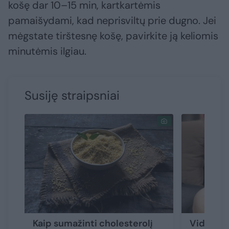
košę dar 10–15 min, kartkartėmis
pamaišydami, kad neprisviltų prie dugno. Jei
mėgstate tirštesnę košę, pavirkite ją keliomis
minutėmis ilgiau.
Susiję straipsniai
Kaip sumažinti cholesterolį
Vidurių 