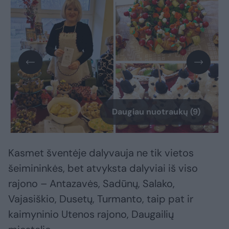
Daugiau nuotraukų (9)
Kasmet šventėje dalyvauja ne tik vietos
šeimininkės, bet atvyksta dalyviai iš viso
rajono – Antazavės, Sadūnų, Salako,
Vajasiškio, Dusetų, Turmanto, taip pat ir
kaimyninio Utenos rajono, Daugailių