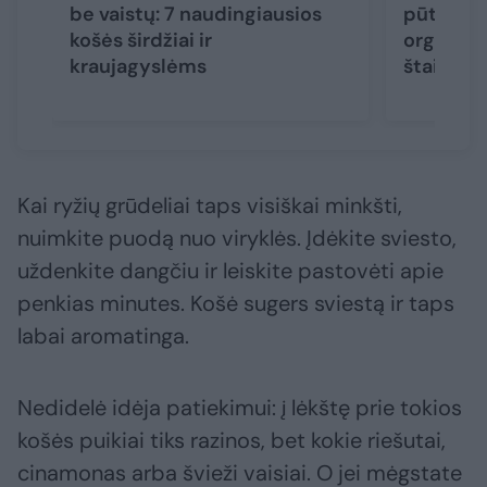
be vaistų: 7 naudingiausios
pūtimas,
košės širdžiai ir
organizm
kraujagyslėms
štai, ko 
Kai ryžių grūdeliai taps visiškai minkšti,
nuimkite puodą nuo viryklės. Įdėkite sviesto,
uždenkite dangčiu ir leiskite pastovėti apie
penkias minutes. Košė sugers sviestą ir taps
labai aromatinga.
Nedidelė idėja patiekimui: į lėkštę prie tokios
košės puikiai tiks razinos, bet kokie riešutai,
cinamonas arba švieži vaisiai. O jei mėgstate