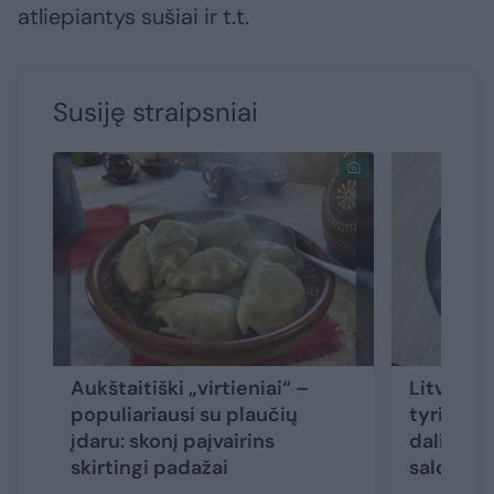
atliepiantys sušiai ir t.t.
Susiję straipsniai
Aukštaitiški „virtieniai“ –
Litvakų k
populiariausi su plaučių
tyrinėja
įdaru: skonį paįvairins
dalijasi 
skirtingi padažai
saldaini