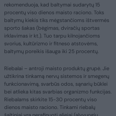
rekomenduoja, kad baltymai sudarytų 15
procentų viso dienos maisto raciono. Toks
baltymų kiekis tiks mėgstančioms ištvermės
sporto šakas (bėgimas, dviračių sportas
irklavimas ir kt.). Tuo tarpu kilnojančioms
svorius, kultūrizmo ir fitneso atstovėms,
baltymų poreikis išauga iki 25 procentų.
Riebalai – antroji maisto produktų grupė. Jie
užtikrina tinkamą nervų sistemos ir smegenų
funkcionavimą, svarbūs odos, sąnarių būklei
bei atlieka kitas svarbias organizmo funkcijas.
Riebalams skirkite 15-30 procentų viso
dienos maisto raciono. Tinkami riebalų
šaltiniai yra nerafinuoti aliejai (alyvuogių,