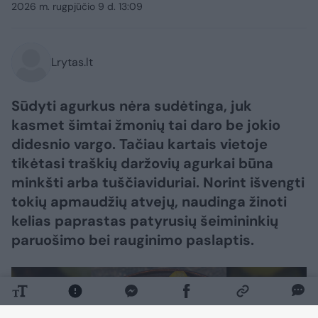
2026 m. rugpjūčio 9 d. 13:09
Lrytas.lt
Sūdyti agurkus nėra sudėtinga, juk
kasmet šimtai žmonių tai daro be jokio
didesnio vargo. Tačiau kartais vietoje
tikėtasi traškių daržovių agurkai būna
minkšti arba tuščiaviduriai. Norint išvengti
tokių apmaudžių atvejų, naudinga žinoti
kelias paprastas patyrusių šeimininkių
paruošimo bei rauginimo paslaptis.