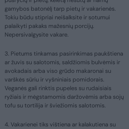
pusryčių ir pietų, keletą riešutų ar namų
gamybos batonėlį tarp pietų ir vakarienės.
Tokiu būdu stipriai neišalksite ir sotumui
palaikyti pakaks mažesnių porcijų.
Nepersivalgysite vakare.
3. Pietums tinkamas pasirinkimas paukštiena
ar žuvis su salotomis, saldžiomis bulvėmis ir
avokadais arba viso grūdo makaronai su
varškės sūriu ir vyšniniais pomidorais.
Veganės gali rinktis pupeles su rudaisiais
ryžiais ir mėgstamomis daržovėmis arba sojų
tofu su tortilija ir šviežiomis salotomis.
4. Vakarienei tiks vištiena ar kalakutiena su