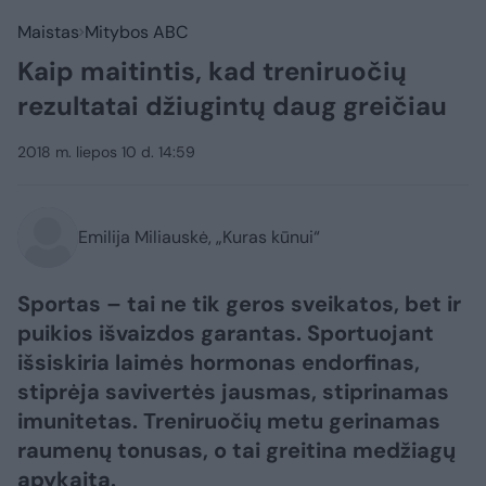
Maistas
Mitybos ABC
Kaip maitintis, kad treniruočių
rezultatai džiugintų daug greičiau
2018 m. liepos 10 d. 14:59
Emilija Miliauskė, „Kuras kūnui“
Sportas – tai ne tik geros sveikatos, bet ir
puikios išvaizdos garantas. Sportuojant
išsiskiria laimės hormonas endorfinas,
stiprėja savivertės jausmas, stiprinamas
imunitetas. Treniruočių metu gerinamas
raumenų tonusas, o tai greitina medžiagų
apykaitą.