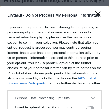
Mityba prieš treniruotę.
Geriausia pavalgyti
likus 2-3 valandoms iki treniruotės. Valgiui
tiks viso grūdo makaronai, viso grūdo duona,
Lrytas.lt -
Do Not Process My Personal Information
grikiai, rudieji ar ilgagrūdžiai ryžiai, lęšiai,
If you wish to opt-out of the sale, sharing to third parties, or
saldžiosios bulvės, vištiena, žuvis, varškės
processing of your personal or sensitive information for
sūris, kiaušiniai, įvairios daržovės. Venkite
targeted advertising by us, please use the below opt-out
section to confirm your selection. Please note that after your
nesveiko, greito maisto, netinkamų maisto
opt-out request is processed you may continue seeing
derinių, persivalgymo. Maistas turi būti
interest-based ads based on personal information utilized by
us or personal information disclosed to third parties prior to
lengvas, geriausia virtas ar ruoštas garuose.
your opt-out. You may separately opt-out of the further
disclosure of your personal information by third parties on the
IAB’s list of downstream participants. This information may
Jeigu neturite galimybės pavalgyti 2-3
also be disclosed by us to third parties on the
IAB’s List of
valandas prieš treniruotę, tuomet likus 30-
Downstream Participants
that may further disclose it to other
third parties.
60 min. iki treniruotės užkąskite. Užkandžiui
tiks švieži saldūs vaisiai, natūralus avižų ar
Personal Data Processing Opt Outs
baltyminis batonėlis, jogurtas su saldžiais
I want to opt-out of the Sharing of my