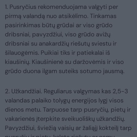
1. Pusryčius rekomenduojama valgyti per
pirmą valandą nuo atsikėlimo. Tinkamas
pasirinkimas būtų grūdai ar viso grūdo
dribsniai, pavyzdžiui, viso grūdo avižų
dribsniai su anakardžių riešutų sviestu ir
šilauogėmis. Puikiai tiks ir patiekalai iš
kiaušinių. Kiaušinienė su daržovėmis ir viso
grūdo duona ilgam suteiks sotumo jausmą.
2. Užkandžiai. Reguliarus valgymas kas 2,5-3
valandas palaiko tolygų energijos lygį visos
dienos metu. Tarpuose tarp pusryčių, pietų ir
vakarienės įterpkite sveikuoliškų užkandžių.
Pavyzdžiui, šviežią vaisių ar žaliąjį kokteilį tarp