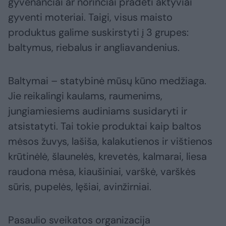
gyvenančiai ar norinčiai pradėti aktyviai
gyventi moteriai. Taigi, visus maisto
produktus galime suskirstyti į 3 grupes:
baltymus, riebalus ir angliavandenius.
Baltymai – statybinė mūsų kūno medžiaga.
Jie reikalingi kaulams, raumenims,
jungiamiesiems audiniams susidaryti ir
atsistatyti. Tai tokie produktai kaip baltos
mėsos žuvys, lašiša, kalakutienos ir vištienos
krūtinėlė, šlaunelės, krevetės, kalmarai, liesa
raudona mėsa, kiaušiniai, varškė, varškės
sūris, pupelės, lęšiai, avinžirniai.
Pasaulio sveikatos organizacija