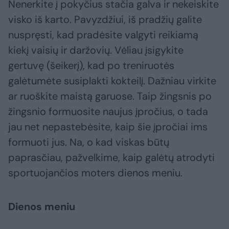
Nenerkite į pokyčius stačia galva ir nekeiskite
visko iš karto. Pavyzdžiui, iš pradžių galite
nuspręsti, kad pradėsite valgyti reikiamą
kiekį vaisių ir daržovių. Vėliau įsigykite
gertuvę (šeikerį), kad po treniruotės
galėtumėte susiplakti kokteilį. Dažniau virkite
ar ruoškite maistą garuose. Taip žingsnis po
žingsnio formuosite naujus įpročius, o tada
jau net nepastebėsite, kaip šie įpročiai ims
formuoti jus. Na, o kad viskas būtų
paprasčiau, pažvelkime, kaip galėtų atrodyti
sportuojančios moters dienos meniu.
Dienos meniu