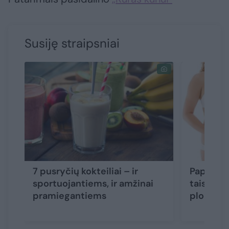
Susiję straipsniai
7 pusryčių kokteiliai – ir
Paprasta
sportuojantiems, ir amžinai
taisyklė 
pramiegantiems
plokštes