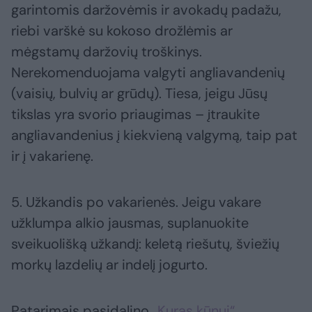
garintomis daržovėmis ir avokadų padažu,
riebi varškė su kokoso drožlėmis ar
mėgstamų daržovių troškinys.
Nerekomenduojama valgyti angliavandenių
(vaisių, bulvių ar grūdų). Tiesa, jeigu Jūsų
tikslas yra svorio priaugimas – įtraukite
angliavandenius į kiekvieną valgymą, taip pat
ir į vakarienę.
5. Užkandis po vakarienės. Jeigu vakare
užklumpa alkio jausmas, suplanuokite
sveikuolišką užkandį: keletą riešutų, šviežių
morkų lazdelių ar indelį jogurto.
Patarimais pasidalino
„Kuras kūnui“