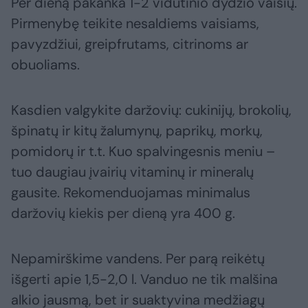
Per dieną pakanka 1-2 vidutinio dydžio vaisių.
Pirmenybę teikite nesaldiems vaisiams,
pavyzdžiui, greipfrutams, citrinoms ar
obuoliams.
Kasdien valgykite daržovių: cukinijų, brokolių,
špinatų ir kitų žalumynų, paprikų, morkų,
pomidorų ir t.t. Kuo spalvingesnis meniu –
tuo daugiau įvairių vitaminų ir mineralų
gausite. Rekomenduojamas minimalus
daržovių kiekis per dieną yra 400 g.
Nepamirškime vandens. Per parą reikėtų
išgerti apie 1,5-2,0 l. Vanduo ne tik malšina
alkio jausmą, bet ir suaktyvina medžiagų