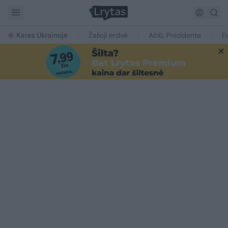
Karas Ukrainoje
Žalioji erdvė
Ačiū, Prezidente
E