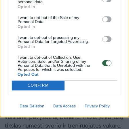
vaisių gabalėliais ar džiovinti vaisiai. Venkite
personal data.
Opted In
riebalų, pavyzdžiui, riešutų sviesto, avokadų,
I want to opt-out of the Sale of my
sėklų, aliejų ir pan., nes riebalai lėtina
Personal Data.
Opted In
virškinimą, o nesuvirškintas maistas gali
apsunkinti treniruotės metu.
I want to opt-out of processing my
Personal Data for Targeted Advertising.
Opted In
Mityba po treniruotės.
Pasportavus
I want to opt-out of Collection, Use,
Retention, Sale, and/or Sharing of my
geriausia būtų pavalgyti iš karto. Taip
Personal Data that Is Unrelated with the
Purposes for which it was collected.
atkursite energiją, atstatysite raumenis.
Opted Out
Rinkitės vištienos ar kalakutienos filė, baltą
CONFIRM
žuvį, kiaušinio baltymus, ryžius, makaronus,
tortilijas ir pan. (venkite riebalų) arba tiesiog
Data Deletion
Data Access
Privacy Policy
susiplakite baltymų miltelių kokteilį su saldžiu
vaisiumi, pavyzdžiui, bananu. Tiesa, jeigu jūsų
tikslas numesti svorio ir treniruojatės vakare,