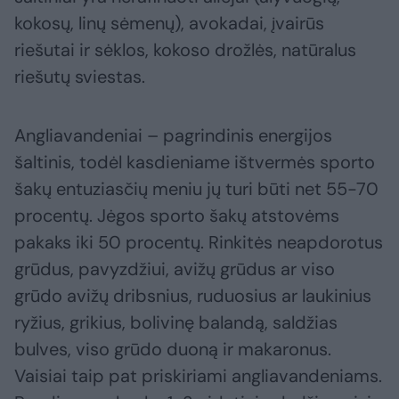
kokosų, linų sėmenų), avokadai, įvairūs
riešutai ir sėklos, kokoso drožlės, natūralus
riešutų sviestas.
Angliavandeniai – pagrindinis energijos
šaltinis, todėl kasdieniame ištvermės sporto
šakų entuziasčių meniu jų turi būti net 55-70
procentų. Jėgos sporto šakų atstovėms
pakaks iki 50 procentų. Rinkitės neapdorotus
grūdus, pavyzdžiui, avižų grūdus ar viso
grūdo avižų dribsnius, ruduosius ar laukinius
ryžius, grikius, bolivinę balandą, saldžias
bulves, viso grūdo duoną ir makaronus.
Vaisiai taip pat priskiriami angliavandeniams.