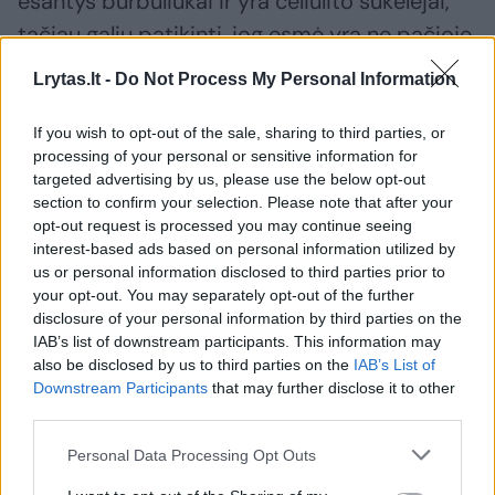
esantys burbuliukai ir yra celiulito sukėlėjai,
tačiau galiu patikinti, jog esmė yra ne pačioje
angliarūgštėje, o gėrimo sudėtyje. Taigi, jeigu
Lrytas.lt -
Do Not Process My Personal Information
gersite saldintus bei dažikliais praturtintus
gėrimus, galite sulaukti nepageidaujamo
If you wish to opt-out of the sale, sharing to third parties, or
processing of your personal or sensitive information for
apelsino žievelės efekto.
targeted advertising by us, please use the below opt-out
section to confirm your selection. Please note that after your
opt-out request is processed you may continue seeing
Tačiau derėtų nepamiršti, kad mūsų kūną
interest-based ads based on personal information utilized by
modeliuoja viskas, ką dedame į burną, todėl
us or personal information disclosed to third parties prior to
your opt-out. You may separately opt-out of the further
būtų neteisinga susikoncentruoti ties vienu
disclosure of your personal information by third parties on the
produktu.“
IAB’s list of downstream participants. This information may
also be disclosed by us to third parties on the
IAB’s List of
Downstream Participants
that may further disclose it to other
third parties.
Personal Data Processing Opt Outs