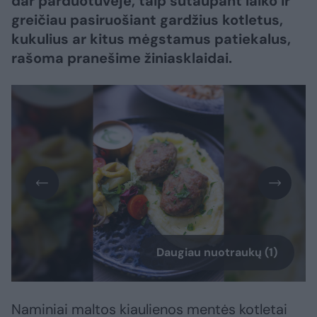
dar parduotuvėje, taip sutaupant laiko ir
greičiau pasiruošiant gardžius kotletus,
kukulius ar kitus mėgstamus patiekalus,
rašoma pranešime žiniasklaidai.
Daugiau nuotraukų (1)
Naminiai maltos kiaulienos mentės kotletai