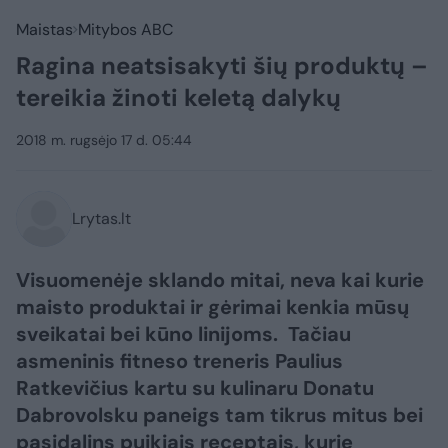
Maistas
Mitybos ABC
Ragina neatsisakyti šių produktų –
tereikia žinoti keletą dalykų
2018 m. rugsėjo 17 d. 05:44
Lrytas.lt
Visuomenėje sklando mitai, neva kai kurie
maisto produktai ir gėrimai kenkia mūsų
sveikatai bei kūno linijoms. Tačiau
asmeninis fitneso treneris Paulius
Ratkevičius kartu su kulinaru Donatu
Dabrovolsku paneigs tam tikrus mitus bei
pasidalins puikiais receptais, kurie