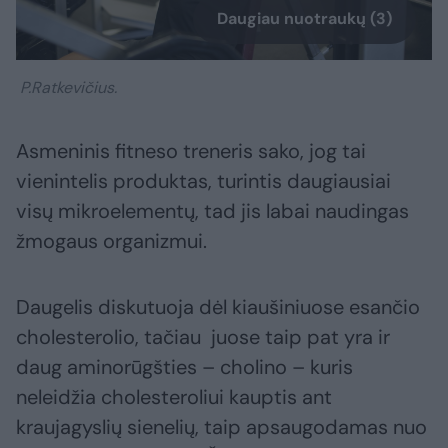
Daugiau nuotraukų (3)
P.Ratkevičius.
Asmeninis fitneso treneris sako, jog tai
vienintelis produktas, turintis daugiausiai
visų mikroelementų, tad jis labai naudingas
žmogaus organizmui.
Daugelis diskutuoja dėl kiaušiniuose esančio
cholesterolio, tačiau juose taip pat yra ir
daug aminorūgšties – cholino – kuris
neleidžia cholesteroliui kauptis ant
kraujagyslių sienelių, taip apsaugodamas nuo