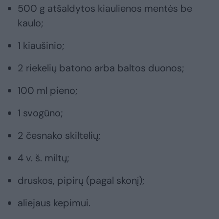
500 g atšaldytos kiaulienos mentės be
kaulo;
1 kiaušinio;
2 riekelių batono arba baltos duonos;
100 ml pieno;
1 svogūno;
2 česnako skiltelių;
4 v. š. miltų;
druskos, pipirų (pagal skonį);
aliejaus kepimui.