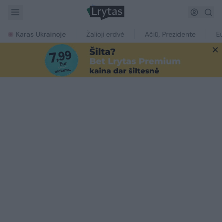
Karas Ukrainoje
Žalioji erdvė
Ačiū, Prezidente
E