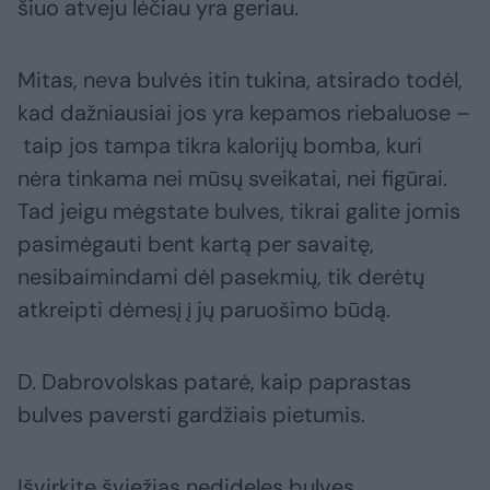
šiuo atveju lėčiau yra geriau.
Mitas, neva bulvės itin tukina, atsirado todėl,
kad dažniausiai jos yra kepamos riebaluose –
taip jos tampa tikra kalorijų bomba, kuri
nėra tinkama nei mūsų sveikatai, nei figūrai.
Tad jeigu mėgstate bulves, tikrai galite jomis
pasimėgauti bent kartą per savaitę,
nesibaimindami dėl pasekmių, tik derėtų
atkreipti dėmesį į jų paruošimo būdą.
D. Dabrovolskas patarė, kaip paprastas
bulves paversti gardžiais pietumis.
Išvirkite šviežias nedideles bulves.