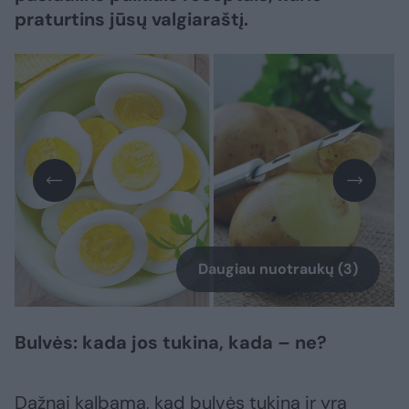
praturtins jūsų valgiaraštį.
Daugiau nuotraukų (3)
Bulvės: kada jos tukina, kada – ne?
Dažnai kalbama, kad bulvės tukina ir yra