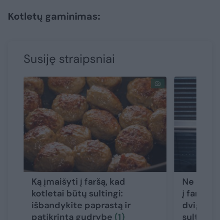
Kotletų gaminimas:
Susiję straipsniai
Ką įmaišyti į faršą, kad
Ne duona 
kotletai būtų sultingi:
į faršą, 
išbandykite paprastą ir
dvigubai 
patikrintą gudrybę
(1)
sultinge