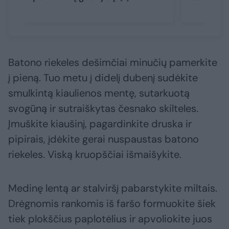
Batono riekeles dešimčiai minučių pamerkite
į pieną. Tuo metu į didelį dubenį sudėkite
smulkintą kiaulienos mentę, sutarkuotą
svogūną ir sutraiškytas česnako skilteles.
Įmuškite kiaušinį, pagardinkite druska ir
pipirais, įdėkite gerai nuspaustas batono
riekeles. Viską kruopščiai išmaišykite.
Medinę lentą ar stalviršį pabarstykite miltais.
Drėgnomis rankomis iš faršo formuokite šiek
tiek plokščius paplotėlius ir apvoliokite juos