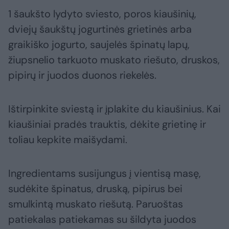
1 šaukšto lydyto sviesto, poros kiaušinių,
dviejų šaukštų jogurtinės grietinės arba
graikiško jogurto, saujelės špinatų lapų,
žiupsnelio tarkuoto muskato riešuto, druskos,
pipirų ir juodos duonos riekelės.
Ištirpinkite sviestą ir įplakite du kiaušinius. Kai
kiaušiniai pradės trauktis, dėkite grietinę ir
toliau kepkite maišydami.
Ingredientams susijungus į vientisą masę,
sudėkite špinatus, druską, pipirus bei
smulkintą muskato riešutą. Paruoštas
patiekalas patiekamas su šildyta juodos