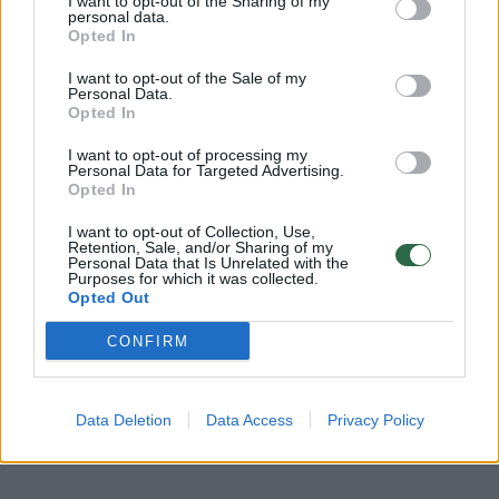
I want to opt-out of the Sharing of my
personal data.
Opted In
I want to opt-out of the Sale of my
Personal Data.
Opted In
I want to opt-out of processing my
Daugiau nuotraukų (3)
Personal Data for Targeted Advertising.
Opted In
I want to opt-out of Collection, Use,
Retention, Sale, and/or Sharing of my
Donatas siūlo pasimėgauti naminiu limonadu,
Personal Data that Is Unrelated with the
Purposes for which it was collected.
kuriam pasigaminti reikės: citrinų sulčių arba
Opted Out
citrinų griežinėlių, vieno griežinėlio greipfruto,
CONFIRM
kelių agurkų juostelių, nedidelio gabalėlio
imbiero. Visi ingredientai sudedami į vandenį.
Data Deletion
Data Access
Privacy Policy
Po keliolikos minučių galima skanauti.