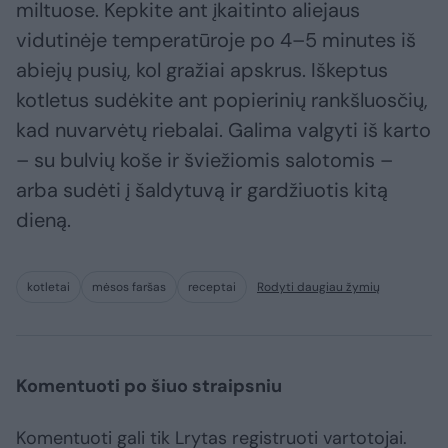
miltuose. Kepkite ant įkaitinto aliejaus
vidutinėje temperatūroje po 4–5 minutes iš
abiejų pusių, kol gražiai apskrus. Iškeptus
kotletus sudėkite ant popierinių rankšluosčių,
kad nuvarvėtų riebalai. Galima valgyti iš karto
– su bulvių koše ir šviežiomis salotomis –
arba sudėti į šaldytuvą ir gardžiuotis kitą
dieną.
kotletai
mėsos faršas
receptai
Rodyti daugiau žymių
Komentuoti po šiuo straipsniu
Komentuoti gali tik Lrytas registruoti vartotojai.