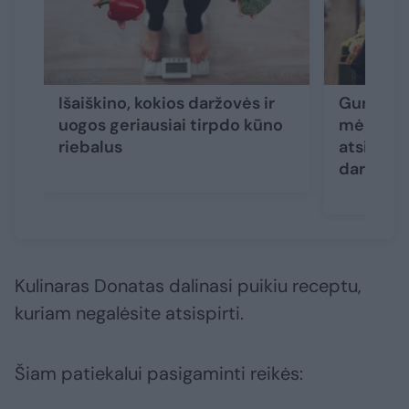
Išaiškino, kokios daržovės ir
Gurmani
uogos geriausiai tirpdo kūno
mėgstant
riebalus
atsispirt
daržovei
Kulinaras Donatas dalinasi puikiu receptu,
kuriam negalėsite atsispirti.
Šiam patiekalui pasigaminti reikės: