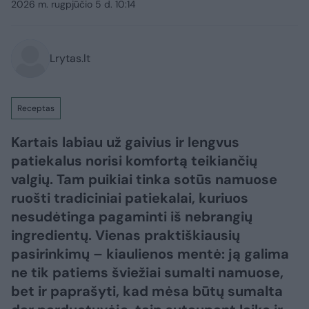
2026 m. rugpjūčio 5 d. 10:14
Lrytas.lt
Receptas
Kartais labiau už gaivius ir lengvus
patiekalus norisi komfortą teikiančių
valgių. Tam puikiai tinka sotūs namuose
ruošti tradiciniai patiekalai, kuriuos
nesudėtinga pagaminti iš nebrangių
ingredientų. Vienas praktiškiausių
pasirinkimų – kiaulienos mentė: ją galima
ne tik patiems šviežiai sumalti namuose,
bet ir paprašyti, kad mėsa būtų sumalta