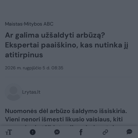
Maistas
Mitybos ABC
Ar galima užšaldyti arbūzą?
Ekspertai paaiškino, kas nutinka jį
atitirpinus
2026 m. rugpjūčio 5 d. 08:35
Lrytas.lt
Nuomonės dėl arbūzo šaldymo išsiskiria.
Vieni nenori išmesti likusio vaisiaus, kiti
mano, kad atšildytas jis nebebus toks
skanus kaip šviežias vasarą. Tad ar verta