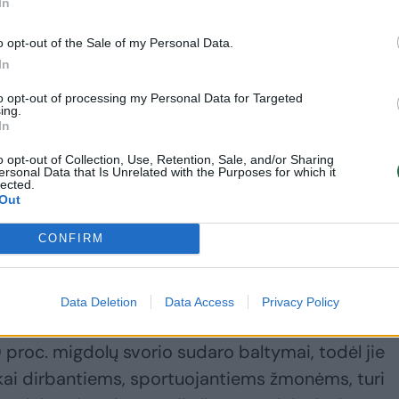
altame vandenyje, o ryte valgyti.
In
o opt-out of the Sale of my Personal Data.
e esančių sveikatai nepalankių taninų prieš vartoj
In
to opt-out of processing my Personal Data for Targeted
ing.
In
iau virškinami, kai yra valgomi kartu su džiovinta
o opt-out of Collection, Use, Retention, Sale, and/or Sharing
ersonal Data that Is Unrelated with the Purposes for which it
ant riešutų apimtis padidėja, nes jungtys tarp
lected.
Out
produktas lengviau virškinamas.
CONFIRM
tamiausių riešutų, jų pienas yra ir afrodiziakas!
Data Deletion
Data Access
Privacy Policy
utų rūšių. Migdolų medis priklauso tai pačiai augal
0 proc. migdolų svorio sudaro baltymai, todėl jie
škai dirbantiems, sportuojantiems žmonėms, turi