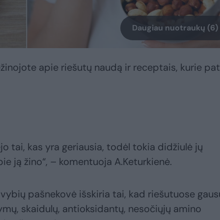
Daugiau nuotraukų (6)
žinojote apie riešutų naudą ir receptais, kurie pat
 tai, kas yra geriausia, todėl tokia didžiulė jų
apie ją žino“, – komentuoja A.Keturkienė.
avybių pašnekovė išskiria tai, kad riešutuose gaus
ltymų, skaidulų, antioksidantų, nesočiųjų amino