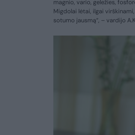
magnio, vario, geležies, fosfor
Migdolai lėtai, ilgai virškinam
sotumo jausmą“, – vardijo A.K