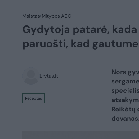
Maistas
Mitybos ABC
Gydytoja patarė, kada v
paruošti, kad gautum
Nors gyv
Lrytas.lt
sergame 
speciali
atsakyma
Receptas
Reikėtų 
dovanas. 