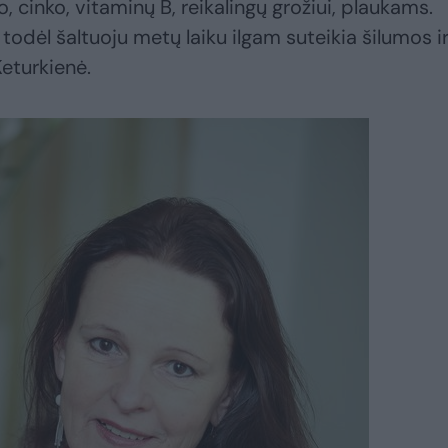
o, cinko, vitaminų B, reikalingų grožiui, plaukams.
i, todėl šaltuoju metų laiku ilgam suteikia šilumos i
eturkienė.