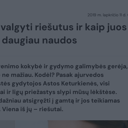
2019 m. lapkričio 11 d.
algyti riešutus ir kaip juos
e daugiau naudos
enimo kokybė ir gydymo galimybės gerėja,
ne mažiau. Kodėl? Pasak ajurvedos
stės gydytojos Astos Keturkienės, visi
i ir ligų priežastys slypi mūsų lėkštėse.
dažniau atsigręžti į gamtą ir jos teikiamas
Viena iš jų – riešutai.