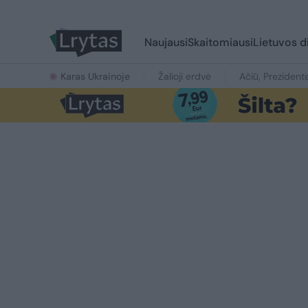
Naujausi
Skaitomiausi
Lietuvos d
Karas Ukrainoje
Žalioji erdvė
Ačiū, Prezident