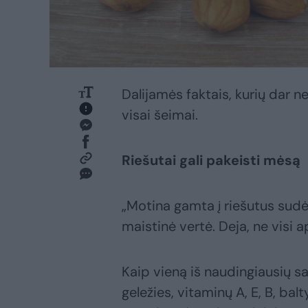
Dalijamės faktais, kurių dar ne
visai šeimai.
Riešutai gali pakeisti mėsą
„Motina gamta į riešutus sudėjo
maistinė vertė. Deja, ne visi 
Kaip vieną iš naudingiausių s
geležies, vitaminų A, E, B, ba