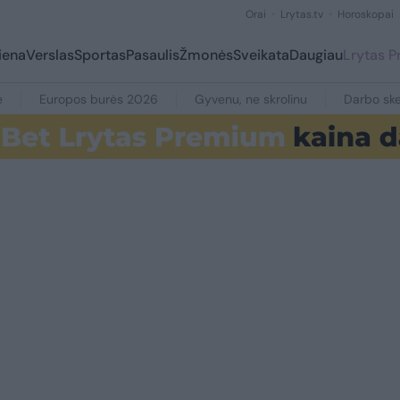
Orai
Lrytas.tv
Horoskopai
iena
Verslas
Sportas
Pasaulis
Žmonės
Sveikata
Daugiau
Lrytas 
e
Europos burės 2026
Gyvenu, ne skrolinu
Darbo ske