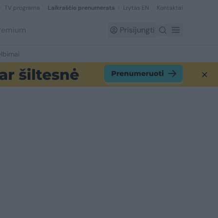
TV programa
Laikraščio prenumerata
Lrytas EN
Kontaktai
Premium
Prisijungti
lbimai