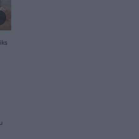
iks
u