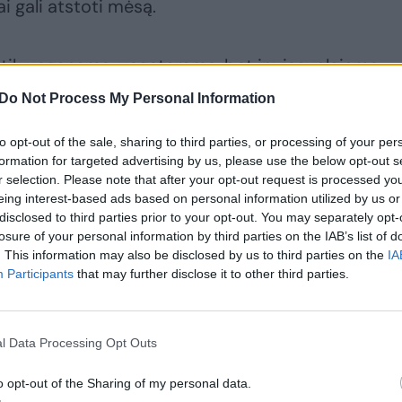
ai gali atstoti mėsą.
e tik veganams, vegetarams, bet ir visavalgiams,
tuvėje ir vietoj įprastų mėsos patiekalų pasigami
Do Not Process My Personal Information
s su riešutais“, – patarė A.Keturkienė.
to opt-out of the sale, sharing to third parties, or processing of your per
formation for targeted advertising by us, please use the below opt-out s
ngiausi?
r selection. Please note that after your opt-out request is processed y
eing interest-based ads based on personal information utilized by us or
disclosed to third parties prior to your opt-out. You may separately opt-
losure of your personal information by third parties on the IAB’s list of
šutai suteikia energijos, jaunina, stiprina reproduk
. This information may also be disclosed by us to third parties on the
IA
holesterolio kiekį, tačiau reikia žinoti jų vartojimo
Participants
that may further disclose it to other third parties.
l Data Processing Opt Outs
r patiekalo ingredientas ryte, pietų metu, tačiau
naudžiauti nereikėtų. Geriau pasiruošti juos rytui –
o opt-out of the Sharing of my personal data.