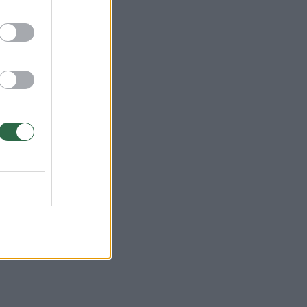
imą
is
ų