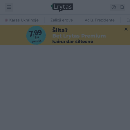
Karas Ukrainoje
Žalioji erdvė
Ačiū, Prezidente
E