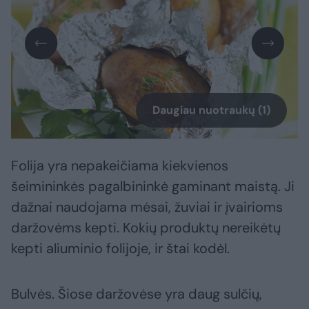
Daugiau nuotraukų (1)
Folija yra nepakeičiama kiekvienos
šeimininkės pagalbininkė gaminant maistą. Ji
dažnai naudojama mėsai, žuviai ir įvairioms
daržovėms kepti. Kokių produktų nereikėtų
kepti aliuminio folijoje, ir štai kodėl.
Bulvės. Šiose daržovėse yra daug sulčių,