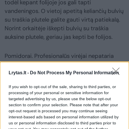
todėl kepant folijoje jos gali tapti
vandeningos. O vietoj apetitą keliančių bulvių
su traškia plutele galite gauti virtą patiekalą.
Norint orkaitėje iškepti bulvių su traškia
auksine plutele, geriau jas kepti be folijos.
Pomidorai. Profesionalūs virėjai nepataria
kepti mėsos, žuvies ir kitų daržovių su
pomidorais folijoje. Šiose daržovėse yra
Lrytas.lt -
Do Not Process My Personal Information
rūgščių, kurios, reaguodamos su aliuminiu,
If you wish to opt-out of the sale, sharing to third parties, or
suteikia patiekalams metalo skonį.
processing of your personal or sensitive information for
targeted advertising by us, please use the below opt-out
section to confirm your selection. Please note that after your
opt-out request is processed you may continue seeing
Susiję straipsniai
interest-based ads based on personal information utilized by
us or personal information disclosed to third parties prior to