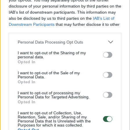
your opt-out. You may separately opt-out of the further
disclosure of your personal information by third parties on the
IAB’s list of downstream participants. This information may
also be disclosed by us to third parties on the
IAB’s List of
Downstream Participants
that may further disclose it to other
third parties.
Personal Data Processing Opt Outs
I want to opt-out of the Sharing of my
personal data.
Sužinokite, kodėl aliuminio
Išdavė s
Opted In
folija blizga tik iš vienos
traškumo
pusės: skirtingi panaudojimo
apie šią
I want to opt-out of the Sale of my
Personal Data.
būdai
nežinojo
Opted In
išmėgint
I want to opt-out of processing my
Personal Data for Targeted Advertising.
Opted In
I want to opt-out of Collection, Use,
Retention, Sale, and/or Sharing of my
Personal Data that Is Unrelated with the
Kopūstai. Jei baltuosius kopūstus kepsite
Purposes for which it was collected.