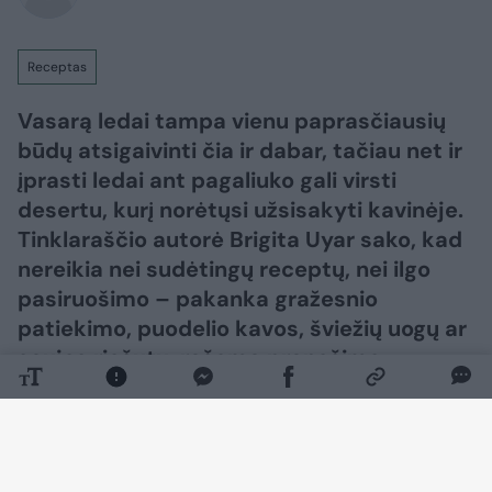
Receptas
Vasarą ledai tampa vienu paprasčiausių
būdų atsigaivinti čia ir dabar, tačiau net ir
įprasti ledai ant pagaliuko gali virsti
desertu, kurį norėtųsi užsisakyti kavinėje.
Tinklaraščio autorė Brigita Uyar sako, kad
nereikia nei sudėtingų receptų, nei ilgo
pasiruošimo – pakanka gražesnio
patiekimo, puodelio kavos, šviežių uogų ar
saujos riešutų, rašoma pranešime
žiniasklaidai.