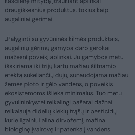
kasdienę mitybą įtraukiant aplinkai
draugiškesnius produktus, tokius kaip
augaliniai gėrimai.
„Palyginti su gyvūninės kilmės produktais,
augalinių gėrimų gamyba daro gerokai
mažesnį poveikį aplinkai. Jų gamybos metu
išskiriama iki trijų kartų mažiau šiltnamio
efektą sukeliančių dujų, sunaudojama mažiau
žemės ploto ir gėlo vandens, o poveikis
ekosistemoms išlieka minimalus. Tuo metu
gyvulininkystei reikalingi pašarai dažnai
reikalauja didelių kiekių trąšų ir pesticidų,
kurie ilgainiui alina dirvožemį, mažina
biologinę įvairovę ir patenka į vandens