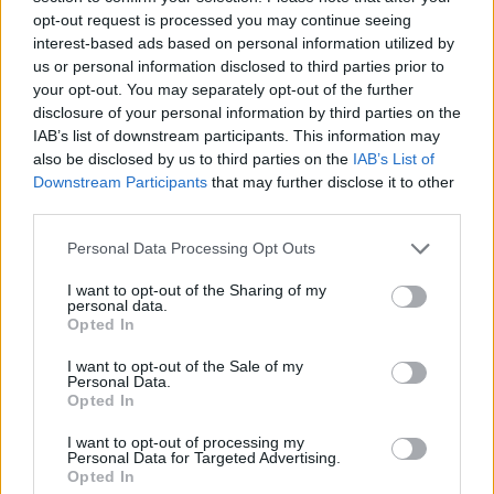
tropiniu aromatu ir lengvumu, sukuriant
opt-out request is processed you may continue seeing
išskirtinai švelnų bei egzotišką skonį.
interest-based ads based on personal information utilized by
us or personal information disclosed to third parties prior to
your opt-out. You may separately opt-out of the further
Dėl lengvos sudėties ir švelnaus skonio
disclosure of your personal information by third parties on the
kokosų-ryžių gėrimas puikiai tinka
IAB’s list of downstream participants. This information may
also be disclosed by us to third parties on the
IAB’s List of
desertams, glotnučiams, pusryčių košėms ar
Downstream Participants
that may further disclose it to other
kaip kasdienis pieno pakaitalas kasdieniuose
third parties.
gėrimuose.
Personal Data Processing Opt Outs
I want to opt-out of the Sharing of my
personal data.
Lazdynų riešutų gėrimas
Opted In
I want to opt-out of the Sale of my
Lazdynų riešutų gėrimas – tai išskirtinio
Personal Data.
Opted In
skonio ir kvapo augalinė alternatyva karvės
I want to opt-out of processing my
pienui, pasižyminti švelnia tekstūra ir turtingu
Personal Data for Targeted Advertising.
Opted In
riešutiniu aromatu. Dėl savo subtilaus ir