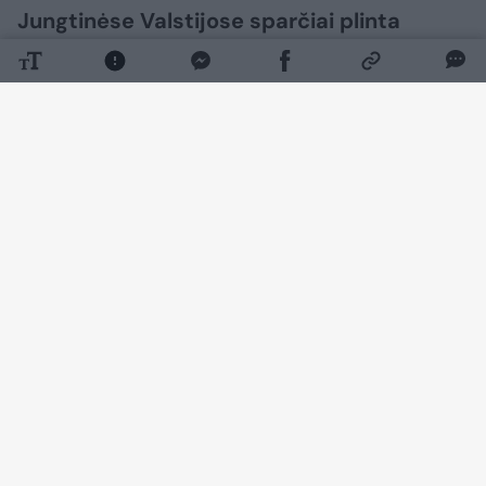
Jungtinėse Valstijose sparčiai plinta
ciklosporiozė – parazitinė liga, sukelianti
stiprų viduriavimą. Kai kuriems žmonėms
liga buvo tokia sunki, kad du pacientai
mirė.
Daugiau nuotraukų (1)