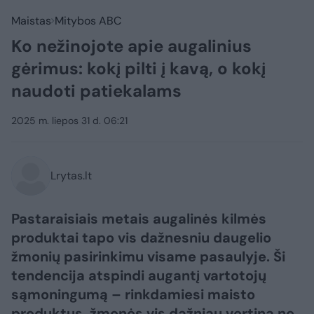
Maistas
Mitybos ABC
Ko nežinojote apie augalinius
gėrimus: kokį pilti į kavą, o kokį
naudoti patiekalams
2025 m. liepos 31 d. 06:21
Lrytas.lt
Pastaraisiais metais augalinės kilmės
produktai tapo vis dažnesniu daugelio
žmonių pasirinkimu visame pasaulyje. Ši
tendencija atspindi augantį vartotojų
sąmoningumą – rinkdamiesi maisto
produktus, žmonės vis dažniau vertina ne