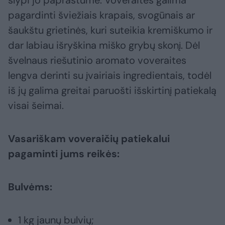
slypi jo paprastume. Voveraites galima
pagardinti šviežiais krapais, svogūnais ar
šaukštu grietinės, kuri suteikia kremiškumo ir
dar labiau išryškina miško grybų skonį. Dėl
švelnaus riešutinio aromato voveraites
lengva derinti su įvairiais ingredientais, todėl
iš jų galima greitai paruošti išskirtinį patiekalą
visai šeimai.
Vasariškam voveraičių patiekalui
pagaminti jums reikės:
Bulvėms:
1 kg jaunų bulvių;