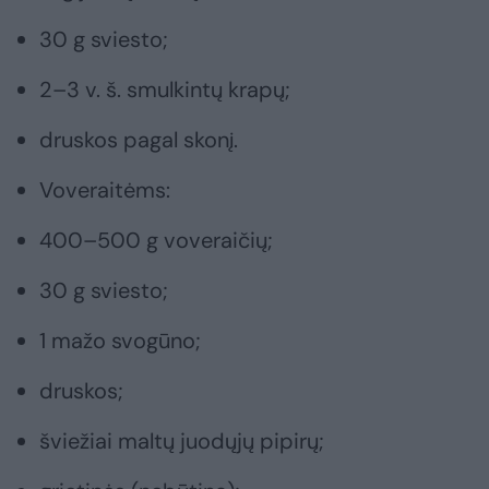
30 g sviesto;
2–3 v. š. smulkintų krapų;
druskos pagal skonį.
Voveraitėms:
400–500 g voveraičių;
30 g sviesto;
1 mažo svogūno;
druskos;
šviežiai maltų juodųjų pipirų;