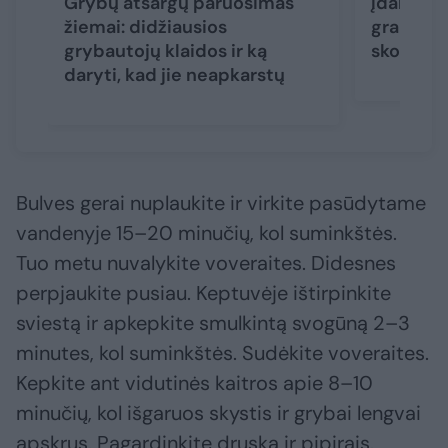
Grybų atsargų paruošimas
Įdaryti g
žiemai: didžiausios
graibsto
grybautojų klaidos ir ką
skonio i
daryti, kad jie neapkarstų
Bulves gerai nuplaukite ir virkite pasūdytame
vandenyje 15–20 minučių, kol suminkštės.
Tuo metu nuvalykite voveraites. Didesnes
perpjaukite pusiau. Keptuvėje ištirpinkite
sviestą ir apkepkite smulkintą svogūną 2–3
minutes, kol suminkštės. Sudėkite voveraites.
Kepkite ant vidutinės kaitros apie 8–10
minučių, kol išgaruos skystis ir grybai lengvai
apskrus. Pagardinkite druska ir pipirais.