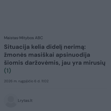
Maistas
Mitybos ABC
Situacija kelia didelį nerimą:
žmonės masiškai apsinuodija
šiomis daržovėmis, jau yra mirusių
(1)
2026 m. rugpjūčio 6 d. 11:02
Lrytas.lt