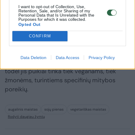
natūraliai salstelėjusio skonio šis gėrimas vis
I want to opt-out of Collection, Use,
Retention, Sale, and/or Sharing of my
dažniau vertinamas gurmanų. Jis puikiai dera
Personal Data that Is Unrelated with the
Purposes for which it was collected.
tiek su kava, suteikdamas jai švelnaus
Opted Out
riešutinio poskonio, tiek su glotnučiais,
CONFIRM
desertais ar kepiniais.
Data Deletion
Data Access
Privacy Policy
Šio gėrimo sudėtyje nėra laktozės ir glitimo,
todėl jis puikiai tinka tiek veganams, tiek
žmonėms, turintiems specifinių mitybos
poreikių.
augalinis maistas
sojų pienas
vegetariškas maistas
Rodyti daugiau žymių