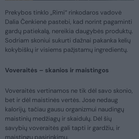
Prekybos tinklo „Rimi“ rinkodaros vadovė
Dalia Čenkienė pastebi, kad norint pagaminti
gardų patiekalą, nereikia daugybės produktų.
Sodriam skoniui sukurti dažnai pakanka kelių
kokybiškų ir visiems pažįstamų ingredientų.
Voveraitės – skanios ir maistingos
Voveraitės vertinamos ne tik dėl savo skonio,
bet ir dėl maistinės vertės. Jose nedaug
kalorijų, tačiau gausu organizmui naudingų
maistinių medžiagų ir skaidulų. Dėl šių
savybių voveraitės gali tapti ir gardžiu, ir
maistingu pasirinkimu.