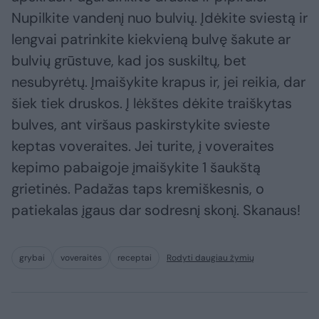
Nupilkite vandenį nuo bulvių. Įdėkite sviestą ir
lengvai patrinkite kiekvieną bulvę šakute ar
bulvių grūstuve, kad jos suskiltų, bet
nesubyrėtų. Įmaišykite krapus ir, jei reikia, dar
šiek tiek druskos. Į lėkštes dėkite traiškytas
bulves, ant viršaus paskirstykite svieste
keptas voveraites. Jei turite, į voveraites
kepimo pabaigoje įmaišykite 1 šaukštą
grietinės. Padažas taps kremiškesnis, o
patiekalas įgaus dar sodresnį skonį. Skanaus!
grybai
voveraitės
receptai
Rodyti daugiau žymių