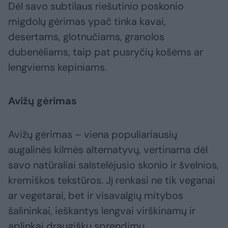
Dėl savo subtilaus riešutinio poskonio
migdolų gėrimas ypač tinka kavai,
desertams, glotnučiams, granolos
dubenėliams, taip pat pusryčių košėms ar
lengviems kepiniams.
Avižų gėrimas
Avižų gėrimas – viena populiariausių
augalinės kilmės alternatyvų, vertinama dėl
savo natūraliai salstelėjusio skonio ir švelnios,
kremiškos tekstūros. Jį renkasi ne tik veganai
ar vegetarai, bet ir visavalgių mitybos
šalininkai, ieškantys lengvai virškinamų ir
aplinkai draugiškų sprendimų.