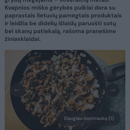
Kvapnios miško gėrybės puikiai dera su
paprastais lietuvių pamėgtais produktais
ir leidžia be didelių išlaidų paruošti sotų
bei skanų patiekalą, rašoma pranešime
žiniasklaidai.
Daugiau nuotraukų (1)