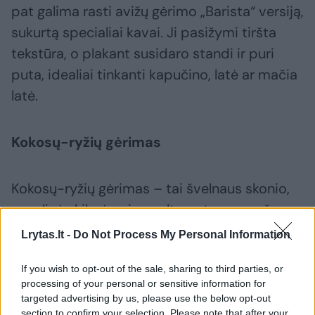
pat galima rasti avižų gėrimo „Barista“ versiją,
sukurtą specialiai kavai. Ji pasižymi tiršta
tekstūra, o plakant susidaro standi ir puri
puta, idealiai tinkanti kapučino, latė ar mačia
latė.
Kokosų-ryžių gėrimas
Kokosų-ryžių gėrimas – tai švelnaus skonio,
augalinės kilmės pieno alternatyva, ypač
tinkanti žmonėms, netoleruojantiems
Lrytas.lt -
Do Not Process My Personal Information
laktozės ar turintiems alergiją riešutams,
If you wish to opt-out of the sale, sharing to third parties, or
sojoms ar glitimui. Šis gėrimas sujungia ryžių
processing of your personal or sensitive information for
natūralų saldumą ir energinę vertę su kokosų
targeted advertising by us, please use the below opt-out
section to confirm your selection. Please note that after your