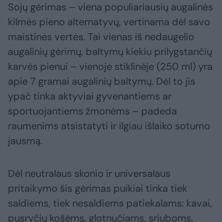
Sojų gėrimas – viena populiariausių augalinės
kilmės pieno alternatyvų, vertinama dėl savo
maistinės vertės. Tai vienas iš nedaugelio
augalinių gėrimų, baltymų kiekiu prilygstančių
karvės pienui – vienoje stiklinėje (250 ml) yra
apie 7 gramai augalinių baltymų. Dėl to jis
ypač tinka aktyviai gyvenantiems ar
sportuojantiems žmonėms – padeda
raumenims atsistatyti ir ilgiau išlaiko sotumo
jausmą.
Dėl neutralaus skonio ir universalaus
pritaikymo šis gėrimas puikiai tinka tiek
saldiems, tiek nesaldiems patiekalams: kavai,
pusryčių košėms, glotnučiams, sriuboms,