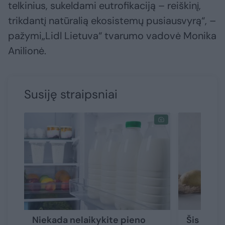
telkinius, sukeldami eutrofikaciją – reiškinį,
trikdantį natūralią ekosistemų pusiausvyrą“, –
pažymi„Lidl Lietuva“ tvarumo vadovė Monika
Anilionė.
Susiję straipsniai
Niekada nelaikykite pieno
Šis piena