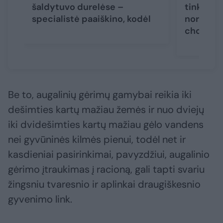
šaldytuvo durelėse –
tinka ir 
specialistė paaiškino, kodėl
norintie
cholester
Be to, augalinių gėrimų gamybai reikia iki
dešimties kartų mažiau žemės ir nuo dviejų
iki dvidešimties kartų mažiau gėlo vandens
nei gyvūninės kilmės pienui, todėl net ir
kasdieniai pasirinkimai, pavyzdžiui, augalinio
gėrimo įtraukimas į racioną, gali tapti svariu
žingsniu tvaresnio ir aplinkai draugiškesnio
gyvenimo link.