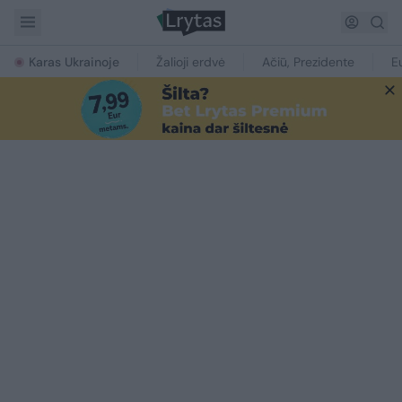
Karas Ukrainoje
Žalioji erdvė
Ačiū, Prezidente
E