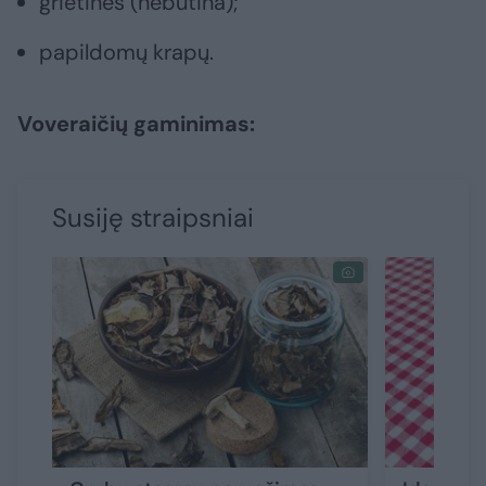
grietinės (nebūtina);
papildomų krapų.
Voveraičių gaminimas:
Susiję straipsniai