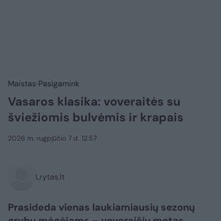
Maistas
Pasigamink
Vasaros klasika: voveraitės su
šviežiomis bulvėmis ir krapais
2026 m. rugpjūčio 7 d. 12:57
Lrytas.lt
Prasideda vienas laukiamiausių sezonų
grybų mėgėjams – voveraičių metas.