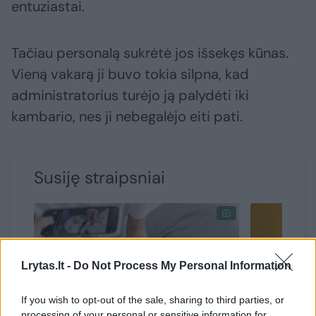
entuziastai.
Tačiau personalą sukrėtė jos išsekęs kūnas.
Vieną vakarą ji buvo tokia silpna, kad
administratorius turėjo ją palydėti iki
kambario, nes ji nebegalėjo eiti pati.
Susiję straipsniai
Lrytas.lt -
Do Not Process My Personal Information
If you wish to opt-out of the sale, sharing to third parties, or
processing of your personal or sensitive information for