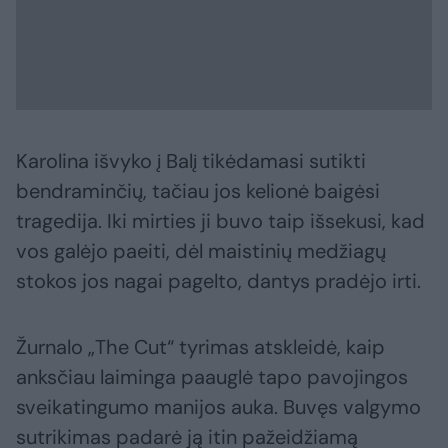
Karolina išvyko į Balį tikėdamasi sutikti
bendraminčių, tačiau jos kelionė baigėsi
tragedija. Iki mirties ji buvo taip išsekusi, kad
vos galėjo paeiti, dėl maistinių medžiagų
stokos jos nagai pagelto, dantys pradėjo irti.
Žurnalo „The Cut“ tyrimas atskleidė, kaip
anksčiau laiminga paauglė tapo pavojingos
sveikatingumo manijos auka. Buvęs valgymo
sutrikimas padarė ją itin pažeidžiamą