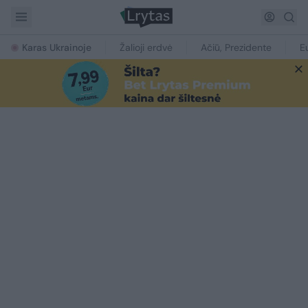
Karas Ukrainoje
Žalioji erdvė
Ačiū, Prezidente
E