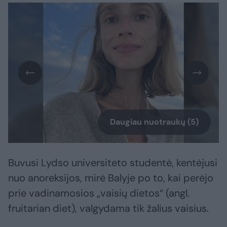
Daugiau nuotraukų (5)
Buvusi Lydso universiteto studentė, kentėjusi
nuo anoreksijos, mirė Balyje po to, kai perėjo
prie vadinamosios „vaisių dietos“ (angl.
fruitarian diet), valgydama tik žalius vaisius.