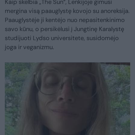
Kaip skelbia „The Sun“, Lenkijoje gimusi
mergina visą paauglystę kovojo su anoreksija.
Paauglystėje ji kentėjo nuo nepasitenkinimo
savo kūnu, o persikėlusi į Jungtinę Karalystę
studijuoti Lydso universitete, susidomėjo
joga ir veganizmu.