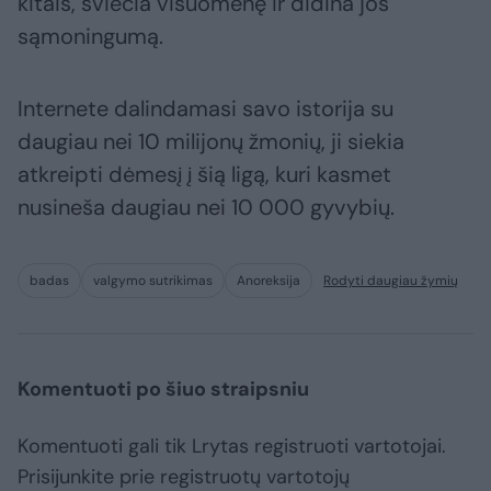
kitais, šviečia visuomenę ir didina jos
sąmoningumą.
Internete dalindamasi savo istorija su
daugiau nei 10 milijonų žmonių, ji siekia
atkreipti dėmesį į šią ligą, kuri kasmet
nusineša daugiau nei 10 000 gyvybių.
badas
valgymo sutrikimas
Anoreksija
Rodyti daugiau žymių
Komentuoti po šiuo straipsniu
Komentuoti gali tik Lrytas registruoti vartotojai.
Prisijunkite prie registruotų vartotojų