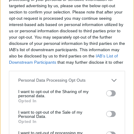
targeted advertising by us, please use the below opt-out
section to confirm your selection. Please note that after your
Mokslininkai nustatė: du
Dietolog
opt-out request is processed you may continue seeing
nekalti mitybos įpročiai kelia
reikia lei
interest-based ads based on personal information utilized by
grėsmę susirgti osteoporoze
ko norisi
us or personal information disclosed to third parties prior to
your opt-out. You may separately opt-out of the further
disclosure of your personal information by third parties on the
IAB’s list of downstream participants. This information may
also be disclosed by us to third parties on the
IAB’s List of
Downstream Participants
that may further disclose it to other
third parties.
Personal Data Processing Opt Outs
Sunerimę darbuotojai ragino Karoliną kreiptis
I want to opt-out of the Sharing of my
personal data.
pas gydytoją, bet ji kaskart atsisakydavo.
Opted In
I want to opt-out of the Sale of my
Personal Data.
Praėjus trims dienoms nuo atvykimo,
Opted In
viešbutis gavo žinutę iš vietos gyventojo –
I want to opt-out of processing my