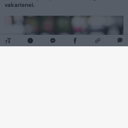
vakarienei.
Daugiau nuotraukų (1)
Ko prireiks:
Ryžiai – 1 stiklinė (250 g)