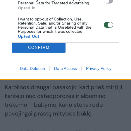
Karolinos draugo, kuris sunerimo, nes ji
Personal Data for Targeted Advertising.
Opted In
neatsiliepė į skambučius.
I want to opt-out of Collection, Use,
Retention, Sale, and/or Sharing of my
Personal Data that Is Unrelated with the
Viešbučio darbuotojai nuėjo patikrinti ir
Purposes for which it was collected.
Opted Out
kambaryje rado Karoliną negyvą, sustingusią
ir be gyvybės ženklų.
CONFIRM
Sveikata buvo kritinė
Data Deletion
Data Access
Privacy Policy
Karolinos draugai pasakojo, kad prieš mirtį ji
kentėjo nuo osteoporozės ir albumino
trūkumo – baltymo, kurio stoka rodo
pavojingai prastą mitybos būklę.