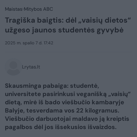
Maistas
Mitybos ABC
Tragiška baigtis: dėl „vaisių dietos“
užgeso jaunos studentės gyvybė
2025 m. spalio 7 d. 17:42
Lrytas.lt
Skausminga pabaiga: studentė,
universitete pasirinkusi veganišką „vaisių“
dietą, mirė iš bado viešbučio kambaryje
Balyje, tesverdama vos 22 kilogramus.
Viešbučio darbuotojai maldavo ją kreiptis
pagalbos dėl jos išsekusios išvaizdos.