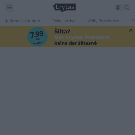
Karas Ukrainoje
Žalioji erdvė
Ačiū, Prezidente
E