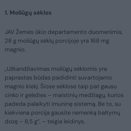
1. Moliūgų sėklos
JAV Žemės ūkio departamento duomenimis,
28 g moliūgų sėklų porcijoje yra 168 mg
magnio.
„Užkandžiavimas moliūgų sėklomis yra
paprastas būdas padidinti suvartojamo
magnio kiekį. Šiose sėklose taip pat gausu
cinko ir geležies – maistinių medžiagų, kurios
padeda palaikyti imuninę sistemą. Be to, su
kiekviena porcija gausite nemenką baltymų
dozę – 8,5 g“, – teigia leidinys.