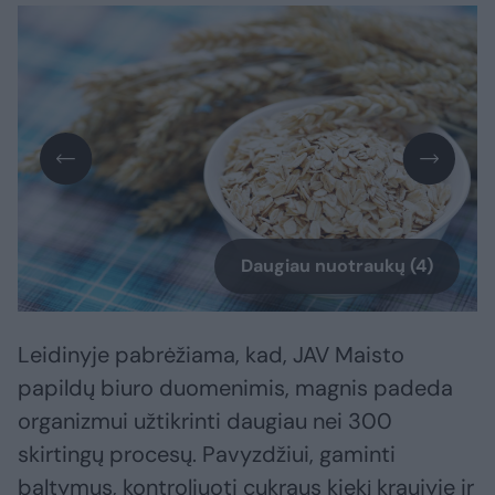
Daugiau nuotraukų (4)
Leidinyje pabrėžiama, kad, JAV Maisto
papildų biuro duomenimis, magnis padeda
organizmui užtikrinti daugiau nei 300
skirtingų procesų. Pavyzdžiui, gaminti
baltymus, kontroliuoti cukraus kiekį kraujyje ir