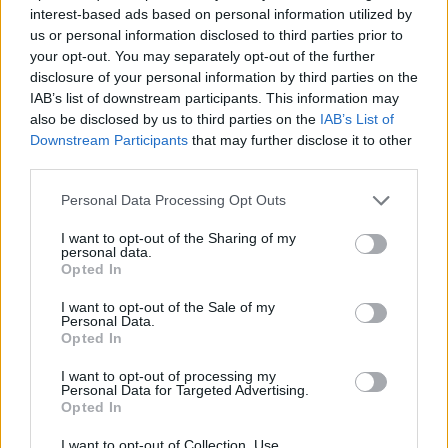
cukraus kiekis. Be to, avokadas suteikia didelį
interest-based ads based on personal information utilized by
us or personal information disclosed to third parties prior to
kiekį skaidulų ir kalio, kurie palaiko virškinimą
your opt-out. You may separately opt-out of the further
bei širdies sveikatą.
disclosure of your personal information by third parties on the
IAB’s list of downstream participants. This information may
also be disclosed by us to third parties on the
IAB’s List of
Avokadų vartojimas gali sumažinti
Downstream Participants
that may further disclose it to other
third parties.
uždegimus, pagerinti cholesterolio lygį ir
užtikrinti ilgesnį sotumo jausmą po valgio,
Personal Data Processing Opt Outs
pranešė leidinys.
I want to opt-out of the Sharing of my
personal data.
Opted In
I want to opt-out of the Sale of my
Personal Data.
Opted In
I want to opt-out of processing my
Personal Data for Targeted Advertising.
avižos
avižinė košė
moliūgų sėklos
Rodyti daugiau žymių
Opted In
I want to opt-out of Collection, Use,