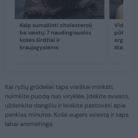
Kaip sumažinti cholesterolį
Vidurių 
be vaistų: 7 naudingiausios
pūtimas,
košės širdžiai ir
organizm
kraujagyslėms
štai, ko 
Kai ryžių grūdeliai taps visiškai minkšti,
nuimkite puodą nuo viryklės. Įdėkite sviesto,
uždenkite dangčiu ir leiskite pastovėti apie
penkias minutes. Košė sugers sviestą ir taps
labai aromatinga.