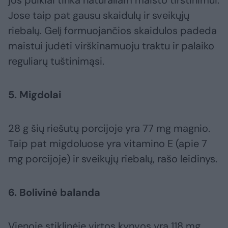
jos puikiai tinka natūraliam maisto tirštinimui.
Jose taip pat gausu skaidulų ir sveikųjų
riebalų. Gelį formuojančios skaidulos padeda
maistui judėti virškinamuoju traktu ir palaiko
reguliarų tuštinimąsi.
5. Migdolai
28 g šių riešutų porcijoje yra 77 mg magnio.
Taip pat migdoluose yra vitamino E (apie 7
mg porcijoje) ir sveikųjų riebalų, rašo leidinys.
6. Bolivinė balanda
Vienoje stiklinėje virtos kynvos yra 118 mg