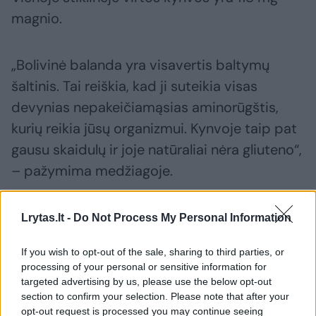
magnio.
„Bolivinė balanda yra visavertis baltymų
šaltinis. Tai reiškia, kad ji suteikia visas
devynias nepakeičiamąsias aminorūgštis,
kurių reikia jūsų organizmui. Kynvoje taip pat
gausu skaidulų ir joje natūraliai nėra gliuteno“,
– pažymima medžiagoje.
7. Avokadai
Lrytas.lt -
Do Not Process My Personal Information
If you wish to opt-out of the sale, sharing to third parties, or
Vienoje stiklinėje šviežio avokado yra 67 mg
processing of your personal or sensitive information for
targeted advertising by us, please use the below opt-out
magnio, taip pat daug sveikųjų riebalų.
section to confirm your selection. Please note that after your
Vienas iš šio vaisiaus privalumų – mažas
opt-out request is processed you may continue seeing