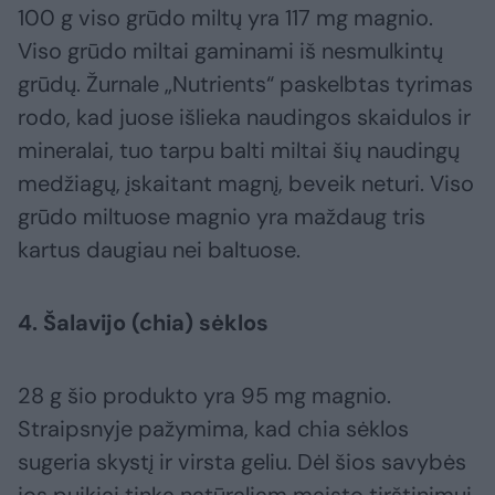
100 g viso grūdo miltų yra 117 mg magnio.
Viso grūdo miltai gaminami iš nesmulkintų
grūdų. Žurnale „Nutrients“ paskelbtas tyrimas
rodo, kad juose išlieka naudingos skaidulos ir
mineralai, tuo tarpu balti miltai šių naudingų
medžiagų, įskaitant magnį, beveik neturi. Viso
grūdo miltuose magnio yra maždaug tris
kartus daugiau nei baltuose.
4. Šalavijo (chia) sėklos
28 g šio produkto yra 95 mg magnio.
Straipsnyje pažymima, kad chia sėklos
sugeria skystį ir virsta geliu. Dėl šios savybės