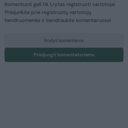
Komentuoti gali tik Lrytas registruoti vartotojai.
Prisijunkite prie registruotų vartotojų
bendruomenės ir bendraukite komentaruose!
Rodyti komentarus
Prisijungti komentatoriams