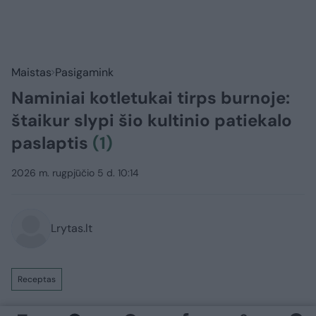
Maistas
Pasigamink
Naminiai kotletukai tirps burnoje:
štaikur slypi šio kultinio patiekalo
paslaptis
(1)
2026 m. rugpjūčio 5 d. 10:14
Lrytas.lt
Receptas
Kartais labiau už gaivius ir lengvus