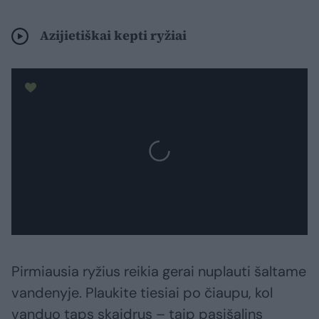
Azijietiškai kepti ryžiai
Pirmiausia ryžius reikia gerai nuplauti šaltame
vandenyje. Plaukite tiesiai po čiaupu, kol
vanduo taps skaidrus – taip pasišalins