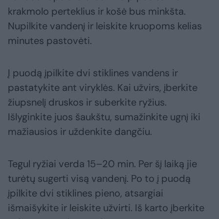
krakmolo perteklius ir košė bus minkšta.
Nupilkite vandenį ir leiskite kruopoms kelias
minutes pastovėti.
Į puodą įpilkite dvi stiklines vandens ir
pastatykite ant viryklės. Kai užvirs, įberkite
žiupsnelį druskos ir suberkite ryžius.
Išlyginkite juos šaukštu, sumažinkite ugnį iki
mažiausios ir uždenkite dangčiu.
Tegul ryžiai verda 15–20 min. Per šį laiką jie
turėtų sugerti visą vandenį. Po to į puodą
įpilkite dvi stiklines pieno, atsargiai
išmaišykite ir leiskite užvirti. Iš karto įberkite