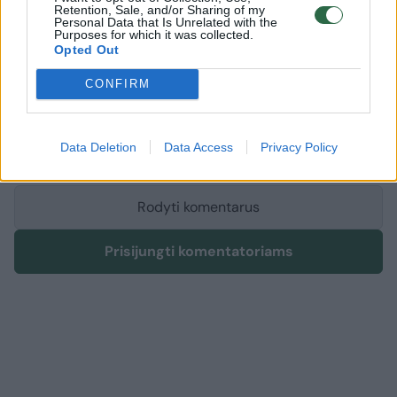
Retention, Sale, and/or Sharing of my
Personal Data that Is Unrelated with the
Purposes for which it was collected.
Komentuoti po šiuo straipsniu
Opted Out
CONFIRM
Komentuoti gali tik Lrytas registruoti vartotojai.
Prisijunkite prie registruotų vartotojų
bendruomenės ir bendraukite komentaruose!
Data Deletion
Data Access
Privacy Policy
Rodyti komentarus
Prisijungti komentatoriams