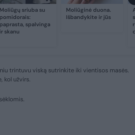
Moliūgų sriuba su
Moliūginė duona.
pomidorais:
Išbandykite ir jūs
s
paprasta, spalvinga
ir skanu
iniu trintuvu viską sutrinkite iki vientisos masės.
, kol užvirs.
sėklomis.