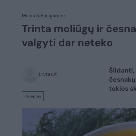
Maistas
Pasigamink
Trinta moliūgų ir česn
valgyti dar neteko
Šildanti,
Lrytas.lt
česnakų 
tokios s
Receptas