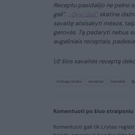
Receptu pasidalijo ne pelno si
gali“.
„Gyvi Gali“
skatina dažni
savaitę atsisakyti mėsos, tai
gerovės. Tą padaryti nebus su
augaliniais receptais, padėsian
Už šios savaitės receptą dėko
moliugų sriuba
receptas
česnakai
R
Komentuoti po šiuo straipsniu
Komentuoti gali tik Lrytas registr