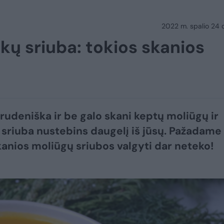
2022 m. spalio 24 d.
akų sriuba: tokios skanios
 rudeniška ir be galo skani keptų moliūgų ir
sriuba nustebins daugelį iš jūsų. Pažadame
kanios moliūgų sriubos valgyti dar neteko!