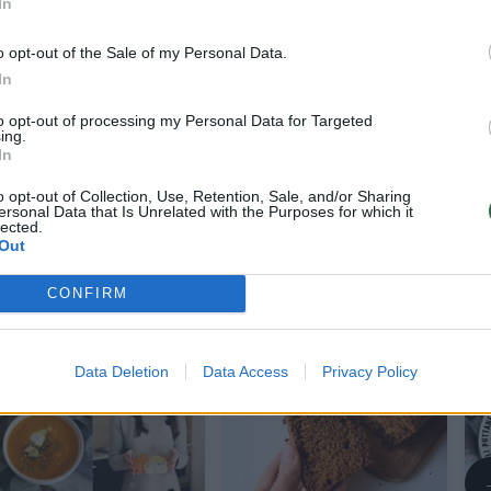
In
ite jį į didelį puodą (jame vėliau virkite sriubą).
o opt-out of the Sale of my Personal Data.
olių prieskonių, Kajeno paprikų ir 5 min. pakaitink
In
to opt-out of processing my Personal Data for Targeted
ing.
In
bei šiek tiek atvėsus, išskobkite juos į puodą su
o opt-out of Collection, Use, Retention, Sale, and/or Sharing
ersonal Data that Is Unrelated with the Purposes for which it
ias minutes maišant pakaitinkite.
lected.
Out
CONFIRM
Data Deletion
Data Access
Privacy Policy