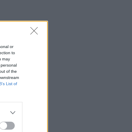
sonal or
ection to
ou may
 personal
out of the
 downstream
B’s List of
uo