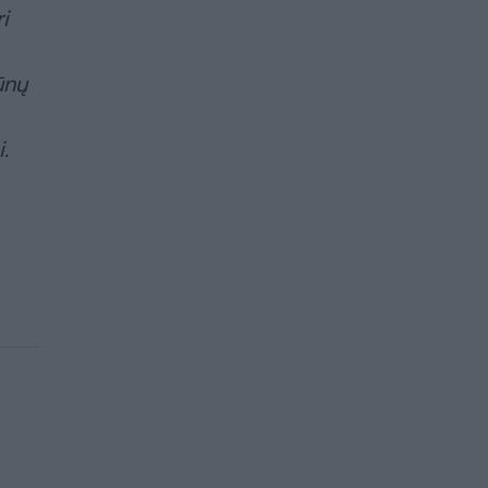
i
ūnų
.