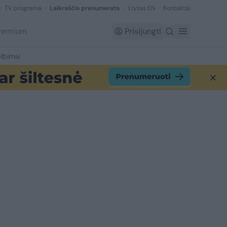
TV programa
Laikraščio prenumerata
Lrytas EN
Kontaktai
Premium
Prisijungti
lbimai