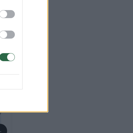
ite
→