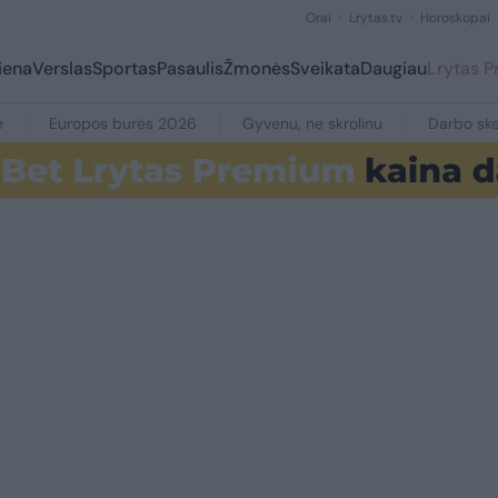
Orai
Lrytas.tv
Horoskopai
iena
Verslas
Sportas
Pasaulis
Žmonės
Sveikata
Daugiau
Lrytas 
e
Europos burės 2026
Gyvenu, ne skrolinu
Darbo ske