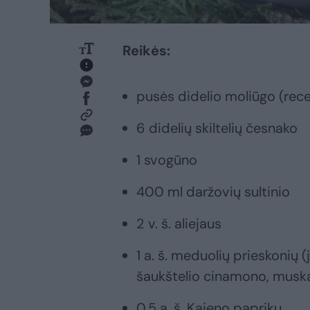
Reikės:
pusės didelio moliūgo (rec
6 didelių skiltelių česnako
1 svogūno
400 ml daržovių sultinio
2 v. š. aliejaus
1 a. š. meduolių prieskonių (j
šaukštelio cinamono, muskat
0,5 a. š. Kajeno paprikų