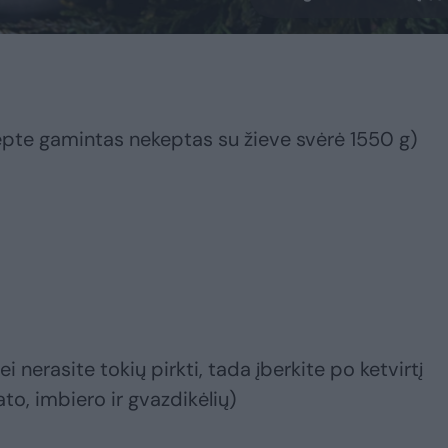
epte gamintas nekeptas su žieve svėrė 1550 g)
ei nerasite tokių pirkti, tada įberkite po ketvirtį
o, imbiero ir gvazdikėlių)