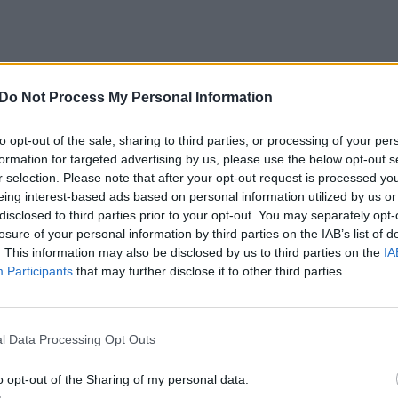
Do Not Process My Personal Information
 naudoti ir moliūgo ar kokias kitas sėklas)
to opt-out of the sale, sharing to third parties, or processing of your per
formation for targeted advertising by us, please use the below opt-out s
r selection. Please note that after your opt-out request is processed y
eing interest-based ads based on personal information utilized by us or
disclosed to third parties prior to your opt-out. You may separately opt-
nių.
losure of your personal information by third parties on the IAB’s list of
. This information may also be disclosed by us to third parties on the
IA
Participants
that may further disclose it to other third parties.
ydžio gabalais, apšlakstykite šaukštu aliejaus,
Tada paimkite didelę česnako galvą, nupjaukite 1/4 n
l Data Processing Opt Outs
pilkite aliejaus ir įvyniokite į foliją. Moliūgą ir
oje pačioje skardoje.
o opt-out of the Sharing of my personal data.