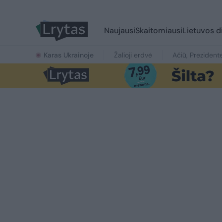
Naujausi
Skaitomiausi
Lietuvos d
Karas Ukrainoje
Žalioji erdvė
Ačiū, Prezident