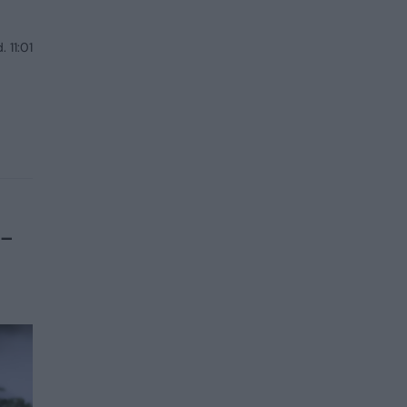
 11:01
 –