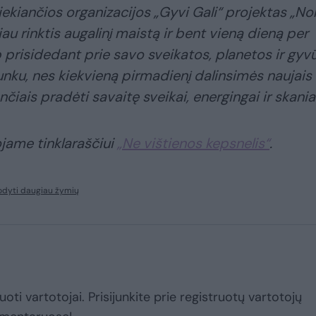
ekiančios organizacijos „Gyvi Gali“ projektas „Nor
au rinktis augalinį maistą ir bent vieną dieną per
p prisidedant prie savo sveikatos, planetos ir gyv
nku, nes kiekvieną pirmadienį dalinsimės naujais
čiais pradėti savaitę sveikai, energingai ir skaniai
jame tinklaraščiui
„Ne vištienos kepsnelis“
.
odyti daugiau žymių
uoti vartotojai. Prisijunkite prie registruotų vartotojų