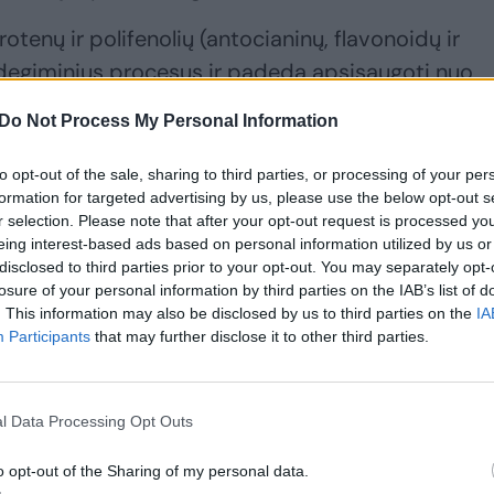
tenų ir polifenolių (antocianinų, flavonoidų ir
ždegiminius procesus ir padeda apsisaugoti nuo
enėjimo.
Do Not Process My Personal Information
to opt-out of the sale, sharing to third parties, or processing of your per
formation for targeted advertising by us, please use the below opt-out s
r selection. Please note that after your opt-out request is processed y
eing interest-based ads based on personal information utilized by us or
disclosed to third parties prior to your opt-out. You may separately opt-
losure of your personal information by third parties on the IAB’s list of
. This information may also be disclosed by us to third parties on the
IA
Participants
that may further disclose it to other third parties.
Amerikietiškas
Nekeptas varškės
l Data Processing Opt Outs
mėlynių pyragas
tortas su
papuoš bet kokių
braškėmis: vasara
o opt-out of the Sharing of my personal data.
vaišių stalą
be jo