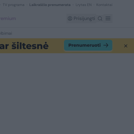
TV programa
Laikraščio prenumerata
Lrytas EN
Kontaktai
Premium
Prisijungti
lbimai