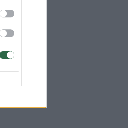
os,
rtą