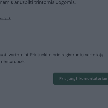
nėmis ar užpilti trintomis uogomis.
au žymių
uoti vartotojai. Prisijunkite prie registruotų vartotojų
omentaruose!
Prisijungti komentatoria