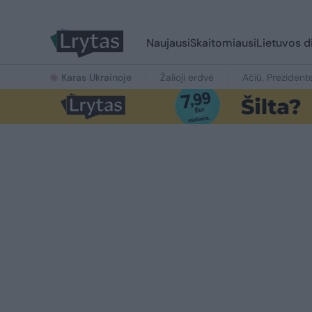
Naujausi
Skaitomiausi
Lietuvos d
Karas Ukrainoje
Žalioji erdvė
Ačiū, Prezident