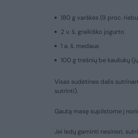
180 g varškės (9 proc. rieb
2 v. š. graikiško jogurto
1 a. š. medaus
100 g trešnių be kauliukų (jų
Visas sudėtines dalis sutrina
sutrinti).
Gautą masę supilstome į norim
Jei ledų gaminti nesinori, sut