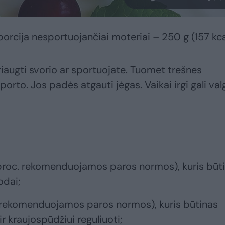
cija nesportuojančiai moteriai – 250 g (157 kca
priaugti svorio ar sportuojate. Tuomet trešnes
orto. Jos padės atgauti jėgas. Vaikai irgi gali val
proc. rekomenduojamos paros normos), kuris būt
odai;
. rekomenduojamos paros normos), kuris būtinas
r kraujospūdžiui reguliuoti;