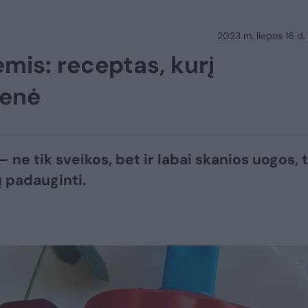
2023 m. liepos 16 d.
ėmis: receptas, kurį
ienė
 ne tik sveikos, bet ir labai skanios uogos, 
ų padauginti.