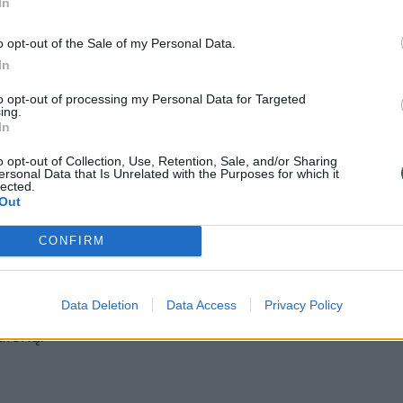
In
neįsivaizduojama
o opt-out of the Sale of my Personal Data.
In
to opt-out of processing my Personal Data for Targeted
ing.
In
esniam miegui. Trešnėse yra melatonino – medžiag
 ir pabudimo ciklą.
o opt-out of Collection, Use, Retention, Sale, and/or Sharing
ersonal Data that Is Unrelated with the Purposes for which it
lected.
Out
CONFIRM
agauti vienas, galite pasigaminti ir gaivinantį dese
gomis. Vos keli ingredientai, ir turėsite kuo
Data Deletion
Data Access
Privacy Policy
dieną.