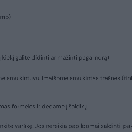
umo)
 kiekį galite didinti ar mažinti pagal norą)
me smulkintuvu. Įmaišome smulkintas trešnes (tink
as formeles ir dedame į šaldiklį.
rinkite varškę. Jos nereikia papildomai saldinti, pa