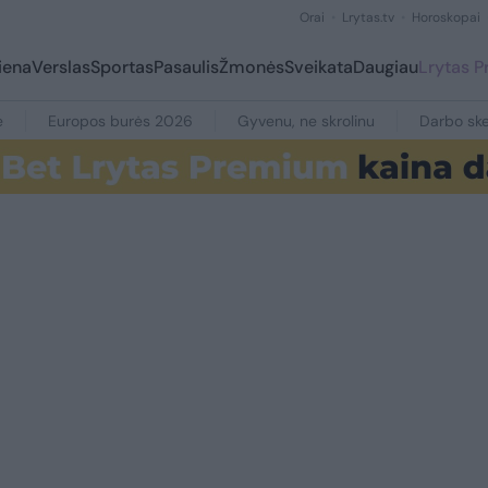
Orai
Lrytas.tv
Horoskopai
iena
Verslas
Sportas
Pasaulis
Žmonės
Sveikata
Daugiau
Lrytas 
e
Europos burės 2026
Gyvenu, ne skrolinu
Darbo ske