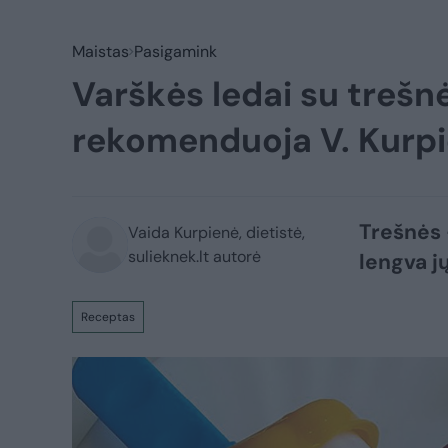
Maistas
Pasigamink
Varškės ledai su trešn
rekomenduoja V. Kurp
Trešnės –
Vaida Kurpienė, dietistė,
sulieknek.lt autorė
lengva j
Receptas