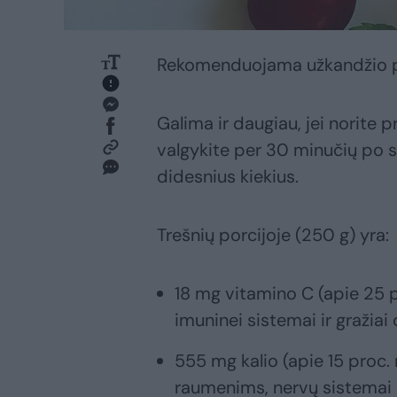
Rekomenduojama užkandžio por
Galima ir daugiau, jei norite 
valgykite per 30 minučių po sp
didesnius kiekius.
Trešnių porcijoje (250 g) yra:
18 mg vitamino C (apie 25 
imuninei sistemai ir gražiai 
555 mg kalio (apie 15 proc
raumenims, nervų sistemai i