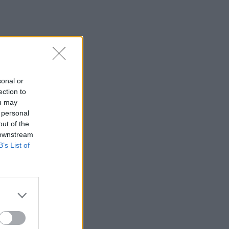
sonal or
ection to
ou may
 personal
out of the
 downstream
B’s List of
→
Sveikuoliškas
jogurtinis desertas
karštą dieną bus
tikra atgaiva