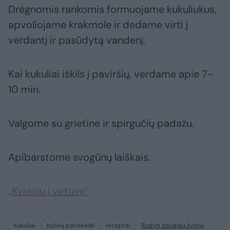
Drėgnomis rankomis formuojame kukuliukus,
apvoliojame krakmole ir dedame virti į
verdantį ir pasūdytą vandenį.
Kai kukuliai iškils į paviršių, verdame apie 7–
10 min.
Valgome su grietine ir spirgučių padažu.
Apibarstome svogūnų laiškais.
„Kviečiu į virtuvę“
kukuliai
bulvių patiekalai
receptai
Rodyti daugiau žymių