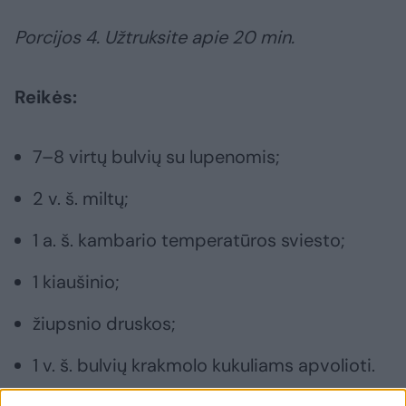
Porcijos 4. Užtruksite apie 20 min.
Reikės:
7–8 virtų bulvių su lupenomis;
2 v. š. miltų;
1 a. š. kambario temperatūros sviesto;
1 kiaušinio;
žiupsnio druskos;
1 v. š. bulvių krakmolo kukuliams apvolioti.