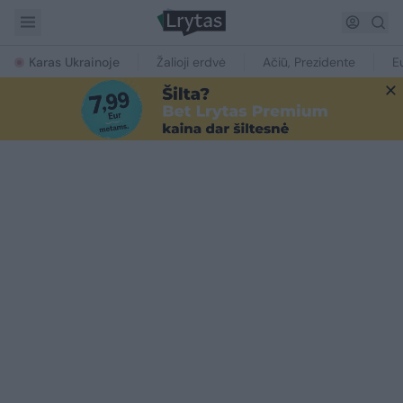
Karas Ukrainoje
Žalioji erdvė
Ačiū, Prezidente
E