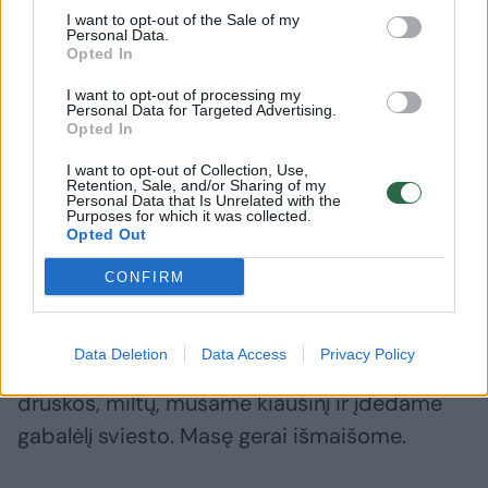
I want to opt-out of the Sale of my
Personal Data.
Opted In
Išbandykite bulvinius blynus
Virtiniai
I want to opt-out of processing my
pagal tradicinį žydišką
receptas
Personal Data for Targeted Advertising.
receptą: štai kuo jie ypatingi
populiar
Opted In
I want to opt-out of Collection, Use,
Retention, Sale, and/or Sharing of my
Personal Data that Is Unrelated with the
Purposes for which it was collected.
Opted Out
Kaip gaminti
CONFIRM
Bulves nulupame ir sumalame arba
Data Deletion
Data Access
Privacy Policy
sugrūdame grūstuve. Į bulvių masę beriame
druskos, miltų, mušame kiaušinį ir įdedame
gabalėlį sviesto. Masę gerai išmaišome.