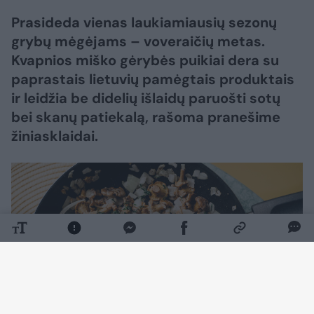
Prasideda vienas laukiamiausių sezonų
grybų mėgėjams – voveraičių metas.
Kvapnios miško gėrybės puikiai dera su
paprastais lietuvių pamėgtais produktais
ir leidžia be didelių išlaidų paruošti sotų
bei skanų patiekalą, rašoma pranešime
žiniasklaidai.