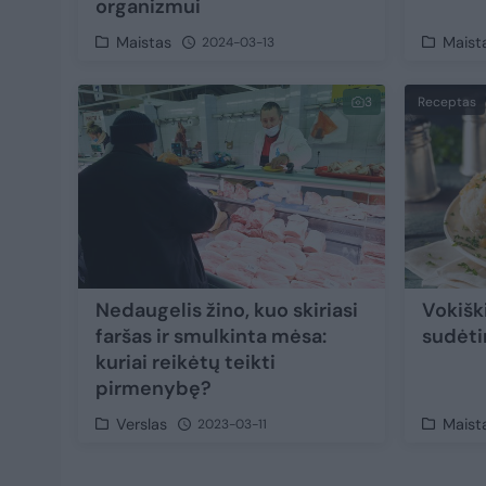
organizmui
Maistas
Maist
2024-03-13
3
Receptas
Nedaugelis žino, kuo skiriasi
Vokiški
faršas ir smulkinta mėsa:
sudėti
kuriai reikėtų teikti
pirmenybę?
Verslas
Maist
2023-03-11