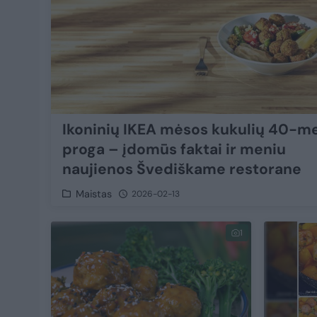
Ikoninių IKEA mėsos kukulių 40-m
proga – įdomūs faktai ir meniu
naujienos Švediškame restorane
Maistas
2026-02-13
1