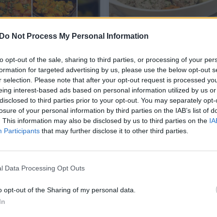
 keptuvės patiekalas
Rado sprendimą, kaip
Do Not Process My Personal Information
s kukulaičiai su
panaudoti grikių likučiu
ėmis taps jūsų
labai gardu
to opt-out of the sale, sharing to third parties, or processing of your per
amiausi
formation for targeted advertising by us, please use the below opt-out s
r selection. Please note that after your opt-out request is processed y
as
Maistas
2025-01-28
2024-12-05
eing interest-based ads based on personal information utilized by us or
disclosed to third parties prior to your opt-out. You may separately opt-
losure of your personal information by third parties on the IAB’s list of
1
Receptas
. This information may also be disclosed by us to third parties on the
IA
Participants
that may further disclose it to other third parties.
l Data Processing Opt Outs
o opt-out of the Sharing of my personal data.
In