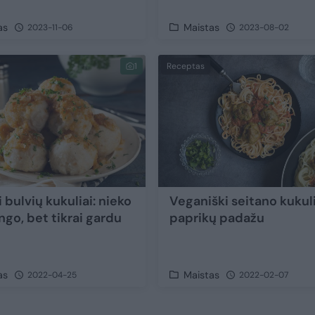
as
Maistas
2023-11-06
2023-08-02
1
Receptas
 bulvių kukuliai: nieko
Veganiški seitano kukuli
ngo, bet tikrai gardu
paprikų padažu
as
Maistas
2022-04-25
2022-02-07