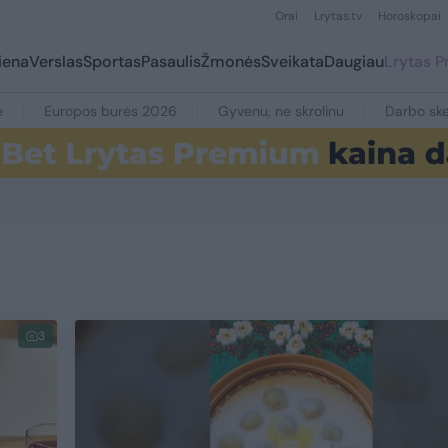
Orai
Lrytas.tv
Horoskopai
iena
Verslas
Sportas
Pasaulis
Žmonės
Sveikata
Daugiau
Lrytas 
e
Europos burės 2026
Gyvenu, ne skrolinu
Darbo ske
3