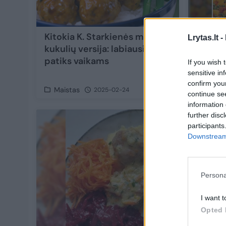
Kitokia K. Starkienės mėsos
Vienos
Lrytas.lt -
kukulių versija: labiausiai
– mėso
patiks vaikams
daržov
If you wish 
mėgst
sensitive in
confirm you
Maistas
Maist
2025-02-24
continue se
information 
further disc
participants
Downstream 
Persona
I want t
Opted 