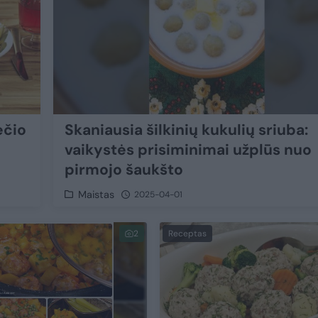
ečio
Skaniausia šilkinių kukulių sriuba:
vaikystės prisiminimai užplūs nuo
pirmojo šaukšto
Maistas
2025-04-01
2
Receptas