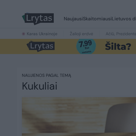
Naujausi
Skaitomiausi
Lietuvos d
Karas Ukrainoje
Žalioji erdvė
Ačiū, Prezident
NAUJIENOS PAGAL TEMĄ
Kukuliai