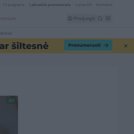
TV programa
Laikraščio prenumerata
Lrytas EN
Kontaktai
Premium
Prisijungti
lbimai
2