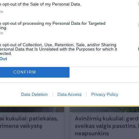
o opt-out of the Sale of my Personal Data.
In
ai:
Kalakutienos kukuliai su morkų ir kopūstų
to opt-out of processing my Personal Data for Targeted
ing.
salotomis: skanūs ir minkštučiai
In
Maistas
2024-04-10
o opt-out of Collection, Use, Retention, Sale, and/or Sharing
ersonal Data that Is Unrelated with the Purposes for which it
lected.
Out
1
Receptas
CONFIRM
Data Deletion
Data Access
Privacy Policy
ai kukuliai: patiekalas,
Avinžirnių kukuliai: gard
primena vaikystę
sveikas valgis pasotins,
neapsunkins