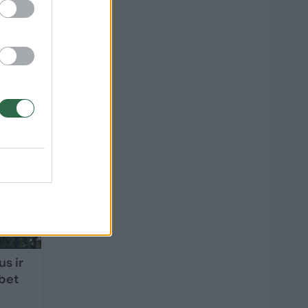
3
us ir
 bet