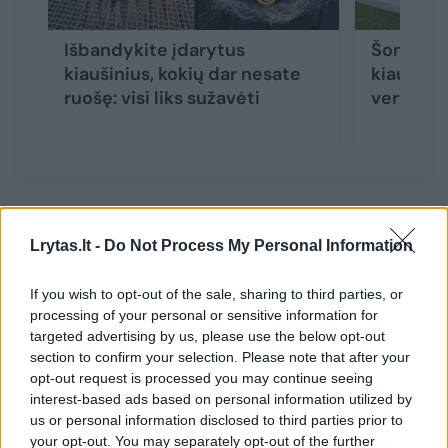
Išbandykite įdarytus
Šonine ir
kiaušinius, kokių dar nesate
kiaušinia
ruošę: visi liks sužavėti
verta užs
Klasikiniai įdaryti kiaušiniai
Lrytas.lt -
Do Not Process My Personal Information
Reikės:
If you wish to opt-out of the sale, sharing to third parties, or
processing of your personal or sensitive information for
targeted advertising by us, please use the below opt-out
3 virti kiaušiniai;
section to confirm your selection. Please note that after your
opt-out request is processed you may continue seeing
interest-based ads based on personal information utilized by
1 v. š. majonezo;
us or personal information disclosed to third parties prior to
your opt-out. You may separately opt-out of the further