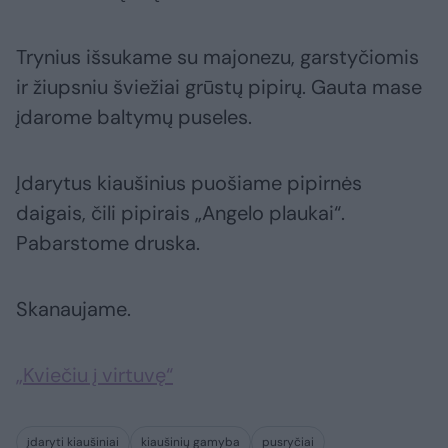
Trynius išsukame su majonezu, garstyčiomis
ir žiupsniu šviežiai grūstų pipirų. Gauta mase
įdarome baltymų puseles.
Įdarytus kiaušinius puošiame pipirnės
daigais, čili pipirais „Angelo plaukai“.
Pabarstome druska.
Skanaujame.
„Kviečiu į virtuvę“
įdaryti kiaušiniai
kiaušinių gamyba
pusryčiai