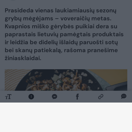
Prasideda vienas laukiamiausių sezonų
grybų mėgėjams – voveraičių metas.
Kvapnios miško gėrybės puikiai dera su
paprastais lietuvių pamėgtais produktais
ir leidžia be didelių išlaidų paruošti sotų
bei skanų patiekalą, rašoma pranešime
žiniasklaidai.