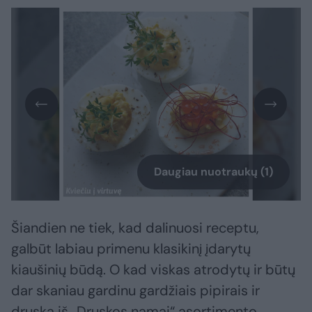
Daugiau nuotraukų (1)
Šiandien ne tiek, kad dalinuosi receptu,
galbūt labiau primenu klasikinį įdarytų
kiaušinių būdą. O kad viskas atrodytų ir būtų
dar skaniau gardinu gardžiais pipirais ir
druska iš „Druskos namai“ asortimento.