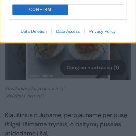
CONFIRM
Data Deletion
Data Access
Privacy Policy
Daugiau nuotraukų (1)
Klasikiniai įdaryti kiaušiniai.
„Kviečiu į virtuvę“.
Kiaušinius nulupame, perpjauname per pusę
išilgai. Išimame trynius, o baltymų puseles
atidedame į šalį.