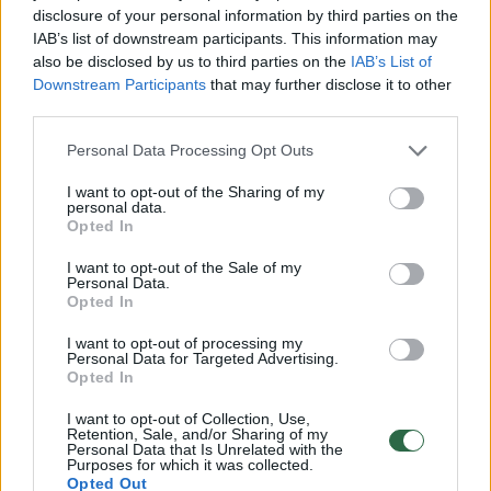
1 a. š. garstyčių;
disclosure of your personal information by third parties on the
IAB’s list of downstream participants. This information may
žiupsnis „Tellicherry“ pipirų.
also be disclosed by us to third parties on the
IAB’s List of
Downstream Participants
that may further disclose it to other
third parties.
Papuošti:
Personal Data Processing Opt Outs
I want to opt-out of the Sharing of my
saujelė pipirnės daigų;
personal data.
Opted In
čili pipirų „Angelo plaukai“ pagal poreikį;
I want to opt-out of the Sale of my
Personal Data.
žiupsnis Chipotle jūros druskos;
Opted In
I want to opt-out of processing my
žiupsnis Herb salt „Meat“ druskos.
Personal Data for Targeted Advertising.
Opted In
Gaminimas:
I want to opt-out of Collection, Use,
Retention, Sale, and/or Sharing of my
Personal Data that Is Unrelated with the
Purposes for which it was collected.
Opted Out