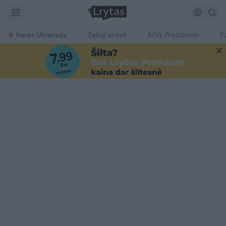
Karas Ukrainoje
Žalioji erdvė
Ačiū, Prezidente
E