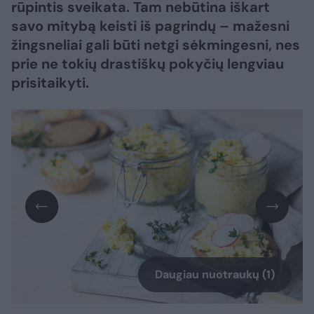
rūpintis sveikata. Tam nebūtina iškart
savo mitybą keisti iš pagrindų – mažesni
žingsneliai gali būti netgi sėkmingesni, nes
prie ne tokių drastiškų pokyčių lengviau
prisitaikyti.
Daugiau nuotraukų (1)