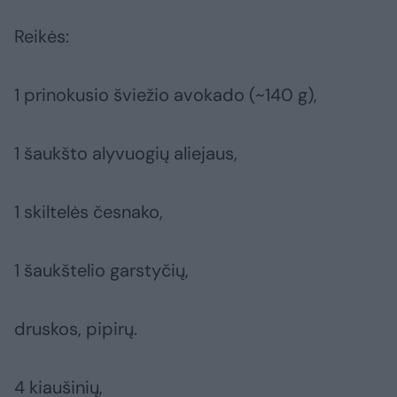
Reikės:
1 prinokusio šviežio avokado (~140 g),
1 šaukšto alyvuogių aliejaus,
1 skiltelės česnako,
1 šaukštelio garstyčių,
druskos, pipirų.
4 kiaušinių,