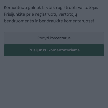
Komentuoti gali tik Lrytas registruoti vartotojai.
Prisijunkite prie registruotų vartotojų
bendruomenės ir bendraukite komentaruose!
Rodyti komentarus
Prisijungti komentatoriams