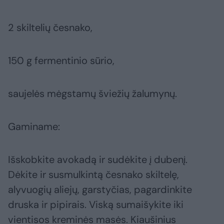
2 skiltelių česnako,
150 g fermentinio sūrio,
saujelės mėgstamų šviežių žalumynų.
Gaminame:
Išskobkite avokadą ir sudėkite į dubenį.
Dėkite ir susmulkintą česnako skiltelę,
alyvuogių aliejų, garstyčias, pagardinkite
druska ir pipirais. Viską sumaišykite iki
vientisos kreminės masės. Kiaušinius