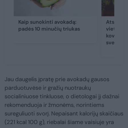
Kaip sunokinti avokadą:
Atskleid
padės 10 minučių triukas
vietoje p
kovojanti
sveikatai
Jau daugelis įpratę prie avokadų gausos
parduotuvėse ir gražių nuotraukų
socialiniuose tinkluose, o dietologai jį dažnai
rekomenduoja ir žmonėms, norintiems
sureguliuoti svorį. Nepaisant kalorijų skaičiaus
(221 kcal 100 g), riebalai šiame vaisiuje yra