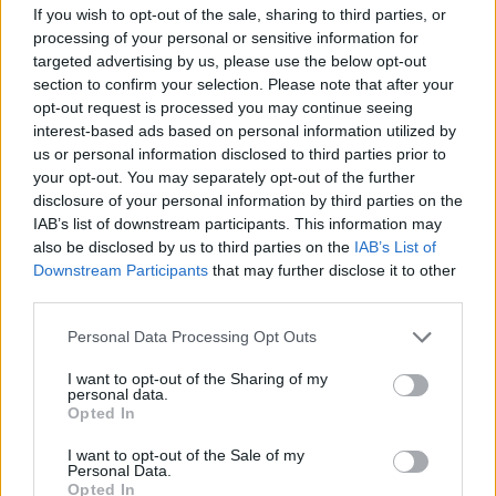
If you wish to opt-out of the sale, sharing to third parties, or
processing of your personal or sensitive information for
„Tarp priežasčių reikėtų įvardinti ir gerą
targeted advertising by us, please use the below opt-out
section to confirm your selection. Please note that after your
avokado skonį bei itin platų jo vartojimą
opt-out request is processed you may continue seeing
virtuvėje. Jis paprasčiausiai gali būti sveikas
interest-based ads based on personal information utilized by
us or personal information disclosed to third parties prior to
ir gardus užkandis, virsti maistingais
your opt-out. You may separately opt-out of the further
pusryčiais prie kiaušinio ar ant skrebučio
disclosure of your personal information by third parties on the
IAB’s list of downstream participants. This information may
riekės, tapti svarbiausiu ingredientu
also be disclosed by us to third parties on the
IAB’s List of
gardžiose salotose, skania gvakamolės
Downstream Participants
that may further disclose it to other
užtepėle prie užkandžių. Iš jo per kelias
third parties.
minutes galima pasigaminti netgi desertą –
Personal Data Processing Opt Outs
suplakti su kakavos milteliais, šiek tiek
I want to opt-out of the Sharing of my
medaus ir pieno ar augalinio gėrimo“, – apie
personal data.
Opted In
plačias galimybes mėgautis avokadu
I want to opt-out of the Sale of my
pasakoja šefai.
Personal Data.
Opted In