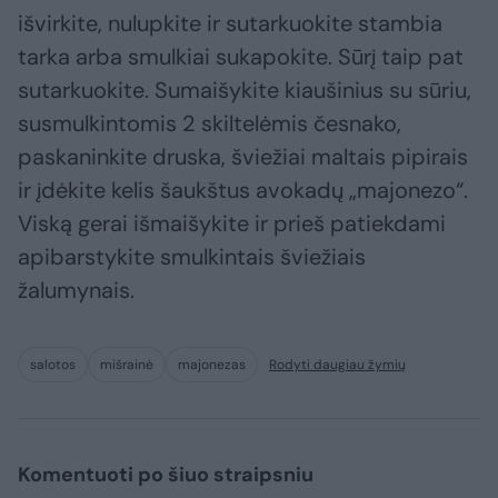
išvirkite, nulupkite ir sutarkuokite stambia
tarka arba smulkiai sukapokite. Sūrį taip pat
sutarkuokite. Sumaišykite kiaušinius su sūriu,
susmulkintomis 2 skiltelėmis česnako,
paskaninkite druska, šviežiai maltais pipirais
ir įdėkite kelis šaukštus avokadų „majonezo“.
Viską gerai išmaišykite ir prieš patiekdami
apibarstykite smulkintais šviežiais
žalumynais.
salotos
mišrainė
majonezas
Rodyti daugiau žymių
Komentuoti po šiuo straipsniu