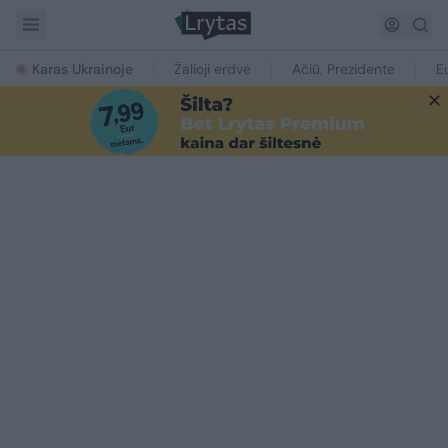
Karas Ukrainoje
Žalioji erdvė
Ačiū, Prezidente
E