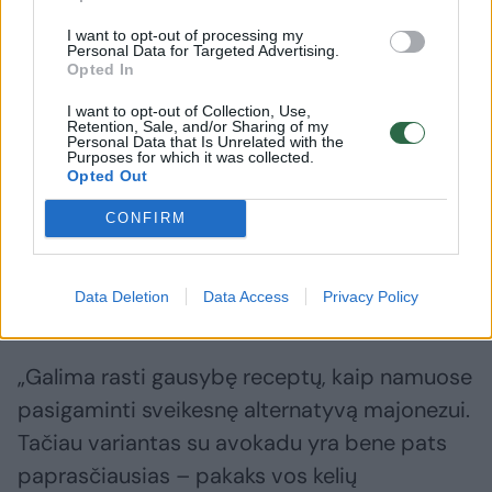
I want to opt-out of processing my
Nors daugelis jau atradę didelę patiekalų su
Personal Data for Targeted Advertising.
avokadu įvairovę, dar ne visi žino, kad juo
Opted In
galima pakeisti net ir... majonezą. Paprastai
I want to opt-out of Collection, Use,
Retention, Sale, and/or Sharing of my
per žiemos šventes jo suvartojama daugiau
Personal Data that Is Unrelated with the
Purposes for which it was collected.
nei įprastai, tad sausio mėnesį verta
Opted Out
majonezą pakeisti kai kuo gerokai sveikesniu.
CONFIRM
Taip net ir tokiu maistu kaip pikantiškos
salotos bus galima mėgautis su mažiau
Data Deletion
Data Access
Privacy Policy
sąžinės graužimo.
„Galima rasti gausybę receptų, kaip namuose
pasigaminti sveikesnę alternatyvą majonezui.
Tačiau variantas su avokadu yra bene pats
paprasčiausias – pakaks vos kelių