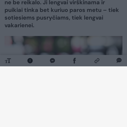
ne be reikalo. Ji lengvai virškinama ir
puikiai tinka bet kuriuo paros metu – tiek
sotiesiems pusryčiams, tiek lengvai
vakarienei.
Daugiau nuotraukų (1)
Ko prireiks: