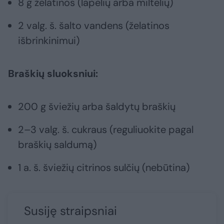
8 g želatinos (lapelių arba miltelių)
2 valg. š. šalto vandens (želatinos
išbrinkinimui)
Braškių sluoksniui:
200 g šviežių arba šaldytų braškių
2–3 valg. š. cukraus (reguliuokite pagal
braškių saldumą)
1 a. š. šviežių citrinos sulčių (nebūtina)
Susiję straipsniai