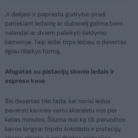
Ji dalijasi ir paprasta gudrybe: prieš
patiekiant ledainę ar dubenėlį galima bent
valandai ar dviem palaikyti šaldymo
kameroje. Taip ledai tirps lėčiau, o desertas
ilgiau išlaikys formą.
Afogatas su pistacijų skonio ledais ir
espreso kava
Šis desertas tiks tada, kai norisi ledus
paversti kavinės vertu skanėstu vos per
kelias minutes. Šiluma nuo ką tik paruoštos
kavos lengvai tirpdo šokolado ir pistacijų