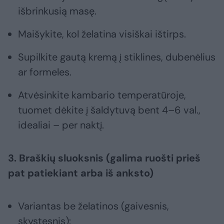
išbrinkusią masę.
Maišykite, kol želatina visiškai ištirps.
Supilkite gautą kremą į stiklines, dubenėlius
ar formeles.
Atvėsinkite kambario temperatūroje,
tuomet dėkite į šaldytuvą bent 4–6 val.,
idealiai – per naktį.
3. Braškių sluoksnis (galima ruošti prieš
pat patiekiant arba iš anksto)
Variantas be želatinos (gaivesnis,
skystesnis):