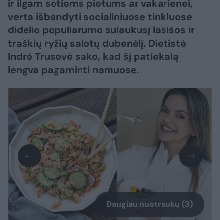
ir ilgam sotiems pietums ar vakarienei,
verta išbandyti socialiniuose tinkluose
didelio populiarumo sulaukusį lašišos ir
traškių ryžių salotų dubenėlį. Dietistė
Indrė Trusovė sako, kad šį patiekalą
lengva pagaminti namuose.
Daugiau nuotraukų (3)