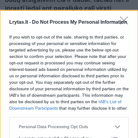
įprasti ledai ant pagaliuko gali virsti
desertu, kurį norėtųsi užsisakyti kavinėje.
Lrytas.lt -
Do Not Process My Personal Information
Tinklaraščio autorė Brigita Uyar sako, kad
nereikia nei sudėtingų receptų, nei ilgo
If you wish to opt-out of the sale, sharing to third parties, or
pasiruošimo – pakanka gražesnio
processing of your personal or sensitive information for
patiekimo, puodelio kavos, šviežių uogų ar
targeted advertising by us, please use the below opt-out
section to confirm your selection. Please note that after your
saujos riešutų, rašoma pranešime
opt-out request is processed you may continue seeing
žiniasklaidai.
interest-based ads based on personal information utilized by
us or personal information disclosed to third parties prior to
your opt-out. You may separately opt-out of the further
disclosure of your personal information by third parties on the
IAB’s list of downstream participants. This information may
also be disclosed by us to third parties on the
IAB’s List of
Downstream Participants
that may further disclose it to other
third parties.
Personal Data Processing Opt Outs