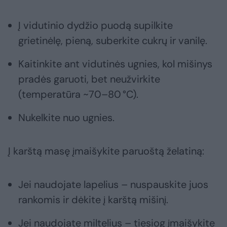
Į vidutinio dydžio puodą supilkite
grietinėlę, pieną, suberkite cukrų ir vanilę.
Kaitinkite ant vidutinės ugnies, kol mišinys
pradės garuoti, bet neužvirkite
(temperatūra ~70–80 °C).
Nukelkite nuo ugnies.
Į karštą masę įmaišykite paruoštą želatiną:
Jei naudojate lapelius – nuspauskite juos
rankomis ir dėkite į karštą mišinį.
Jei naudojate miltelius – tiesiog įmaišykite