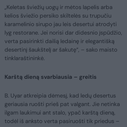
„Keletas šviežių uogų ir mėtos lapelis arba
kelios šviežio persiko skiltelės su trupučiu
karamelinio sirupo jau leis desertui atrodyti
lyg restorane. Jei norisi dar didesnio įspūdžio,
verta pasirinkti dailią ledainę ir elegantišką
desertinį šaukštelį ar šakutę“, – sako maisto
tinklaraštininkė.
Karštą dieną svarbiausia – greitis
B. Uyar atkreipia dėmesį, kad ledų desertus
geriausia ruošti prieš pat valgant. Jie netinka
ilgam laukimui ant stalo, ypač karštą dieną,
todėl iš anksto verta pasiruošti tik priedus –