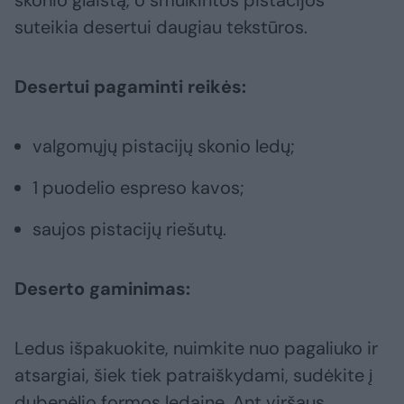
skonio glaistą, o smulkintos pistacijos
suteikia desertui daugiau tekstūros.
Desertui pagaminti reikės:
valgomųjų pistacijų skonio ledų;
1 puodelio espreso kavos;
saujos pistacijų riešutų.
Deserto gaminimas:
Ledus išpakuokite, nuimkite nuo pagaliuko ir
atsargiai, šiek tiek patraiškydami, sudėkite į
dubenėlio formos ledainę. Ant viršaus