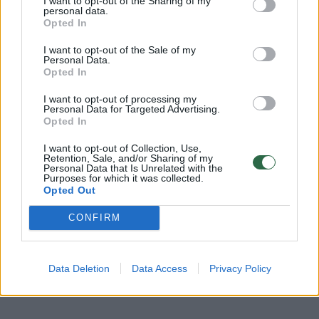
I want to opt-out of the Sharing of my
personal data.
Opted In
Daugiau nuotraukų (2)
I want to opt-out of the Sale of my
Personal Data.
Opted In
Lietuviško prekybos tinklo „Maxima“
I want to opt-out of processing my
kulinarinių idėjų partnerė, maisto
Personal Data for Targeted Advertising.
Opted In
tinklaraštininkė Brigita Uyar sako, kad ledai
ant pagaliuko dažniausiai asocijuojasi su
I want to opt-out of Collection, Use,
Retention, Sale, and/or Sharing of my
Personal Data that Is Unrelated with the
desertu, kurį tiesiog išpakuoji ir valgai. Vis
Purposes for which it was collected.
dėlto vos keli papildomi žingsniai gali visiškai
Opted Out
pakeisti įspūdį – tie patys ledai gali virsti
CONFIRM
desertu lyg iš ledainės, afogatu su karšta
espreso kava ar gaiviu uogų desertu
Data Deletion
Data Access
Privacy Policy
savaitgalio pasilepinimui.