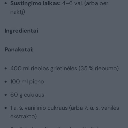
Sustingimo laikas:
4–6 val. (arba per
naktį)
Ingredientai
Panakotai:
400 ml riebios grietinėlės (35 % riebumo)
100 ml pieno
60 g cukraus
1 a. š. vanilinio cukraus (arba ½ a. š. vanilės
ekstrakto)