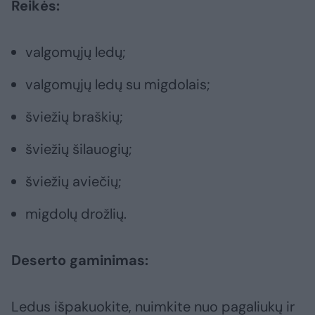
Reikės:
valgomųjų ledų;
valgomųjų ledų su migdolais;
šviežių braškių;
šviežių šilauogių;
šviežių aviečių;
migdolų drožlių.
Deserto gaminimas:
Ledus išpakuokite, nuimkite nuo pagaliukų ir