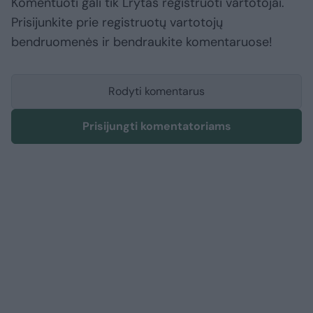
Komentuoti gali tik Lrytas registruoti vartotojai.
Prisijunkite prie registruotų vartotojų
bendruomenės ir bendraukite komentaruose!
Rodyti komentarus
Prisijungti komentatoriams