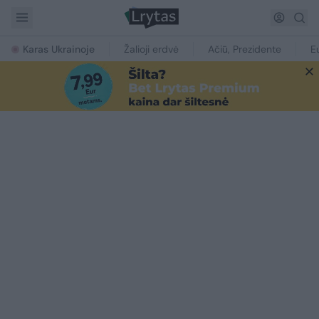
Karas Ukrainoje
Žalioji erdvė
Ačiū, Prezidente
E