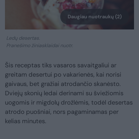
Daugiau nuotraukų (2)
Ledų desertas.
Pranešimo žiniasklaidai nuotr.
Šis receptas tiks vasaros savaitgaliui ar
greitam desertui po vakarienės, kai norisi
gaivaus, bet gražiai atrodančio skanėsto.
Dviejų skonių ledai derinami su šviežiomis
uogomis ir migdolų drožlėmis, todėl desertas
atrodo puošniai, nors pagaminamas per
kelias minutes.