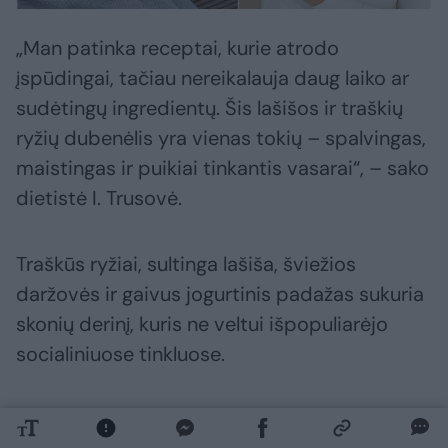
„Man patinka receptai, kurie atrodo
įspūdingai, tačiau nereikalauja daug laiko ar
sudėtingų ingredientų. Šis lašišos ir traškių
ryžių dubenėlis yra vienas tokių – spalvingas,
maistingas ir puikiai tinkantis vasarai“, – sako
dietistė I. Trusovė.
Traškūs ryžiai, sultinga lašiša, šviežios
daržovės ir gaivus jogurtinis padažas sukuria
skonių derinį, kuris ne veltui išpopuliarėjo
socialiniuose tinkluose.
Šį receptą lengva pritaikyti pagal savo skonį