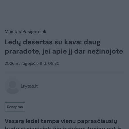
Maistas
Pasigamink
Ledų desertas su kava: daug
praradote, jei apie jį dar nežinojote
2026 m. rugpjūčio 8 d. 09:30
Lrytas.lt
Receptas
Vasarą ledai tampa vienu paprasčiausių
būdų atsigaivinti čia ir dabar, tačiau net ir