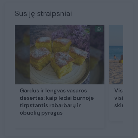
Susiję straipsniai
Gardus ir lengvas vasaros
Visi gela
desertas: kaip ledai burnoje
visi leda
tirpstantis rabarbarų ir
skiriasi 
obuolių pyragas