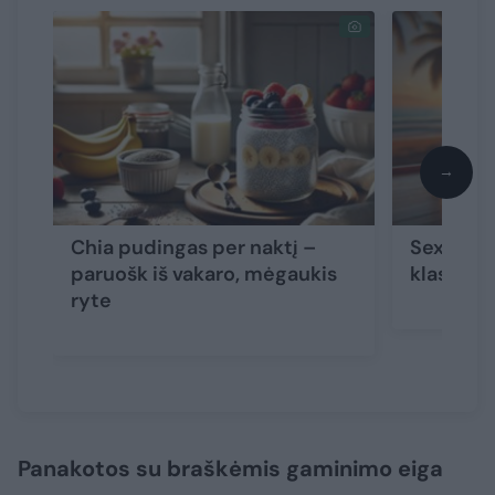
→
Chia pudingas per naktį –
Sex on t
paruošk iš vakaro, mėgaukis
klasikini
ryte
Panakotos su braškėmis gaminimo eiga