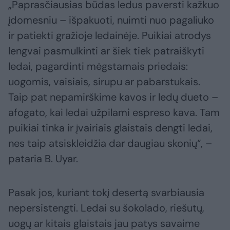
„Paprasčiausias būdas ledus paversti kažkuo
įdomesniu – išpakuoti, nuimti nuo pagaliuko
ir patiekti gražioje ledainėje. Puikiai atrodys
lengvai pasmulkinti ar šiek tiek patraiškyti
ledai, pagardinti mėgstamais priedais:
uogomis, vaisiais, sirupu ar pabarstukais.
Taip pat nepamirškime kavos ir ledų dueto –
afogato, kai ledai užpilami espreso kava. Tam
puikiai tinka ir įvairiais glaistais dengti ledai,
nes taip atsiskleidžia dar daugiau skonių“, –
pataria B. Uyar.
Pasak jos, kuriant tokį desertą svarbiausia
nepersistengti. Ledai su šokolado, riešutų,
uogų ar kitais glaistais jau patys savaime