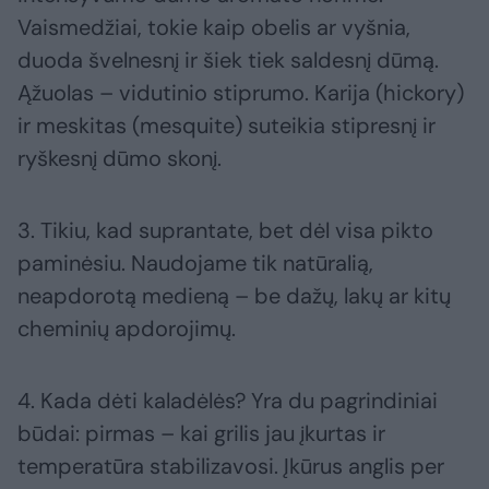
Vaismedžiai, tokie kaip obelis ar vyšnia,
duoda švelnesnį ir šiek tiek saldesnį dūmą.
Ąžuolas – vidutinio stiprumo. Karija (hickory)
ir meskitas (mesquite) suteikia stipresnį ir
ryškesnį dūmo skonį.
3. Tikiu, kad suprantate, bet dėl visa pikto
paminėsiu. Naudojame tik natūralią,
neapdorotą medieną – be dažų, lakų ar kitų
cheminių apdorojimų.
4. Kada dėti kaladėlės? Yra du pagrindiniai
būdai: pirmas – kai grilis jau įkurtas ir
temperatūra stabilizavosi. Įkūrus anglis per