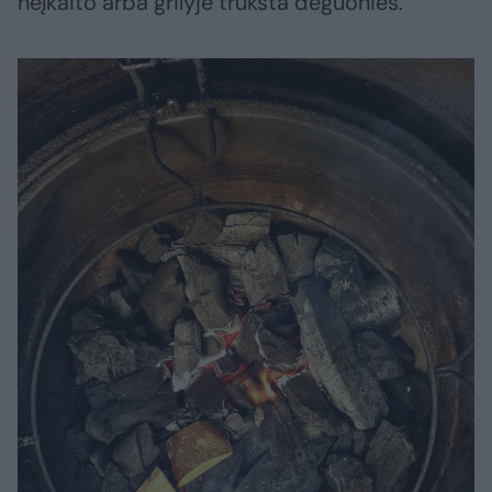
neįkaito arba grilyje trūksta deguonies.