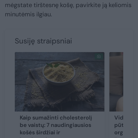
mėgstate tirštesnę košę, pavirkite ją keliomis
minutėmis ilgiau.
Susiję straipsniai
Kaip sumažinti cholesterolį
Vidurių 
be vaistų: 7 naudingiausios
pūtimas,
košės širdžiai ir
organizm