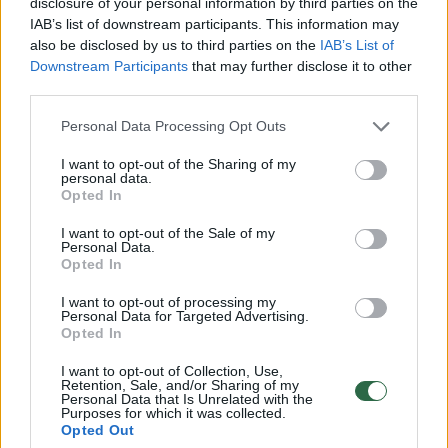
disclosure of your personal information by third parties on the
kepimas nėra labai ilgas, bet norisi subtilaus
IAB’s list of downstream participants. This information may
dūmo kvapo. Naudojant drožles, galioja tos
also be disclosed by us to third parties on the
IAB’s List of
Downstream Participants
that may further disclose it to other
pačios taisyklės kaip ir rūkant su kaladėlėmis.
third parties.
Personal Data Processing Opt Outs
Tiesiai ant kaitrių anglių užpylus drožlių, jos
I want to opt-out of the Sharing of my
labai greitai sudegs ir dūmo išskirs
personal data.
Opted In
minimaliai. Todėl naudojame metalinę
rūkymo dėžutę, kuri apsaugo drožles nuo
I want to opt-out of the Sale of my
Personal Data.
ugnies. Dėžutė statome ant žarijų, ir kai ji
Opted In
įkaista, drožlės pradeda smilkti. Drožlės
I want to opt-out of processing my
Personal Data for Targeted Advertising.
dėžutėje smilksta apie 30–50 minučių,
Opted In
priklausomai nuo jų dydžio, medžio rūšies ir
I want to opt-out of Collection, Use,
grilio temperatūros. Smulkesnės smilksta
Retention, Sale, and/or Sharing of my
Personal Data that Is Unrelated with the
trumpiau, stambesnės – ilgiau.
Purposes for which it was collected.
Opted Out