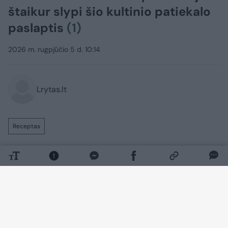
štaikur slypi šio kultinio patiekalo
paslaptis
(1)
2026 m. rugpjūčio 5 d. 10:14
Lrytas.lt
Receptas
Kartais labiau už gaivius ir lengvus
patiekalus norisi komfortą teikiančių
valgių. Tam puikiai tinka sotūs namuose
ruošti tradiciniai patiekalai, kuriuos
nesudėtinga pagaminti iš nebrangių
ingredientų. Vienas praktiškiausių