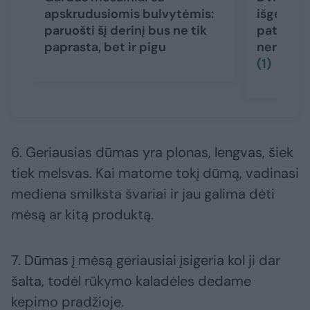
apskrudusiomis bulvytėmis:
išgelbės
paruošti šį derinį bus ne tik
patiekalu
paprasta, bet ir pigu
nereikės
(1)
6. Geriausias dūmas yra plonas, lengvas, šiek
tiek melsvas. Kai matome tokį dūmą, vadinasi
mediena smilksta švariai ir jau galima dėti
mėsą ar kitą produktą.
7. Dūmas į mėsą geriausiai įsigeria kol ji dar
šalta, todėl rūkymo kaladėles dedame
kepimo pradžioje.