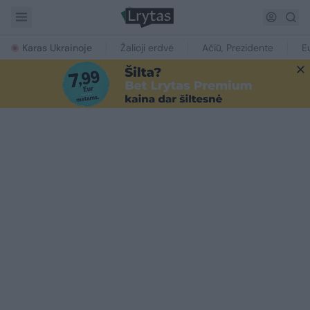
Karas Ukrainoje
Žalioji erdvė
Ačiū, Prezidente
E