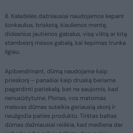
8. Kaladėlės dažniausiai naudojamos kepant
šonkaulius, brisketą, kiaulienos mentę,
didesnius jautienos gabalus, visą vištą ar kitą
stambesnį mėsos gabalą, kai kepimas trunka
ilgiau.
Apibendrinant, dūmą naudojame kaip
prieskonį – panašiai kaip druską beriame
pagardinti patiekalą, bet ne saujomis, kad
nenusūdytume. Plonas, vos matomas
melsvas dūmas suteikia geriausią skonį ir
neužgožia paties produkto. Tirštas baltas
dūmas dažniausiai reiškia, kad mediena dar