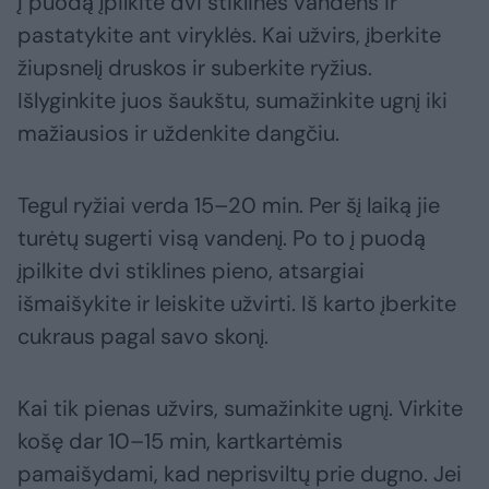
Į puodą įpilkite dvi stiklines vandens ir
pastatykite ant viryklės. Kai užvirs, įberkite
žiupsnelį druskos ir suberkite ryžius.
Išlyginkite juos šaukštu, sumažinkite ugnį iki
mažiausios ir uždenkite dangčiu.
Tegul ryžiai verda 15–20 min. Per šį laiką jie
turėtų sugerti visą vandenį. Po to į puodą
įpilkite dvi stiklines pieno, atsargiai
išmaišykite ir leiskite užvirti. Iš karto įberkite
cukraus pagal savo skonį.
Kai tik pienas užvirs, sumažinkite ugnį. Virkite
košę dar 10–15 min, kartkartėmis
pamaišydami, kad neprisviltų prie dugno. Jei