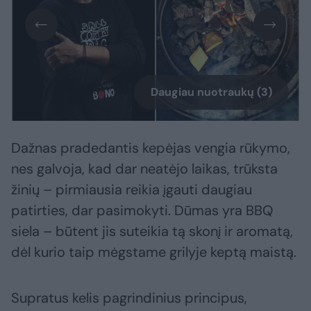
Daugiau nuotraukų (3)
Dažnas pradedantis kepėjas vengia rūkymo,
nes galvoja, kad dar neatėjo laikas, trūksta
žinių – pirmiausia reikia įgauti daugiau
patirties, dar pasimokyti. Dūmas yra BBQ
siela – būtent jis suteikia tą skonį ir aromatą,
dėl kurio taip mėgstame grilyje keptą maistą.
Supratus kelis pagrindinius principus,