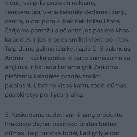
vidurį, kai grilis pasiekia reikiamą
temperatūrą, vieną kaladėlę dedame į žarijų
centrą, o dar porą – šiek tiek toliau į šoną.
Žarijoms pamažu plečiantis jos pasieks kitas
kaladėles ir jos pradės smilkti viena po kitos.
Taip dūmą galima išlaikyti apie 2–3 valandas.
Antras – kai kaladėlės iš karto sumaišome su
anglimis ir tik tada kuriame grilį. Žarijoms
plečiantis kaladėlės pradės smilkti
palaipsniui, bet ne visos kartu, todėl dūmas
pasiskirstys per ilgesnį laiką.
5. Neskubame sudėti gaminamų produktų.
Pradžioje dažnai pasirodo tirštas baltas
dūmas. Taip nutinka todėl, kad grilyje dar