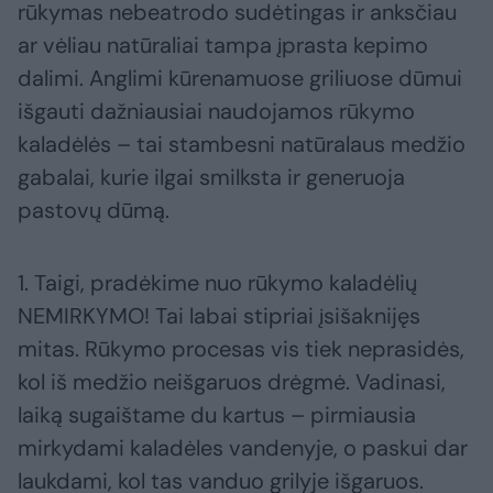
rūkymas nebeatrodo sudėtingas ir anksčiau
ar vėliau natūraliai tampa įprasta kepimo
dalimi. Anglimi kūrenamuose griliuose dūmui
išgauti dažniausiai naudojamos rūkymo
kaladėlės – tai stambesni natūralaus medžio
gabalai, kurie ilgai smilksta ir generuoja
pastovų dūmą.
1. Taigi, pradėkime nuo rūkymo kaladėlių
NEMIRKYMO! Tai labai stipriai įsišaknijęs
mitas. Rūkymo procesas vis tiek neprasidės,
kol iš medžio neišgaruos drėgmė. Vadinasi,
laiką sugaištame du kartus – pirmiausia
mirkydami kaladėles vandenyje, o paskui dar
laukdami, kol tas vanduo grilyje išgaruos.