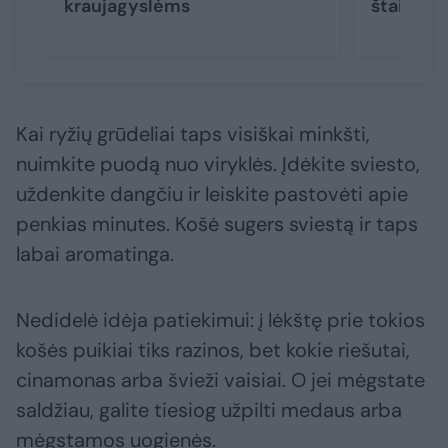
kraujagyslėms
štai, ko 
Kai ryžių grūdeliai taps visiškai minkšti,
nuimkite puodą nuo viryklės. Įdėkite sviesto,
uždenkite dangčiu ir leiskite pastovėti apie
penkias minutes. Košė sugers sviestą ir taps
labai aromatinga.
Nedidelė idėja patiekimui: į lėkštę prie tokios
košės puikiai tiks razinos, bet kokie riešutai,
cinamonas arba švieži vaisiai. O jei mėgstate
saldžiau, galite tiesiog užpilti medaus arba
mėgstamos uogienės.