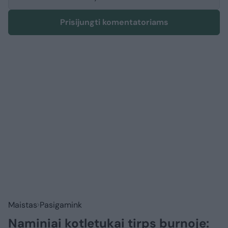
Prisijungti komentatoriams
Maistas
Pasigamink
Naminiai kotletukai tirps burnoje: