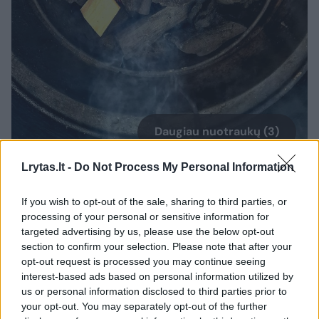
Daugiau nuotraukų (3)
Lrytas.lt -
Do Not Process My Personal Information
Grilio meistras Kristupas Krivickas.
Asmeninio albumo nuotr.
If you wish to opt-out of the sale, sharing to third parties, or
processing of your personal or sensitive information for
targeted advertising by us, please use the below opt-out
Medžio drožlės
section to confirm your selection. Please note that after your
opt-out request is processed you may continue seeing
interest-based ads based on personal information utilized by
Skirtingai nuo rūkymo kaladėlių, drožlės
us or personal information disclosed to third parties prior to
your opt-out. You may separately opt-out of the further
smilksta greičiau, todėl puikiai tinka, kai