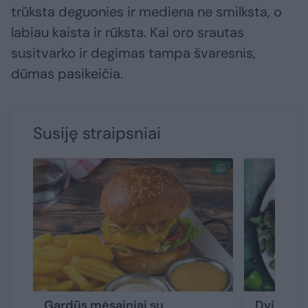
trūksta deguonies ir mediena ne smilksta, o
labiau kaista ir rūksta. Kai oro srautas
susitvarko ir degimas tampa švaresnis,
dūmas pasikeičia.
Susiję straipsniai
Gardūs mėsainiai su
Dvi gardž