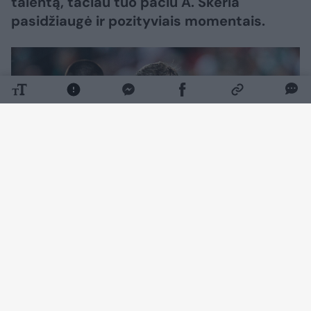
talentą, tačiau tuo pačiu A. Skerla
pasidžiaugė ir pozityviais momentais.
Daugiau nuotraukų (61)
„Žalgirio“ aistruoliai savo komandą itin garsiai
palaikė jau nuo pirmųjų sekundžių, tačiau tai
šeimininkams nepadėjo. Jau 3-ąją rungtynių