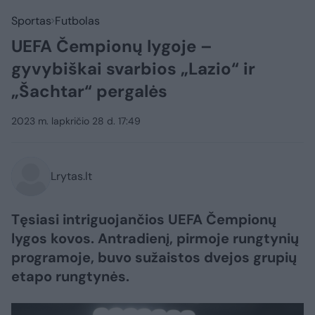
Sportas
Futbolas
UEFA Čempionų lygoje –
gyvybiškai svarbios „Lazio“ ir
„Šachtar“ pergalės
2023 m. lapkričio 28 d. 17:49
Lrytas.lt
Tęsiasi intriguojančios UEFA Čempionų
lygos kovos. Antradienį, pirmoje rungtynių
programoje, buvo sužaistos dvejos grupių
etapo rungtynės.