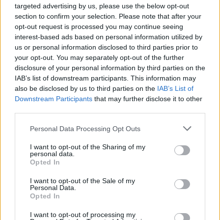
4
Celtic FC
6
1
1
4
5:15
4
targeted advertising by us, please use the below opt-out
section to confirm your selection. Please note that after your
opt-out request is processed you may continue seeing
interest-based ads based on personal information utilized by
Susiję straipsniai
us or personal information disclosed to third parties prior to
your opt-out. You may separately opt-out of the further
disclosure of your personal information by third parties on the
IAB’s list of downstream participants. This information may
also be disclosed by us to third parties on the
IAB’s List of
Downstream Participants
that may further disclose it to other
third parties.
Personal Data Processing Opt Outs
I want to opt-out of the Sharing of my
personal data.
Opted In
V. Slivka Graikijos
V. Urbon
I want to opt-out of the Sale of my
pirmenybėse padėjo savo
daugiau 
Personal Data.
komandai iškovoti tašką
futbolo“
Opted In
I want to opt-out of processing my