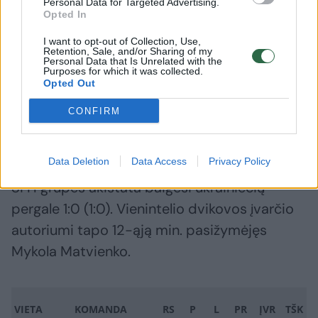
Personal Data for Targeted Advertising.
Opted In
I want to opt-out of Collection, Use,
Retention, Sale, and/or Sharing of my
SHAKHTAR DONETSK
ANTWERP
Personal Data that Is Unrelated with the
Purposes for which it was collected.
1
0
Opted Out
CONFIRM
Tuo pat metu vykusioje akistatoje Donecko
„Šachtar“ surėmė ietis su „Antwerp“ klubu.
Data Deletion
Data Access
Privacy Policy
Ši H grupės akistata baigėsi ukrainiečių
pergale 1:0 (1:0). Vienintelio dvikovos įvarčio
autoriumi tapo 12-ąją min. pasižymėjęs
Mykola Matvienko.
VIETA
KOMANDA
RS
P
L
PR
ĮVR
TŠK