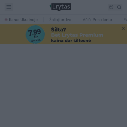
Karas Ukrainoje
Žalioji erdvė
Ačiū, Prezidente
E