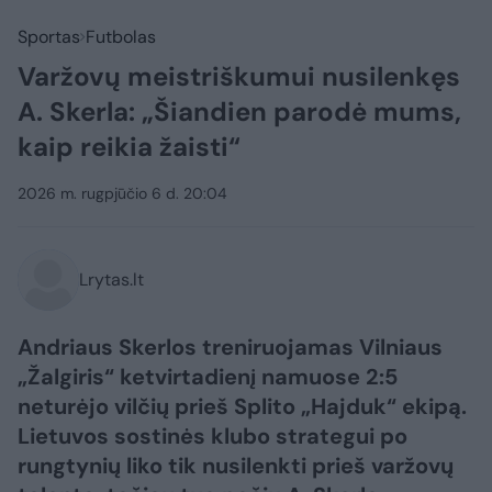
Sportas
Futbolas
Varžovų meistriškumui nusilenkęs
A. Skerla: „Šiandien parodė mums,
kaip reikia žaisti“
2026 m. rugpjūčio 6 d. 20:04
Lrytas.lt
Andriaus Skerlos treniruojamas Vilniaus
„Žalgiris“ ketvirtadienį namuose 2:5
neturėjo vilčių prieš Splito „Hajduk“ ekipą.
Lietuvos sostinės klubo strategui po
rungtynių liko tik nusilenkti prieš varžovų