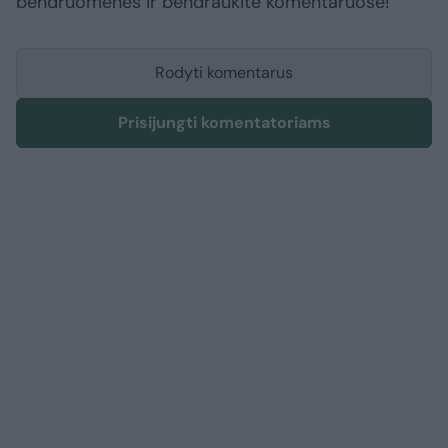
bendruomenės ir bendraukite komentaruose!
Rodyti komentarus
Prisijungti komentatoriams