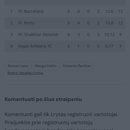
1
FC Barcelona
6
4
0
2
12:6
12
2
FC Porto
6
4
0
2
15:8
12
3
FC Shakhtar Donetsk
6
3
0
3
10:12
9
4
Royal Antwerp FC
6
1
0
5
6:17
3
Romos Lazio
Glazgo Celtic
Donecko Šachtar
Rodyti daugiau žymių
Komentuoti po šiuo straipsniu
Komentuoti gali tik Lrytas registruoti vartotojai.
Prisijunkite prie registruotų vartotojų