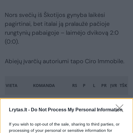
Nors svečių iš Škotijos gynyba laikėsi
pagirtinai, bet italai ją pralaužė pačioje
rungtynių pabaigoje – laimėjo dvikovą 2:0
(0:0).
Abiejų įvarčių autoriumi tapo Ciro Immobile.
VIETA
KOMANDA
RS
P
L
PR
ĮVR
TŠK
1
Club Atlético de Madrid
6
4
2
0
17:6
14
Lrytas.lt -
Do Not Process My Personal Information
2
SS Lazio
6
3
1
2
7:7
10
3
Feyenoord Rotterdam
6
2
0
4
9:10
6
If you wish to opt-out of the sale, sharing to third parties, or
processing of your personal or sensitive information for