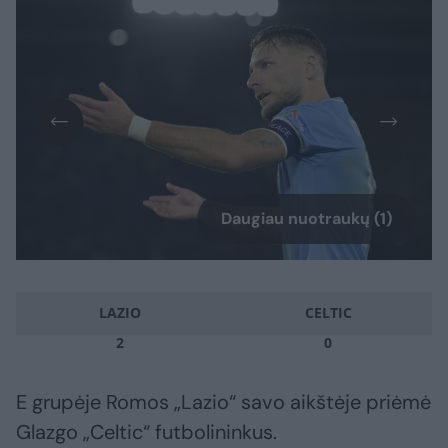
Daugiau nuotraukų (1)
LAZIO
CELTIC
2
0
E grupėje Romos „Lazio“ savo aikštėje priėmė
Glazgo „Celtic“ futbolininkus.