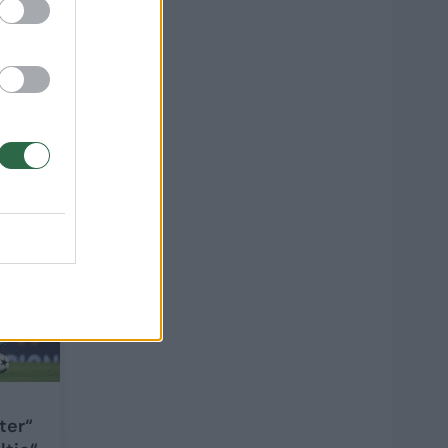
: PSG
6
ter“