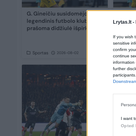
G. Gineičiu susidomėjo
G. Gin
legendinis futbolo klubas:
futbolo
Lrytas.lt -
prašoma didžiulė išpirka
If you wish 
sensitive in
confirm you
Sportas
Sport
2026-08-02
continue se
information 
further disc
participants
Downstream 
Persona
I want t
Opted 