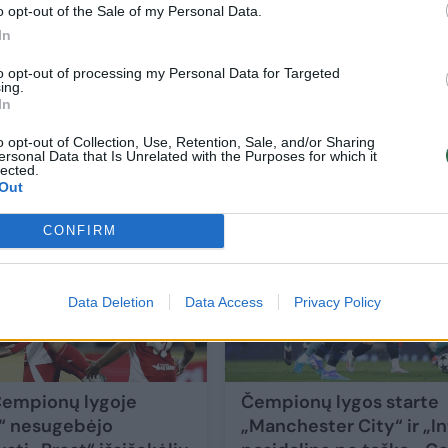
o opt-out of the Sale of my Personal Data.
In
Skirtingi grandų vakarai Čempionų lygoje
to opt-out of processing my Personal Data for Targeted
ing.
šou ir smūgis „miestiečiams“, „Bayern“
In
liūdesys ir „Real“ bei „Arsenal“ fiesta
o opt-out of Collection, Use, Retention, Sale, and/or Sharing
Sportas
2025-01-22
ersonal Data that Is Unrelated with the Purposes for which it
lected.
Out
7
CONFIRM
Data Deletion
Data Access
Privacy Policy
empionų lygoje
Čempionų lygos starte
“ nesugebėjo
„Manchester City“ ir „In