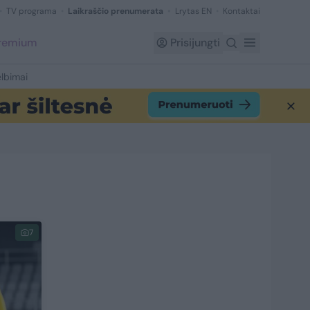
TV programa
Laikraščio prenumerata
Lrytas EN
Kontaktai
Premium
Prisijungti
lbimai
7