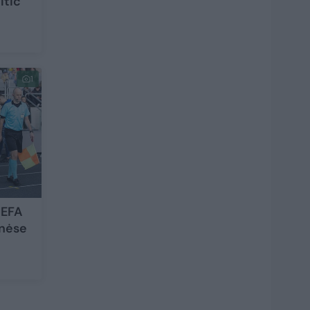
ltic“
1
UEFA
nėse