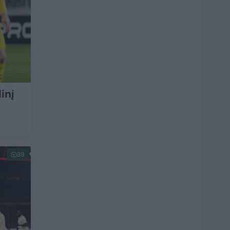
inį
39