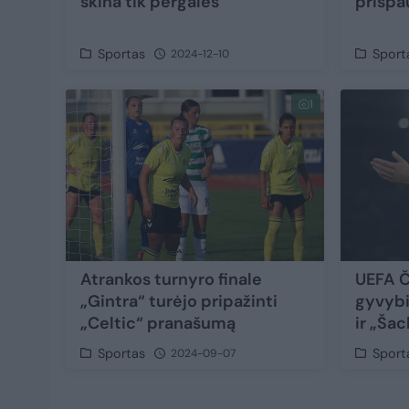
skina tik pergales
prispau
Sportas
Sport
2024-12-10
1
Atrankos turnyro finale
UEFA Č
„Gintra“ turėjo pripažinti
gyvybi
„Celtic“ pranašumą
ir „Ša
Sportas
Sport
2024-09-07