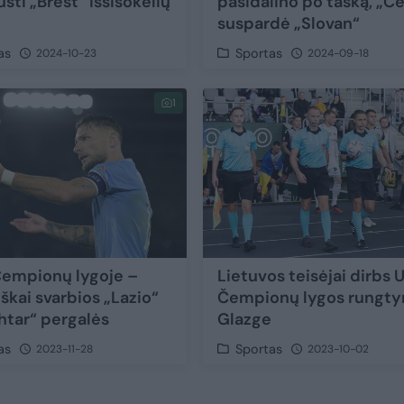
sti „Brest“ išsišokėlių
pasidalino po tašką, „Ce
suspardė „Slovan“
as
Sportas
2024-10-23
2024-09-18
1
empionų lygoje –
Lietuvos teisėjai dirbs 
škai svarbios „Lazio“
Čempionų lygos rungty
chtar“ pergalės
Glazge
as
Sportas
2023-11-28
2023-10-02