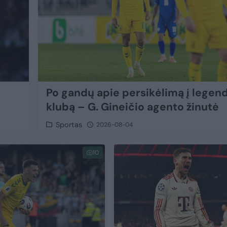
Po gandų apie persikėlimą į legend
klubą – G. Gineičio agento žinutė
Sportas
2026-08-04
10