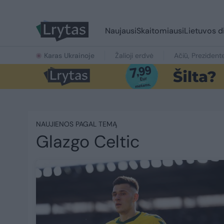
Naujausi
Skaitomiausi
Lietuvos d
Karas Ukrainoje
Žalioji erdvė
Ačiū, Prezident
NAUJIENOS PAGAL TEMĄ
Glazgo Celtic