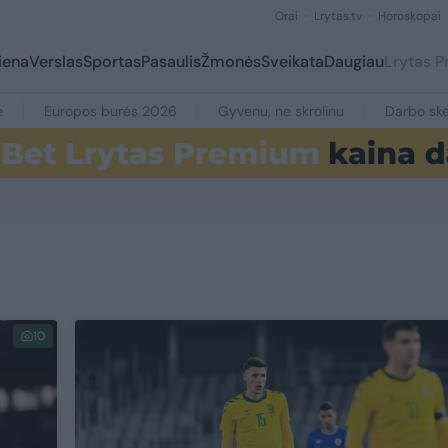
Orai
Lrytas.tv
Horoskopai
iena
Verslas
Sportas
Pasaulis
Žmonės
Sveikata
Daugiau
Lrytas 
e
Europos burės 2026
Gyvenu, ne skrolinu
Darbo ske
10