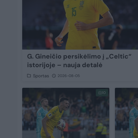
G. Gineičio persikėlimo į „Celtic“
istorijoje – nauja detalė
Sportas
2026-08-05
10