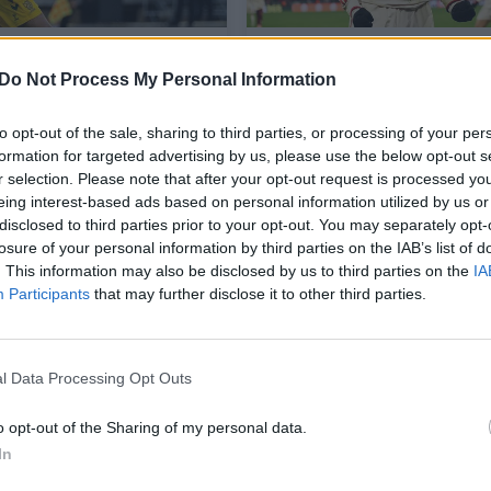
eičiu susidomėjo
„Bayern“ paskutinėmis
 milžinas iš Škotijos
akimirkomis išsigelbėjo
Do Not Process My Personal Information
prieš „Celtic“, „Atalanta
baigė kelionę Čempion
to opt-out of the sale, sharing to third parties, or processing of your per
lygoje
formation for targeted advertising by us, please use the below opt-out s
r selection. Please note that after your opt-out request is processed y
as
Sportas
2026-07-01
2025-02-18
eing interest-based ads based on personal information utilized by us or
disclosed to third parties prior to your opt-out. You may separately opt-
losure of your personal information by third parties on the IAB’s list of
4
. This information may also be disclosed by us to third parties on the
IA
Participants
that may further disclose it to other third parties.
l Data Processing Opt Outs
o opt-out of the Sharing of my personal data.
In