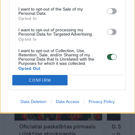
Turi B. Petersonas ir darbo Europos klubuose
I want to opt-out of the Sale of my
Personal Data.
patirties, o prisidėjimas prie Lietuvos
Opted In
rinktinės jam taps dar vienu įdomiu iššūkiu.
I want to opt-out of processing my
Personal Data for Targeted Advertising.
Opted In
Susiję straipsniai
I want to opt-out of Collection, Use,
Retention, Sale, and/or Sharing of my
Personal Data that Is Unrelated with the
Purposes for which it was collected.
Opted Out
CONFIRM
Data Deletion
Data Access
Privacy Policy
Oficialiai paskelbtas pirmasis
D. Songa
į rinktinę atvyksiantis
– naujas