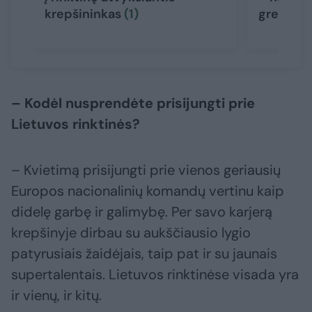
krepšininkas
(1)
gresia r
– Kodėl nusprendėte prisijungti prie
Lietuvos rinktinės?
– Kvietimą prisijungti prie vienos geriausių
Europos nacionalinių komandų vertinu kaip
didelę garbę ir galimybę. Per savo karjerą
krepšinyje dirbau su aukščiausio lygio
patyrusiais žaidėjais, taip pat ir su jaunais
supertalentais. Lietuvos rinktinėse visada yra
ir vienų, ir kitų.