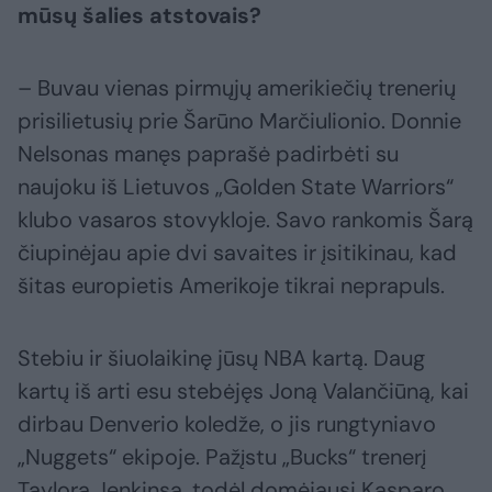
mūsų šalies atstovais?
– Buvau vienas pirmųjų amerikiečių trenerių
prisilietusių prie Šarūno Marčiulionio. Donnie
Nelsonas manęs paprašė padirbėti su
naujoku iš Lietuvos „Golden State Warriors“
klubo vasaros stovykloje. Savo rankomis Šarą
čiupinėjau apie dvi savaites ir įsitikinau, kad
šitas europietis Amerikoje tikrai neprapuls.
Stebiu ir šiuolaikinę jūsų NBA kartą. Daug
kartų iš arti esu stebėjęs Joną Valančiūną, kai
dirbau Denverio koledže, o jis rungtyniavo
„Nuggets“ ekipoje. Pažįstu „Bucks“ trenerį
Taylorą Jenkinsą, todėl domėjausi Kasparo