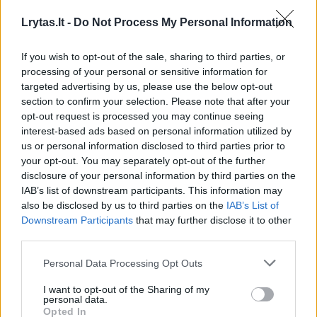
Lrytas.lt -
Do Not Process My Personal Information
B. Petersonas krepšinyje praleido ne vieną
dešimtmetį. Per tą laiką jis įgijo
If you wish to opt-out of the sale, sharing to third parties, or
įvairiapusiškos patirties – tiek kaip
processing of your personal or sensitive information for
targeted advertising by us, please use the below opt-out
vyriausiasis treneris, tiek kaip asistentas, tiek
section to confirm your selection. Please note that after your
kaip individualių įgūdžių ugdymo
opt-out request is processed you may continue seeing
interest-based ads based on personal information utilized by
specialistas. Dirbdamas „Dallas Mavericks“,
us or personal information disclosed to third parties prior to
„Orlando Magic“ ir „Milwaukee Bucks“
your opt-out. You may separately opt-out of the further
disclosure of your personal information by third parties on the
klubuose, jis treniravo Dirką Nowitzkį, Steve‘ą
IAB’s list of downstream participants. This information may
Nashą bei kitus NBA MVP kalibro žaidėjus. Jo
also be disclosed by us to third parties on the
IAB’s List of
treniruojamoje universiteto ekipoje kadaise
Downstream Participants
that may further disclose it to other
third parties.
tobulėjo ir legendinis Paštininkas – Karlas
Malone – vienas garsiausių visų laikų NBA
Personal Data Processing Opt Outs
veidų.
I want to opt-out of the Sharing of my
personal data.
Opted In