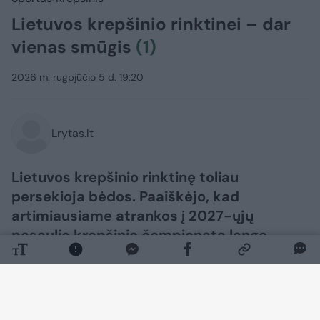
Lietuvos krepšinio rinktinei – dar
vienas smūgis
(1)
2026 m. rugpjūčio 5 d. 19:20
Lrytas.lt
Lietuvos krepšinio rinktinę toliau
persekioja bėdos. Paaiškėjo, kad
artimiausiame atrankos į 2027-ųjų
pasaulio krepšinio čempionatą lange
Lietuvai nepadės dar vienas žalgirietis.