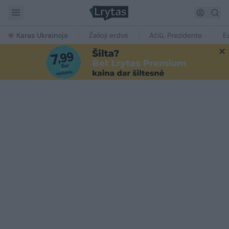
Karas Ukrainoje
Žalioji erdvė
Ačiū, Prezidente
E