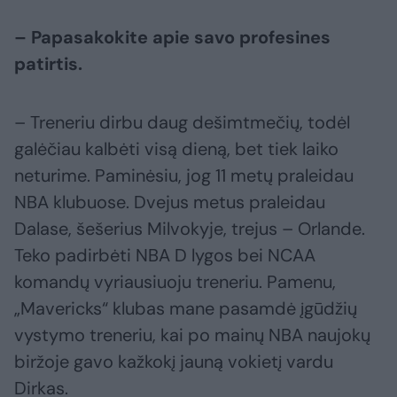
– Papasakokite apie savo profesines
patirtis.
– Treneriu dirbu daug dešimtmečių, todėl
galėčiau kalbėti visą dieną, bet tiek laiko
neturime. Paminėsiu, jog 11 metų praleidau
NBA klubuose. Dvejus metus praleidau
Dalase, šešerius Milvokyje, trejus – Orlande.
Teko padirbėti NBA D lygos bei NCAA
komandų vyriausiuoju treneriu. Pamenu,
„Mavericks“ klubas mane pasamdė įgūdžių
vystymo treneriu, kai po mainų NBA naujokų
biržoje gavo kažkokį jauną vokietį vardu
Dirkas.