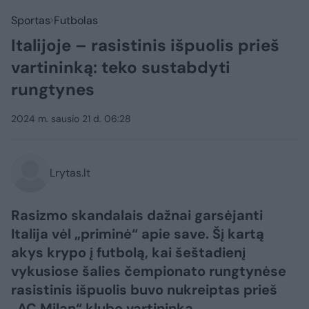
Sportas
Futbolas
Italijoje – rasistinis išpuolis prieš
vartininką: teko sustabdyti
rungtynes
2024 m. sausio 21 d. 06:28
Lrytas.lt
Rasizmo skandalais dažnai garsėjanti
Italija vėl „priminė“ apie save. Šį kartą
akys krypo į futbolą, kai šeštadienį
vykusiose šalies čempionato rungtynėse
rasistinis išpuolis buvo nukreiptas prieš
„AC Milan“ klubo vartininką.