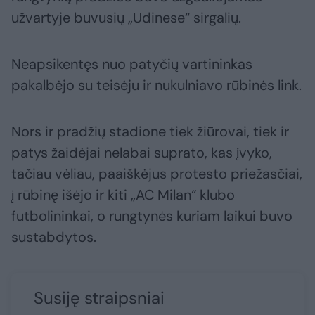
užvartyje buvusių „Udinese“ sirgalių.
Neapsikentęs nuo patyčių vartininkas
pakalbėjo su teisėju ir nukulniavo rūbinės link.
Nors ir pradžių stadione tiek žiūrovai, tiek ir
patys žaidėjai nelabai suprato, kas įvyko,
tačiau vėliau, paaiškėjus protesto priežasčiai,
į rūbinę išėjo ir kiti „AC Milan“ klubo
futbolininkai, o rungtynės kuriam laikui buvo
sustabdytos.
Susiję straipsniai