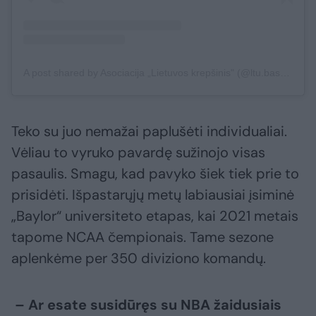
A post shared by Asociacija „Lietuvos krepšinis" (@ltu.basketball)
Teko su juo nemažai paplušėti individualiai.
Vėliau to vyruko pavardę sužinojo visas
pasaulis. Smagu, kad pavyko šiek tiek prie to
prisidėti. Išpastarųjų metų labiausiai įsiminė
„Baylor“ universiteto etapas, kai 2021 metais
tapome NCAA čempionais. Tame sezone
aplenkėme per 350 diviziono komandų.
– Ar esate susidūręs su NBA žaidusiais