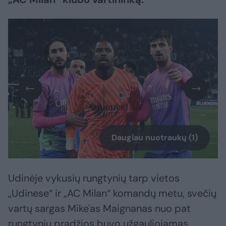
Daugiau nuotraukų (1)
Udinėje vykusių rungtynių tarp vietos
„Udinese“ ir „AC Milan“ komandų metu, svečių
vartų sargas Mike'as Maignanas nuo pat
rungtynių pradžios buvo užgauliojamas