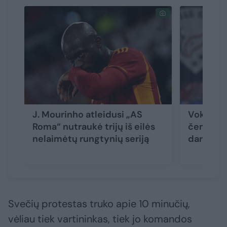
J. Mourinho atleidusi „AS
Vokietij
Roma“ nutraukė trijų iš eilės
čempiona
nelaimėtų rungtynių seriją
dar tris 
Svečių protestas truko apie 10 minučių,
vėliau tiek vartininkas, tiek jo komandos