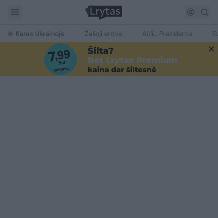
Karas Ukrainoje
Žalioji erdvė
Ačiū, Prezidente
E