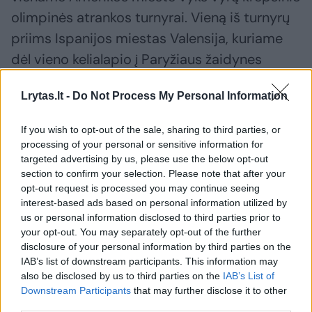
olimpinės atrankos turnyrai. Vieną iš turnyrų
priims Ispanijos miestas Valensija, kuriame
dėl vieno kelialapio į Paryžiaus žaidynes
kovos Ispanijos, Lenkijos, Suomijos, Bahamų,
Lrytas.lt -
Do Not Process My Personal Information
Angolos ir Libano krepšininkai.
If you wish to opt-out of the sale, sharing to third parties, or
Pirmajame etape šios komandos
processing of your personal or sensitive information for
targeted advertising by us, please use the below opt-out
suskirstytos į dvi grupes. A grupėje žais
section to confirm your selection. Please note that after your
Ispanija, Angola ir Libanas, B grupėje –
opt-out request is processed you may continue seeing
interest-based ads based on personal information utilized by
Lenkija, Suomija ir Bahamos.
us or personal information disclosed to third parties prior to
your opt-out. You may separately opt-out of the further
disclosure of your personal information by third parties on the
Grupių varžybos vyks liepos 2–4 dienomis.
IAB’s list of downstream participants. This information may
Po dvi geriausias komandas pateks į pusfinalį.
also be disclosed by us to third parties on the
IAB’s List of
Downstream Participants
that may further disclose it to other
Pusfinalio rungtynės bus žaidžiamos liepos 6
third parties.