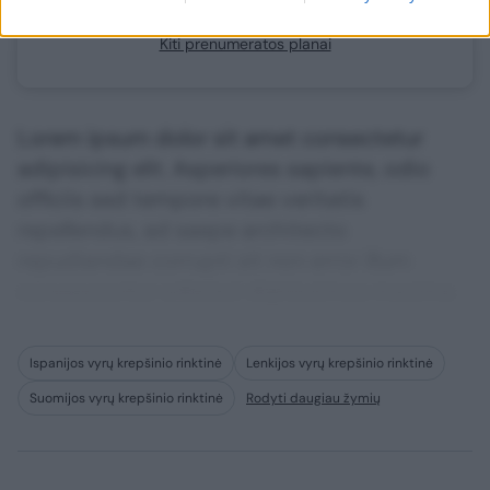
Jau esate prenumeratorius?
Prisijunkite
Kiti prenumeratos planai
Lorem ipsum dolor sit amet consectetur
adipisicing elit. Asperiores sapiente, odio
officiis sed tempore vitae veritatis
repellendus, ad saepe architecto
repudiandae corrupti sit non error illum
consequuntur adipisci dignissimos maxime.
Ispanijos vyrų krepšinio rinktinė
Lenkijos vyrų krepšinio rinktinė
Suomijos vyrų krepšinio rinktinė
Rodyti daugiau žymių