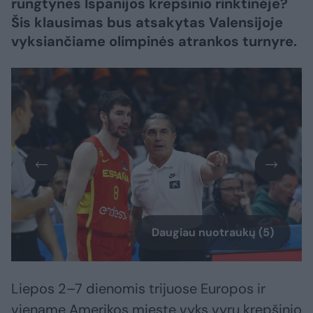
rungtynes Ispanijos krepšinio rinktinėje?
Šis klausimas bus atsakytas Valensijoje
vyksiančiame olimpinės atrankos turnyre.
Daugiau nuotraukų (5)
Liepos 2–7 dienomis trijuose Europos ir
viename Amerikos mieste vyks vyrų krepšinio