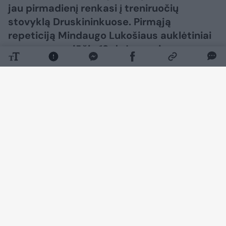
jau pirmadienį renkasi į treniruočių
stovyklą Druskininkuose. Pirmąją
repeticiją Mindaugo Lukošiaus auklėtiniai
surengs rugpjūčio 19 d. Jonavoje su
Arizonos „Wildcats“ universitetu.
Daugiau nuotraukų (1)