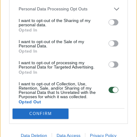
dieną, finalo – liepos 7 dieną.
Personal Data Processing Opt Outs
I want to opt-out of the Sharing of my
personal data.
Opted In
Norite skaityti toliau?
I want to opt-out of the Sale of my
Personal Data.
Opted In
Prisijunkite prie mūsų bendruomenės ir tapkite
prenumeratoriumi
I want to opt-out of processing my
Personal Data for Targeted Advertising.
1
Opted In
Vos nuo
Eur / mėn.
I want to opt-out of Collection, Use,
Retention, Sale, and/or Sharing of my
Personal Data that Is Unrelated with the
Purposes for which it was collected.
Opted Out
Prenumeruoti
CONFIRM
Data Deletion
Data Access
Privacy Policy