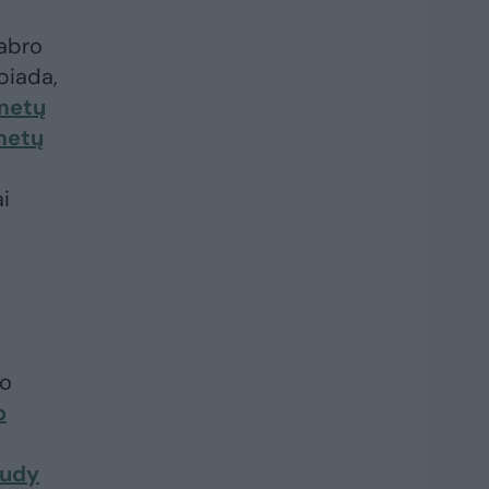
dabro
piada,
metų
metų
i
lo
o
udy