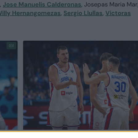
,
Jose Manuelis Calderonas
, Josepas Maria Marg
illy Hernangomezas
,
Sergio Llullas
,
Victoras
1
Europoje – trys smigusios žemyn