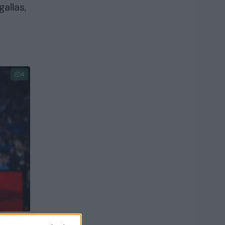
allas,
4