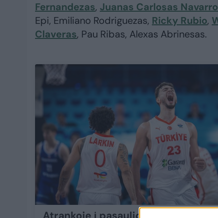
Fernandezas
,
Juanas Carlosas Navarro
Epi, Emiliano Rodriguezas,
Ricky Rubio
,
W
Claveras
, Pau Ribas, Alexas Abrinesas.
Atrankoje į pasaulio čempionatą