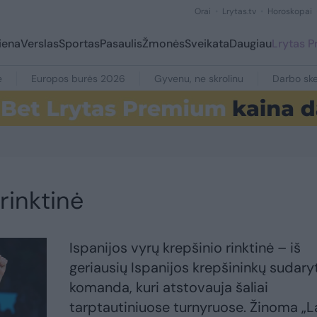
Orai
Lrytas.tv
Horoskopai
iena
Verslas
Sportas
Pasaulis
Žmonės
Sveikata
Daugiau
Lrytas 
e
Europos burės 2026
Gyvenu, ne skrolinu
Darbo ske
rinktinė
Ispanijos vyrų krepšinio rinktinė – iš
geriausių Ispanijos krepšininkų sudary
komanda, kuri atstovauja šaliai
tarptautiniuose turnyruose. Žinoma „L