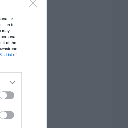
sonal or
ection to
ou may
 personal
14
out of the
 downstream
B’s List of
s