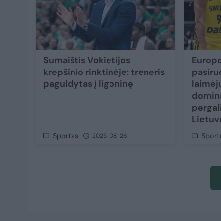
Sumaištis Vokietijos
Europ
krepšinio rinktinėje: treneris
pasiru
paguldytas į ligoninę
laimėju
domina
pergal
Lietuv
Sportas
Sport
2025-08-26