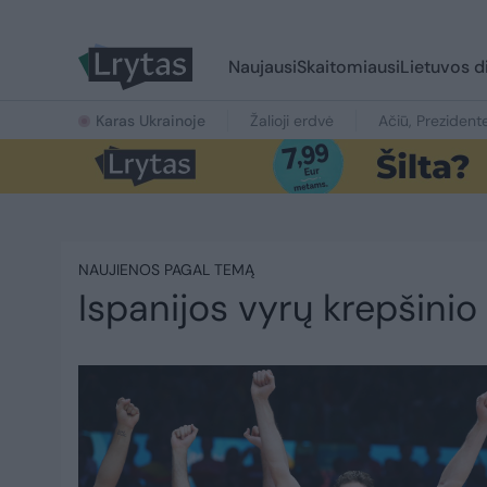
Naujausi
Skaitomiausi
Lietuvos d
Karas Ukrainoje
Žalioji erdvė
Ačiū, Prezident
NAUJIENOS PAGAL TEMĄ
Ispanijos vyrų krepšinio 