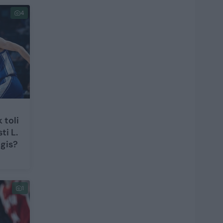
4
 toli
ti L.
ngis?
1