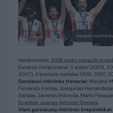
Daugiau nuotraukų
čempionatas,
2019 metų pasaulio krep
Europos čempionatai: 3 aukso (2009, 2011
2007), 4 bronzos medaliai (1991, 2001, 20
Garsiausi rinktinės treneriai:
Mariano Ma
Fernando Fontas, Joaquinas Hernandezas,
Sainzas, Javieras Imbroda, Mario Pesque
Scariolo
,
Juanas Antonio Orenga
.
Vieni garsiausių rinktinės krepšininkai: