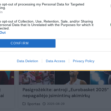
as
Sportas
2025-09-04
2025-09-02
to opt-out of processing my Personal Data for Targeted
ing.
In
1
o opt-out of Collection, Use, Retention, Sale, and/or Sharing
ersonal Data that Is Unrelated with the Purposes for which it
lected.
Out
CONFIRM
Data Deletion
Data Access
Privacy Policy
t
Pasigrožėkite: antroji „Eurobasket 2025“
ai
nepagailėjo įsimintinų akimirkų
Sportas
2025-08-29