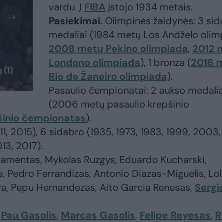
vardu. Į
FIBA
įstojo 1934 metais.
Pasiekimai.
Olimpinės žaidynės: 3 si
medaliai (1984 metų Los Andželo olim
2008 metų Pekino olimpiada
,
2012 
Londono olimpiada
), 1 bronza (
2016 
 (1)
Rio de Žaneiro olimpiada
).
Pasaulio čempionatai: 2 aukso medalia
(2006 metų pasaulio krepšinio
šinio čempionatas
).
, 2015), 6 sidabro (1935, 1973, 1983, 1999, 2003,
13, 2017).
mentas, Mykolas Ruzgys, Eduardo Kucharski,
 Pedro Ferrandizas, Antonio Diazas-Miguelis, Lo
ra, Pepu Hernandezas, Aito Garcia Renesas,
Sergi
Pau Gasolis
,
Marcas Gasolis
,
Felipe Reyesas
,
R