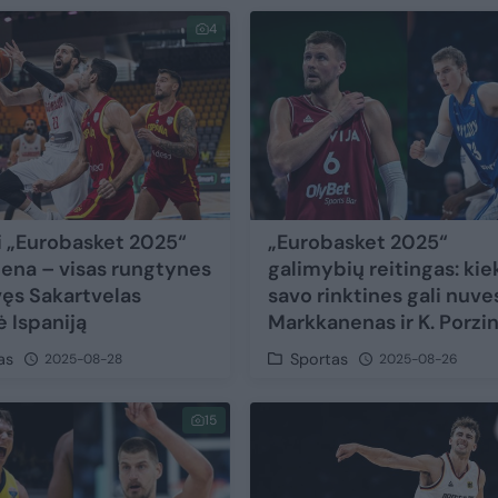
4
i „Eurobasket 2025“
„Eurobasket 2025“
ena – visas rungtynes
galimybių reitingas: kiek
ęs Sakartvelas
savo rinktines gali nuves
ė Ispaniją
Markkanenas ir K. Porzi
as
Sportas
2025-08-28
2025-08-26
15