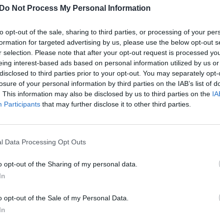
Do Not Process My Personal Information
os
krepšinio rinktinės: Ispanija tokios
tragedijos dar neturėjo
to opt-out of the sale, sharing to third parties, or processing of your per
Sportas
formation for targeted advertising by us, please use the below opt-out s
2025-10-18
r selection. Please note that after your opt-out request is processed y
eing interest-based ads based on personal information utilized by us or
3
disclosed to third parties prior to your opt-out. You may separately opt-
losure of your personal information by third parties on the IAB’s list of
. This information may also be disclosed by us to third parties on the
IA
Participants
that may further disclose it to other third parties.
l Data Processing Opt Outs
kartas istorijoje:
​Lyderio netekę italai
o opt-out of the Sharing of my personal data.
s čempionai ispanai
išsigelbėjo prieš ispanu
In
pės etapo keliauja
o opt-out of the Sale of my Personal Data.
In