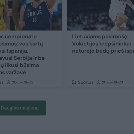
os čempionato
Lietuviams pasiruošę:
ošimas: vos kartą
Vokietijos krepšininkai
si Ispanija,
neturėjo bėdų prieš is
vusi Serbija ir be
ių likusi būsima
os varžovė
as
Sportas
2025-08-25
2025-08-23
Daugiau naujienų