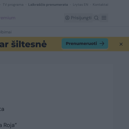
TV programa
Laikraščio prenumerata
Lrytas EN
Kontaktai
Premium
Prisijungti
lbimai
ta
a Roja“