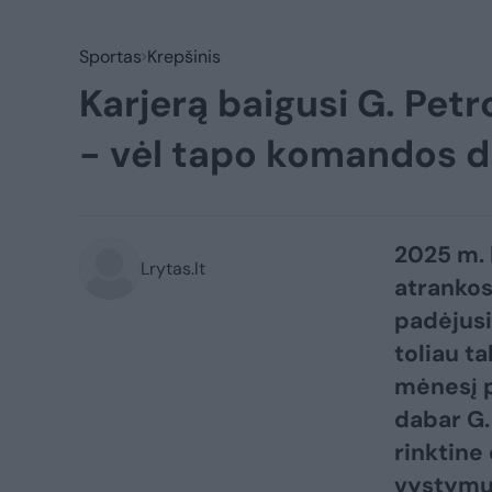
Sportas
Krepšinis
Karjerą baigusi G. Pet
- vėl tapo komandos d
2025 m.
Lrytas.lt
atrankos
padėjusi
toliau t
mėnesį p
dabar G.
rinktine
vystymui