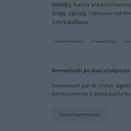
žaidėjų, kurios yra kviečiam
langą, sąrašą. Lietuvos rinktinė
Azerbaidžanu.
Gintarė Petronytė
Rimantas Grigas
Liet
Komentuoti po šiuo straipsniu
Komentuoti gali tik Lrytas registr
bendruomenės ir bendraukite k
Rodyti komentarus