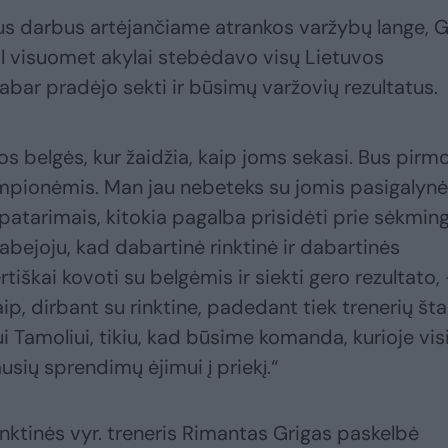
us darbus artėjančiame atrankos varžybų lange, G
iol visuomet akylai stebėdavo visų Lietuvos
abar pradėjo sekti ir būsimų varžovių rezultatus.
tos belgės, kur žaidžia, kaip joms sekasi. Bus pirmo
pionėmis. Man jau nebeteks su jomis pasigalynėt
patarimais, kitokia pagalba prisidėti prie sėkmin
abejoju, kad dabartinė rinktinė ir dabartinės
ertiškai kovoti su belgėmis ir siekti gero rezultato,
ip, dirbant su rinktine, padedant tiek trenerių šta
 Tamoliui, tikiu, kad būsime komanda, kurioje vis
sių sprendimų ėjimui į priekį.“
nktinės vyr. treneris Rimantas Grigas paskelbė