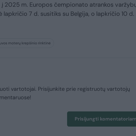
os į 2025 m. Europos čempionato atrankos varžyb
 lapkričio 7 d. susitiks su Belgija, o lapkričio 10 d.
uvos moterų krepšinio rinktinė
uoti vartotojai. Prisijunkite prie registruotų vartotojų
omentaruose!
Prisijungti komentatoria