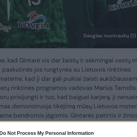
Daugiau nuotraukų (1)
me, kad Gintarė vis dar žaistų ir sėkmingai vestų 
ad paskutinės jos rungtynės su Lietuvos rinktinės
atėme, kad ji dar gali puikiai žaisti aukščiausia
terų rinktinės programos vadovas Marius Tamolis.
u prisijungti ir tuo, kad baigusi karjerą, ji nenuei
dimas demonstruoja tikėjimą mūsų Lietuvos moter
ėjame bendromis jėgomis. Gintarės patirtis ir žinio
 aikštelėje, ir už jos ribų.”
Do Not Process My Personal Information