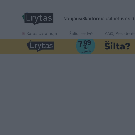
Naujausi
Skaitomiausi
Lietuvos d
Karas Ukrainoje
Žalioji erdvė
Ačiū, Prezident