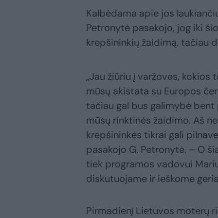
Kalbėdama apie jos laukianči
Petronytė pasakojo, jog iki š
krepšininkių žaidimą, tačiau d
„Jau žiūriu į varžoves, kokios 
mūsų akistata su Europos čem
tačiau gal bus galimybė bent 
mūsų rinktinės žaidimo. Aš ne
krepšininkės tikrai gali pilnav
pasakojo G. Petronytė. – O šia
tiek programos vadovui Mariui
diskutuojame ir ieškome geriau
Pirmadienį Lietuvos moterų ri