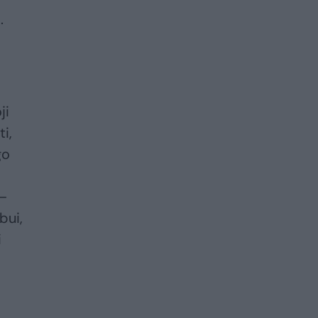
.
ji
i,
go
 –
bui,
i