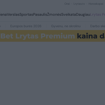
Orai
Lrytas.tv
Horoskopai
iena
Verslas
Sportas
Pasaulis
Žmonės
Sveikata
Daugiau
Lrytas 
e
Europos burės 2026
Gyvenu, ne skrolinu
Darbo ske