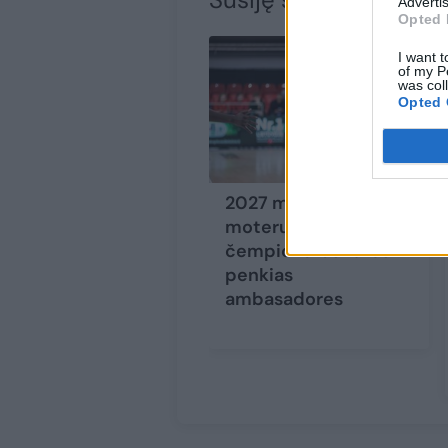
Advertis
Opted 
I want t
of my P
was col
Opted 
2027 m. Europos
moterų krepšinio
čempionatas turės
penkias
ambasadores