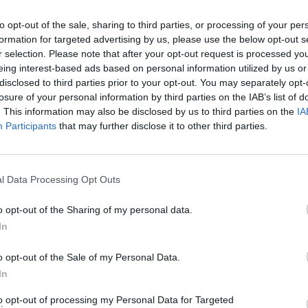
etronytė prisijungė prie Sostinės krepšinio mokykl
to opt-out of the sale, sharing to third parties, or processing of your per
 programos veiklą ir eis sporto konsultantės
formation for targeted advertising by us, please use the below opt-out s
r selection. Please note that after your opt-out request is processed y
 dirbti su Lietuvos moterų rinktine, buvusi rinkti
eing interest-based ads based on personal information utilized by us or
yra pasiruošusi padėti viskuo, kuo gali.
disclosed to third parties prior to your opt-out. You may separately opt-
losure of your personal information by third parties on the IAB’s list of
. This information may also be disclosed by us to third parties on the
IA
ko, grįžtu kitame amplua. Džiugu, kad rinktinės
Participants
that may further disclose it to other third parties.
 būčiau moterų krepšinio dalimi. Ateinu atvirta
viskuo, kuo galiu. Turiu, ką duoti, turiu minčių, idė
l Data Processing Opt Outs
pšinio kilimo. Ypač dabar, kai realiai kovojame dėl
, o po kelių metų artėja ir Lietuvoje
o opt-out of the Sharing of my personal data.
šinio čempionatas“, – pažymėjo septynis kartus
In
rinkta G. Petronytė.
o opt-out of the Sale of my Personal Data.
In
to opt-out of processing my Personal Data for Targeted