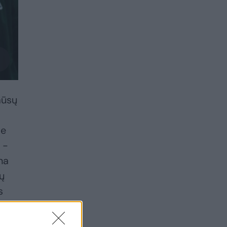
mūsų
me
 -
na
ų
s