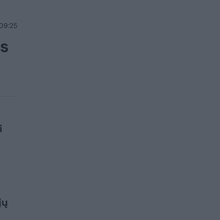
 09:25
ls
i
jų