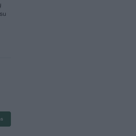
ų
 su
ms