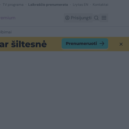
TV programa
Laikraščio prenumerata
Lrytas EN
Kontaktai
Premium
Prisijungti
lbimai