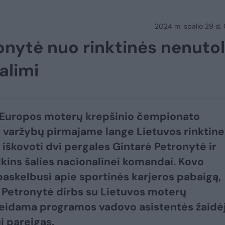
2024 m. spalio 29 d.
ronytė nuo rinktinės nenuto
alimi
 Europos moterų krepšinio čempionato
 varžybų pirmajame lange Lietuvos rinktine
 iškovoti dvi pergales Gintarė Petronytė ir
alkins šalies nacionalinei komandai. Kovo
askelbusi apie sportinės karjeros pabaigą,
 Petronytė dirbs su Lietuvos moterų
 eidama programos vadovo asistentės žaidė
 pareigas.