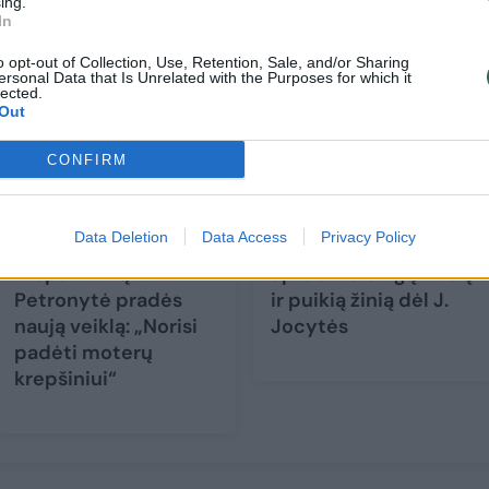
ing.
In
o opt-out of Collection, Use, Retention, Sale, and/or Sharing
ersonal Data that Is Unrelated with the Purposes for which it
lected.
Out
CONFIRM
Viena geriausių visų
Naujasis moterų
Data Deletion
Data Access
Privacy Policy
laikų Lietuvos
rinktinės vadovas –
krepšininkių G.
apie ambicingą tikslą
Petronytė pradės
ir puikią žinią dėl J.
naują veiklą: „Norisi
Jocytės
padėti moterų
krepšiniui“