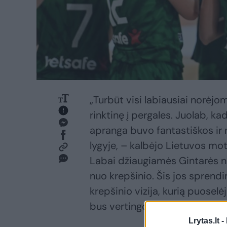
„Turbūt visi labiausiai norėjo
rinktinę į pergales. Juolab, k
apranga buvo fantastiškos ir m
lygyje, – kalbėjo Lietuvos mo
Labai džiaugiamės Gintarės nor
nuo krepšinio. Šis jos spren
krepšinio vizija, kurią puosel
bus vertingos mums visiems – ir
Lrytas.lt -