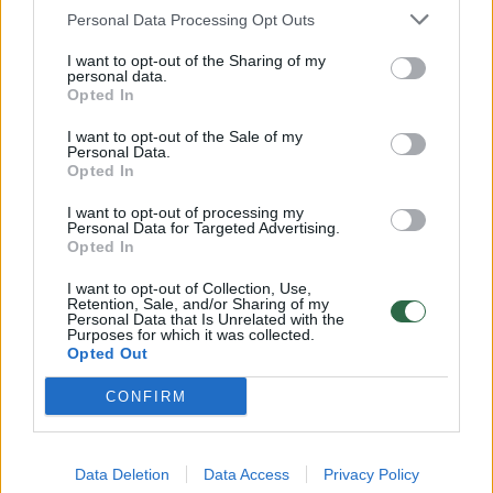
Kurtinaičio rinktinės tragedija, vis tiek
Personal Data Processing Opt Outs
privalės žaisti
I want to opt-out of the Sharing of my
personal data.
Sportas
2026-06-17
Opted In
I want to opt-out of the Sale of my
Personal Data.
1
Opted In
I want to opt-out of processing my
Personal Data for Targeted Advertising.
Opted In
I want to opt-out of Collection, Use,
Retention, Sale, and/or Sharing of my
Personal Data that Is Unrelated with the
Purposes for which it was collected.
Opted Out
CONFIRM
Data Deletion
Data Access
Privacy Policy
G. Meškonytė: „Didžiausia svajonė – iškovoti