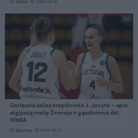
Žinios
2026-04-12
8
Geriausia šalies krepšininkė J. Jocytė – apie
atgijusią meilę Žironoje ir gąsdinimus dėl
WNBA
Sportas
2026-03-13