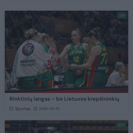
8
Rinktinių langas – be Lietuvos krepšininkių
Sportas
2026-03-10
10