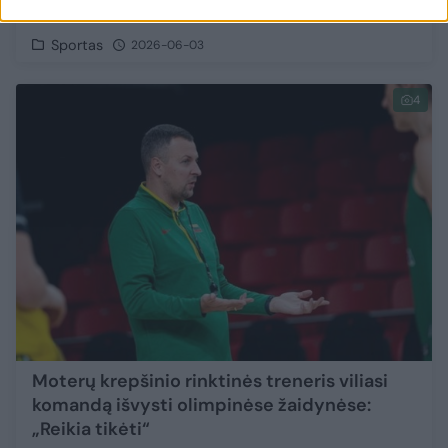
medalį su Lietuvos rinktine“
Sportas
2026-06-03
4
Moterų krepšinio rinktinės treneris viliasi
komandą išvysti olimpinėse žaidynėse:
„Reikia tikėti“