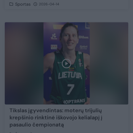
Sportas
2026-04-14
Tikslas įgyvendintas: moterų trijulių
krepšinio rinktinė iškovojo kelialapį į
pasaulio čempionatą