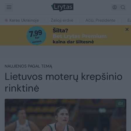
Karas Ukrainoje
Žalioji erdvė
Ačiū, Prezidente
E
NAUJIENOS PAGAL TEMĄ
Lietuvos moterų krepšinio
rinktinė
1