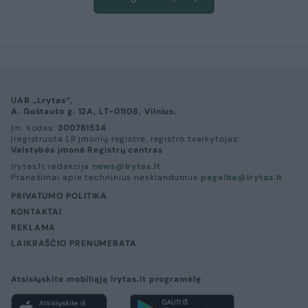
UAB „Lrytas“,
A. Goštauto g. 12A, LT-01108, Vilnius.
Įm. kodas:
300781534
Įregistruota LR įmonių registre, registro tvarkytojas:
Valstybės įmonė Registrų centras
lrytas.lt redakcija
news@lrytas.lt
Pranešimai apie techninius nesklandumus
pagalba@lrytas.lt
PRIVATUMO POLITIKA
KONTAKTAI
REKLAMA
LAIKRAŠČIO PRENUMERATA
Atsisiųskite mobiliąją lrytas.lt programėlę