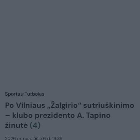
Sportas
Futbolas
Po Vilniaus „Žalgirio“ sutriuškinimo
– klubo prezidento A. Tapino
žinutė
(4)
2026 m. rugpjūčio 6 d. 19:36