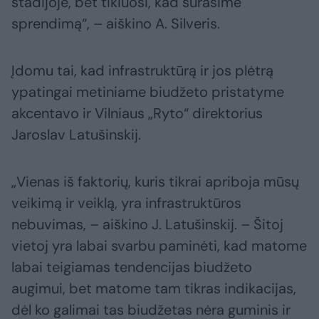
stadijoje, bet tikiuosi, kad surasime
sprendimą“, – aiškino A. Silveris.
Įdomu tai, kad infrastruktūrą ir jos plėtrą
ypatingai metiniame biudžeto pristatyme
akcentavo ir Vilniaus „Ryto“ direktorius
Jaroslav Latušinskij.
„Vienas iš faktorių, kuris tikrai apriboja mūsų
veikimą ir veiklą, yra infrastruktūros
nebuvimas, – aiškino J. Latušinskij. – Šitoj
vietoj yra labai svarbu paminėti, kad matome
labai teigiamas tendencijas biudžeto
augimui, bet matome tam tikras indikacijas,
dėl ko galimai tas biudžetas nėra guminis ir