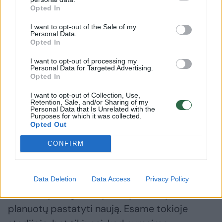
Opted In
kuriuos turime kreipti dėmesį. Jeigu eitume
per JAV rinkas, daugybėje vietų, kur buvo
I want to opt-out of the Sale of my
Personal Data.
pastatytos arenos, susikūrė bendruomenės
Opted In
centrai, atsirado komercinės erdvės,
I want to opt-out of processing my
Personal Data for Targeted Advertising.
gyvenamosios vietos – yra galimybė
Opted In
Europoje padaryti tą patį. Tą aš labai skatinu.
I want to opt-out of Collection, Use,
Retention, Sale, and/or Sharing of my
Personal Data that Is Unrelated with the
Purposes for which it was collected.
Greitu metu mes pereisime į kitą lygį ir
Opted Out
pradėsime rengti konkretesnius pokalbius,
CONFIRM
pavyzdžiui, jeigu esi susidomėjęs, klausime,
kokioje tiksliai rinkoje reiškiamas
susidomėjimas, kaip būtų valdoma komanda,
Data Deletion
Data Access
Privacy Policy
ar žaistų jau egzistuojančioje arenoje, ar
planuotų pastatyti naują. Esame tokioje