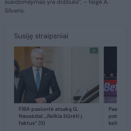
susidomėjimas yra didžiulis“, – teigė A.
Silveris.
Susiję straipsniai
FIBA pasiuntė atsaką G.
Paaiškino
Nausėdai: „Reikia žiūrėti į
patekti į
faktus“
(9)
kelios g