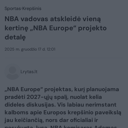
Sportas
Krepšinis
NBA vadovas atskleidė vieną
kertinę „NBA Europe“ projekto
detalę
2025 m. gruodžio 17 d. 12:01
Lrytas.lt
„NBA Europe“ projektas, kurį planuojama
pradėti 2027-ųjų spalį, nuolat kelia
dideles diskusijas. Vis labiau nerimstant
kalboms apie Europos krepšinio paveikslą
jau keičiančią, nors dar oficialiai ir
nesukurtą, lygą, NBA komisaras Adamas