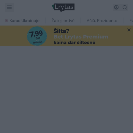
Karas Ukrainoje
Žalioji erdvė
Ačiū, Prezidente
E