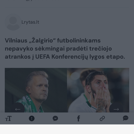
Lrytas.lt
Vilniaus „Žalgirio“ futbolininkams
nepavyko sėkmingai pradėti trečiojo
atrankos į UEFA Konferencijų lygos etapo.