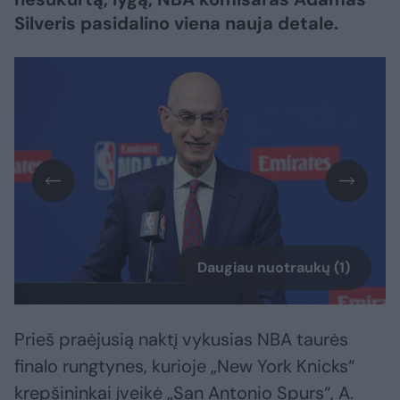
Silveris pasidalino viena nauja detale.
Daugiau nuotraukų (1)
Prieš praėjusią naktį vykusias NBA taurės
finalo rungtynes, kurioje „New York Knicks“
krepšininkai įveikė „San Antonio Spurs“, A.