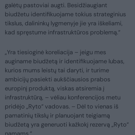
galėtų pastoviai augti. Besidžiaugiant
biudžetu identifikuojame tokius strateginius
tikslus, dalininkų lygmenyje jie yra iškeliami,
kad spręstume infrastruktūros problemą.“
„Yra tiesioginė koreliacija – jeigu mes
auginame biudžetą ir identifikuojame lubas,
kurios mums leistų tai daryti, ir turime
ambicijų pasiekti aukščiausios prabos
europinį produktą, viskas atsiremia į
infrastruktūrą, – vėliau konferencijos metu
pridėjo „Ryto“ vadovas. – Dėl to vienas iš
pamatinių tikslų ir planuojant teigiamą
biudžetą yra generuoti kažkokį rezervą „Ryto“
namams.“