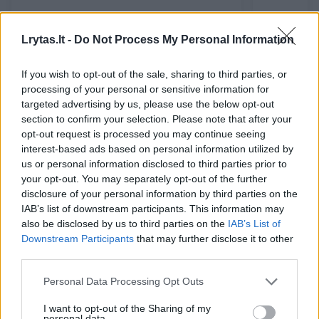
Lrytas.lt -
Do Not Process My Personal Information
NBA komisaras iškart po to pareiškė, kad
If you wish to opt-out of the sale, sharing to third parties, or
processing of your personal or sensitive information for
ypatingai didelis dėmesys bus skiriamas
targeted advertising by us, please use the below opt-out
infrastruktūrai ir arenoms, kad kuo labiau
section to confirm your selection. Please note that after your
būtų galima suvienodinti visoje lygoje
opt-out request is processed you may continue seeing
interest-based ads based on personal information utilized by
žiūrovams rungtynių metu ir po rungtynių
us or personal information disclosed to third parties prior to
suteikiamą patirtį.
your opt-out. You may separately opt-out of the further
disclosure of your personal information by third parties on the
IAB’s list of downstream participants. This information may
Vienas iš būdų tai padaryti – skatinti naujų
also be disclosed by us to third parties on the
IAB’s List of
Downstream Participants
that may further disclose it to other
arenų statybą.
third parties.
Personal Data Processing Opt Outs
„Kaip žinote, Europoje arenų infrastruktūra
I want to opt-out of the Sharing of my
nėra tokia pati. Tai yra vienas iš dalykų, į
personal data.