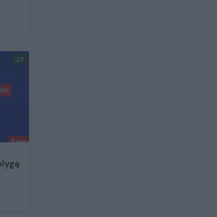
1
olygą