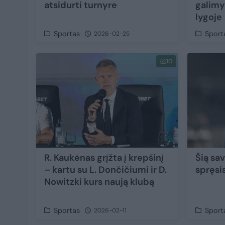
atsidurti turnyre
galimy
lygoje
Sportas
Sport
2026-02-25
10
R. Kaukėnas grįžta į krepšinį
Šią sa
– kartu su L. Dončičiumi ir D.
spręsi
Nowitzki kurs naują klubą
Sportas
Sport
2026-02-11