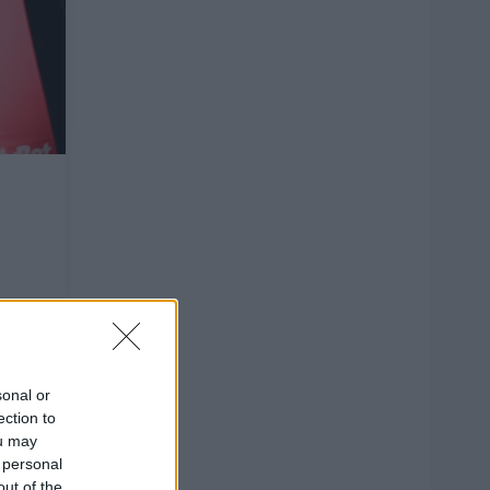
1
sonal or
ection to
ou may
 personal
out of the