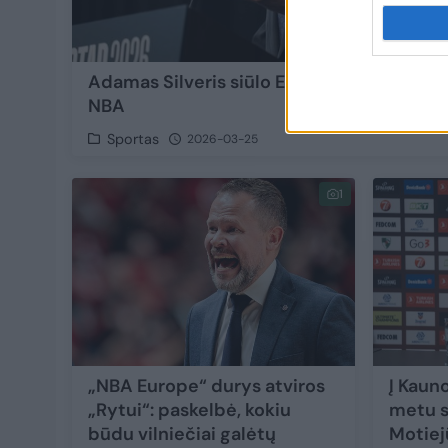
Adamas Silveris siūlo Eurolygai vienytis s
NBA
Sportas
2026-03-25
1
„NBA Europe“ durys atviros
Į Kauno
„Rytui“: paskelbė, kokiu
metu s
būdu vilniečiai galėtų
Motiej