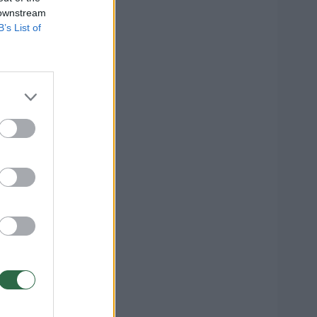
 downstream
B’s List of
 120
1