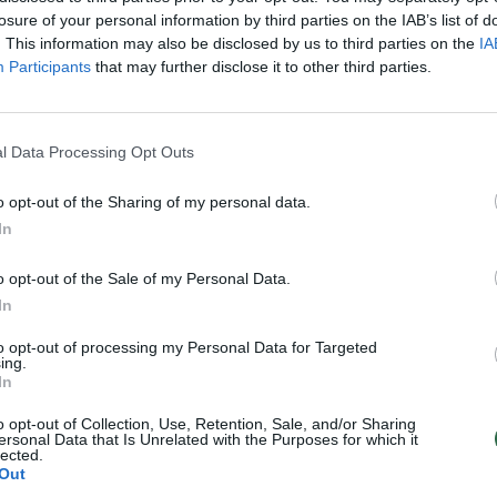
losure of your personal information by third parties on the IAB’s list of
. This information may also be disclosed by us to third parties on the
IA
atydinantis A. Tapinas
Susidomėjimas „NBA
Participants
that may further disclose it to other third parties.
lkaviškį atvykstantis D.
Europe“ – milžiniškas:
as: internete –
jungtis nori daugiau nei
 atkreipusios
investuotojų
l Data Processing Opt Outs
os“
as
Sportas
o opt-out of the Sharing of my personal data.
2026-04-01
2026-04-01
In
1
o opt-out of the Sale of my Personal Data.
In
to opt-out of processing my Personal Data for Targeted
ing.
In
o opt-out of Collection, Use, Retention, Sale, and/or Sharing
ersonal Data that Is Unrelated with the Purposes for which it
lected.
Out