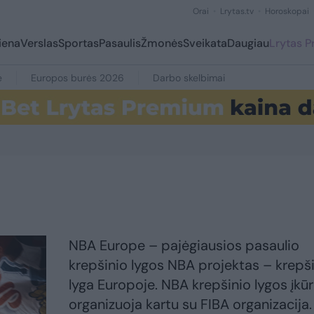
Orai
Lrytas.tv
Horoskopai
iena
Verslas
Sportas
Pasaulis
Žmonės
Sveikata
Daugiau
Lrytas 
e
Europos burės 2026
Darbo skelbimai
NBA Europe – pajėgiausios pasaulio
krepšinio lygos NBA projektas – krepš
lyga Europoje. NBA krepšinio lygos įkū
organizuoja kartu su FIBA organizacija