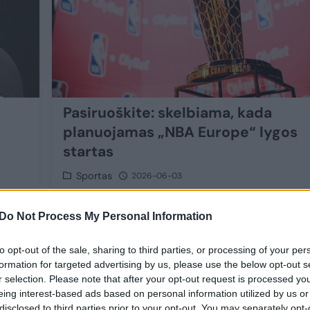
Pasiruoškite: skelbiama, kada
planuojamas „NBA Europe“ lygos
startas
Sportas
2026-06-03
1
Do Not Process My Personal Information
to opt-out of the sale, sharing to third parties, or processing of your per
formation for targeted advertising by us, please use the below opt-out s
r selection. Please note that after your opt-out request is processed y
eing interest-based ads based on personal information utilized by us or
disclosed to third parties prior to your opt-out. You may separately opt-