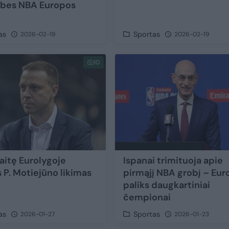
bes NBA Europos
as
Sportas
2026-02-19
2026-02-19
10
vaitę Eurolygoje
Ispanai trimituoja apie
s P. Motiejūno likimas
pirmąjį NBA grobį – Eur
paliks daugkartiniai
čempionai
as
Sportas
2026-01-27
2026-01-23