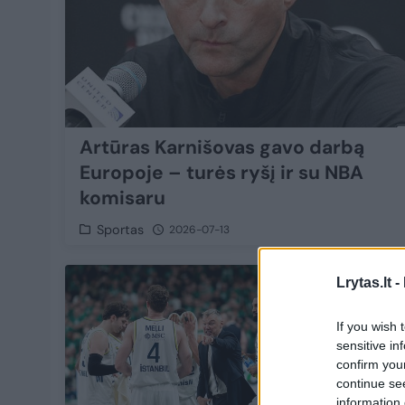
Artūras Karnišovas gavo darbą
Europoje – turės ryšį ir su NBA
komisaru
Sportas
2026-07-13
1
Lrytas.lt -
If you wish 
sensitive in
confirm you
continue se
information 