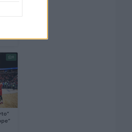
11
yto“
rope“