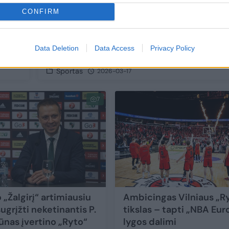
CONFIRM
u
„NBA Europe“ projekte bus kuriamos trys
Data Deletion
Data Access
Privacy Policy
naujos komandos
Sportas
2026-03-17
7
 „Žalgirį“ artimiausiu
Ambicingas Vilniaus „R
ugrįžti neketinantis P.
tikslas – tapti „NBA Eu
ūnas įvertino „Ryto“
lygos dalimi