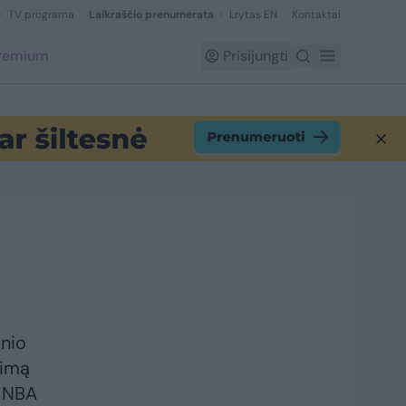
TV programa
Laikraščio prenumerata
Lrytas EN
Kontaktai
Premium
Prisijungti
inio
rimą
. NBA