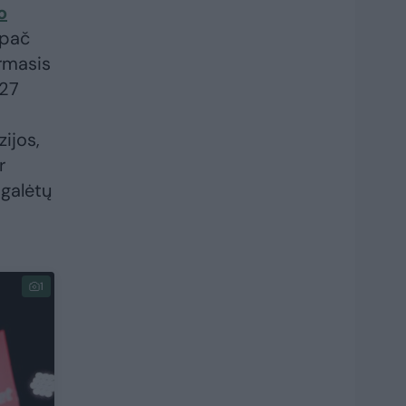
o
pač
irmasis
027
ijos,
r
 galėtų
1