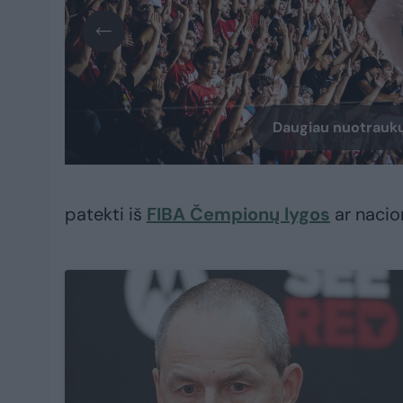
Daugiau nuotraukų
patekti iš
FIBA Čempionų lygos
ar nacio