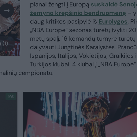
planai žengti į Europą
suskaldė Senoj
žemyno krepšinio bendruomenę
– y
daug kritikos pasipylė iš
Eurolygos
. P
„NBA Europe“ sezonas turėtų įvykti 2
metų spalį. 16 komandų turnyre turėtų
 (1)
dalyvauti Jungtinės Karalystės, Prancūz
Ispanijos, Italijos, Vokietijos, Graikijos i
Turkijos klubai. 4 klubai į „NBA Europe“
nalinių čempionatų.
3