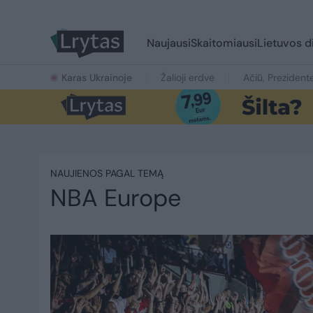
Naujausi
Skaitomiausi
Lietuvos d
Karas Ukrainoje
Žalioji erdvė
Ačiū, Prezident
NAUJIENOS PAGAL TEMĄ
NBA Europe