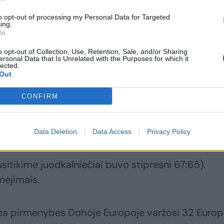
to opt-out of processing my Personal Data for Targeted
ing.
In
Pasaulio atrankoje
I. Brazdeikis
o opt-out of Collection, Use, Retention, Sale, and/or Sharing
ersonal Data that Is Unrelated with the Purposes for which it
Italijos krepšininkai
nesižvalgo į fiasko
lected.
Out
lenkia Lietuvos
prieš islandus: „Šita
rinktinę
savaitė buvo labai
CONFIRM
smagi“
Data Deletion
Data Access
Privacy Policy
sitikime juodkalniečiai buvo stipresni 67:65).
mėjimais.
tos pirmenybes Dohoje Europoje varžosi 32 Euro