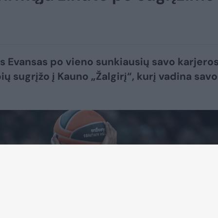
 Evansas po vieno sunkiausių savo karjero
ių sugrįžo į Kauno „Žalgirį“, kurį vadina savo