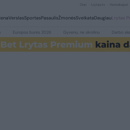
Orai
Lrytas.tv
Horoskopai
iena
Verslas
Sportas
Pasaulis
Žmonės
Sveikata
Daugiau
Lrytas 
e
Europos burės 2026
Gyvenu, ne skrolinu
Darbo ske