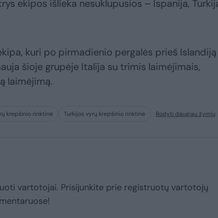
 trys ekipos išlieka nesuklupusios – Ispanija, Turkija
ekipa, kuri po pirmadienio pergalės prieš Islandiją
uja šioje grupėje Italija su trimis laimėjimais,
ną laimėjimą.
rų krepšinio rinktinė
Turkijos vyrų krepšinio rinktinė
Rodyti daugiau žymių
uoti vartotojai. Prisijunkite prie registruotų vartotojų
omentaruose!