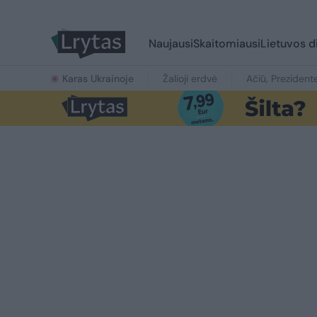
Naujausi
Skaitomiausi
Lietuvos d
Karas Ukrainoje
Žalioji erdvė
Ačiū, Prezident