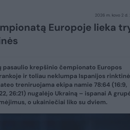
2026 m. kovo 2 d.
empionatą Europoje lieka tr
inės
 pasaulio krepšinio čempionato Europos
rankoje ir toliau neklumpa Ispanijos rinktinė
teo treniruojama ekipa namie 78:64 (16:9,
:22, 26:21) nugalėjo Ukrainą – ispanai A grup
imėjimus, o ukainiečiai liko su dviem.