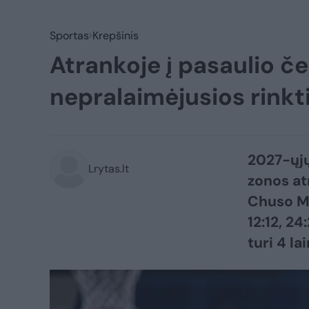
Sportas
Krepšinis
Atrankoje į pasaulio č
nepralaimėjusios rinkt
2027-ųjų
Lrytas.lt
zonos at
Chuso Ma
12:12, 24
turi 4 la