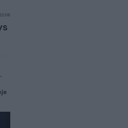
 22:06
ys
.
ėje