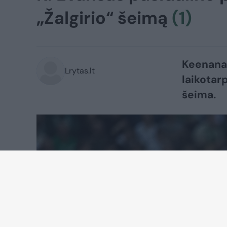
„Žalgirio“ šeimą
(1)
Keenanas
Lrytas.lt
laikotarp
šeima.