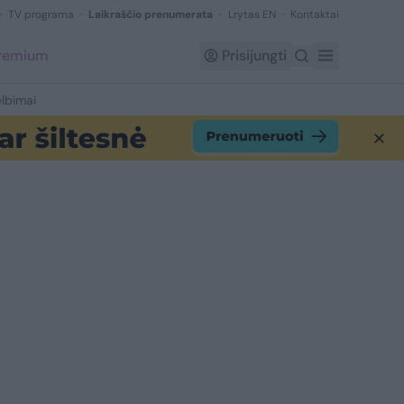
TV programa
Laikraščio prenumerata
Lrytas EN
Kontaktai
Premium
Prisijungti
lbimai