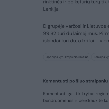
rinktinės ir po keturių turų tik
Lenkija.
D grupėje varžosi ir Lietuvos 
99:82 turi du laimėjimus. Pirma
islandai turi du, o britai – vie
Ispanijos vyrų krepšinio rinktinė
Lenkijos vy
Komentuoti po šiuo straipsniu
Komentuoti gali tik Lrytas registr
bendruomenės ir bendraukite k