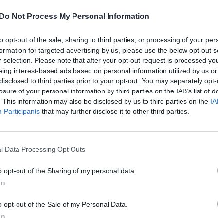
Daugiau nuotraukų (1)
Do Not Process My Personal Information
to opt-out of the sale, sharing to third parties, or processing of your per
ia Turkijos ekipa, kuri C grupėje pirmadienį 94:86
formation for targeted advertising by us, please use the below opt-out s
r selection. Please note that after your opt-out request is processed y
galėjo du laimėjimus turinčią Serbiją. Serbijoje tur
eing interest-based ads based on personal information utilized by us or
disclosed to third parties prior to your opt-out. You may separately opt-
losure of your personal information by third parties on the IAB’s list of
. This information may also be disclosed by us to third parties on the
IA
iekti revanšą – tris laimėjimus turintys graikai
Participants
that may further disclose it to other third parties.
, 22:17, 13:18, 22:12).
l Data Processing Opt Outs
o opt-out of the Sharing of my personal data.
In
o opt-out of the Sale of my Personal Data.
In