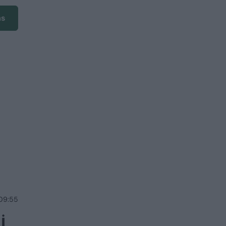
ms
 09:55
į