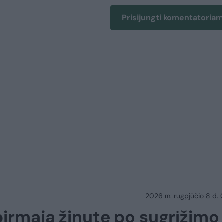
Prisijungti komentatoria
2026 m. rugpjūčio 8 d.
pirmąja žinute po sugrįžimo 