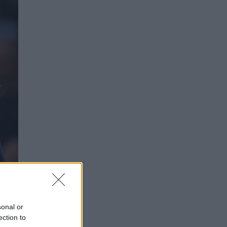
sonal or
ection to