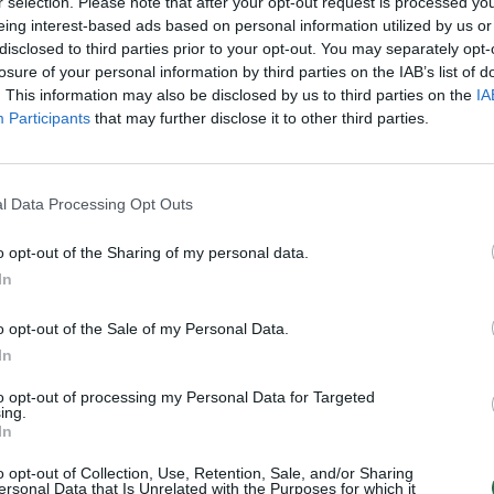
r selection. Please note that after your opt-out request is processed y
eing interest-based ads based on personal information utilized by us or
rtando“ žurnalistas Alessandro Luigi Maggi praneš
disclosed to third parties prior to your opt-out. You may separately opt-
losure of your personal information by third parties on the IAB’s list of
asukti skirtingais keliais žada Neapolio „GeVi“
. This information may also be disclosed by us to third parties on the
IA
istupas Žemaitis.
Participants
that may further disclose it to other third parties.
ro tapo šio sezono pradžioje. Vis dėlto pasirody
l Data Processing Opt Outs
dovų neįkvėpė.
o opt-out of the Sharing of my personal data.
In
da per 20 sužaistų rungtynių iškovojo 7 pergales
likta.
o opt-out of the Sale of my Personal Data.
In
to opt-out of processing my Personal Data for Targeted
ing.
In
o opt-out of Collection, Use, Retention, Sale, and/or Sharing
ersonal Data that Is Unrelated with the Purposes for which it