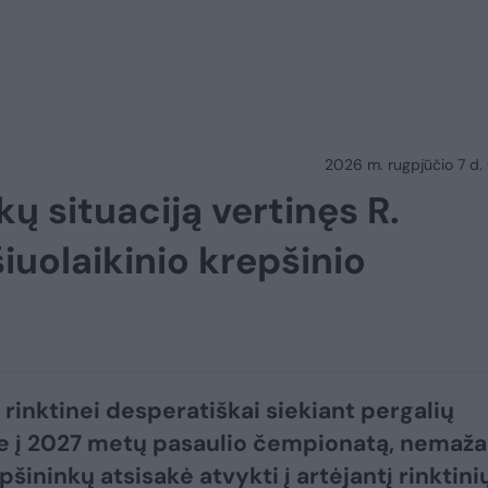
2026 m. rugpjūčio 7 d.
ų situaciją vertinęs R.
šiuolaikinio krepšinio
 rinktinei desperatiškai siekiant pergalių
e į 2027 metų pasaulio čempionatą, nemaža
pšininkų atsisakė atvykti į artėjantį rinktini