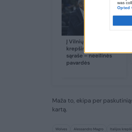
was col
Opted 
Į Vilnių atvyks
krepšinio elitas:
sąraše – neeilinės
pavardės
Maža to, ekipa per paskutinią
kartą.
Wolves
Alessandro Magro
Italijos krep