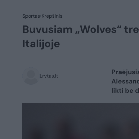
Sportas
Krepšinis
Buvusiam „Wolves“ tren
Italijoje
Praėjusi
Lrytas.lt
Alessand
likti be 