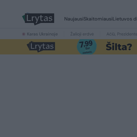
Naujausi
Skaitomiausi
Lietuvos d
Karas Ukrainoje
Žalioji erdvė
Ačiū, Prezident