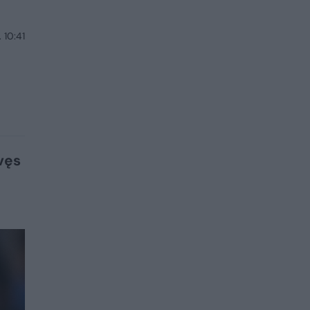
 10:41
vęs
i