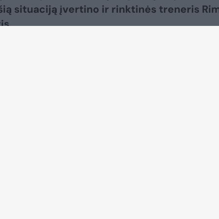
šią situaciją įvertino ir rinktinės treneris Ri
is.