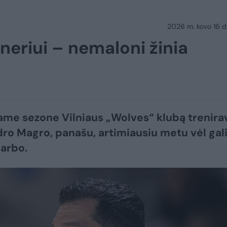
2026 m. kovo 16 d.
eriui – nemaloni žinia
ame sezone Vilniaus „Wolves“ klubą trenira
ro Magro, panašu, artimiausiu metu vėl gal
darbo.