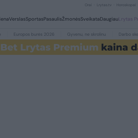
Orai
Lrytas.tv
Horoskopai
iena
Verslas
Sportas
Pasaulis
Žmonės
Sveikata
Daugiau
Lrytas 
e
Europos burės 2026
Gyvenu, ne skrolinu
Darbo ske