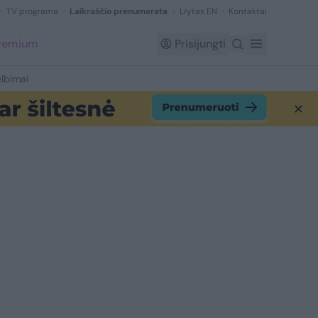
TV programa
Laikraščio prenumerata
Lrytas EN
Kontaktai
Premium
Prisijungti
lbimai