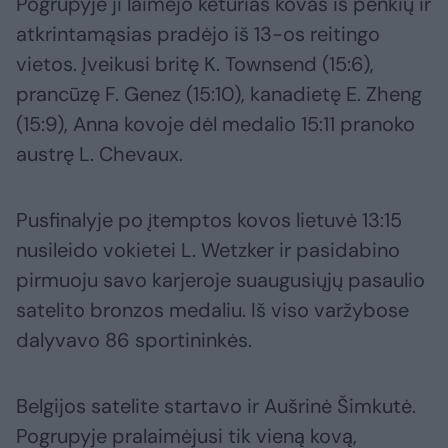
Pogrupyje ji laimėjo keturias kovas iš penkių ir
atkrintamąsias pradėjo iš 13-os reitingo
vietos. Įveikusi britę K. Townsend (15:6),
prancūzę F. Genez (15:10), kanadietę E. Zheng
(15:9), Anna kovoje dėl medalio 15:11 pranoko
austrę L. Chevaux.
Pusfinalyje po įtemptos kovos lietuvė 13:15
nusileido vokietei L. Wetzker ir pasidabino
pirmuoju savo karjeroje suaugusiųjų pasaulio
satelito bronzos medaliu. Iš viso varžybose
dalyvavo 86 sportininkės.
Belgijos satelite startavo ir Aušrinė Šimkutė.
Pogrupyje pralaimėjusi tik vieną kovą,