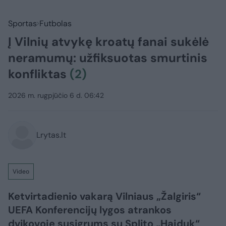
Sportas
Futbolas
Į Vilnių atvykę kroatų fanai sukėlė
neramumų: užfiksuotas smurtinis
konfliktas
(2)
2026 m. rugpjūčio 6 d. 06:42
Lrytas.lt
Video
Ketvirtadienio vakarą Vilniaus „Žalgiris“
UEFA Konferencijų lygos atrankos
dvikovoje susigrums su Splito „Hajduk“