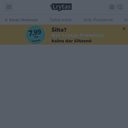
Karas Ukrainoje
Žalioji erdvė
Ačiū, Prezidente
E