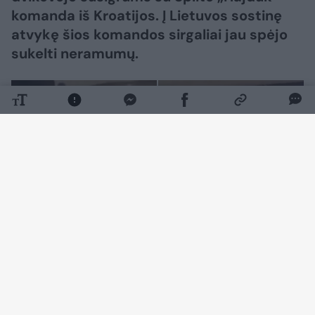
komanda iš Kroatijos. Į Lietuvos sostinę
atvykę šios komandos sirgaliai jau spėjo
sukelti neramumų.
Daugiau nuotraukų (1)
„11x11.lt“ pasidalintame vaizdo įraše matyti,