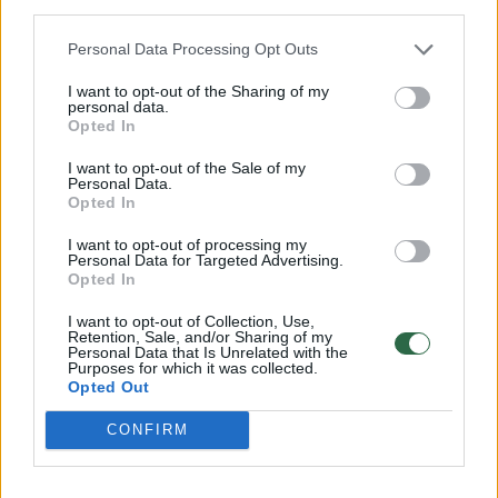
third parties.
„Karalienė“: apie Los Andželą
Šiuolaik
Personal Data Processing Opt Outs
galvojanti G. Venčkauskaitė
pasaulio
nusilenkė L. Asadauskaitei-
Druskini
I want to opt-out of the Sharing of my
Zadneprovskienei
tvarios 
personal data.
Opted In
I want to opt-out of the Sale of my
Personal Data.
Opted In
I want to opt-out of processing my
Vyrų grupėje Lietuvą atstovavo Makaras
Personal Data for Targeted Advertising.
Opted In
Lozenko, pogrupyje laimėjęs tris kovas iš
penkių. Atkrintamąsias jis pradėjo iš 56-os
I want to opt-out of Collection, Use,
Retention, Sale, and/or Sharing of my
pozicijos, bet įspūdingai 15:9 nugalėjo olandą
Personal Data that Is Unrelated with the
Purposes for which it was collected.
K. Veenenbosą bei tokiu pat rezultatu – 9-ąją
Opted Out
vietą turėjusį austrą C. Richtardą.
CONFIRM
Kovoje dėl patekimo tarp 16-os stipriausiųjų