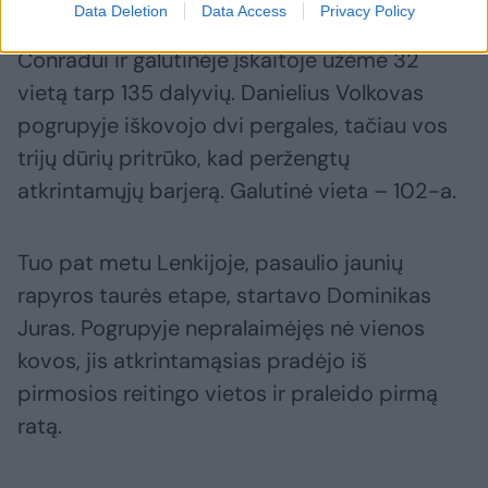
Data Deletion
Data Access
Privacy Policy
Makaras 10:15 pralaimėjo prancūzui N.
Conradui ir galutinėje įskaitoje užėmė 32
vietą tarp 135 dalyvių. Danielius Volkovas
pogrupyje iškovojo dvi pergales, tačiau vos
trijų dūrių pritrūko, kad peržengtų
atkrintamųjų barjerą. Galutinė vieta – 102-a.
Tuo pat metu Lenkijoje, pasaulio jaunių
rapyros taurės etape, startavo Dominikas
Juras. Pogrupyje nepralaimėjęs nė vienos
kovos, jis atkrintamąsias pradėjo iš
pirmosios reitingo vietos ir praleido pirmą
ratą.