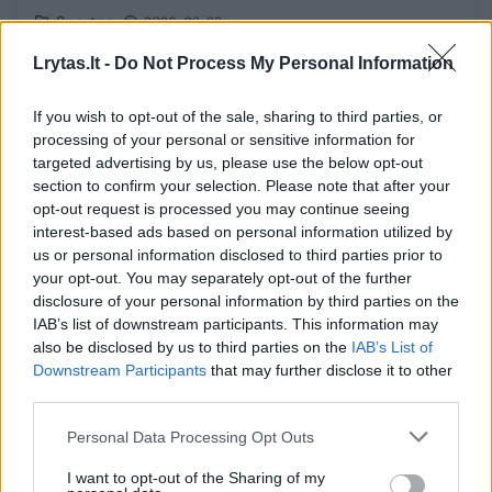
Sportas
2026-03-23
Lrytas.lt -
Do Not Process My Personal Information
1
If you wish to opt-out of the sale, sharing to third parties, or
processing of your personal or sensitive information for
targeted advertising by us, please use the below opt-out
section to confirm your selection. Please note that after your
opt-out request is processed you may continue seeing
interest-based ads based on personal information utilized by
us or personal information disclosed to third parties prior to
your opt-out. You may separately opt-out of the further
disclosure of your personal information by third parties on the
IAB’s list of downstream participants. This information may
also be disclosed by us to third parties on the
IAB’s List of
Downstream Participants
that may further disclose it to other
Europos jaunių fechtavimo čempionate D.
third parties.
Juras pateko tarp 16-os geriausiųjų
Personal Data Processing Opt Outs
Sportas
2026-02-26
I want to opt-out of the Sharing of my