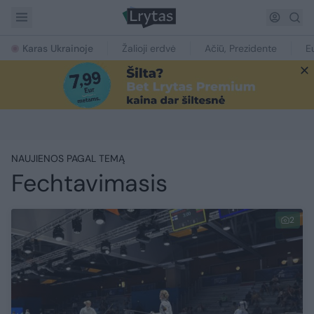
Karas Ukrainoje
Žalioji erdvė
Ačiū, Prezidente
E
NAUJIENOS PAGAL TEMĄ
Fechtavimasis
2