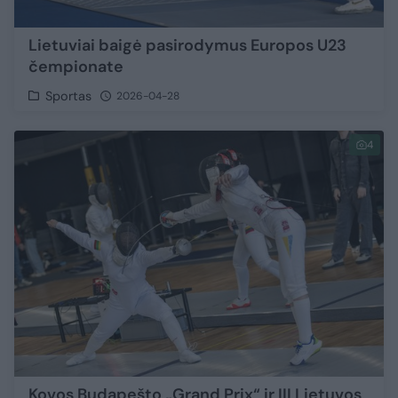
Lietuviai baigė pasirodymus Europos U23
čempionate
Sportas
2026-04-28
4
Kovos Budapešto „Grand Prix“ ir III Lietuvos