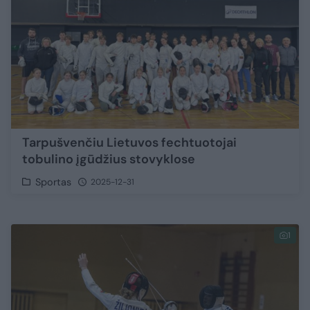
Tarpušvenčiu Lietuvos fechtuotojai
tobulino įgūdžius stovyklose
Sportas
2025-12-31
1