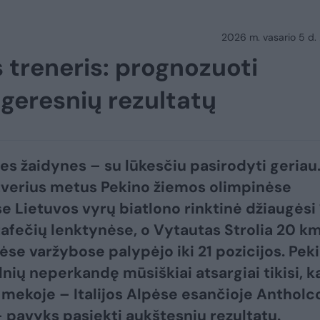
2026 m. vasario 5 d.
s treneris: prognozuoti
 geresnių rezultatų
nes žaidynes – su lūkesčiu pasirodyti geriau
tverius metus Pekino žiemos olimpinėse
e Lietuvos vyrų biatlono rinktinė džiaugėsi 
tafečių lenktynėse, o Vytautas Strolia 20 k
se varžybose palypėjo iki 21 pozicijos. Pek
lnių neperkandę mūsiškiai atsargiai tikisi, k
 mekoje – Italijos Alpėse esančioje Antholc
– pavyks pasiekti aukštesnių rezultatų.