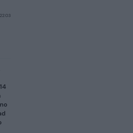
 22:03
.
14
m
ino
ad
o