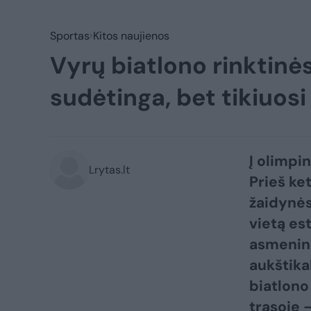
Sportas
Kitos naujienos
Vyrų biatlono rinktinė
sudėtinga, bet tikiuosi
Į olimpi
Lrytas.lt
Prieš ke
žaidynės
vietą es
asmeninė
aukštika
biatlono
trasoje 