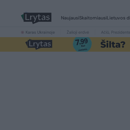
Naujausi
Skaitomiausi
Lietuvos d
Karas Ukrainoje
Žalioji erdvė
Ačiū, Prezident