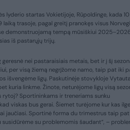
ės lyderio startas Vokietijoje, Rūpoldinge, kada 1
9 laiką trasoje, pagal greitį pranokęs visus Norveg
ybose demonstruojamą tempą mūsiškiui 2025–202
as iš pastarųjų trijų.
eresnė nei pastaraisiais metais, bet ir į šį sezo
iui, per visą žiemą negrįžome namo, taip pat iki p
s išvengėme ligų. Paskutinėje stovykloje Vytaut
bet kuria linkme. Žinote, neturėjome ligų visą sezo
s rytoj? Sportininkams ir treneriams sunku
 kad viskas bus gerai. Šiemet turėjome kur kas ilg
ai jaučiasi. Sportinė forma du trimestrus taip pat
iu susidūrėme su problemomis šaudant“, – probl