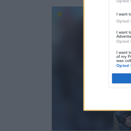
Opted 
I want t
Opted 
I want 
Advertis
Opted 
I want t
of my P
was col
Opted 