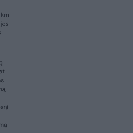
0 km
ijos
6
ną
at
as
ną,
esnį
emą