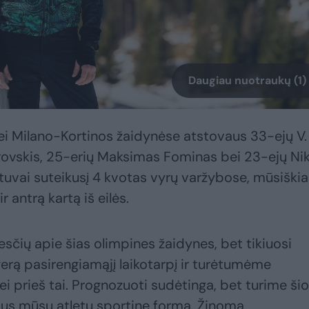
Daugiau nuotraukų (1)
nei Milano-Kortinos žaidynėse atstovaus 33-ejų V.
rovskis, 25-erių Maksimas Fominas bei 23-ejų Nik
etuvai suteikusį 4 kvotas vyrų varžybose, mūsiškia
r antrą kartą iš eilės.
kesčių apie šias olimpines žaidynes, bet tikiuosi
gerą pasirengiamąjį laikotarpį ir turėtumėme
i prieš tai. Prognozuoti sudėtinga, bet turime šio
ius mūsų atletų sportinę formą. Žinoma,