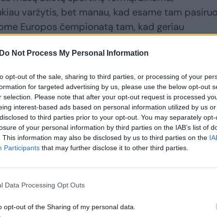
unkiau varžytis, bet manau, kad esame tam pasiruo
eidome Europos čempionatą tam, kad geriau
ikome sukryžiavę pirštus ir sunkiai dirbame, ka
Do Not Process My Personal Information
usio“, – sakė Lietuvos vyrų rinktinės treneris
to opt-out of the sale, sharing to third parties, or processing of your per
formation for targeted advertising by us, please use the below opt-out s
r selection. Please note that after your opt-out request is processed y
ovavusį biatlono specialistą džiugina V. Strolios
eing interest-based ads based on personal information utilized by us or
ma šio sezono metu. Anykštėnas į pajėgiausiųjų 
disclosed to third parties prior to your opt-out. You may separately opt-
losure of your personal information by third parties on the IAB’s list of
ės etapuose Estešunde, Hochfilcene ir Rūpoldinge
. This information may also be disclosed by us to third parties on the
IA
yko Austrijoje esančiame Hochfilcene, 12,5 km
Participants
that may further disclose it to other third parties.
us 14 vietą.
l Data Processing Opt Outs
rulevičiaus įspūdžiai iš Milano: įvertino žaidynių
o opt-out of the Sharing of my personal data.