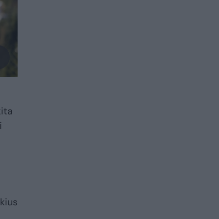
ita
i
kius