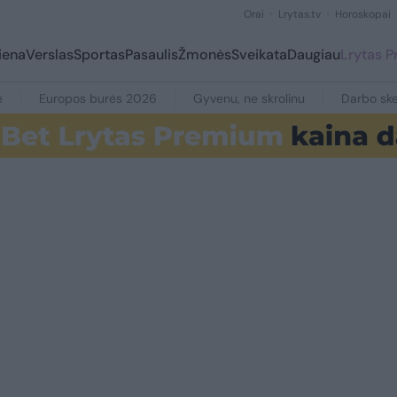
Orai
Lrytas.tv
Horoskopai
iena
Verslas
Sportas
Pasaulis
Žmonės
Sveikata
Daugiau
Lrytas 
e
Europos burės 2026
Gyvenu, ne skrolinu
Darbo ske