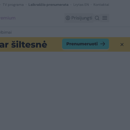
TV programa
Laikraščio prenumerata
Lrytas EN
Kontaktai
Premium
Prisijungti
lbimai