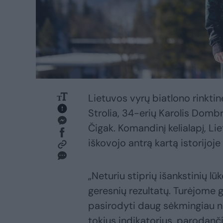
Lietuvos vyrų biatlono rinkti
Strolia, 34-erių Karolis Domb
Čigak. Komandinį kelialapį, Li
iškovojo antrą kartą istorijoje i
„Neturiu stiprių išankstinių lū
geresnių rezultatų. Turėjome 
pasirodyti daug sėkmingiau ne
tokius indikatorius, parodanč