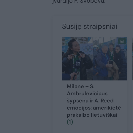
įvardijo F. Svobova.
Susiję straipsniai
Milane – S.
Ambrulevičiaus
šypsena ir A. Reed
emocijos: amerikietė
prakalbo lietuviškai
(1)