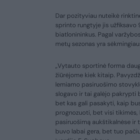
Dar pozityviau nuteikė rinktin
sprinto rungtyje jis užfiksavo 
biatlonininkus. Pagal varž
metų sezonas yra sėkmingiausi
„Vytauto sportinė forma daug g
žiūrėjome kiek kitaip. Pavyzdž
lemiamo pasiruošimo stovyklo
slogavo ir tai galėjo pakrypti 
bet kas gali pasakyti, kaip bu
prognozuoti, bet visi tikimės,
pasiruošimą aukštikalnėse ir t
buvo labai gera, bet tuo pač