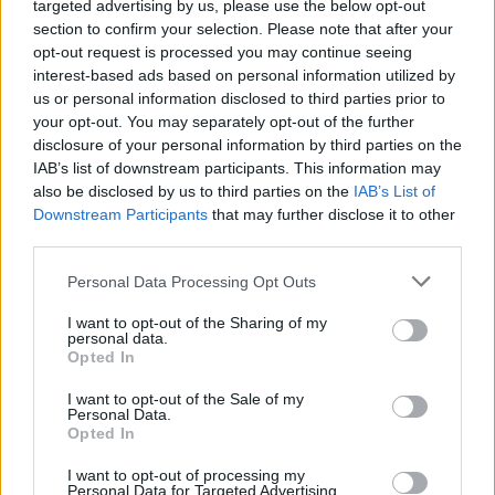
Susiję straipsniai
targeted advertising by us, please use the below opt-out
section to confirm your selection. Please note that after your
opt-out request is processed you may continue seeing
interest-based ads based on personal information utilized by
us or personal information disclosed to third parties prior to
your opt-out. You may separately opt-out of the further
disclosure of your personal information by third parties on the
Milano
IAB’s list of downstream participants. This information may
mados
also be disclosed by us to third parties on the
IAB’s List of
savaitė:
Downstream Participants
that may further disclose it to other
„Missoni“
third parties.
žavėjo
Personal Data Processing Opt Outs
paprastumu
I want to opt-out of the Sharing of my
personal data.
Opted In
I want to opt-out of the Sale of my
Personal Data.
Nuolat prabangią eleganciją diktavęs
Opted In
„Giorgio Armani“ ženklas taip pat reaguoja į
I want to opt-out of processing my
gyvenimo pokyčius. Greta aksominių suknelių
Personal Data for Targeted Advertising.