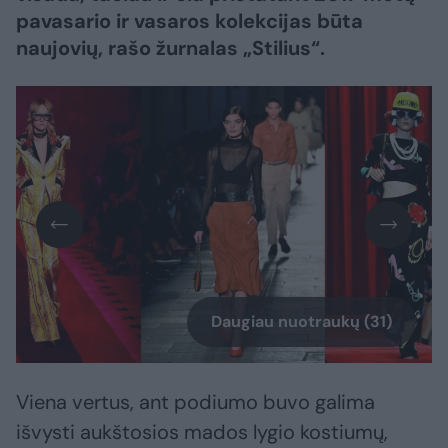
pavasario ir vasaros kolekcijas būta
naujovių, rašo žurnalas „Stilius“.
Daugiau nuotraukų (31)
Viena vertus, ant podiumo buvo galima
išvysti aukštosios mados lygio kostiumų,