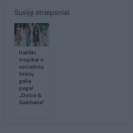
Susiję straipsniai
Itališki
tropikai ir
socialinių
tinklų
galia
pagal
„Dolce &
Gabbana“