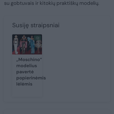
su gobtuvais ir kitokių praktiškų modelių.
Susiję straipsniai
„Moschino“
modelius
pavertė
popierinėmis
lėlėmis