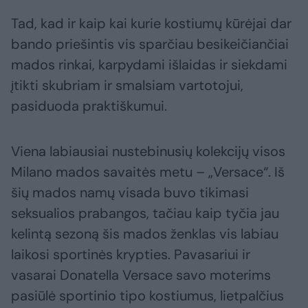
Tad, kad ir kaip kai kurie kostiumų kūrėjai dar
bando priešintis vis sparčiau besikeičiančiai
mados rinkai, karpydami išlaidas ir siekdami
įtikti skubriam ir smalsiam vartotojui,
pasiduoda praktiškumui.
Viena labiausiai nustebinusių kolekcijų visos
Milano mados savaitės metu – „Versace“. Iš
šių mados namų visada buvo tikimasi
seksualios prabangos, tačiau kaip tyčia jau
kelintą sezoną šis mados ženklas vis labiau
laikosi sportinės krypties. Pavasariui ir
vasarai Donatella Versace savo moterims
pasiūlė sportinio tipo kostiumus, lietpalčius