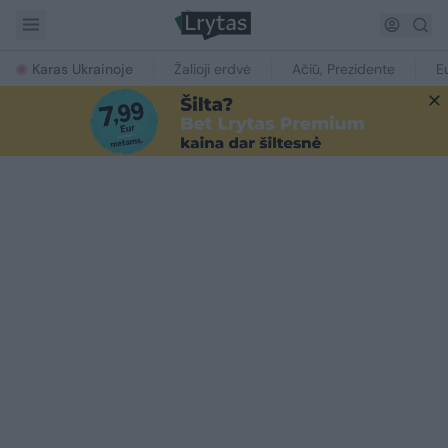
Karas Ukrainoje
Žalioji erdvė
Ačiū, Prezidente
E