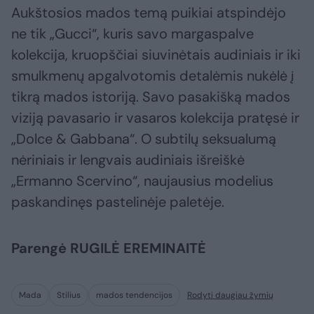
Aukštosios mados temą puikiai atspindėjo
ne tik „Gucci“, kuris savo margaspalve
kolekcija, kruopščiai siuvinėtais audiniais ir iki
smulkmenų apgalvotomis detalėmis nukėlė į
tikrą mados istoriją. Savo pasakišką mados
viziją pavasario ir vasaros kolekcija pratęsė ir
„Dolce & Gabbana“. O subtilų seksualumą
nėriniais ir lengvais audiniais išreiškė
„Ermanno Scervino“, naujausius modelius
paskandinęs pastelinėje paletėje.
Parengė RUGILĖ EREMINAITĖ
Mada
Stilius
mados tendencijos
Rodyti daugiau žymių