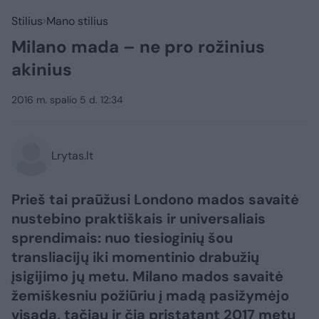
Stilius
Mano stilius
Milano mada – ne pro rožinius
akinius
2016 m. spalio 5 d. 12:34
Lrytas.lt
Prieš tai praūžusi Londono mados savaitė
nustebino praktiškais ir universaliais
sprendimais: nuo tiesioginių šou
transliacijų iki momentinio drabužių
įsigijimo jų metu. Milano mados savaitė
žemiškesniu požiūriu į madą pasižymėjo
visada, tačiau ir čia pristatant 2017 metų