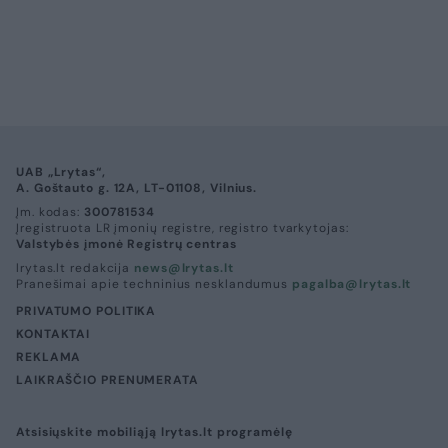
UAB „Lrytas“,
A. Goštauto g. 12A, LT-01108, Vilnius.
Įm. kodas:
300781534
Įregistruota LR įmonių registre, registro tvarkytojas:
Valstybės įmonė Registrų centras
lrytas.lt redakcija
news@lrytas.lt
Pranešimai apie techninius nesklandumus
pagalba@lrytas.lt
PRIVATUMO POLITIKA
KONTAKTAI
REKLAMA
LAIKRAŠČIO PRENUMERATA
Atsisiųskite mobiliąją lrytas.lt programėlę