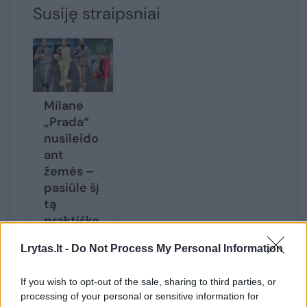
Susiję straipsniai
Milane
„Prada“
nusileido
ant
žemės –
pasiūlė šį
tą
praktiško
Lrytas.lt -
Do Not Process My Personal Information
If you wish to opt-out of the sale, sharing to third parties, or
processing of your personal or sensitive information for