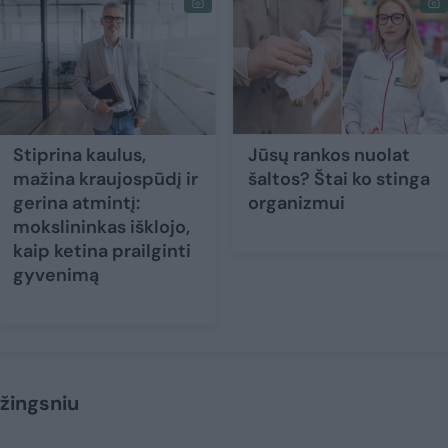
Stiprina kaulus,
Jūsų rankos nuolat
mažina kraujospūdį ir
šaltos? Štai ko stinga
gerina atmintį:
organizmui
mokslininkas išklojo,
kaip ketina prailginti
gyvenimą
 žingsniu