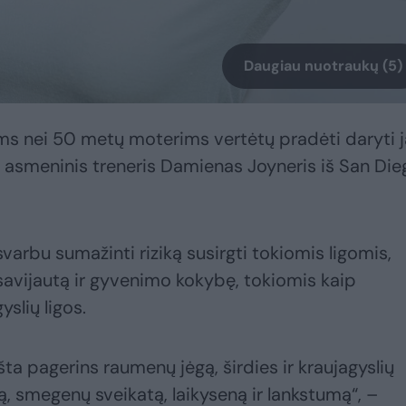
Daugiau nuotraukų (5)
ms nei 50 metų moterims vertėtų pradėti daryti 
as asmeninis treneris Damienas Joyneris iš San Die
arbu sumažinti riziką susirgti tokiomis ligomis,
 savijautą ir gyvenimo kokybę, tokiomis kaip
yslių ligos.
šta pagerins raumenų jėgą, širdies ir kraujagyslių
ą, smegenų sveikatą, laikyseną ir lankstumą“, –