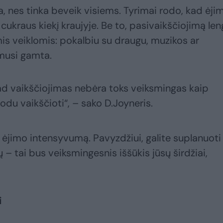
 nes tinka beveik visiems. Tyrimai rodo, kad ėji
 cukraus kiekį kraujyje. Be to, pasivaikščiojimą le
is veiklomis: pokalbiu su draugu, muzikos ar
imusi gamta.
ad vaikščiojimas nebėra toks veiksmingas kaip
du vaikščioti“, – sako D.Joyneris.
ti ėjimo intensyvumą. Pavyzdžiui, galite suplanuoti
 – tai bus veiksmingesnis iššūkis jūsų širdžiai,
i