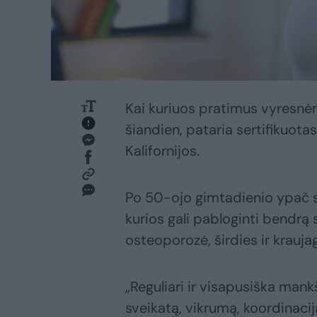
Kai kuriuos pratimus vyresnė
šiandien, pataria sertifikuot
Kalifornijos.
Po 50-ojo gimtadienio ypač sv
kurios gali pabloginti bendrą
osteoporozė, širdies ir kraujag
„Reguliari ir visapusiška mank
sveikatą, vikrumą, koordinacij