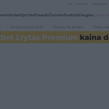
Orai
Lrytas.tv
Horoskopai
iena
Verslas
Sportas
Pasaulis
Žmonės
Sveikata
Daugiau
Lrytas 
e
Europos burės 2026
Gyvenu, ne skrolinu
Darbo ske