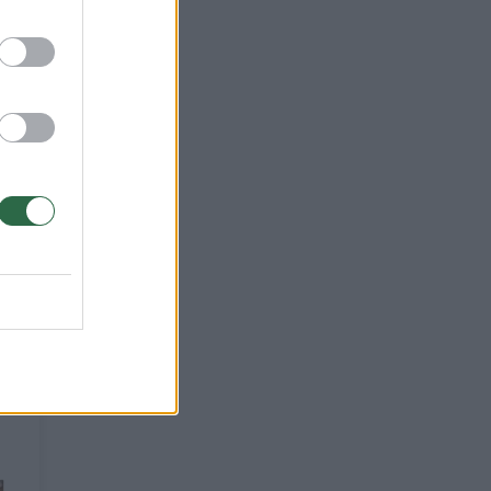
et
os