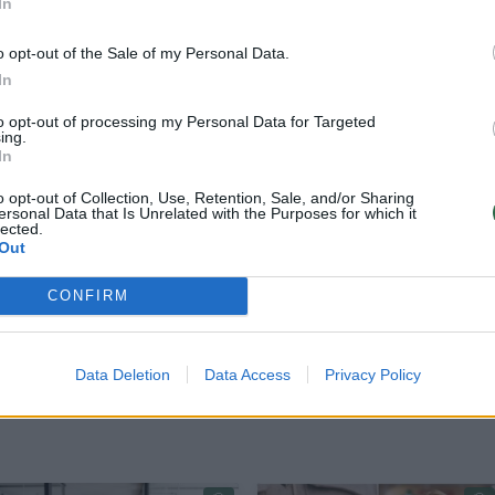
In
o opt-out of the Sale of my Personal Data.
In
to opt-out of processing my Personal Data for Targeted
ing.
In
o opt-out of Collection, Use, Retention, Sale, and/or Sharing
ižiausią naudą vyresniems nei 50 žmonėms?
ersonal Data that Is Unrelated with the Purposes for which it
lected.
Out
, kurios atitinka jų dabartinį fizinį pasirengimą, b
CONFIRM
adėtų išlaikyti ar pagerinti mobilumo ir savijaut
s. Jis išskyrė 6 fizinės veiklos formas:
Data Deletion
Data Access
Privacy Policy