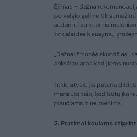
Ėjimas – dažna rekomendacija,
po valgio gali ne tik sumažinti
suderinti su kitomis maloniom
tinklalaidės klausymu, grožėj
„Dažnai žmonės skundžiasi, k
anksčiau arba kad jiems nuobo
Tokiu atveju jis pataria didin
maršrutą taip, kad būtų įkalnių
plaučiams ir raumenims.
2. Pratimai kaulams stiprint