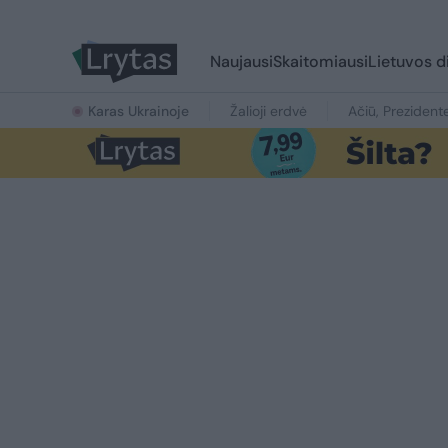
Naujausi
Skaitomiausi
Lietuvos d
Karas Ukrainoje
Žalioji erdvė
Ačiū, Prezident