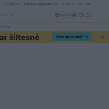
TV programa
Laikraščio prenumerata
Lrytas EN
Kontaktai
Premium
Prisijungti
lbimai