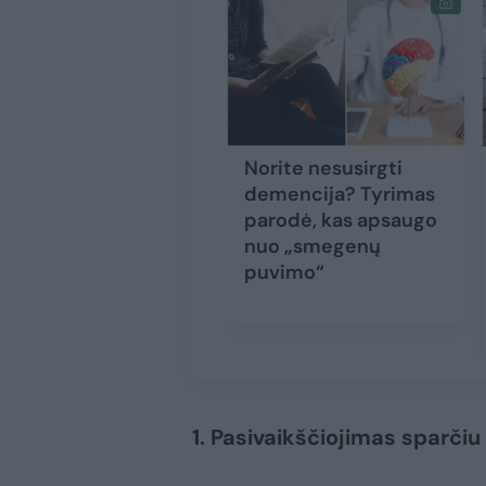
Norite nesusirgti
demencija? Tyrimas
parodė, kas apsaugo
nuo „smegenų
puvimo“
1. Pasivaikščiojimas sparčiu