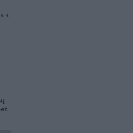
 05:42
sų
bet