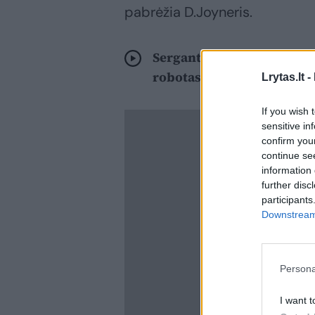
pabrėžia D.Joyneris.
Sergantiems Alzheimeriu 
robotas šuo
Lrytas.lt -
If you wish 
sensitive in
confirm you
continue se
information 
further disc
participants
Downstream 
Persona
I want t