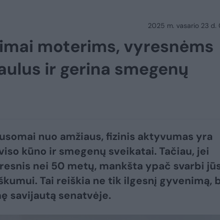
2025 m. vasario 23 d.
atimai moterims, vyresnėms
kaulus ir gerina smegenų
usomai nuo amžiaus, fizinis aktyvumas yra
viso kūno ir smegenų sveikatai. Tačiau, jei
resnis nei 50 metų, mankšta ypač svarbi jū
škumui. Tai reiškia ne tik ilgesnį gyvenimą, 
nę savijautą senatvėje.