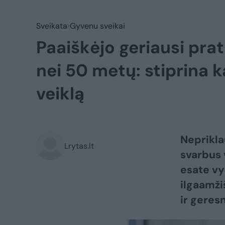
Sveikata
Gyvenu sveikai
Paaiškėjo geriausi pr
nei 50 metų: stiprina 
veiklą
Neprikla
Lrytas.lt
svarbus 
esate vy
ilgaamži
ir geres