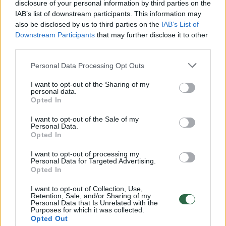
disclosure of your personal information by third parties on the
Ji skyrė dėmesio ir paplitusiam mitui, kad
IAB’s list of downstream participants. This information may
also be disclosed by us to third parties on the
IAB’s List of
alkoholis padėti užmigti. Priešingai – jis
Downstream Participants
that may further disclose it to other
kliudo.
third parties.
Personal Data Processing Opt Outs
„Yra tyrimai, kurie labai aiškiai parodo, kad
I want to opt-out of the Sharing of my
alkoholis nepadeda nei greičiau užmigti, nei
personal data.
Opted In
geriau atsipalaiduoti. Kas įdomu, alkoholis
I want to opt-out of the Sale of my
netgi suaktyvina mūsų streso sistemą. Taigi
Personal Data.
Opted In
pavartojus alkoholio mūsų kraujyje padidėja
kortizolio kiekis“, – pabrėžė L.Bojarskaitė.
I want to opt-out of processing my
Personal Data for Targeted Advertising.
Opted In
Geriausia miego higiena: reguliarumas –
I want to opt-out of Collection, Use,
Retention, Sale, and/or Sharing of my
ėjimas miegoti ir kėlimasis ryte tuo pačiu
Personal Data that Is Unrelated with the
Purposes for which it was collected.
metu; šviesa pirmoje dienos pusėje ir tamsa
Opted Out