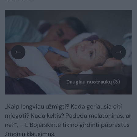
Daugiau nuotraukų (3)
„Kaip lengviau užmigti? Kada geriausia eiti
miegoti? Kada keltis? Padeda melatoninas, ar
ne?“, – L.Bojarskaitė tikino girdinti paprastus
žmonių klausimus.