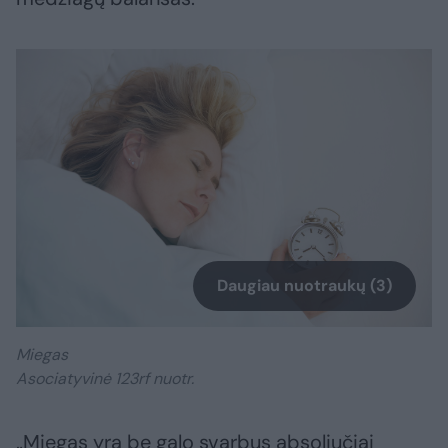
Daugiau nuotraukų (3)
Miegas
Asociatyvinė 123rf nuotr.
„Miegas yra be galo svarbus absoliučiai