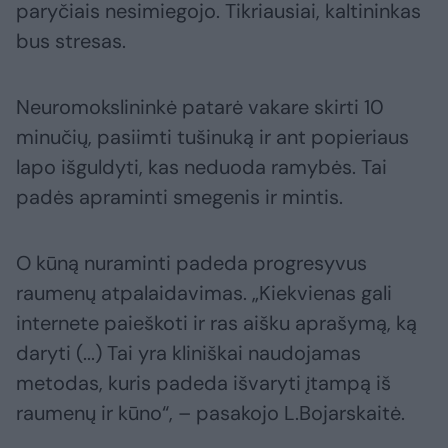
paryčiais nesimiegojo. Tikriausiai, kaltininkas
bus stresas.
Neuromokslininkė patarė vakare skirti 10
minučių, pasiimti tušinuką ir ant popieriaus
lapo išguldyti, kas neduoda ramybės. Tai
padės apraminti smegenis ir mintis.
O kūną nuraminti padeda progresyvus
raumenų atpalaidavimas. „Kiekvienas gali
internete paieškoti ir ras aišku aprašymą, ką
daryti (...) Tai yra kliniškai naudojamas
metodas, kuris padeda išvaryti įtampą iš
raumenų ir kūno“, – pasakojo L.Bojarskaitė.