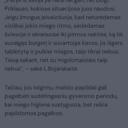
„Patys iš savęs jie nėra nei geri, nei blogi.
Priklauso, kokiose situacijose juos naudosi.
Jeigu žmogus įsivaizduoja, kad neturėdamas
visiškai jokio miego ritmo, sėdėdamas
šviesoje ir ekranuose iki pirmos nakties, ką tik
suvalgęs burgerį ir suvartojęs kavos, jis išgers
tabletytę ir puikiai miegos, taip tikrai nebus.
Tiesą sakant, net su migdomaisiais taip
nebus“, – sakė L.Bojarskaitė.
Tačiau, jos teigimu, maisto papildai gali
pagelbėti sudėtingesniu gyvenimo periodu,
kai miego higiena sustyguota, bet reikia
papildomos pagalbos.