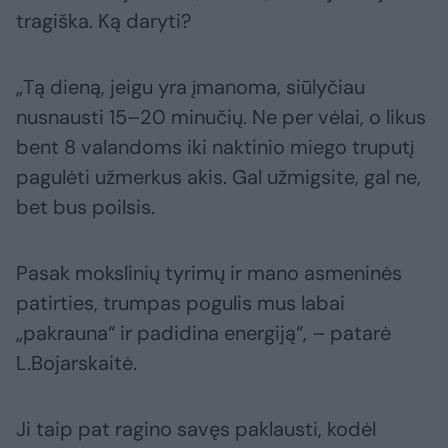
tragiška. Ką daryti?
„Tą dieną, jeigu yra įmanoma, siūlyčiau
nusnausti 15–20 minučių. Ne per vėlai, o likus
bent 8 valandoms iki naktinio miego truputį
pagulėti užmerkus akis. Gal užmigsite, gal ne,
bet bus poilsis.
Pasak mokslinių tyrimų ir mano asmeninės
patirties, trumpas pogulis mus labai
„pakrauna“ ir padidina energiją“, – patarė
L.Bojarskaitė.
Ji taip pat ragino savęs paklausti, kodėl