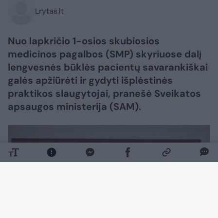
Lrytas.lt
Nuo lapkričio 1-osios skubiosios
medicinos pagalbos (SMP) skyriuose dalį
lengvesnės būklės pacientų savarankiškai
galės apžiūrėti ir gydyti išplėstinės
praktikos slaugytojai, pranešė Sveikatos
apsaugos ministerija (SAM).