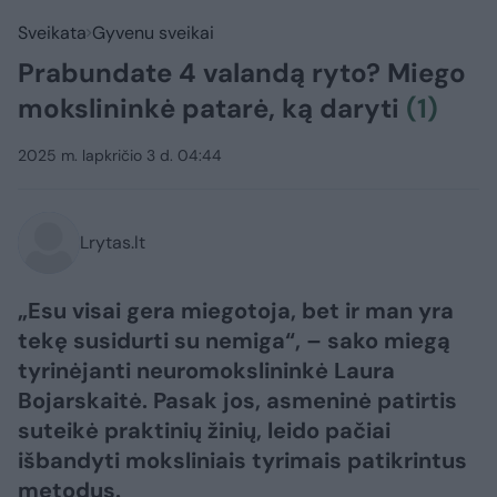
Sveikata
Gyvenu sveikai
Prabundate 4 valandą ryto? Miego
mokslininkė patarė, ką daryti
(1)
2025 m. lapkričio 3 d. 04:44
Lrytas.lt
„Esu visai gera miegotoja, bet ir man yra
tekę susidurti su nemiga“, – sako miegą
tyrinėjanti neuromokslininkė Laura
Bojarskaitė. Pasak jos, asmeninė patirtis
suteikė praktinių žinių, leido pačiai
išbandyti moksliniais tyrimais patikrintus
metodus.