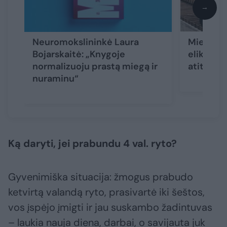
→
Neuromokslininkė Laura
Miegas –
Bojarskaitė: „Knygoje
eliksyras
normalizuoju prastą miegą ir
atitolin
nuraminu“
Ką daryti, jei prabundu 4 val. ryto?
Gyvenimiška situacija: žmogus prabudo
ketvirtą valandą ryto, prasivartė iki šeštos,
vos įspėjo įmigti ir jau suskambo žadintuvas
– laukia nauja diena, darbai, o savijauta juk