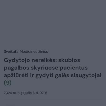
Sveikata
Medicinos žinios
Gydytojo nereikės: skubios
pagalbos skyriuose pacientus
apžiūrėti ir gydyti galės slaugytojai
(9)
2026 m. rugpjūčio 6 d. 07:16