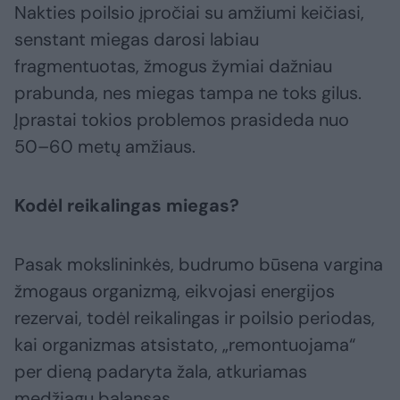
Nakties poilsio įpročiai su amžiumi keičiasi,
senstant miegas darosi labiau
fragmentuotas, žmogus žymiai dažniau
prabunda, nes miegas tampa ne toks gilus.
Įprastai tokios problemos prasideda nuo
50–60 metų amžiaus.
Kodėl reikalingas miegas?
Pasak mokslininkės, budrumo būsena vargina
žmogaus organizmą, eikvojasi energijos
rezervai, todėl reikalingas ir poilsio periodas,
kai organizmas atsistato, „remontuojama“
per dieną padaryta žala, atkuriamas
medžiagų balansas.