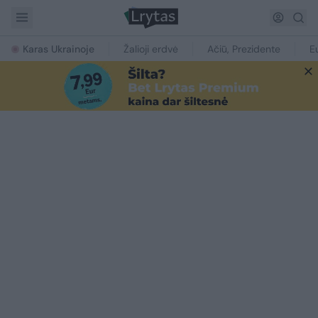
Karas Ukrainoje
Žalioji erdvė
Ačiū, Prezidente
E