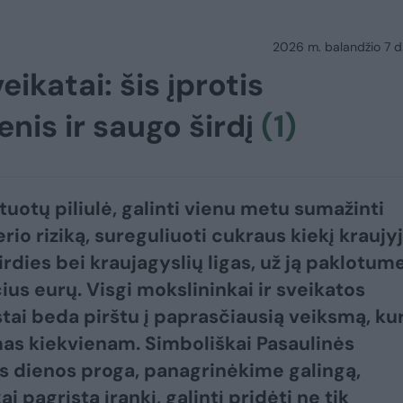
2026 m. balandžio 7 d.
katai: šis įprotis
nis ir saugo širdį
(1)
tuotų piliulė, galinti vienu metu sumažinti
io riziką, sureguliuoti cukraus kiekį kraujyj
irdies bei kraujagyslių ligas, už ją paklotum
ius eurų. Visgi mokslininkai ir sveikatos
stai beda pirštu į paprasčiausią veiksmą, kur
as kiekvienam. Simboliškai Pasaulinės
s dienos proga, panagrinėkime galingą,
i pagrįstą įrankį, galintį pridėti ne tik