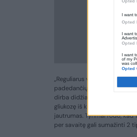
Opted 
I want t
Opted 
I want 
Advertis
Opted 
I want t
of my P
was col
Opted 
„Reguliarus vaikščiojimas yra
padedančių valdyti 2 tipo diab
dirba didžiausia mūsų raumen
gliukozę iš kraujo, todėl sumaž
jautrumas. Tyrimai rodo, kad
per savaitę gali sumažinti 2 