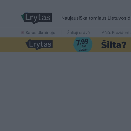
Naujausi
Skaitomiausi
Lietuvos d
Karas Ukrainoje
Žalioji erdvė
Ačiū, Prezident