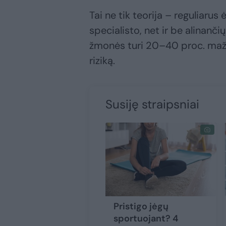
Tai ne tik teorija – reguliarus
specialisto, net ir be alinanči
žmonės turi 20–40 proc. mažes
riziką.
Susiję straipsniai
Pristigo jėgų
sportuojant? 4