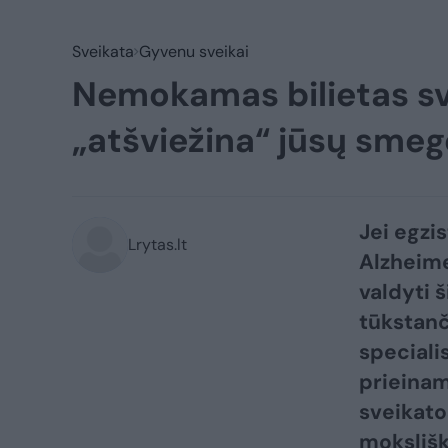
Sveikata
Gyvenu sveikai
Nemokamas bilietas svei
„atšviežina“ jūsų smege
Jei egzis
Lrytas.lt
Alzheimer
valdyti š
tūkstanč
speciali
prieinam
sveikato
moksliška