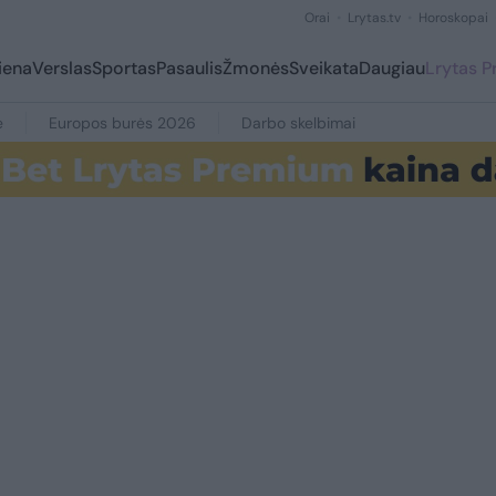
Orai
Lrytas.tv
Horoskopai
iena
Verslas
Sportas
Pasaulis
Žmonės
Sveikata
Daugiau
Lrytas 
e
Europos burės 2026
Darbo skelbimai