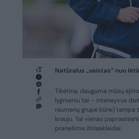
Natūralus „vaistas“ nuo lėtin
Tikėtina, dauguma mūsų ėjimą 
lygmeniu tai – intensyvus dar
raumenų grupė kūne) tampa tar
kraujo. Tai vienas paprastesn
pranešime žiniasklaidai.