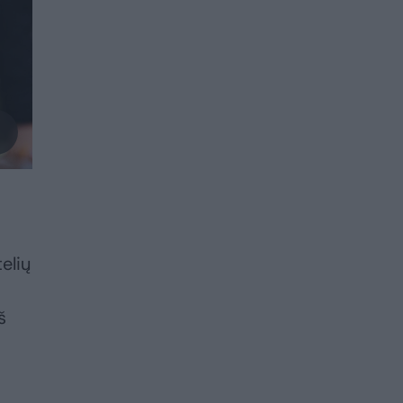
elių
š