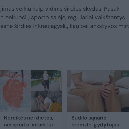
 ėjimas veikia kaip vidinis širdies skydas. Pasak
ų treniruočių sporto salėje, reguliariai vaikštantys
nę širdies ir kraujagyslių ligų bei ankstyvos mirt
Nereikės nei dietos,
Sudilo sąnario
nei sporto: infarktui
kremzlė: gydytojas