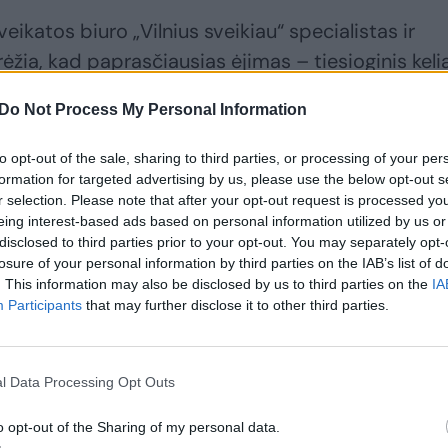
ikatos biuro „Vilnius sveikiau“ specialistas ir
žia, kad paprasčiausias ėjimas – tiesioginis kelia
Do Not Process My Personal Information
u nei pusė lietuvių turi antsvorio: kainą vertina la
to opt-out of the sale, sharing to third parties, or processing of your per
formation for targeted advertising by us, please use the below opt-out s
r selection. Please note that after your opt-out request is processed y
eing interest-based ads based on personal information utilized by us or
disclosed to third parties prior to your opt-out. You may separately opt-
losure of your personal information by third parties on the IAB’s list of
. This information may also be disclosed by us to third parties on the
IA
Participants
that may further disclose it to other third parties.
l Data Processing Opt Outs
o opt-out of the Sharing of my personal data.