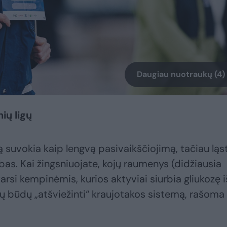
Daugiau nuotraukų (4)
ių ligų
suvokia kaip lengvą pasivaikščiojimą, tačiau ląst
bas. Kai žingsniuojate, kojų raumenys (didžiausia
si kempinėmis, kurios aktyviai siurbia gliukozę i
ių būdų „atšviežinti“ kraujotakos sistemą, rašoma