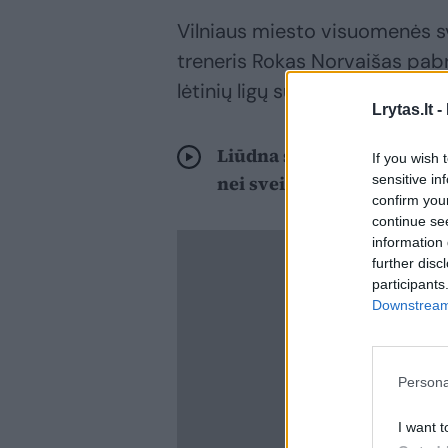
Vilniaus miesto visuomenės sve
treneris Rokas Norvaišas pabrė
lėtinių ligų suvaldymą:
Lrytas.lt -
Liūdna statistika – daugia
If you wish 
sensitive in
nei sveikatą
confirm you
continue se
information 
further disc
participants
Downstream 
Persona
I want t