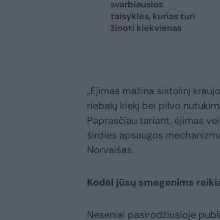
svarbiausios
taisyklės, kurias turi
žinoti kiekvienas
„Ėjimas mažina sistolinį krauj
riebalų kiekį bei pilvo nutukimą
Paprasčiau tariant, ėjimas vei
širdies apsaugos mechanizmas“
Norvaišas.
Kodėl jūsų smegenims reiki
Neseniai pasirodžiusioje publik