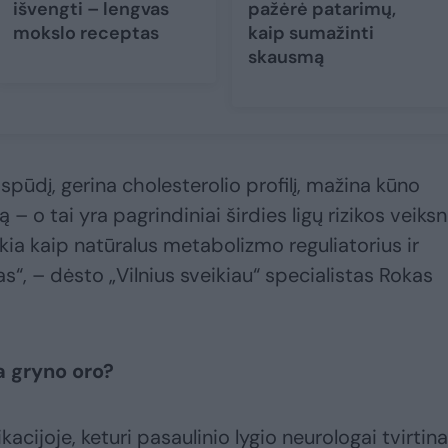
išvengti – lengvas
pažėrė patarimų,
mokslo receptas
kaip sumažinti
skausmą
ospūdį, gerina cholesterolio profilį, mažina kūno
 – o tai yra pagrindiniai širdies ligų rizikos veiksni
kia kaip natūralus metabolizmo reguliatorius ir
, – dėsto „Vilnius sveikiau“ specialistas Rokas
a gryno oro?
acijoje, keturi pasaulinio lygio neurologai tvirtina