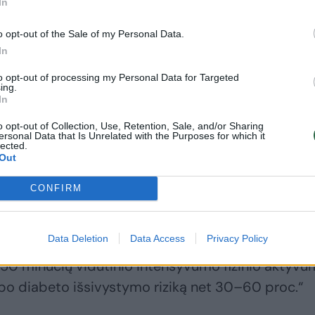
In
o opt-out of the Sale of my Personal Data.
In
to opt-out of processing my Personal Data for Targeted
ing.
In
o opt-out of Collection, Use, Retention, Sale, and/or Sharing
ersonal Data that Is Unrelated with the Purposes for which it
lected.
Out
 viena stipriausių nemedikamentinių priemonių,
CONFIRM
etą ir širdies bei kraujagyslių ligas. Kai einame,
ų grupė – kojų raumenys. Jie aktyviai naudoja
Data Deletion
Data Access
Privacy Policy
ėja cukraus kiekis kraujyje ir pagerėja insulino
 150 minučių vidutinio intensyvumo fizinio aktyv
tipo diabeto išsivystymo riziką net 30–60 proc.“