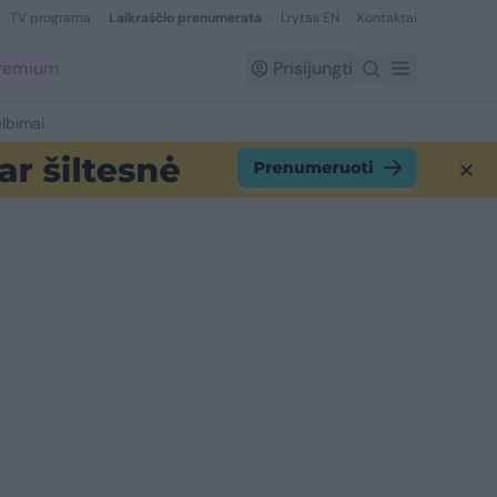
TV programa
Laikraščio prenumerata
Lrytas EN
Kontaktai
Premium
Prisijungti
lbimai