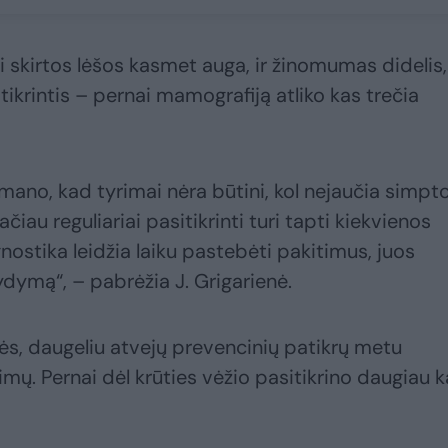
skirtos lėšos kasmet auga, ir žinomumas didelis,
ikrintis – pernai mamografiją atliko kas trečia
 mano, kad tyrimai nėra būtini, kol nejaučia simp
ačiau reguliariai pasitikrinti turi tapti kiekvienos
ostika leidžia laiku pastebėti pakitimus, juos
i gydymą“, – pabrėžia J. Grigarienė.
tės, daugeliu atvejų prevencinių patikrų metu
ų. Pernai dėl krūties vėžio pasitikrino daugiau k