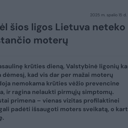
2025 m. spalio 15 d.
ėl šios ligos Lietuva neteko
stančio moterų
asaulinę krūties dieną, Valstybinė ligonių k
a dėmesį, kad vis dar per mažai moterų
doja nemokama krūties vėžio prevencine
, ir ragina nelaukti pirmųjų simptomų.
stai primena – vienas vizitas profilaktinei
gali padėti išsaugoti moters sveikatą, o kart
ę.