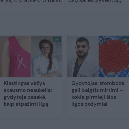
rys, t. y. apie 615 tūkst. mūsų šalies gyventojų.
Klastingas vėžys
Gydytojas: trombozė
skausmo nesukelia:
gali baigtis mirtimi –
gydytoja pasakė,
kokie pirmieji šios
kaip atpažinti ligą
ligos požymiai