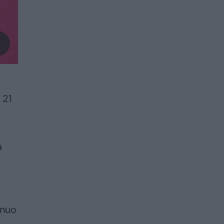
 21
a
i
 nuo