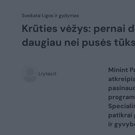
Sveikata
Ligos ir gydymas
Krūties vėžys: pernai d
daugiau nei pusės tūk
Minint P
Lrytas.lt
atkreipi
pasinau
programa
Speciali
patikrai 
ir gyvyb