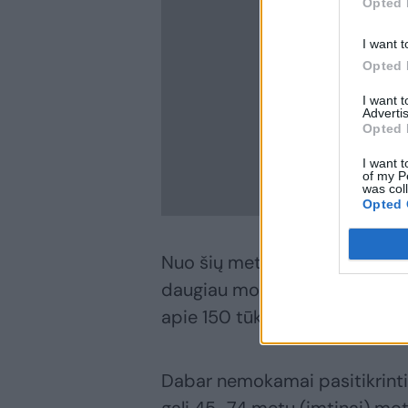
Opted 
I want t
Opted 
I want 
Advertis
Opted 
I want t
of my P
was col
Opted 
Nuo šių metų pradžios krūties
daugiau moterų – išplėsta tik
apie 150 tūkst. naujų dalyvių.
Dabar nemokamai pasitikrinti