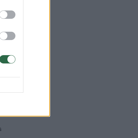
r
jo
s