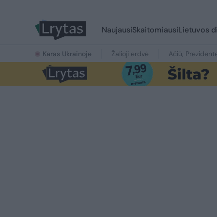
Naujausi
Skaitomiausi
Lietuvos d
Karas Ukrainoje
Žalioji erdvė
Ačiū, Prezident