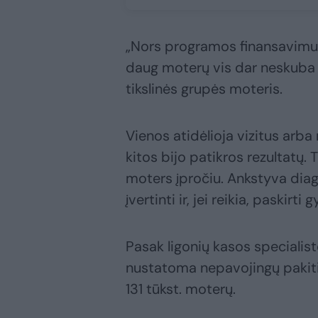
„Nors programos finansavimui 
daug moterų vis dar neskuba t
tikslinės grupės moteris.
Vienos atidėlioja vizitus arba
kitos bijo patikros rezultatų. T
moters įpročiu. Ankstyva diagn
įvertinti ir, jei reikia, paskirt
Pasak ligonių kasos specialis
nustatoma nepavojingų pakitim
131 tūkst. moterų.