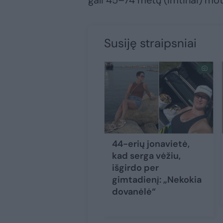
gali 45–74 metų (imtinai) mote
Susiję straipsniai
44-erių jonavietė,
kad serga vėžiu,
išgirdo per
gimtadienį: „Nekokia
dovanėlė“