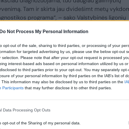
anksčiau diagnozuojama, tuo daugiau galimybių
ą gyvenimą. Tam ir skirta jau dvidešimt metų vykd
agnostikos programa“, – sako Valstybinės ligonių
vimo skyriaus vyriausioji specialistė Jurgita
Do Not Process My Personal Information
to opt-out of the sale, sharing to third parties, or processing of your per
formation for targeted advertising by us, please use the below opt-out s
rdusi Justina dalijasi savo istorija: pasikeitė net
r selection. Please note that after your opt-out request is processed y
eing interest-based ads based on personal information utilized by us or
disclosed to third parties prior to your opt-out. You may separately opt-
losure of your personal information by third parties on the IAB’s list of
. This information may also be disclosed by us to third parties on the
IA
Participants
that may further disclose it to other third parties.
l Data Processing Opt Outs
o opt-out of the Sharing of my personal data.