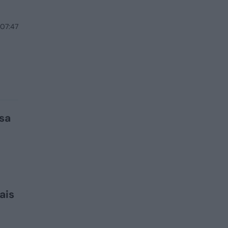
 07:47
asa
ais