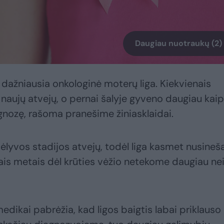
Daugiau nuotraukų (2)
a dažniausia onkologinė moterų liga. Kiekvienais
aujų atvejų, o pernai šalyje gyveno daugiau kaip
agnozę, rašoma pranešime žiniasklaidai.
lyvos stadijos atvejų, todėl liga kasmet nusineš
ais metais dėl krūties vėžio netekome daugiau ne
medikai pabrėžia, kad ligos baigtis labai priklauso