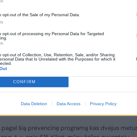
In
o opt-out of the Sale of my Personal Data.
In
to opt-out of processing my Personal Data for Targeted
ing.
In
o opt-out of Collection, Use, Retention, Sale, and/or Sharing
ersonal Data that Is Unrelated with the Purposes for which it
lected.
Out
CONFIRM
 vėžio prevencinėje programoje gali dalyvauti da
slinė amžiaus grupė, todėl prie programos prisidė
Data Deletion
Data Access
Privacy Policy
 pagal šią prevencinę programą kas dvejus metu