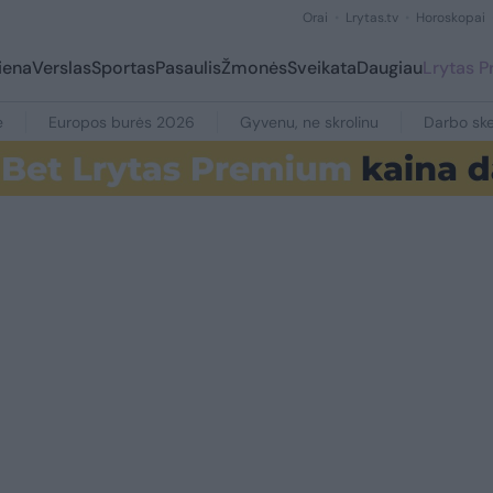
Orai
Lrytas.tv
Horoskopai
iena
Verslas
Sportas
Pasaulis
Žmonės
Sveikata
Daugiau
Lrytas 
e
Europos burės 2026
Gyvenu, ne skrolinu
Darbo ske