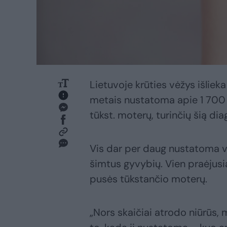
Lietuvoje krūties vėžys išliek
metais nustatoma apie 1 700 n
tūkst. moterų, turinčių šią di
Vis dar per daug nustatoma vė
šimtus gyvybių. Vien praėjusi
pusės tūkstančio moterų.
„Nors skaičiai atrodo niūrūs, 