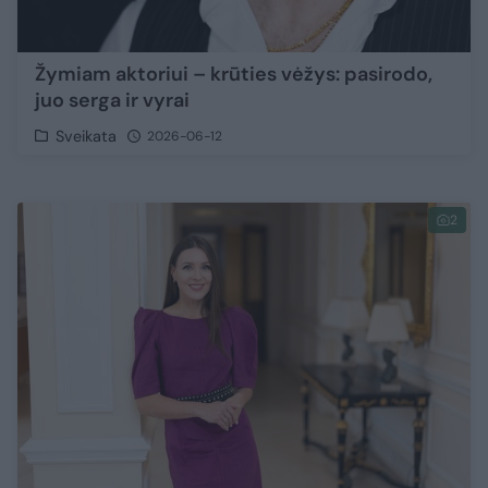
Žymiam aktoriui – krūties vėžys: pasirodo,
juo serga ir vyrai
Sveikata
2026-06-12
2