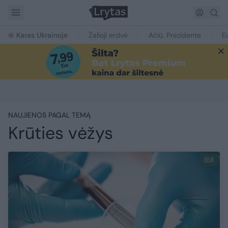
Karas Ukrainoje
Žalioji erdvė
Ačiū, Prezidente
E
NAUJIENOS PAGAL TEMĄ
Krūties vėžys
3