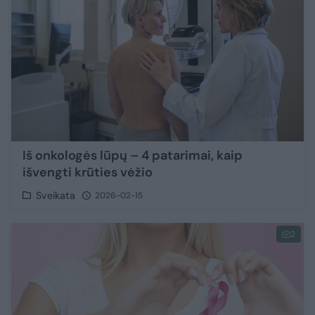
Iš onkologės lūpų – 4 patarimai, kaip
išvengti krūties vėžio
Sveikata
2026-02-15
2