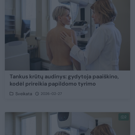
Tankus krūtų audinys: gydytoja paaiškino,
kodėl prireikia papildomo tyrimo
Sveikata
2026-02-27
2