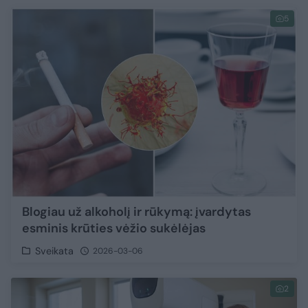
5
Blogiau už alkoholį ir rūkymą: įvardytas
esminis krūties vėžio sukėlėjas
Sveikata
2026-03-06
2