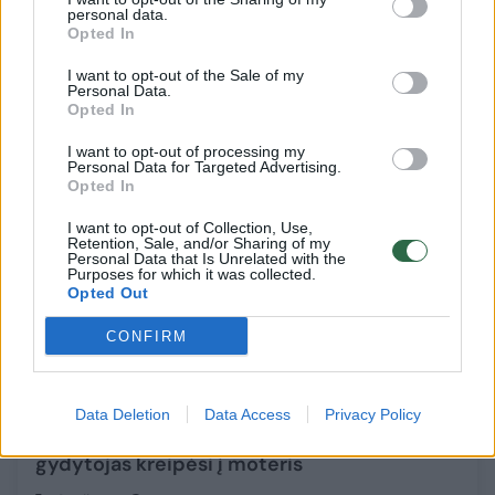
specialistą kreiptis?
personal data.
Opted In
Sveikata
2026-04-30
I want to opt-out of the Sale of my
Personal Data.
Opted In
10
I want to opt-out of processing my
Personal Data for Targeted Advertising.
Opted In
I want to opt-out of Collection, Use,
Retention, Sale, and/or Sharing of my
Personal Data that Is Unrelated with the
Purposes for which it was collected.
Opted Out
CONFIRM
Data Deletion
Data Access
Privacy Policy
Lietuvoje – krūties vėžio atvejų šuolis:
gydytojas kreipėsi į moteris