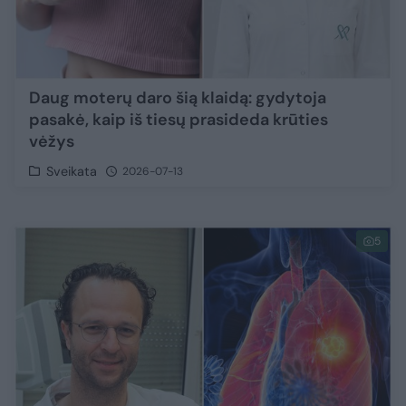
Daug moterų daro šią klaidą: gydytoja
pasakė, kaip iš tiesų prasideda krūties
vėžys
Sveikata
2026-07-13
5