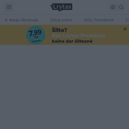
Karas Ukrainoje
Žalioji erdvė
Ačiū, Prezidente
E