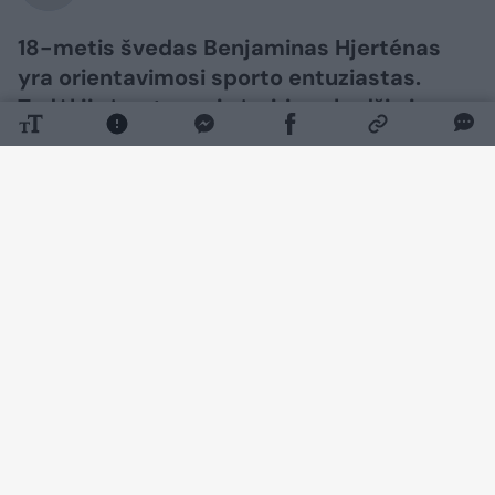
18-metis švedas Benjaminas Hjerténas
yra orientavimosi sporto entuziastas.
Todėl jis įpratęs prie įvairių vabzdžių ir
parazitų. Tačiau vaikinui erkė įsisiurbė
labai neįprastoje vietoje. „Google“ rašo,
kad tai neįmanoma“, – patirtimi dalijosi
jis.