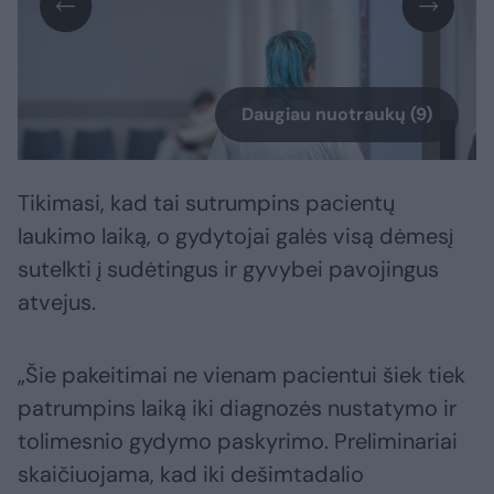
Daugiau nuotraukų (9)
Tikimasi, kad tai sutrumpins pacientų
laukimo laiką, o gydytojai galės visą dėmesį
sutelkti į sudėtingus ir gyvybei pavojingus
atvejus.
„Šie pakeitimai ne vienam pacientui šiek tiek
patrumpins laiką iki diagnozės nustatymo ir
tolimesnio gydymo paskyrimo. Preliminariai
skaičiuojama, kad iki dešimtadalio