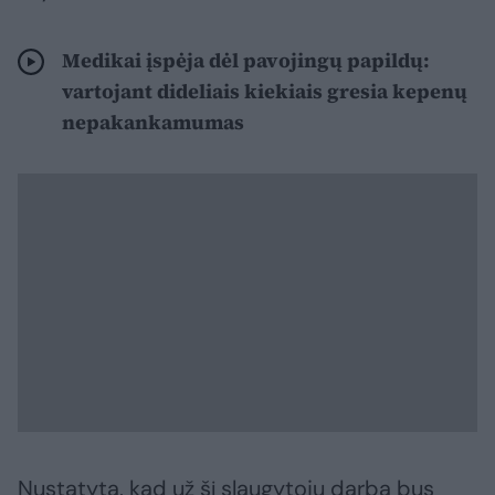
Medikai įspėja dėl pavojingų papildų:
vartojant dideliais kiekiais gresia kepenų
nepakankamumas
Nustatyta, kad už šį slaugytojų darbą bus