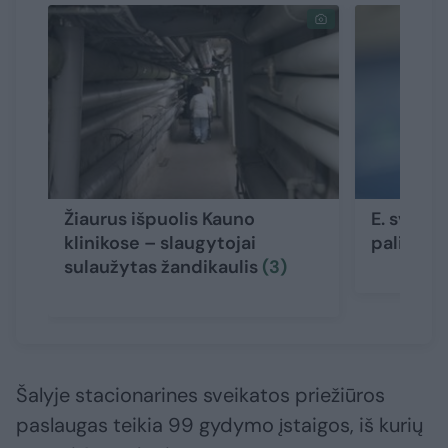
Žiaurus išpuolis Kauno
E. sveika
klinikose – slaugytojai
palies t
sulaužytas žandikaulis
(3)
Šalyje stacionarines sveikatos priežiūros
paslaugas teikia 99 gydymo įstaigos, iš kurių