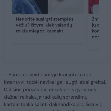
Nenorite susirgti stemplės
Žmonės k
vėžiu? Ištyrė, kiek valandų
jų choles
reikia miegoti kasnakt
koncentra
nepavoj
– Burnos ir veido srityje kraujotaka itin
intensyvi, todėl navikai gali augti labai greitai.
Dėl šios priežasties onkologinis gydymas
dažnai reikalauja radikalių sprendimų –
kartais tenka šalinti dalį žandikaulio, liežuvio