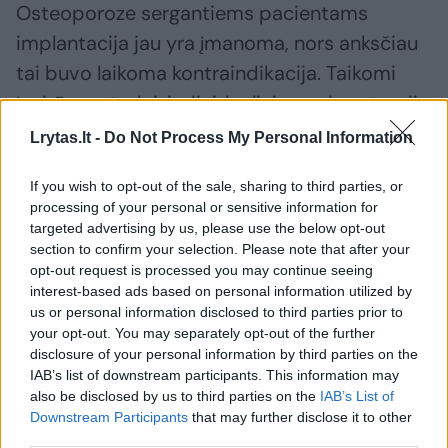
Osteoporoze sergantiems pacientams
implantacija jau yra įmanoma, nors anksčiau
tai buvo laikoma kontraindikacija. Taikomi
įvairūs metodai, individualiai pagal anatomiją
gaminami implantai, kurie modeliuojami
Lrytas.lt -
Do Not Process My Personal Information
remiantis kompiuterinės tomografijos
If you wish to opt-out of the sale, sharing to third parties, or
duomenimis.
processing of your personal or sensitive information for
targeted advertising by us, please use the below opt-out
section to confirm your selection. Please note that after your
– Gydymas yra ilgas, dažnai pasikeičia ir
opt-out request is processed you may continue seeing
žmogaus išvaizda. Kaip apie tai kalbatės
interest-based ads based on personal information utilized by
us or personal information disclosed to third parties prior to
su pacientais?
your opt-out. You may separately opt-out of the further
disclosure of your personal information by third parties on the
IAB’s list of downstream participants. This information may
– Su pacientais visada kalbu labai atvirai. Aš
also be disclosed by us to third parties on the
IAB’s List of
pirmiausia nupiešiu blogiausią galimą
Downstream Participants
that may further disclose it to other
third parties.
scenarijų, paaiškinu galimas rizikas, o tada –