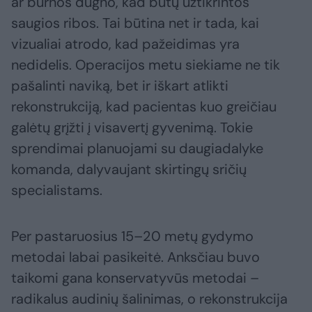
ar burnos dugno, kad būtų užtikrintos
saugios ribos. Tai būtina net ir tada, kai
vizualiai atrodo, kad pažeidimas yra
nedidelis. Operacijos metu siekiame ne tik
pašalinti naviką, bet ir iškart atlikti
rekonstrukciją, kad pacientas kuo greičiau
galėtų grįžti į visavertį gyvenimą. Tokie
sprendimai planuojami su daugiadalyke
komanda, dalyvaujant skirtingų sričių
specialistams.
Per pastaruosius 15–20 metų gydymo
metodai labai pasikeitė. Anksčiau buvo
taikomi gana konservatyvūs metodai –
radikalus audinių šalinimas, o rekonstrukcija