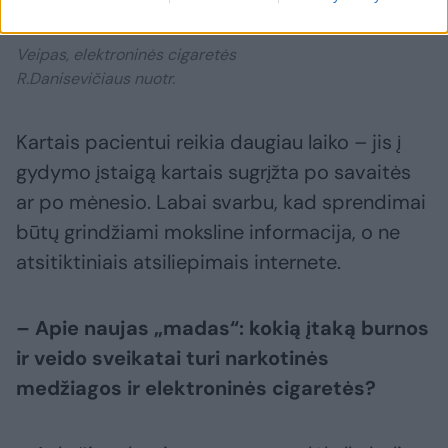
Veipas, elektroninės cigaretės
R.Danisevičiaus nuotr.
Kartais pacientui reikia daugiau laiko – jis į
gydymo įstaigą kartais sugrįžta po savaitės
ar po mėnesio. Labai svarbu, kad sprendimai
būtų grindžiami moksline informacija, o ne
atsitiktiniais atsiliepimais internete.
– Apie naujas „madas“: kokią įtaką burnos
ir veido sveikatai turi narkotinės
medžiagos ir elektroninės cigaretės?