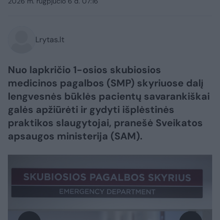
2026 m. rugpjūčio 6 d. 07:16
Lrytas.lt
Nuo lapkričio 1-osios skubiosios
medicinos pagalbos (SMP) skyriuose dalį
lengvesnės būklės pacientų savarankiškai
galės apžiūrėti ir gydyti išplėstinės
praktikos slaugytojai, pranešė Sveikatos
apsaugos ministerija (SAM).