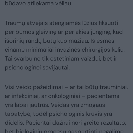
būdavo atliekama vėliau.
Traumų atvejais stengiamės lūžius fiksuoti
per burnos gleivinę ar per akies junginę, kad
išorinių randų būtų kuo mažiau. Iš esmės
einame minimaliai invazinės chirurgijos keliu.
Tai svarbu ne tik estetiniam vaizdui, bet ir
psichologinei savijautai.
Visi veido pažeidimai – ar tai būtų trauminiai,
ar infekciniai, ar onkologiniai – pacientams
yra labai jautrūs. Veidas yra žmogaus
tapatybė, todėl psichologinis krūvis yra
didelis. Pacientai dažnai nori greito rezultato,
bet biologinių procesų paspartinti negalime