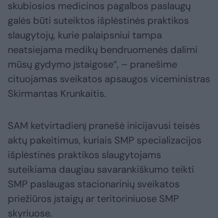
skubiosios medicinos pagalbos paslaugų
galės būti suteiktos išplėstinės praktikos
slaugytojų, kurie palaipsniui tampa
neatsiejama medikų bendruomenės dalimi
mūsų gydymo įstaigose“, – pranešime
cituojamas sveikatos apsaugos viceministras
Skirmantas Krunkaitis.
SAM ketvirtadienį pranešė inicijavusi teisės
aktų pakeitimus, kuriais SMP specializacijos
išplėstinės praktikos slaugytojams
suteikiama daugiau savarankiškumo teikti
SMP paslaugas stacionarinių sveikatos
priežiūros įstaigų ar teritoriniuose SMP
skyriuose.