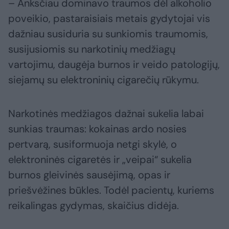
– Anksčiau dominavo traumos dėl alkoholio
poveikio, pastaraisiais metais gydytojai vis
dažniau susiduria su sunkiomis traumomis,
susijusiomis su narkotinių medžiagų
vartojimu, daugėja burnos ir veido patologijų,
siejamų su elektroninių cigarečių rūkymu.
Narkotinės medžiagos dažnai sukelia labai
sunkias traumas: kokainas ardo nosies
pertvarą, susiformuoja netgi skylė, o
elektroninės cigaretės ir „veipai“ sukelia
burnos gleivinės sausėjimą, opas ir
priešvėžines būkles. Todėl pacientų, kuriems
reikalingas gydymas, skaičius didėja.