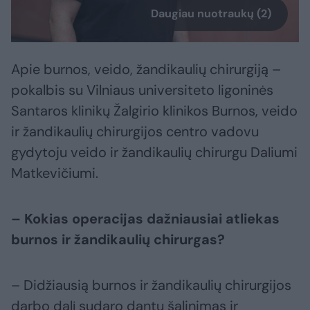
Daugiau nuotraukų (2)
Apie burnos, veido, žandikaulių chirurgiją –
pokalbis su Vilniaus universiteto ligoninės
Santaros klinikų Žalgirio klinikos Burnos, veido
ir žandikaulių chirurgijos centro vadovu
gydytoju veido ir žandikaulių chirurgu Daliumi
Matkevičiumi.
– Kokias operacijas dažniausiai atliekas
burnos ir žandikaulių chirurgas?
– Didžiausią burnos ir žandikaulių chirurgijos
darbo dalį sudaro dantų šalinimas ir