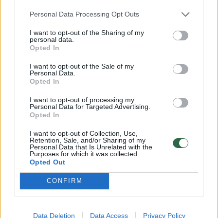
geriausią. Pacientas turi žinoti, kas jo gali
Personal Data Processing Opt Outs
laukti. Psichologinė būsena yra labai svarbi,
I want to opt-out of the Sharing of my
personal data.
net veido mimika turi įtakos randų
Opted In
formavimuisi, todėl pirmasis pokalbis yra itin
I want to opt-out of the Sale of my
svarbus.
Personal Data.
Opted In
I want to opt-out of processing my
Personal Data for Targeted Advertising.
Opted In
I want to opt-out of Collection, Use,
Retention, Sale, and/or Sharing of my
Personal Data that Is Unrelated with the
Purposes for which it was collected.
Opted Out
CONFIRM
Daugiau nuotraukų (2)
Data Deletion
Data Access
Privacy Policy