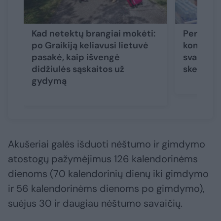
Kad netektų brangiai mokėti:
Perkant
po Graikiją keliavusi lietuvė
kompens
pasakė, kaip išvengė
svarbi ži
didžiulės sąskaitos už
skelbia, 
gydymą
Akušeriai galės išduoti nėštumo ir gimdymo
atostogų pažymėjimus 126 kalendorinėms
dienoms (70 kalendorinių dienų iki gimdymo
ir 56 kalendorinėms dienoms po gimdymo),
suėjus 30 ir daugiau nėštumo savaičių.