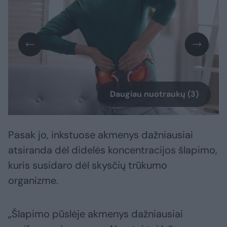
Daugiau nuotraukų (3)
Pasak jo, inkstuose akmenys dažniausiai
atsiranda dėl didelės koncentracijos šlapimo,
kuris susidaro dėl skysčių trūkumo
organizme.
„Šlapimo pūslėje akmenys dažniausiai