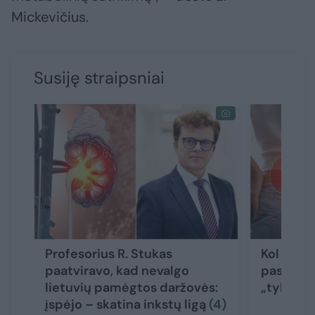
Mickevičius.
Susiję straipsniai
Profesorius R. Stukas
Kol nėra
paatviravo, kad nevalgo
pasakė, 
lietuvių pamėgtos daržovės:
„tylios“ 
įspėjo – skatina inkstų ligą
(4)