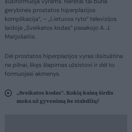
susiformuoja vyrams. Neretai tai būna
gerybinės prostatos hiperplazijos
komplikacija“, – „Lietuvos ryto“ televizijos
laidoje „Sveikatos kodas“ pasakojo A. J.
Matjošaitis.
Dėl prostatos hiperplazijos vyras išsituština
ne pilnai, likęs šlapimas užsistovi ir dėl to
formuojasi akmenys.
„Sveikatos kodas“. Kokią kainą širdis
moka už gyvenimą be stabdžių?