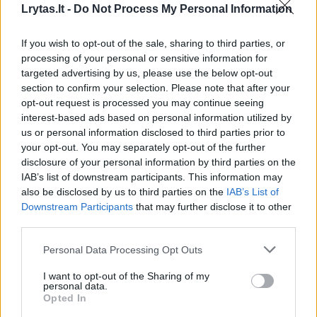
tęstinį lėtinės ligos gydymą, kai paciento
Lrytas.lt -
Do Not Process My Personal Information
sveikatos būklė yra stabili.
If you wish to opt-out of the sale, sharing to third parties, or
processing of your personal or sensitive information for
Sveikatos apsaugos ministerija (SAM)
Pacientų pavežėjimas
targeted advertising by us, please use the below opt-out
section to confirm your selection. Please note that after your
Valstybinė ligonių kasa (VLK)
Rodyti daugiau žymių
opt-out request is processed you may continue seeing
interest-based ads based on personal information utilized by
us or personal information disclosed to third parties prior to
your opt-out. You may separately opt-out of the further
Komentuoti po šiuo straipsniu
disclosure of your personal information by third parties on the
IAB’s list of downstream participants. This information may
also be disclosed by us to third parties on the
IAB’s List of
Komentuoti gali tik Lrytas registruoti vartotojai.
Downstream Participants
that may further disclose it to other
Prisijunkite prie registruotų vartotojų
third parties.
bendruomenės ir bendraukite komentaruose!
Personal Data Processing Opt Outs
I want to opt-out of the Sharing of my
personal data.
Rodyti komentarus
Opted In