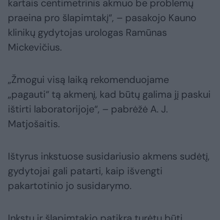
kartais centimetrinis akmuo be problemų
praeina pro šlapimtakį“, – pasakojo Kauno
klinikų gydytojas urologas Ramūnas
Mickevičius.
„Žmogui visą laiką rekomenduojame
„pagauti“ tą akmenį, kad būtų galima jį paskui
ištirti laboratorijoje“, – pabrėžė A. J.
Matjošaitis.
Ištyrus inkstuose susidariusio akmens sudėtį,
gydytojai gali patarti, kaip išvengti
pakartotinio jo susidarymo.
Inkstų ir šlapimtakio patikra turėtų būti