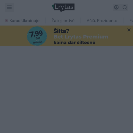
Karas Ukrainoje
Žalioji erdvė
Ačiū, Prezidente
E