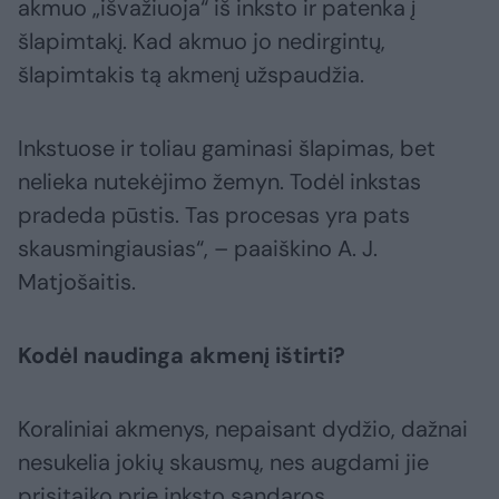
akmuo „išvažiuoja“ iš inksto ir patenka į
šlapimtakį. Kad akmuo jo nedirgintų,
šlapimtakis tą akmenį užspaudžia.
Inkstuose ir toliau gaminasi šlapimas, bet
nelieka nutekėjimo žemyn. Todėl inkstas
pradeda pūstis. Tas procesas yra pats
skausmingiausias“, – paaiškino A. J.
Matjošaitis.
Kodėl naudinga akmenį ištirti?
Koraliniai akmenys, nepaisant dydžio, dažnai
nesukelia jokių skausmų, nes augdami jie
prisitaiko prie inksto sandaros.