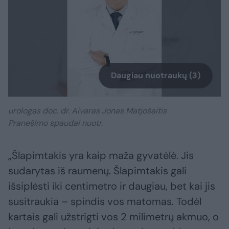
Daugiau nuotraukų (3)
urologas doc. dr. Aivaras Jonas Matjošaitis
Pranešimo spaudai nuotr.
„Šlapimtakis yra kaip maža gyvatėlė. Jis
sudarytas iš raumenų. Šlapimtakis gali
išsiplėsti iki centimetro ir daugiau, bet kai jis
susitraukia – spindis vos matomas. Todėl
kartais gali užstrigti vos 2 milimetrų akmuo, o