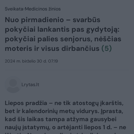
Sveikata
Medicinos žinios
Nuo pirmadienio – svarbūs
pokyčiai lankantis pas gydytoją:
pokyčiai palies senjorus, nėščias
moteris ir visus dirbančius
(5)
2024 m. birželio 30 d. 07:19
Lrytas.lt
Liepos pradžia – ne tik atostogų įkarštis,
bet ir kalendorinių metų vidurys. Įprasta,
kad šis laikas tampa atžyma gausybei
naujų įstatymų, o artėjanti liepos 1 d. – ne