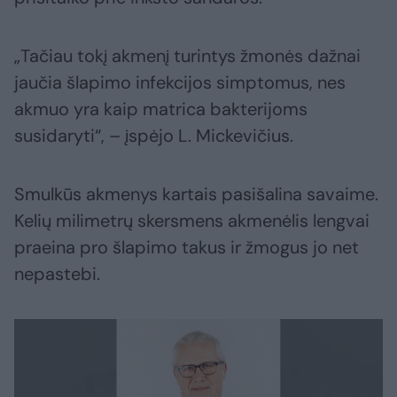
„Tačiau tokį akmenį turintys žmonės dažnai
jaučia šlapimo infekcijos simptomus, nes
akmuo yra kaip matrica bakterijoms
susidaryti“, – įspėjo L. Mickevičius.
Smulkūs akmenys kartais pasišalina savaime.
Kelių milimetrų skersmens akmenėlis lengvai
praeina pro šlapimo takus ir žmogus jo net
nepastebi.