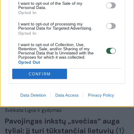
Prisijungti komentatoriams
I want to opt-out of the Sale of my
Personal Data.
Opted In
I want to opt-out of processing my
Personal Data for Targeted Advertising.
Opted In
I want to opt-out of Collection, Use,
Retention, Sale, and/or Sharing of my
Personal Data that Is Unrelated with the
Purposes for which it was collected.
Opted Out
CONFIRM
Data Deletion
Data Access
Privacy Policy
Sveikata
Ligos ir gydymas
Pavojingas inkstų „svečias“ auga
tyliai: jį turi tūkstančiai lietuvių
(1)