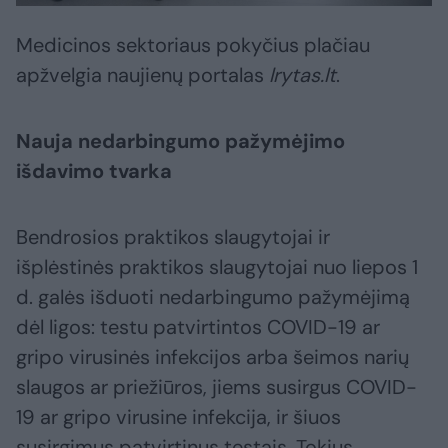
Medicinos sektoriaus pokyčius plačiau
apžvelgia naujienų portalas
lrytas.lt
.
Nauja nedarbingumo pažymėjimo
išdavimo tvarka
Bendrosios praktikos slaugytojai ir
išplėstinės praktikos slaugytojai nuo liepos 1
d. galės išduoti nedarbingumo pažymėjimą
dėl ligos: testu patvirtintos COVID-19 ar
gripo virusinės infekcijos arba šeimos narių
slaugos ar priežiūros, jiems susirgus COVID-
19 ar gripo virusine infekcija, ir šiuos
susirgimus patvirtinus testais. Tokius