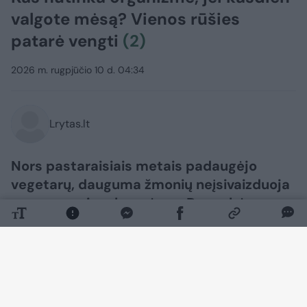
valgote mėsą? Vienos rūšies
patarė vengti
(2)
2026 m. rugpjūčio 10 d. 04:34
Lrytas.lt
Nors pastaraisiais metais padaugėjo
vegetarų, dauguma žmonių neįsivaizduoja
savo gyvenimo be mėsos. Daugybė
žmonių mėsą valgo kelis kartus per dieną.
Bet ar palanku sveikatai ją valgyti taip
dažnai?