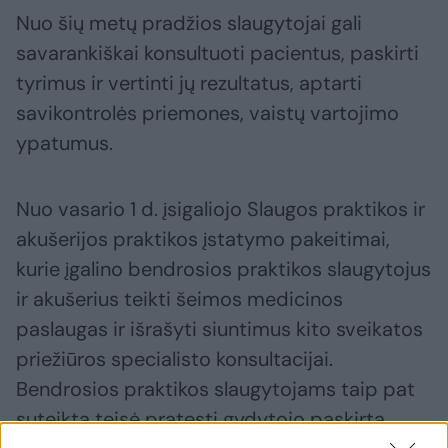
Nuo šių metų pradžios slaugytojai gali
savarankiškai konsultuoti pacientus, paskirti
tyrimus ir vertinti jų rezultatus, aptarti
savikontrolės priemones, vaistų vartojimo
ypatumus.
Nuo vasario 1 d. įsigaliojo Slaugos praktikos ir
akušerijos praktikos įstatymo pakeitimai,
kurie įgalino bendrosios praktikos slaugytojus
ir akušerius teikti šeimos medicinos
paslaugas ir išrašyti siuntimus kito sveikatos
priežiūros specialisto konsultacijai.
Bendrosios praktikos slaugytojams taip pat
suteikta teisė pratęsti gydytojo paskirtą