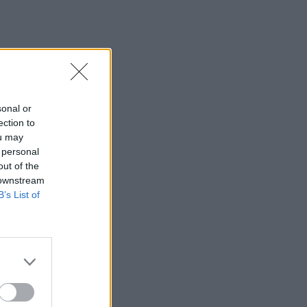
sonal or
ection to
ou may
 personal
out of the
 downstream
B’s List of