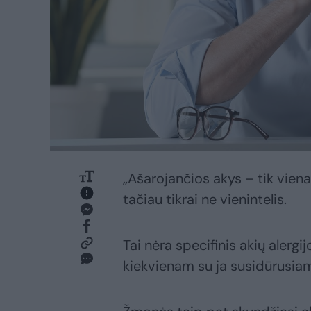
„Ašarojančios akys – tik viena
tačiau tikrai ne vienintelis.
Tai nėra specifinis akių alerg
kiekvienam su ja susidūrusiam