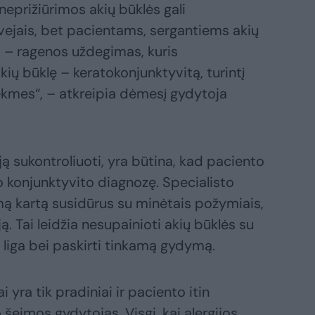
eprižiūrimos akių būklės gali
tvejais, bet pacientams, sergantiems akių
tas – ragenos uždegimas, kuris
kių būklę – keratokonjunktyvitą, turintį
ekmes“, – atkreipia dėmesį gydytoja
ir ją sukontroliuoti, yra būtina, kad paciento
o konjunktyvito diagnozę. Specialisto
mą kartą susidūrus su minėtais požymiais,
ą. Tai leidžia nesupainioti akių būklės su
ų liga bei paskirti tinkamą gydymą.
 yra tik pradiniai ir paciento itin
o šeimos gydytojas. Visgi, kai alergijos