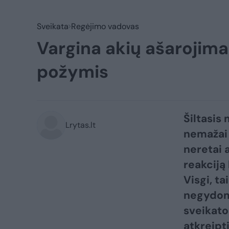
Sveikata
Regėjimo vadovas
Vargina akių ašarojimas
požymis
Šiltasis
Lrytas.lt
nemažai 
neretai 
reakciją
Visgi, ta
negydomo
sveikato
atkreipt