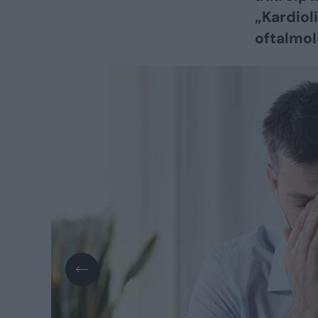
„Kardiol
oftalmol