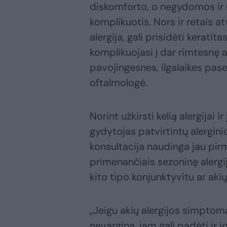
diskomforto, o negydomos ir n
komplikuotis. Nors ir retais a
alergija, gali prisidėti kerati
komplikuojasi į dar rimtesnę a
pavojingesnes, ilgalaikes pas
oftalmologė.
Norint užkirsti kelią alergijai 
gydytojas patvirtintų alergini
konsultacija naudinga jau pir
primenančiais sezoninę alergij
kito tipo konjunktyvitu ar aki
„Jeigu akių alergijos simptomai
nevargina, jam gali padėti ir j