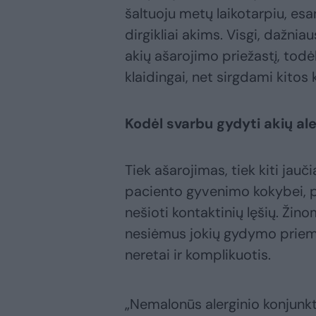
šaltuoju metų laikotarpiu, esa
dirgikliai akims. Visgi, dažni
akių ašarojimo priežastį, todėl
klaidingai, net sirgdami kitos
Kodėl svarbu gydyti akių ale
Tiek ašarojimas, tiek kiti jauč
paciento gyvenimo kokybei, pa
nešioti kontaktinių lęšių. Žino
nesiėmus jokių gydymo priemon
neretai ir komplikuotis.
„Nemalonūs alerginio konjunk