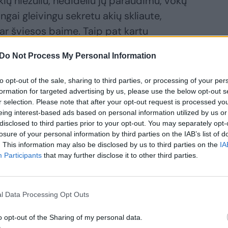
ių niežuliu, nedideliu jų paraudimu, vokų
gai gleivingu sekretu akių skliaute,
ar šviesos baime. Taip pat kartu
lys“, – pastebi gydytoja oftalmologė.
Do Not Process My Personal Information
to opt-out of the sale, sharing to third parties, or processing of your per
formation for targeted advertising by us, please use the below opt-out s
r selection. Please note that after your opt-out request is processed y
eing interest-based ads based on personal information utilized by us or
disclosed to third parties prior to your opt-out. You may separately opt-
losure of your personal information by third parties on the IAB’s list of
. This information may also be disclosed by us to third parties on the
IA
Participants
that may further disclose it to other third parties.
rite sveikų
ių? Štai ką
l Data Processing Opt Outs
lgyti privalu
o opt-out of the Sharing of my personal data.