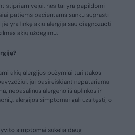
nt stipriam vėjui, nes tai yra papildomi
ausiai patiems pacientams sunku suprasti
 jie yra linkę akių alergiją sau diagnozuoti
 kilmės akių uždegimu.
rgiją?
iami akių alergijos požymiai turi įtakos
vyzdžiui, jai pasireiškiant nepatariama
ma, nepašalinus alergeno iš aplinkos ir
ių, alergijos simptomai gali užsitęsti, o
tyvito simptomai sukelia daug