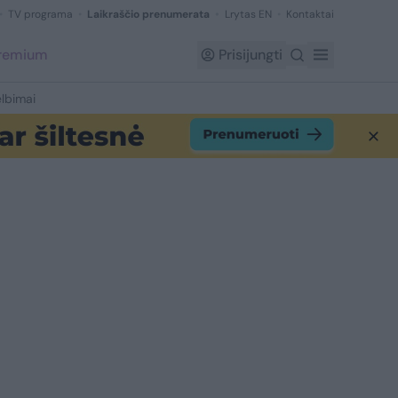
TV programa
Laikraščio prenumerata
Lrytas EN
Kontaktai
Premium
Prisijungti
lbimai