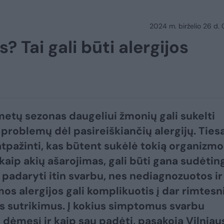
2024 m. birželio 26 d.
? Tai gali būti alergijos
 metų sezonas daugeliui žmonių gali sukelti
problemų dėl pasireiškiančių alergijų. Tiesa
atpažinti, kas būtent sukėlė tokią organizmo
 kaip akių ašarojimas, gali būti gana sudėtin
i padaryti itin svarbu, nes nediagnozuotos ir
s alergijos gali komplikuotis į dar rimtesn
s sutrikimus. Į kokius simptomus svarbu
i dėmesį ir kaip sau padėti, pasakoja Vilniau