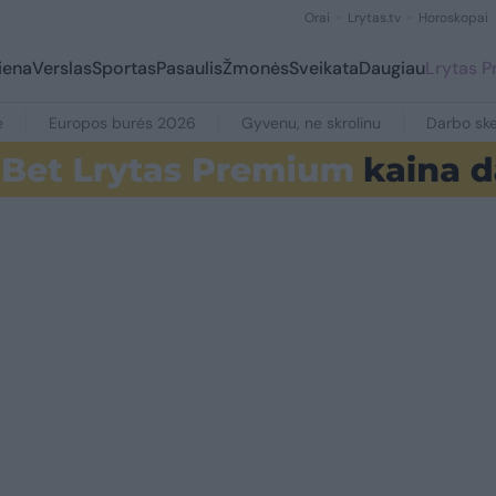
Orai
Lrytas.tv
Horoskopai
iena
Verslas
Sportas
Pasaulis
Žmonės
Sveikata
Daugiau
Lrytas 
e
Europos burės 2026
Gyvenu, ne skrolinu
Darbo ske