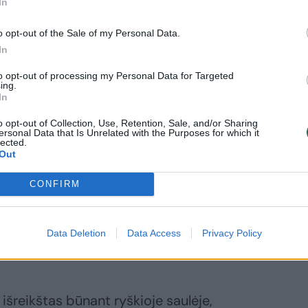
In
o opt-out of the Sale of my Personal Data.
In
to opt-out of processing my Personal Data for Targeted
ing.
In
inis atsakas, kylantis kaip pernelyg stipri
o opt-out of Collection, Use, Retention, Sale, and/or Sharing
s reakcija į tam tikras medžiagas.
ersonal Data that Is Unrelated with the Purposes for which it
lected.
Out
sistemos antikūnai reaguoja su tam
CONFIRM
kurios kovai su alergenu į kraują išskiria
atvejais pasireiškia daugybė minėtų
ų yra akių ašarojimas“, – pažymi dr. D.
Data Deletion
Data Access
Privacy Policy
išreikštas būnant ryškioje saulėje,