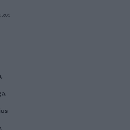
 06:05
,
ga.
ius
s