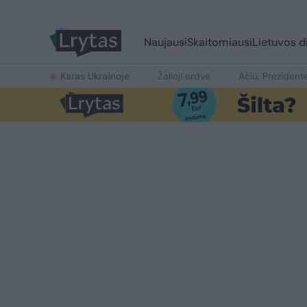
Naujausi
Skaitomiausi
Lietuvos d
Karas Ukrainoje
Žalioji erdvė
Ačiū, Prezident