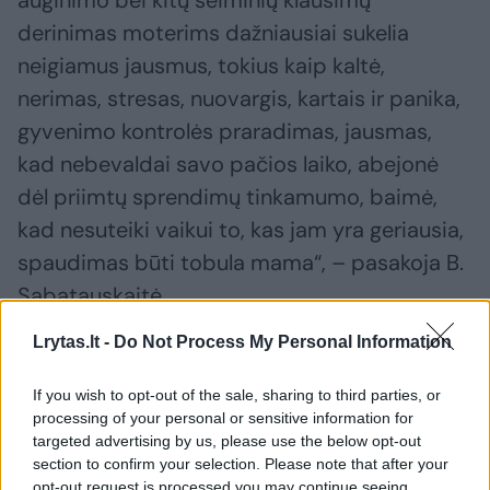
auginimo bei kitų šeiminių klausimų
derinimas moterims dažniausiai sukelia
neigiamus jausmus, tokius kaip kaltė,
nerimas, stresas, nuovargis, kartais ir panika,
gyvenimo kontrolės praradimas, jausmas,
kad nebevaldai savo pačios laiko, abejonė
dėl priimtų sprendimų tinkamumo, baimė,
kad nesuteiki vaikui to, kas jam yra geriausia,
spaudimas būti tobula mama“, – pasakoja B.
Sabatauskaitė.
Lrytas.lt -
Do Not Process My Personal Information
If you wish to opt-out of the sale, sharing to third parties, or
processing of your personal or sensitive information for
targeted advertising by us, please use the below opt-out
section to confirm your selection. Please note that after your
opt-out request is processed you may continue seeing