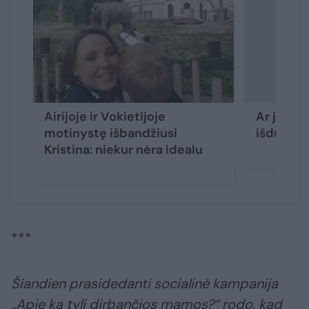
Airijoje ir Vokietijoje
Ar jūs –
motinystę išbandžiusi
išduodan
Kristina: niekur nėra idealu
***
Šiandien prasidedanti socialinė kampanija
„Apie ką tyli dirbančios mamos?“ rodo, kad