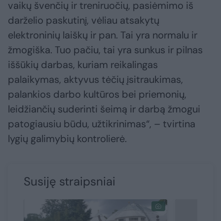
vaikų švenčių ir treniruočių, pasiėmimo iš
darželio paskutinį, vėliau atsakytų
elektroninių laiškų ir pan. Tai yra normalu ir
žmogiška. Tuo pačiu, tai yra sunkus ir pilnas
iššūkių darbas, kuriam reikalingas
palaikymas, aktyvus tėčių įsitraukimas,
palankios darbo kultūros bei priemonių,
leidžiančių suderinti šeimą ir darbą žmogui
patogiausiu būdu, užtikrinimas“, – tvirtina
lygių galimybių kontrolierė.
Susiję straipsniai