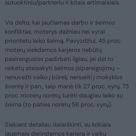
sutuoktiniu/partneriu ir kitais artimaisiais.
Vis dėlto, kai jaučiamas darbo ir šeimos
konfliktas, moterys dažniau nei vyrai
prioritetu laiko šeimą. Pavyzdžiui, 45 proc.
moterų siekdamos karjeros nebūtų
pasirengusios padirbėti ilgiau, jei dėl to
reikėtų atsisakyti šeimos įsipareigojimų –
nenuvežti vaiko į būrelį, nenueiti į mokyklos
šventę ir pan., taip manė tik 27 proc. vyrų. 73
proc. moterų norėtų turėti daugiau laiko su
šeima (to paties norėtų 56 proc. vyrų).
Siekiant detaliau išsiaiškinti, su kokiais
jausmais derindamos karjerą ir vaikų