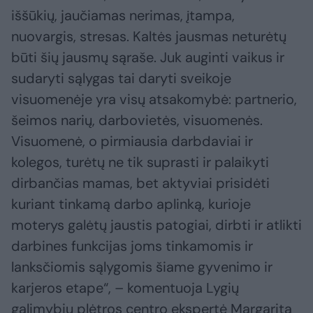
iššūkių, jaučiamas nerimas, įtampa,
nuovargis, stresas. Kaltės jausmas neturėtų
būti šių jausmų sąraše. Juk auginti vaikus ir
sudaryti sąlygas tai daryti sveikoje
visuomenėje yra visų atsakomybė: partnerio,
šeimos narių, darbovietės, visuomenės.
Visuomenė, o pirmiausia darbdaviai ir
kolegos, turėtų ne tik suprasti ir palaikyti
dirbančias mamas, bet aktyviai prisidėti
kuriant tinkamą darbo aplinką, kurioje
moterys galėtų jaustis patogiai, dirbti ir atlikti
darbines funkcijas joms tinkamomis ir
lanksčiomis sąlygomis šiame gyvenimo ir
karjeros etape“, – komentuoja Lygių
galimybių plėtros centro ekspertė Margarita