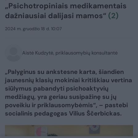
„Psichotropiniais medikamentais
dažniausiai dalijasi mamos“
(2)
2024 m. gruodžio 18 d. 10:07
Aistė Kudzytė, priklausomybių konsultantė
„Palyginus su ankstesne karta, šiandien
jaunesnių klasių mokiniai kritiškiau vertina
siūlymus pabandyti psichoaktyvių
medžiagų, yra geriau susipažinę su jų
poveikiu ir priklausomybėmis“, – pastebi
socialinis pedagogas Vilius Ščerbickas.