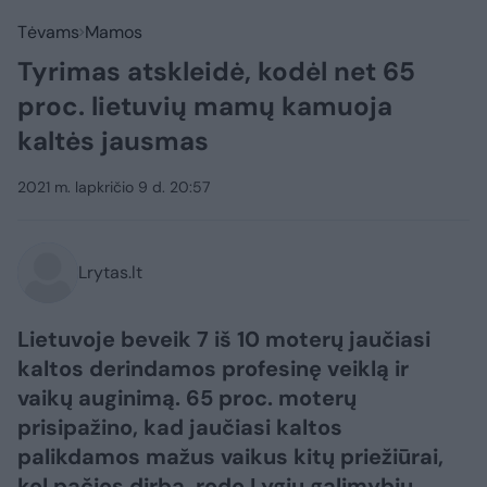
Tėvams
Mamos
Tyrimas atskleidė, kodėl net 65
proc. lietuvių mamų kamuoja
kaltės jausmas
2021 m. lapkričio 9 d. 20:57
Lrytas.lt
Lietuvoje beveik 7 iš 10 moterų jaučiasi
kaltos derindamos profesinę veiklą ir
vaikų auginimą. 65 proc. moterų
prisipažino, kad jaučiasi kaltos
palikdamos mažus vaikus kitų priežiūrai,
kol pačios dirba, rodo Lygių galimybių