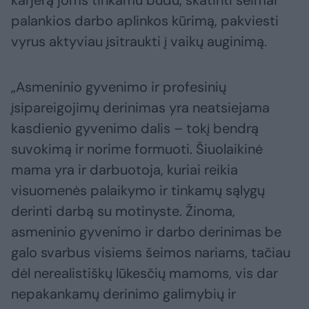
karjerą joms tinkamu būdu, skatinti šeimai
palankios darbo aplinkos kūrimą, pakviesti
vyrus aktyviau įsitraukti į vaikų auginimą.
„Asmeninio gyvenimo ir profesinių
įsipareigojimų derinimas yra neatsiejama
kasdienio gyvenimo dalis – tokį bendrą
suvokimą ir norime formuoti. Šiuolaikinė
mama yra ir darbuotoja, kuriai reikia
visuomenės palaikymo ir tinkamų sąlygų
derinti darbą su motinyste. Žinoma,
asmeninio gyvenimo ir darbo derinimas be
galo svarbus visiems šeimos nariams, tačiau
dėl nerealistiškų lūkesčių mamoms, vis dar
nepakankamų derinimo galimybių ir