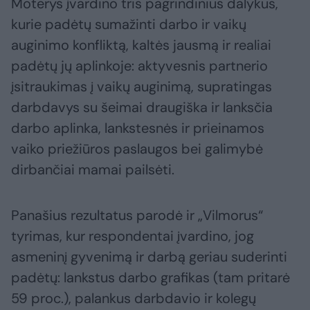
Moterys įvardino tris pagrindinius dalykus,
kurie padėtų sumažinti darbo ir vaikų
auginimo konfliktą, kaltės jausmą ir realiai
padėtų jų aplinkoje: aktyvesnis partnerio
įsitraukimas į vaikų auginimą, supratingas
darbdavys su šeimai draugiška ir lanksčia
darbo aplinka, lankstesnės ir prieinamos
vaiko priežiūros paslaugos bei galimybė
dirbančiai mamai pailsėti.
Panašius rezultatus parodė ir „Vilmorus“
tyrimas, kur respondentai įvardino, jog
asmeninį gyvenimą ir darbą geriau suderinti
padėtų: lankstus darbo grafikas (tam pritarė
59 proc.), palankus darbdavio ir kolegų