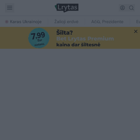
Karas Ukrainoje
Žalioji erdvė
Ačiū, Prezidente
E