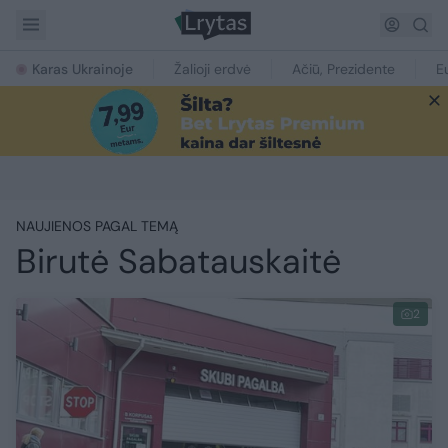
Karas Ukrainoje
Žalioji erdvė
Ačiū, Prezidente
E
NAUJIENOS PAGAL TEMĄ
Birutė Sabatauskaitė
2