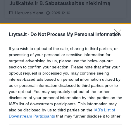
Juškaitės ir B. Sabatauskaitės niekinimą
Lietuvos diena
2025-12-10
Lrytas.lt -
Do Not Process My Personal Information
If you wish to opt-out of the sale, sharing to third parties, or
processing of your personal or sensitive information for
targeted advertising by us, please use the below opt-out
section to confirm your selection. Please note that after your
opt-out request is processed you may continue seeing
interest-based ads based on personal information utilized by
us or personal information disclosed to third parties prior to
your opt-out. You may separately opt-out of the further
disclosure of your personal information by third parties on the
IAB’s list of downstream participants. This information may
also be disclosed by us to third parties on the
IAB’s List of
Lyčių lygybę mato susidedančią iš trijų
Downstream Participants
that may further disclose it to other
komponentų: pateikė pavydžių saugumo
third parties.
aspektu