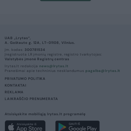
UAB „Lrytas“,
A. Goštauto g. 12A, LT-01108, Vilnius.
Įm. kodas:
300781534
Įregistruota LR įmonių registre, registro tvarkytojas:
Valstybės įmonė Registrų centras
lrytas.lt redakcija
news@lrytas.lt
Pranešimai apie techninius nesklandumus
pagalba@lrytas.lt
PRIVATUMO POLITIKA
KONTAKTAI
REKLAMA
LAIKRAŠČIO PRENUMERATA
Atsisiųskite mobiliąją lrytas.lt programėlę