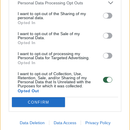
Personal Data Processing Opt Outs
Laidos
2025-11-13
I want to opt-out of the Sharing of my
personal data.
Opted In
2
I want to opt-out of the Sale of my
Personal Data.
Opted In
I want to opt-out of processing my
Personal Data for Targeted Advertising.
Opted In
I want to opt-out of Collection, Use,
Retention, Sale, and/or Sharing of my
Personal Data that Is Unrelated with the
Purposes for which it was collected.
Opted Out
CONFIRM
Skundų dėl diskriminacijos sulaukusi
skolinimo platforma „SAVY“ atsisakė
amžiaus apribojimų
Data Deletion
Data Access
Privacy Policy