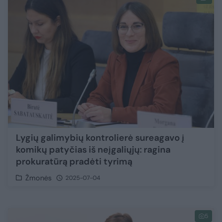
Lygių galimybių kontrolierė sureagavo į
komikų patyčias iš neįgaliųjų: ragina
prokuratūrą pradėti tyrimą
Žmonės
2025-07-04
5