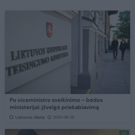
1
Po viceministro sveikinimo – bėdos
ministerijai: įžvelgė priekabiavimą
Lietuvos diena
2025-08-28
1