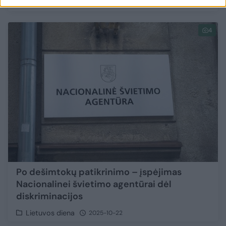
Verslas
2025-11-09
4
Po dešimtokų patikrinimo – įspėjimas
Nacionalinei švietimo agentūrai dėl
diskriminacijos
Lietuvos diena
2025-10-22