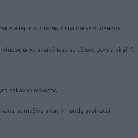
ūralus aliejus sutirštės ir susidarys nuosėdos.
 induose arba skardinėse su užrašu „extra virgin“.
yra kakavos sviestas.
liejus, sumažina skonį ir naudą sveikatai.