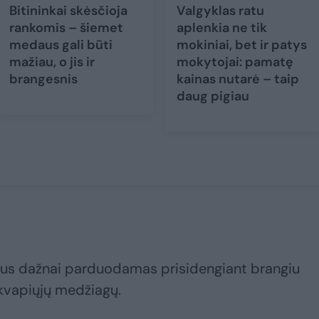
Bitininkai skėsčioja
Valgyklas ratu
rankomis – šiemet
aplenkia ne tik
medaus gali būti
mokiniai, bet ir patys
mažiau, o jis ir
mokytojai: pamatę
brangesnis
kainas nutarė – taip
daug pigiau
ejus dažnai parduodamas prisidengiant brangiu
r kvapiųjų medžiagų.