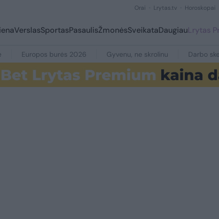
Orai
Lrytas.tv
Horoskopai
iena
Verslas
Sportas
Pasaulis
Žmonės
Sveikata
Daugiau
Lrytas 
e
Europos burės 2026
Gyvenu, ne skrolinu
Darbo ske