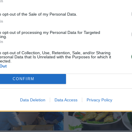
In
s, raugas ir fermentai.
o opt-out of the Sale of my Personal Data.
In
 rodo krakmolą.
to opt-out of processing my Personal Data for Targeted
ing.
In
 kvepia degintu pienu ir tolygiai lydosi.
o opt-out of Collection, Use, Retention, Sale, and/or Sharing
ersonal Data that Is Unrelated with the Purposes for which it
lected.
Out
CONFIRM
Data Deletion
Data Access
Privacy Policy