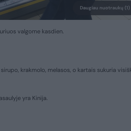
Daugiau nuotraukų (1)
kuriuos valgome kasdien.
irupo, krakmolo, melasos, o kartais sukuria visiš
saulyje yra Kinija.