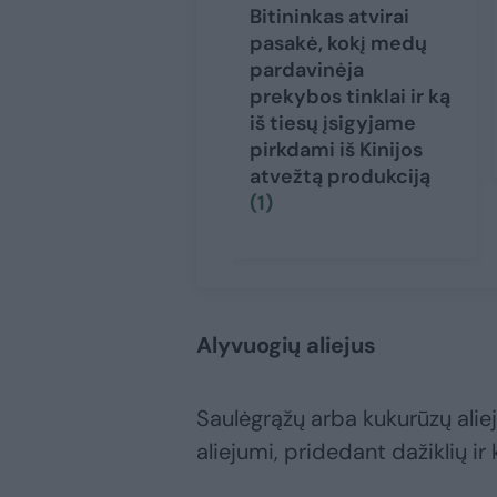
Bitininkas atvirai
pasakė, kokį medų
pardavinėja
prekybos tinklai ir ką
iš tiesų įsigyjame
pirkdami iš Kinijos
atvežtą produkciją
(1)
Alyvuogių aliejus
Saulėgrąžų arba kukurūzų ali
aliejumi, pridedant dažiklių i