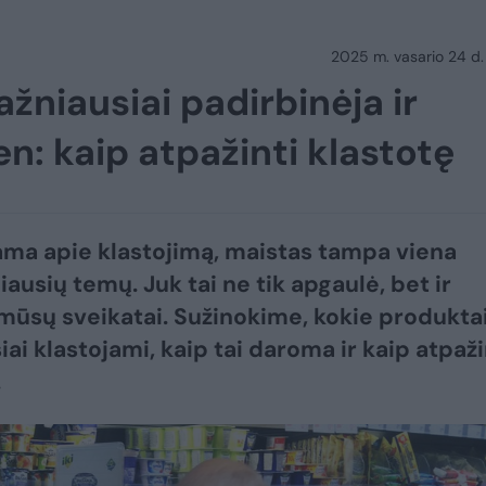
2025 m. vasario 24 d.
žniausiai padirbinėja ir
n: kaip atpažinti klastotę
ama apie klastojimą, maistas tampa viena
ausių temų. Juk tai ne tik apgaulė, bet ir
ūsų sveikatai. Sužinokime, kokie produkta
ai klastojami, kaip tai daroma ir kaip atpaži
.