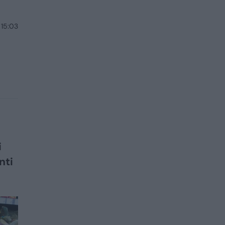
 15:03
i
nti