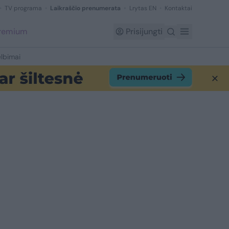
TV programa
Laikraščio prenumerata
Lrytas EN
Kontaktai
Premium
Prisijungti
lbimai