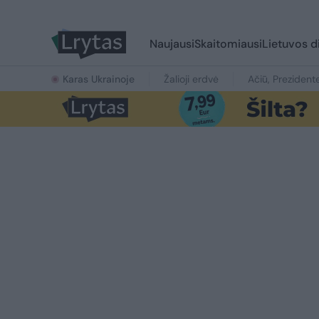
Naujausi
Skaitomiausi
Lietuvos d
Karas Ukrainoje
Žalioji erdvė
Ačiū, Prezident