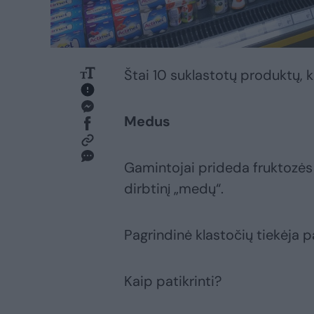
Štai 10 suklastotų produktų, 
Medus
Gamintojai prideda fruktozės s
dirbtinį „medų“.
Pagrindinė klastočių tiekėja pa
Kaip patikrinti?