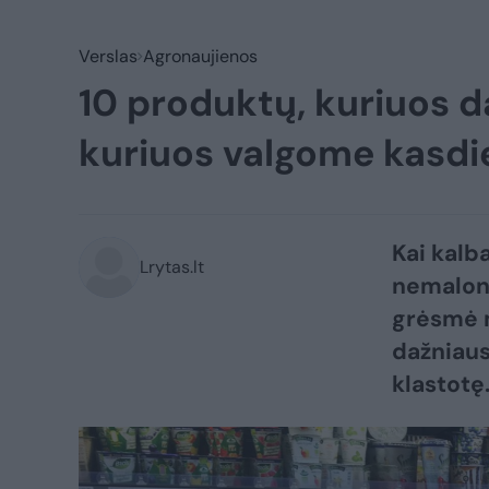
Verslas
Agronaujienos
10 produktų, kuriuos da
kuriuos valgome kasdie
Kai kalb
Lrytas.lt
nemaloni
grėsmė m
dažniausi
klastotę