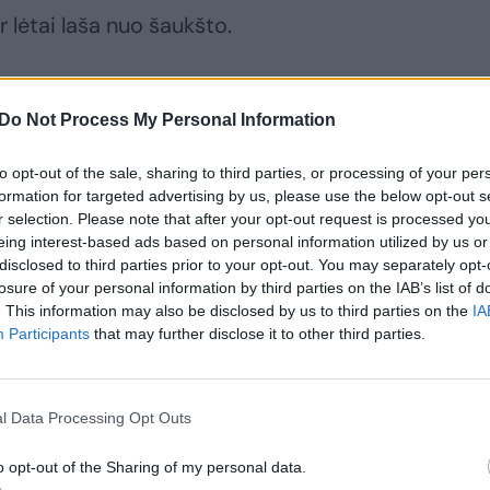
r lėtai laša nuo šaukšto.
 išduos krakmolą.
Do Not Process My Personal Information
inkų ir venkite egzotiškų pavadinimų.
to opt-out of the sale, sharing to third parties, or processing of your per
formation for targeted advertising by us, please use the below opt-out s
r selection. Please note that after your opt-out request is processed y
eing interest-based ads based on personal information utilized by us or
disclosed to third parties prior to your opt-out. You may separately opt-
losure of your personal information by third parties on the IAB’s list of
žiui, parmidžanas, yra ypač dažnai klastojamos.
. This information may also be disclosed by us to third parties on the
IA
Participants
that may further disclose it to other third parties.
aliejaus ar net celiuliozės.
l Data Processing Opt Outs
o opt-out of the Sharing of my personal data.