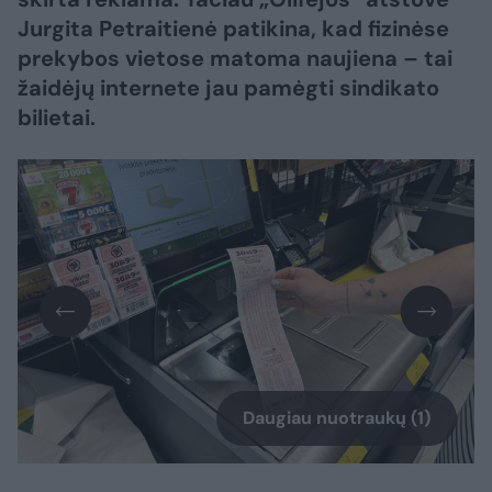
Jurgita Petraitienė patikina, kad fizinėse
prekybos vietose matoma naujiena – tai
žaidėjų internete jau pamėgti sindikato
bilietai.
Daugiau nuotraukų (1)