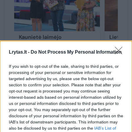
Kaunietė laimėjo
Lietuvoj
apsilankymą Paryžiaus
kasdien k
olimpinėse žaidynėse
atnešti 
Lrytas.lt -
Do Not Process My Personal Information
sumą
If you wish to opt-out of the sale, sharing to third parties, or
processing of your personal or sensitive information for
targeted advertising by us, please use the below opt-out
section to confirm your selection. Please note that after your
opt-out request is processed you may continue seeing
Stebina kaina
interest-based ads based on personal information utilized by
us or personal information disclosed to third parties prior to
your opt-out. You may separately opt-out of the further
Dar viena sindikato bilietų ypatybė, verčianti
disclosure of your personal information by third parties on the
IAB’s list of downstream participants. This information may
žaidėjus su nuostaba kelti antakį – tai kaina.
also be disclosed by us to third parties on the
IAB’s List of