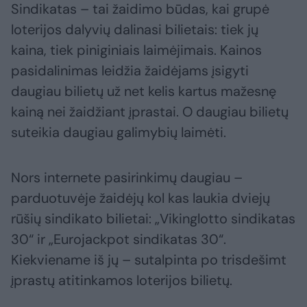
Sindikatas – tai žaidimo būdas, kai grupė
loterijos dalyvių dalinasi bilietais: tiek jų
kaina, tiek piniginiais laimėjimais. Kainos
pasidalinimas leidžia žaidėjams įsigyti
daugiau bilietų už net kelis kartus mažesnę
kainą nei žaidžiant įprastai. O daugiau bilietų
suteikia daugiau galimybių laimėti.
Nors internete pasirinkimų daugiau –
parduotuvėje žaidėjų kol kas laukia dviejų
rūšių sindikato bilietai: „Vikinglotto sindikatas
30“ ir „Eurojackpot sindikatas 30“.
Kiekviename iš jų – sutalpinta po trisdešimt
įprastų atitinkamos loterijos bilietų.