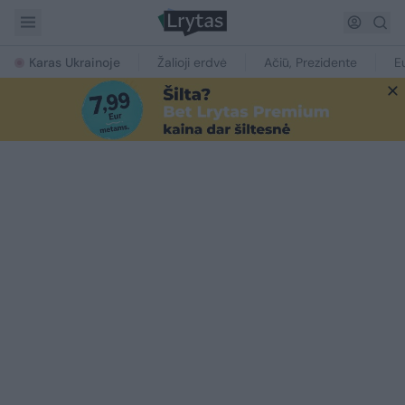
Karas Ukrainoje
Žalioji erdvė
Ačiū, Prezidente
E