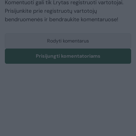
Komentuoti gali tik Lrytas registruoti vartotojai.
Prisijunkite prie registruotų vartotojų
bendruomenės ir bendraukite komentaruose!
Rodyti komentarus
Prisijungti komentatoriams