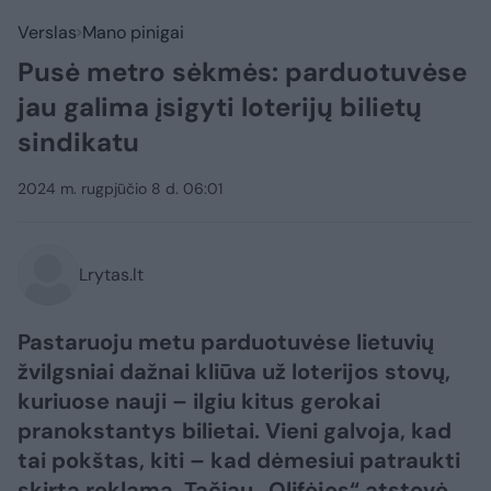
Verslas
Mano pinigai
Pusė metro sėkmės: parduotuvėse
jau galima įsigyti loterijų bilietų
sindikatu
2024 m. rugpjūčio 8 d. 06:01
Lrytas.lt
Pastaruoju metu parduotuvėse lietuvių
žvilgsniai dažnai kliūva už loterijos stovų,
kuriuose nauji – ilgiu kitus gerokai
pranokstantys bilietai. Vieni galvoja, kad
tai pokštas, kiti – kad dėmesiui patraukti
skirta reklama. Tačiau „Olifėjos“ atstovė