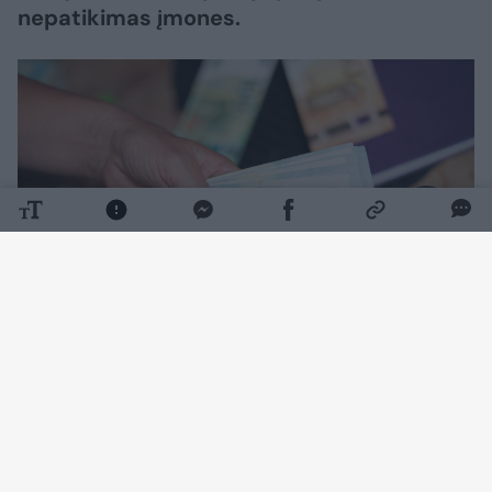
nepatikimas įmones.
Daugiau nuotraukų (1)
VVTAT sulaukia daug vartotojų kreipimųsi dėl
UAB „Kambario durys“, UAB „Elito durys“ ir
UAB „BD Logistics“.