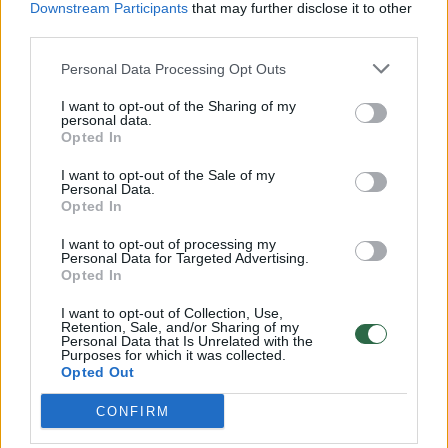
Downstream Participants
that may further disclose it to other
third parties.
„Vikinglotto sindikatas 30“ bilietas kainuoja
vos 6 Eur. „Eurojackpot sindikatas 30“ – 9
Personal Data Processing Opt Outs
Eur.
I want to opt-out of the Sharing of my
personal data.
Opted In
„Bet reikia atsiminti, kad tai – grupinis
I want to opt-out of the Sale of my
Personal Data.
žaidimo būdas. Lygiai tokius pačius bilietus,
Opted In
su tokiais pačiais skaičių deriniais, kažkur
I want to opt-out of processing my
Lietuvoje įsigys dar devyni žaidėjai. Visas
Personal Data for Targeted Advertising.
Opted In
žaidėjų dešimtukas dalinasi kainą – todėl
kiekvienam ji tokia nedidelė“, – aiškina
I want to opt-out of Collection, Use,
Retention, Sale, and/or Sharing of my
Personal Data that Is Unrelated with the
„Olifėjos“ atstovė.
Purposes for which it was collected.
Opted Out
Kaip apskaičiuojami laimėjimai?
CONFIRM