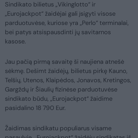
Sindikato bilietus „Vikinglotto“ ir
„Eurojackpot“ žaidėjai gali įsigyti visose
parduotuvėse, kuriose yra „Perlo“ terminalai,
bei patys atsispausdinti jų savitarnos
kasose.
Jau pačią pirmą savaitę ši naujiena atnešė
sėkmę. Dešimt žaidėjų, bilietus pirkę Kauno,
Telšių, Utenos, Klaipėdos, Jonavos, Kretingos,
Gargždų ir Šiaulių fizinėse parduotuvėse
sindikato būdu, „Eurojackpot“ žaidime
pasidalino 18 790 Eur.
Žaidimas sindikatu populiarus visame
pasaulyje. „Eurojackpot“ žaidėjų sindikatas iš