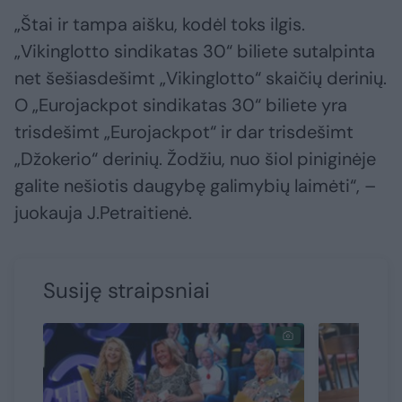
„Štai ir tampa aišku, kodėl toks ilgis.
„Vikinglotto sindikatas 30“ biliete sutalpinta
net šešiasdešimt „Vikinglotto“ skaičių derinių.
O „Eurojackpot sindikatas 30“ biliete yra
trisdešimt „Eurojackpot“ ir dar trisdešimt
„Džokerio“ derinių. Žodžiu, nuo šiol piniginėje
galite nešiotis daugybę galimybių laimėti“, –
juokauja J.Petraitienė.
Susiję straipsniai