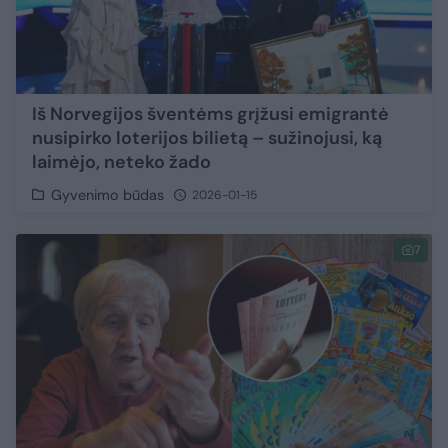
Iš Norvegijos šventėms grįžusi emigrantė
nusipirko loterijos bilietą – sužinojusi, ką
laimėjo, neteko žado
Gyvenimo būdas
2026-01-15
7