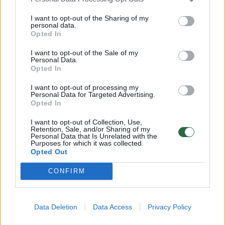
I want to opt-out of the Sharing of my
personal data.
Opted In
Norite skaityti toliau?
I want to opt-out of the Sale of my
Personal Data.
Opted In
Prisijunkite prie mūsų bendruomenės ir tapkite
I want to opt-out of processing my
prenumeratoriumi
Personal Data for Targeted Advertising.
Opted In
1
I want to opt-out of Collection, Use,
Vos nuo
Eur / mėn.
Retention, Sale, and/or Sharing of my
Personal Data that Is Unrelated with the
Purposes for which it was collected.
Opted Out
Prenumeruoti
CONFIRM
Data Deletion
Data Access
Privacy Policy
Jau esate prenumeratorius?
Prisijunkite