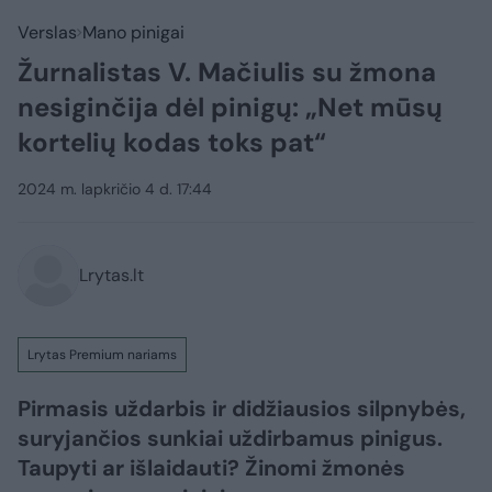
Verslas
Mano pinigai
Žurnalistas V. Mačiulis su žmona
nesiginčija dėl pinigų: „Net mūsų
kortelių kodas toks pat“
2024 m. lapkričio 4 d. 17:44
Lrytas.lt
Lrytas Premium nariams
Pirmasis uždarbis ir didžiausios silpnybės,
suryjančios sunkiai uždirbamus pinigus.
Taupyti ar išlaidauti? Žinomi žmonės