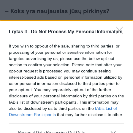
– Koks yra naujausias jūsų pirkinys?
– Sau ir šeimai, išskyrus maisto produktus,
Lrytas.lt -
Do Not Process My Personal Information
nieko nepirkau. Tik laidotuvėms gėlių
If you wish to opt-out of the sale, sharing to third parties, or
krepšelius ir rožių puokštes kolegoms
processing of your personal or sensitive information for
jubiliatams pagerbti.
targeted advertising by us, please use the below opt-out
section to confirm your selection. Please note that after your
opt-out request is processed you may continue seeing
Ir apdailos medžiagas Kauno žurnalistų namų
interest-based ads based on personal information utilized by
us or personal information disclosed to third parties prior to
pastato, kuriam 170 metų, kosmetiniam
your opt-out. You may separately opt-out of the further
remontui.
disclosure of your personal information by third parties on the
IAB’s list of downstream participants. This information may
also be disclosed by us to third parties on the
IAB’s List of
– Ar dažnai jūsų pasirinkimą, ką įsigyti,
Downstream Participants
that may further disclose it to other
third parties.
lemia emocijos? Ar perkate tik tai, kas
būtina?
Personal Data Processing Opt Outs