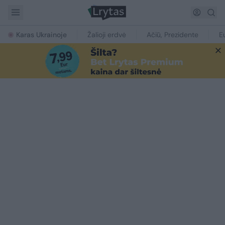
Karas Ukrainoje
Žalioji erdvė
Ačiū, Prezidente
E