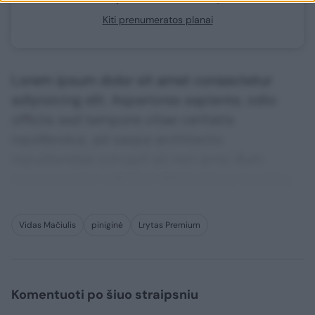
Kiti prenumeratos planai
Lorem ipsum dolor sit amet consectetur
adipisicing elit. Asperiores sapiente, odio
officiis sed tempore vitae veritatis
repellendus, ad saepe architecto
repudiandae corrupti sit non error illum
consequuntur adipisci dignissimos maxime.
Vidas Mačiulis
piniginė
Lrytas Premium
Komentuoti po šiuo straipsniu