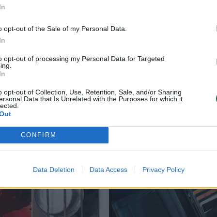
In
o opt-out of the Sale of my Personal Data.
In
to opt-out of processing my Personal Data for Targeted
ing.
In
inė
Vilniaus vagys pirkėjų piniginę nugvelbė
o opt-out of Collection, Use, Retention, Sale, and/or Sharing
tiesiog savitarnos kasose
ersonal Data that Is Unrelated with the Purposes for which it
lected.
Lietuvos diena
2026-05-24
Out
CONFIRM
4
Data Deletion
Data Access
Privacy Policy