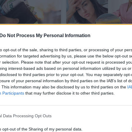
Do Not Process My Personal Information
s rajone iš
Simona Lipnė prabilo a
to opt-out of the sale, sharing to third parties, or processing of your per
bilyje miegojusio
siaubingą patirtį oro uo
formation for targeted advertising by us, please use the below opt-out s
avogta piniginė su
„Stovėjau ir blioviau“
r selection. Please note that after your opt-out request is processed y
eing interest-based ads based on personal information utilized by us or
is
disclosed to third parties prior to your opt-out. You may separately opt-
vos diena
Žmonės
2026-06-11
2026-05-28
losure of your personal information by third parties on the IAB’s list of
. This information may also be disclosed by us to third parties on the
IA
Participants
that may further disclose it to other third parties.
1
l Data Processing Opt Outs
o opt-out of the Sharing of my personal data.