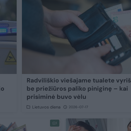
Radviliškio viešajame tualete vyriš
jo
be priežiūros paliko piniginę – kai
prisiminė buvo vėlu
Lietuvos diena
2026-07-17
1