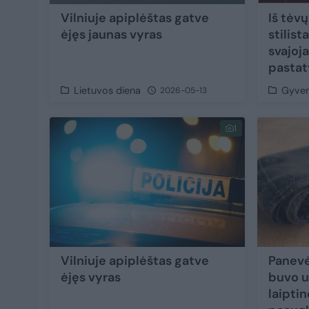
Vilniuje apiplėštas gatve
Iš tėv
ėjęs jaunas vyras
stilis
svajoj
pastat
Lietuvos diena
Gyve
2026-05-13
1
Vilniuje apiplėštas gatve
Panevė
ėjęs vyras
buvo u
laipti