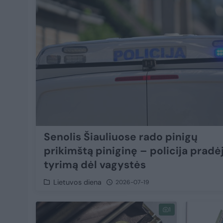
Senolis Šiauliuose rado pinigų
prikimštą piniginę – policija pradė
tyrimą dėl vagystės
Lietuvos diena
2026-07-19
1