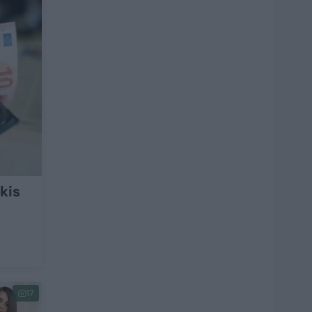
kis
17