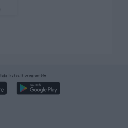
6
liąją lrytas.lt programėlę