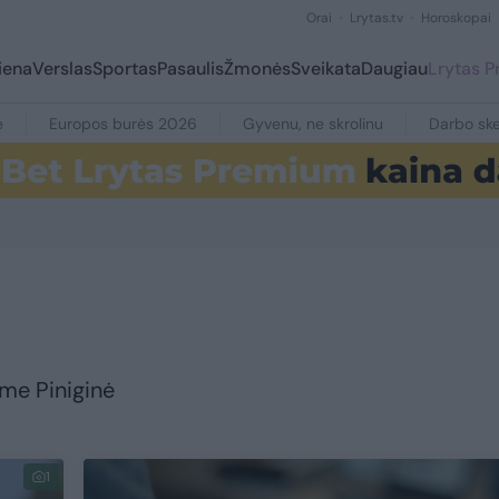
Orai
Lrytas.tv
Horoskopai
iena
Verslas
Sportas
Pasaulis
Žmonės
Sveikata
Daugiau
Lrytas 
e
Europos burės 2026
Gyvenu, ne skrolinu
Darbo ske
yme Piniginė
1