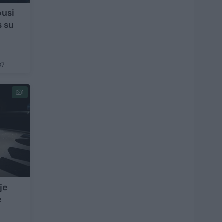
pusi
s su
07
1
je
ė