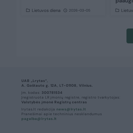
paaugl
Lietuvos diena
Lietu
2026-03-05
UAB „Lrytas“,
A. Goštauto g. 12A, LT-01108, Vilnius.
Įm. kodas:
300781534
Įregistruota LR įmonių registre, registro tvarkytojas:
Valstybės įmonė Registrų centras
lrytas.lt redakcija
news@lrytas.lt
Pranešimai apie techninius nesklandumus
pagalba@lrytas.lt