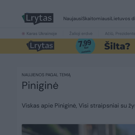
Naujausi
Skaitomiausi
Lietuvos d
Karas Ukrainoje
Žalioji erdvė
Ačiū, Prezident
NAUJIENOS PAGAL TEMĄ
Piniginė
Viskas apie Piniginė, Visi straipsniai su ž