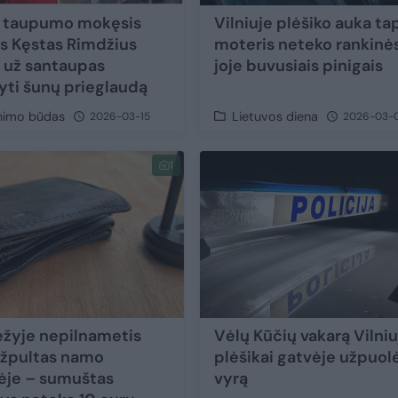
ų taupumo mokęsis
Vilniuje plėšiko auka ta
tas Kęstas Rimdžius
moteris neteko rankinė
a už santaupas
joje buvusiais pinigais
yti šunų prieglaudą
nimo būdas
Lietuvos diena
2026-03-15
2026-03-
1
žyje nepilnametis
Vėlų Kūčių vakarą Vilniu
žpultas namo
plėšikai gatvėje užpuol
nėje – sumuštas
vyrą