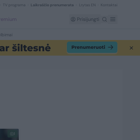
TV programa
Laikraščio prenumerata
Lrytas EN
Kontaktai
Premium
Prisijungti
lbimai
1