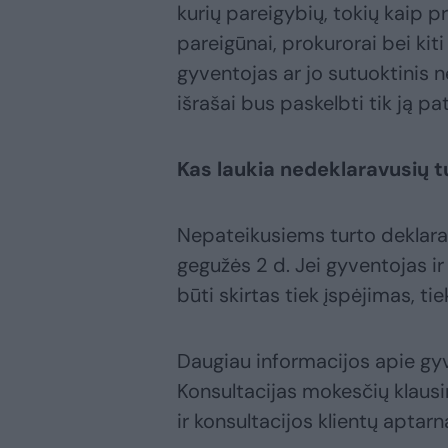
kurių pareigybių, tokių kaip p
pareigūnai, prokurorai bei ki
gyventojas ar jo sutuoktinis n
išrašai bus paskelbti tik ją pa
Kas laukia nedeklaravusių t
Nepateikusiems turto deklaraci
gegužės 2 d. Jei gyventojas ir
būti skirtas tiek įspėjimas, t
Daugiau informacijos apie gyv
Konsultacijas mokesčių klaus
ir konsultacijos klientų aptar