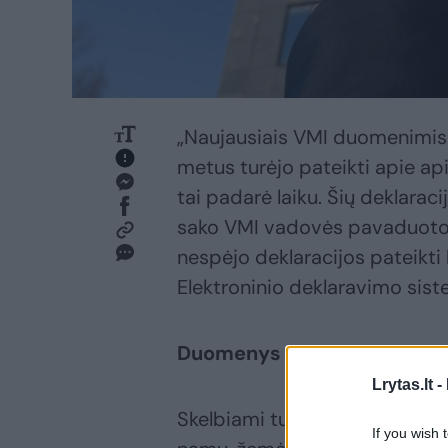
„Naujausiais VMI duomenimis 
metus turėjo pateikti apie api
tai padarė laiku. Šių deklarac
sako VMI vadovės pavaduotojas
nespėjo deklaracijos pateikti 
Elektroninio deklaravimo sis
Duomenys pagal turto grupes
Lrytas.lt -
Skelbiami turto deklaracijų 
If you wish 