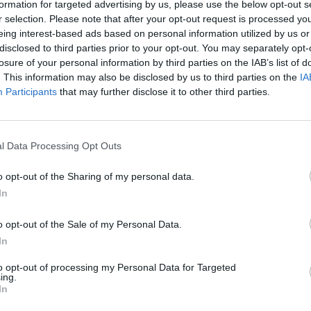
tė, kredito įstaigose turimos piniginės lėšos ir pa
formation for targeted advertising by us, please use the below opt-out s
rtingus laikotarpius, pasirinkti rodyti ir sutuoktini
r selection. Please note that after your opt-out request is processed y
eing interest-based ads based on personal information utilized by us or
iktus duomenis.
disclosed to third parties prior to your opt-out. You may separately opt-
losure of your personal information by third parties on the IAB’s list of
. This information may also be disclosed by us to third parties on the
IA
Participants
that may further disclose it to other third parties.
l Data Processing Opt Outs
o opt-out of the Sharing of my personal data.
In
o opt-out of the Sale of my Personal Data.
Stambiai Europos
Netikėtas posūkis:
In
gamintojai
„Kauno energija“
to opt-out of processing my Personal Data for Targeted
priklausanti įmonė
pristato naujovę
(1)
ing.
In
Vilniuje atleidžia 20
darbuotojų