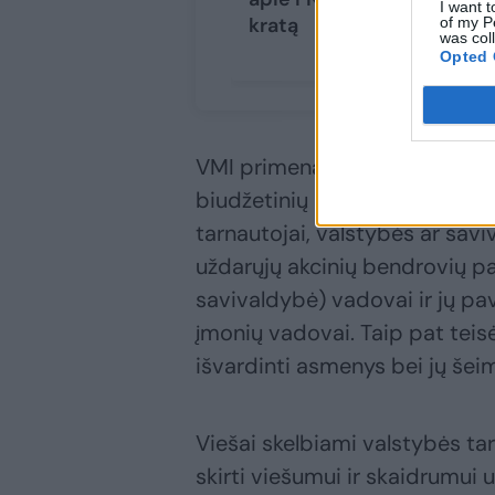
I want t
kratą
of my P
was col
Opted 
VMI primena, kad turtą Lietuvo
biudžetinių institucijų ir įsta
tarnautojai, valstybės ar saviv
uždarųjų akcinių bendrovių pad
savivaldybė) vadovai ir jų pa
įmonių vadovai. Taip pat teisėj
išvardinti asmenys bei jų šeim
Viešai skelbiami valstybės ta
skirti viešumui ir skaidrumui 