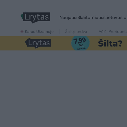
Naujausi
Skaitomiausi
Lietuvos d
Karas Ukrainoje
Žalioji erdvė
Ačiū, Prezident