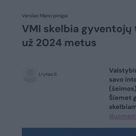
Verslas
Mano pinigai
VMI skelbia gyventojų
už 2024 metus
Valstybi
Lrytas.lt
savo int
(šeimos)
Šiemet gy
skelbiam
duomenis