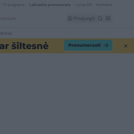
TV programa
Laikraščio prenumerata
Lrytas EN
Kontaktai
Premium
Prisijungti
lbimai