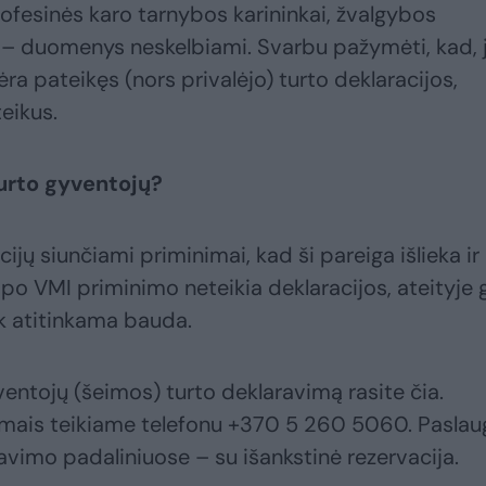
rofesinės karo tarnybos karininkai, žvalgybos
ti – duomenys neskelbiami. Svarbu pažymėti, kad, j
ėra pateikęs (nors privalėjo) turto deklaracijos,
teikus.
urto gyventojų?
jų siunčiami priminimai, kad ši pareiga išlieka ir
 po VMI priminimo neteikia deklaracijos, ateityje g
iek atitinkama bauda.
entojų (šeimos) turto deklaravimą rasite čia.
imais teikiame telefonu +370 5 260 5060. Pasla
navimo padaliniuose – su išankstinė rezervacija.