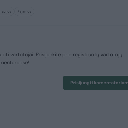
racijos
Pajamos
uoti vartotojai. Prisijunkite prie registruotų vartotojų
omentaruose!
Prisijungti komentatoria