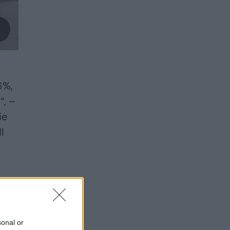
6%,
“, –
ie
I
jų
sonal or