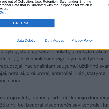
o opt-out of Collection, Use, Retention, Sale, and/or Sharing
ersonal Data that Is Unrelated with the Purposes for which it
lected.
Out
CONFIRM
je ir užsienyje deklaruoti privalo Seimo paskirti
Data Deletion
Data Access
Privacy Policy
igų vadovai bei pareigūnai, valstybės politikai ir
aldybių įstaigų, įskaitant aukštųjų mokyklų, akcini
alinių (jei akcininkė ar steigėja yra valstybė ar
vaduotojai, nacionaliniam saugumui užtikrinti sva
ai, notarai, prokurorai, antstoliai ir kiti įstatyme
os nariai.
rnautojų ir kitų asmenų turto deklaracijų duomen
užtikrinti bei bendrai visuomenės savikontrolei. Ka