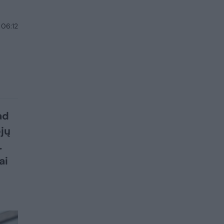
 06:12
ad
jų
.
ai