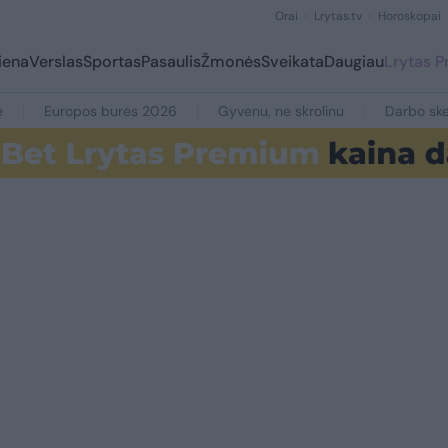
Orai
Lrytas.tv
Horoskopai
iena
Verslas
Sportas
Pasaulis
Žmonės
Sveikata
Daugiau
Lrytas 
e
Europos burės 2026
Gyvenu, ne skrolinu
Darbo ske