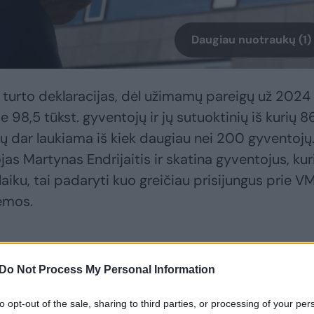
Daugiau nuotraukų (1)
turto deklaracijas, dėl užimamų pareigų už 2024
e 98,5 tūkst. gyventojų ir jų sutuoktinių iš kurių 8
ijų dar laukiama iš kiek daugiau nei 200 gyventojų.
 Martynas Endrijaitis ir skatina gyventojus, kur
laiku, tai padaryti kuo greičiau prisijungus prie VM
temos.
, viešai skelbiami ne visų deklaracijų išrašai
Do Not Process My Personal Information
duomenys skirstomi pagal turto grupes (gyvenamų
to opt-out of the sale, sharing to third parties, or processing of your per