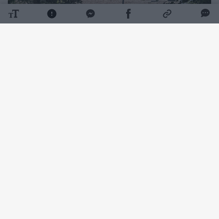
Daugiau nuotraukų (12)
„Beveik naujas SPA miesto centre“, –
pristatydami prieš mėnesį po rekonstrukcijos
atidarytą viešąjį tualetą Vinco Kudirkos
aikštėje juokavo savivaldybės įmonės
„Grinda“ atstovai.