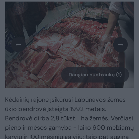
Daugiau nuotraukų (1)
Kėdainių rajone įsikūrusi Labūnavos žemės
ūkio bendrovė įsteigta 1992 metais.
Bendrovė dirba 2,8 tūkst. ha žemės. Verčiasi
pieno ir mėsos gamyba - laiko 600 melžiamų
karvių ir 100 mėsinių galvijų; taip pat augina