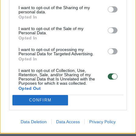
dirbamos žemės plotus iki 20 tūkst. ha,
I want to opt-out of the Sharing of my
įsigyjant perspektyvias žemės ūkio įmones.
personal data.
Opted In
Labūnavos žemės ūkio bendrovė mūsų
Grupės dirbamos žemės plotą padidino iki
I want to opt-out of the Sale of my
Personal Data.
14, 2 tūkst. ha“, - sako AB „Linas Agro Group“
Opted In
generalinio direktoriaus pavaduotojas
I want to opt-out of processing my
Andrius Pranckevičius.
Personal Data for Targeted Advertising.
Opted In
I want to opt-out of Collection, Use,
AB „Linas Agro Group“ dar priklauso penkios
Retention, Sale, and/or Sharing of my
Personal Data that Is Unrelated with the
žemės ūkio bendrovės, įsikūrusios derlingose
Purposes for which it was collected.
Opted Out
Lietuvos vietovėse - Panevėžio rajono
CONFIRM
Aukštadvario ŽŪB, Šakių rajono Lukšių ŽŪB,
Biržų rajono Medeikių ŽŪB, Sidabravo ŽŪB ir
Užupės ŽŪB. Jos užsiima pieno gamyba,
Data Deletion
Data Access
Privacy Policy
grūdų, rapsų ir cukrinių runkelių auginimu.