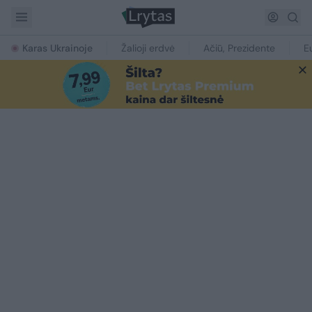
Karas Ukrainoje
Žalioji erdvė
Ačiū, Prezidente
E