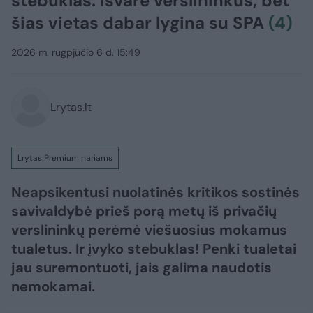
stebuklas: išvarė verslininkus, bet
šias vietas dabar lygina su SPA
(4)
2026 m. rugpjūčio 6 d. 15:49
Lrytas.lt
Lrytas Premium nariams
Neapsikentusi nuolatinės kritikos sostinės
savivaldybė prieš porą metų iš privačių
verslininkų perėmė viešuosius mokamus
tualetus. Ir įvyko stebuklas! Penki tualetai
jau suremontuoti, jais galima naudotis
nemokamai.