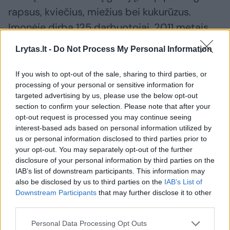
rapsus, kviečius, miežius bei kukurūzus.
Įmonėje dirba 125 darbuotojai. 2011 metais
įmonės apyvarta siekė 16,3 mln. litų, EBITDA
Lrytas.lt -
Do Not Process My Personal Information
(pelnas prieš nusidėvėjimą, amortizaciją,
palūkanų sąnaudas ir pelno mokestį) buvo
If you wish to opt-out of the sale, sharing to third parties, or
processing of your personal or sensitive information for
5,2 mln. Lt, grynasis pelnas - 3,7 mln. litų.
targeted advertising by us, please use the below opt-out
section to confirm your selection. Please note that after your
opt-out request is processed you may continue seeing
„Planavome įsigyti 87 proc. pajų, tačiau po
interest-based ads based on personal information utilized by
derybų su esamais pajininkais įsigijome jų
us or personal information disclosed to third parties prior to
your opt-out. You may separately opt-out of the further
daugiau, nes įmonė perspektyvi: visą laiką
disclosure of your personal information by third parties on the
dirbo pelningai, jos EBITDA pastaruosius
IAB’s list of downstream participants. This information may
also be disclosed by us to third parties on the
IAB’s List of
trejus metus augo. Bendrovė mums atrodo
Downstream Participants
that may further disclose it to other
patraukli ir dėl turimų 490 ha nuosavos
third parties.
žemės, nes mūsų strateginis tikslas yra plėsti
Personal Data Processing Opt Outs